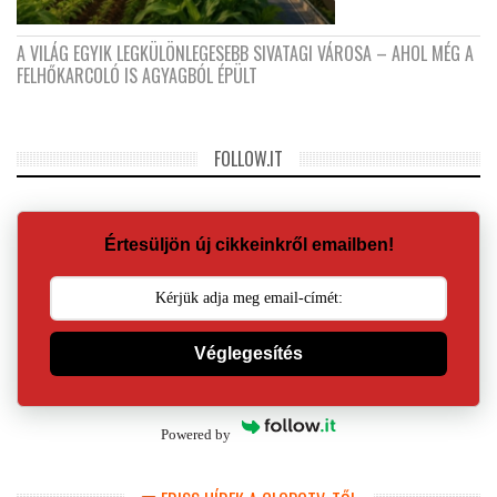
A VILÁG EGYIK LEGKÜLÖNLEGESEBB SIVATAGI VÁROSA – AHOL MÉG A
FELHŐKARCOLÓ IS AGYAGBÓL ÉPÜLT
FOLLOW.IT
Értesüljön új cikkeinkről emailben!
Véglegesítés
Powered by