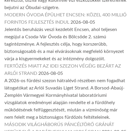
keresztül, úszva vagy különféle vízi eszközökkel szeretnének
bejutni az Óbudai-szigetre.
MODERN ÓVODA ÉPÜLHET ENCSEN: KÖZEL 400 MILLIÓ
FORINTOS FEJLESZTÉS INDUL
2026-08-05
Jelentős beruházás veszi kezdetét Encsen, ahol teljesen
megújul a Csoda-Vár Óvoda és Bölcsőde 2. számú
tagintézménye. A fejlesztés célja, hogy korszerűbb,
biztonságosabb és a mai elvárásoknak megfelelő környezet
várja a kisgyermekeket és az intézmény dolgozóit.
FERTŐZÉS MIATT AZ IDEI SZEZON VÉGÉIG BEZÁRT AZ
ARLÓI STRAND
2026-08-05
A 2026-os fürdési szezon hátralévő részében nem fogadhat
látogatókat az Arlói Suvadás Liget Strand. A Borsod-Abaúj-
Zemplén Vármegyei Kormányhivatal laboratóriumi
vizsgálatok eredményei alapján rendelte el a fürdőhely
működésének felfüggesztését, miután a vízminőség már
nem felelt meg a biztonságos fürdőzés feltételeinek.
MÁSODIK VILÁGHÁBORÚS PÁNCÉLTÖRŐ GRÁNÁT