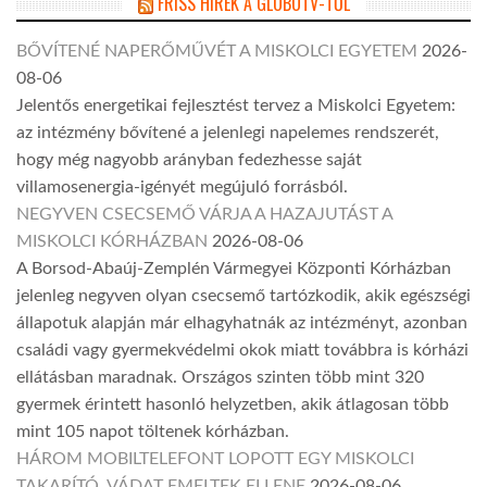
FRISS HÍREK A GLOBOTV-TŐL
BŐVÍTENÉ NAPERŐMŰVÉT A MISKOLCI EGYETEM
2026-
08-06
Jelentős energetikai fejlesztést tervez a Miskolci Egyetem:
az intézmény bővítené a jelenlegi napelemes rendszerét,
hogy még nagyobb arányban fedezhesse saját
villamosenergia-igényét megújuló forrásból.
NEGYVEN CSECSEMŐ VÁRJA A HAZAJUTÁST A
MISKOLCI KÓRHÁZBAN
2026-08-06
A Borsod-Abaúj-Zemplén Vármegyei Központi Kórházban
jelenleg negyven olyan csecsemő tartózkodik, akik egészségi
állapotuk alapján már elhagyhatnák az intézményt, azonban
családi vagy gyermekvédelmi okok miatt továbbra is kórházi
ellátásban maradnak. Országos szinten több mint 320
gyermek érintett hasonló helyzetben, akik átlagosan több
mint 105 napot töltenek kórházban.
HÁROM MOBILTELEFONT LOPOTT EGY MISKOLCI
TAKARÍTÓ, VÁDAT EMELTEK ELLENE
2026-08-06