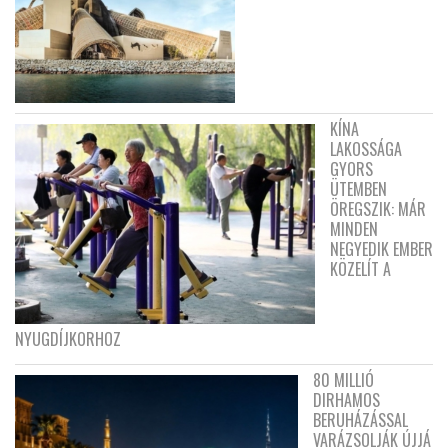
KÍNA
LAKOSSÁGA
GYORS
ÜTEMBEN
ÖREGSZIK: MÁR
MINDEN
NEGYEDIK EMBER
KÖZELÍT A
NYUGDÍJKORHOZ
80 MILLIÓ
DIRHAMOS
BERUHÁZÁSSAL
VARÁZSOLJÁK ÚJJÁ