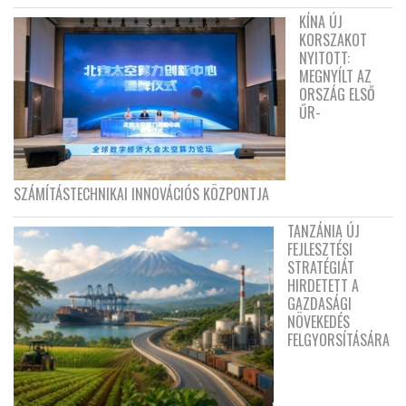
KÍNA ÚJ
KORSZAKOT
NYITOTT:
MEGNYÍLT AZ
ORSZÁG ELSŐ
ŰR-
SZÁMÍTÁSTECHNIKAI INNOVÁCIÓS KÖZPONTJA
TANZÁNIA ÚJ
FEJLESZTÉSI
STRATÉGIÁT
HIRDETETT A
GAZDASÁGI
NÖVEKEDÉS
FELGYORSÍTÁSÁRA