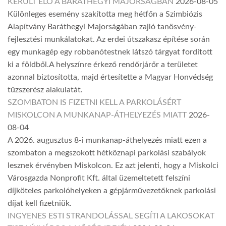
KERÜLT ELŐ A BARÁTHEGYI MAJORSÁGBAN
2026-08-05
Különleges esemény szakította meg hétfőn a Szimbiózis
Alapítvány Baráthegyi Majorságában zajló tanösvény-
fejlesztési munkálatokat. Az erdei útszakasz építése során
egy munkagép egy robbanótestnek látszó tárgyat fordított
ki a földből.A helyszínre érkező rendőrjárőr a területet
azonnal biztosította, majd értesítette a Magyar Honvédség
tűzszerész alakulatát.
SZOMBATON IS FIZETNI KELL A PARKOLÁSÉRT
MISKOLCON A MUNKANAP-ÁTHELYEZÉS MIATT
2026-
08-04
A 2026. augusztus 8-i munkanap-áthelyezés miatt ezen a
szombaton a megszokott hétköznapi parkolási szabályok
lesznek érvényben Miskolcon. Ez azt jelenti, hogy a Miskolci
Városgazda Nonprofit Kft. által üzemeltetett felszíni
díjköteles parkolóhelyeken a gépjárművezetőknek parkolási
díjat kell fizetniük.
INGYENES ESTI STRANDOLÁSSAL SEGÍTI A LAKOSOKAT