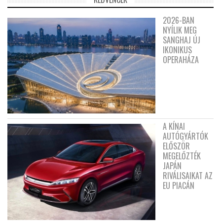
2026-BAN
NYÍLIK MEG
SANGHAJ ÚJ
IKONIKUS
OPERAHÁZA
A KÍNAI
AUTÓGYÁRTÓK
ELŐSZÖR
MEGELŐZTÉK
JAPÁN
RIVÁLISAIKAT AZ
EU PIACÁN