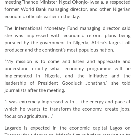
meetingFinance Minister Ngozi Okonjo-Iweala, a respected
former World Bank managing director, and other Nigerian
TROPICALMAGAZIN
economic officials earlier in the day.
The International Monetary Fund managing director said
GLOBOTV
she was impressed with economic reform plans being
pursued by the government in Nigeria, Africa’s largest oil
producer and the continent’s most populous nation.
AFRIKA TUDÁSTÁR
“My mission is to come and listen and appreciate and
understand exactly what economy programme will be
A NAP SZÉPE
implemented in Nigeria, and the initiative and the
leadership of President Goodluck Jonathan,” she told
LINKTR.EE
journalists after the meeting.
“I was extremely impressed with … the energy and pace at
which he wants to transform the economy, create jobs,
GLOBOZSARU
focus on agriculture …”
Lagarde is expected in the economic capital Lagos on
DOBRAVERO.HU