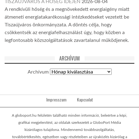
TISZAÚJVÁROS A HŐSÉG IDEJÉN
2026-08-04
A rendkívüli hőség és a megnövekedett energiaigény miatt
átmeneti energiatakarékossági intézkedéseket vezetett be
Tiszaújváros önkormányzata. A döntés célja, hogy
csökkentsék az energiafelhasználást úgy, hogy közben a
legfontosabb közszolgáltatások zavartalanul működjenek.
ARCHÍVUM
Archívum
Impresszum
Kapcsolat
A globoport.hu felületén található minden információ, beleértve a képi,
grafikai megjelenítést, az oldalak szerkezetét a GloboPort Média
kizárólagos tulajdona. Mindennemű továbbszolgáltatás,
továbbértékesítés, egészében vagy részleteiben az újraközlés kizárólag a