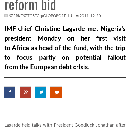
reform bid
KÖZEL-KELET
SZERKESZTOSEG@GLOBOPORT.HU
2011-12-20
IMF chief Christine Lagarde met Nigeria’s
AUSZTRÁLIA
president Monday on her first visit
to Africa as head of the fund, with the trip
A VILÁG ITTHON
to focus partly on potential fallout
from the European debt crisis.
MÉDIA
GLOBOTV BP
HÍR3D
Lagarde held talks with President Goodluck Jonathan after