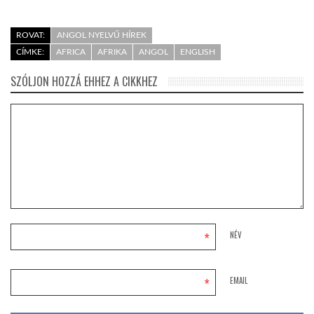
ROVAT:
ANGOL NYELVŰ HÍREK
CÍMKE:
AFRICA
AFRIKA
ANGOL
ENGLISH
SZÓLJON HOZZÁ EHHEZ A CIKKHEZ
*
NÉV
*
EMAIL