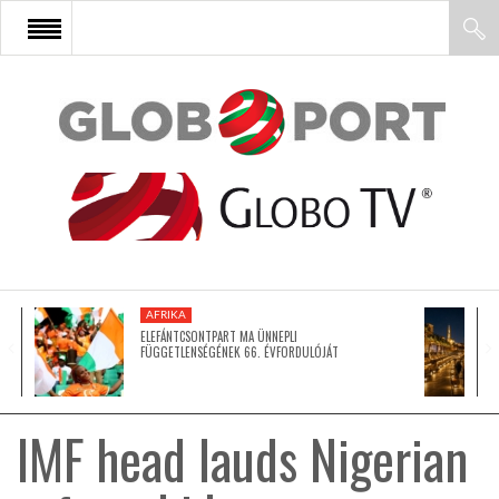
FŐOLDAL
AFRIKA
EURÓPA
AFRIKA
ÁZSIA
ELEFÁNTCSONTPART MA ÜNNEPLI
FÜGGETLENSÉGÉNEK 66. ÉVFORDULÓJÁT
ÉSZAK-AMERIKA
IMF head lauds Nigerian
LATIN-AMERIKA