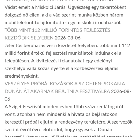
Vádat emelt a Miskolci Járási Ügyészség egy takarítóként
dolgozó nő ellen, aki a vád szerint munka közben három
mobiltelefont tulajdonított el egy miskolci irodaházból.
TÖBB MINT 112 MILLIÓ FORINTOS FEJLESZTÉS
KEZDŐDIK SELYEBEN
2026-08-06
Jelentős beruházás veszi kezdetét Selyében: több mint 112
millió forint értékű fejlesztési munkálatok indulnak el a
településen. A kivitelezési feladatokat egy edelényi
székhelyű vállalkozás nyerte el a közbeszerzési eljárás
eredményeként.
VESZÉLYES PRÓBÁLKOZÁSOK A SZIGETEN: SOKAN A
DUNÁN ÁT AKARNAK BEJUTNI A FESZTIVÁLRA
2026-08-
06
A Sziget Fesztivál minden évben több százezer látogatót
vonz, azonban nem mindenki a hivatalos bejáratokon
keresztül próbál eljutni a rendezvény területére. A szervezők
szerint évről évre előfordul, hogy egyesek a Dunán