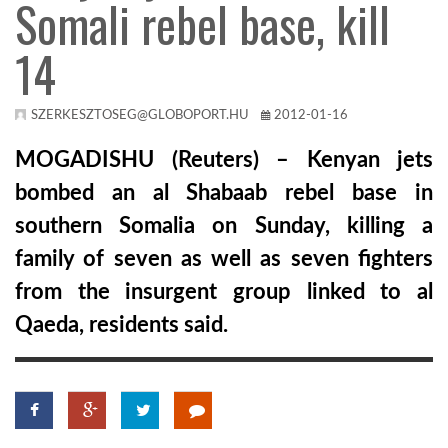
Somali rebel base, kill
TROPICALMAGAZIN
14
GLOBOTV
SZERKESZTOSEG@GLOBOPORT.HU
2012-01-16
MOGADISHU (Reuters) – Kenyan jets
AFRIKA TUDÁSTÁR
bombed an al Shabaab rebel base in
southern Somalia on Sunday, killing a
A NAP SZÉPE
family of seven as well as seven fighters
from the insurgent group linked to al
LINKTR.EE
Qaeda, residents said.
GLOBOZSARU
DOBRAVERO.HU