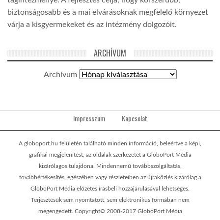
tagintézménye. A fejlesztés célja, hogy korszerűbb,
biztonságosabb és a mai elvárásoknak megfelelő környezet
várja a kisgyermekeket és az intézmény dolgozóit.
ARCHÍVUM
Archívum
Impresszum
Kapcsolat
A globoport.hu felületén található minden információ, beleértve a képi,
grafikai megjelenítést, az oldalak szerkezetét a GloboPort Média
kizárólagos tulajdona. Mindennemű továbbszolgáltatás,
továbbértékesítés, egészében vagy részleteiben az újraközlés kizárólag a
GloboPort Média előzetes írásbeli hozzájárulásával lehetséges.
Terjesztésük sem nyomtatott, sem elektronikus formában nem
megengedett. Copyright© 2008-2017 GloboPort Média