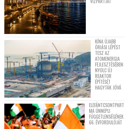
VÍZPARTJÁT
KÍNA ÚJABB
ÓRIÁSI LÉPÉST
TESZ AZ
ATOMENERGIA
FEJLESZTÉSÉBEN:
NYOLC ÚJ
REAKTOR
ÉPÍTÉSÉT
HAGYTÁK JÓVÁ
ELEFÁNTCSONTPART
MA ÜNNEPLI
FÜGGETLENSÉGÉNEK
66. ÉVFORDULÓJÁT