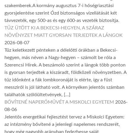
szakemberek.A kormány augusztus 7-i hőségriasztási
gyorsjelentése szerint Ózd biztonságos vízellátását két
távvezeték, egy 500-as és egy 600-as vezeték biztosítja.
TŰZ ÜTÖTT KI A BEKECSI-HEGYEN, A SZÁRAZ
NÖVÉNYZET MIATT GYORSAN TERJEDTEK A LÁNGOK
2026-08-07
Tűz keletkezett pénteken a délelőtti órákban a Bekecsi-
hegyen, más néven a Nagy-hegyen – számolt be róla a
Szerencsi Hírek. A beszámoló szerint a lángok több ponton
is gyorsan terjedtek a kiszáradt, földközeli növényzetben. A
tűz időnként a fák lombkoronáját is elérte, így a füst
messziről is jól látható volt. A környéken jelentős számban
találhatók szőlőültetvények, […]
BŐVÍTENÉ NAPERŐMŰVÉT A MISKOLCI EGYETEM
2026-
08-06
Jelentős energetikai fejlesztést tervez a Miskolci Egyetem:
az intézmény bővítené a jelenlegi napelemes rendszerét,
hogy még nagyobb arányban fedezhesse saját