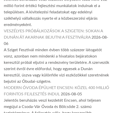
millió forint értékű fejlesztési munkálatok indulnak el a
településen. A kivitelezési feladatokat egy edelényi
székhelyű vállalkozás nyerte el a közbeszerzési eljárás
eredményeként.
VESZÉLYES PRÓBÁLKOZÁSOK A SZIGETEN: SOKAN A
DUNÁN ÁT AKARNAK BEJUTNI A FESZTIVÁLRA
2026-08-
06
A Sziget Fesztivál minden évben több százezer látogatót
vonz, azonban nem mindenki a hivatalos bejáratokon
keresztül próbál eljutni a rendezvény területére. A szervezők
szerint évről évre előfordul, hogy egyesek a Dunán
keresztül, úszva vagy különféle vízi eszközökkel szeretnének
bejutni az Óbudai-szigetre.
MODERN ÓVODA ÉPÜLHET ENCSEN: KÖZEL 400 MILLIÓ
FORINTOS FEJLESZTÉS INDUL
2026-08-05
Jelentős beruházás veszi kezdetét Encsen, ahol teljesen
megújul a Csoda-Vár Óvoda és Bölcsőde 2. számú