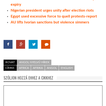
expiry
Nigerian president urges unity after election riots
Egypt used excessive force to quell protests-report
AU lifts Ivorian sanctions but violence simmers
ROVAT:
ANGOL NYELVŰ HÍREK
CÍMKE:
AFRICA
AFRIKA
ANGOL
ENGLISH
SZÓLJON HOZZÁ EHHEZ A CIKKHEZ