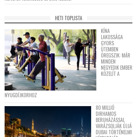
HETI TOPLISTA
KÍNA
LAKOSSÁGA
GYORS
ÜTEMBEN
ÖREGSZIK: MÁR
MINDEN
NEGYEDIK EMBER
KÖZELÍT A
NYUGDÍJKORHOZ
80 MILLIÓ
DIRHAMOS
BERUHÁZÁSSAL
VARÁZSOLJÁK ÚJJÁ
DUBAI TÖRTÉNELMI