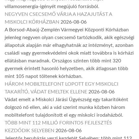
villamosenergia-igényét megújuló forrásból.
NEGYVEN CSECSEMŐ VÁRJA A HAZAJUTÁST A
MISKOLCI KÓRHÁZBAN
2026-08-06
A Borsod-Abaúj-Zemplén Vármegyei Központi Kórházban
jelenleg negyven olyan csecsemő tartózkodik, akik egészségi
állapotuk alapján már elhagyhatnák az intézményt, azonban
családi vagy gyermekvédelmi okok miatt továbbra is kórházi
ellátásban maradnak. Országos szinten több mint 320
gyermek érintett hasonló helyzetben, akik átlagosan több
mint 105 napot töltenek kórházban.
HÁROM MOBILTELEFONT LOPOTT EGY MISKOLCI
TAKARÍTÓ, VÁDAT EMELTEK ELLENE
2026-08-06
Vádat emelt a Miskolci Járási Ügyészség egy takarítóként
dolgozó nő ellen, aki a vád szerint munka közben három
mobiltelefont tulajdonított el egy miskolci irodaházból.
TÖBB MINT 112 MILLIÓ FORINTOS FEJLESZTÉS
KEZDŐDIK SELYEBEN
2026-08-06
Jelentős beruházás veszi kezdetét Selyében: több mint 112