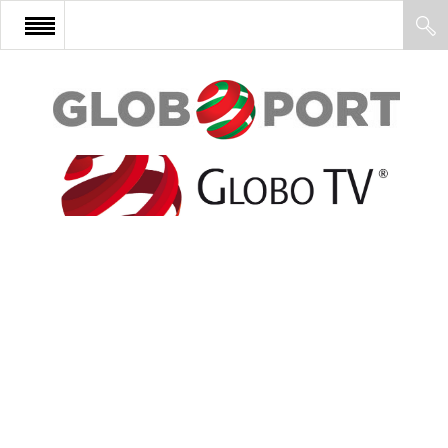
FŐOLDAL
AFRIKA
EURÓPA
ÁZSIA
ÉSZAK-AMERIKA
LATIN-AMERIKA