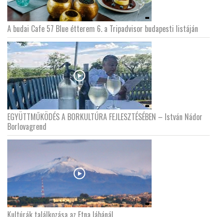
A budai Cafe 57 Blue étterem 6. a Tripadvisor budapesti listáján
EGYÜTTMŰKÖDÉS A BORKULTÚRA FEJLESZTÉSÉBEN – István Nádor
Borlovagrend
Kultúrák találkozása az Etna lábánál