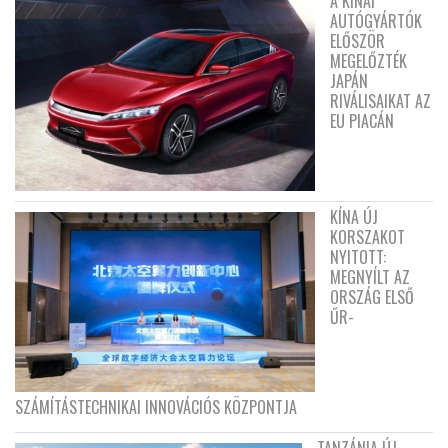
A KÍNAI
AUTÓGYÁRTÓK
ELŐSZÖR
MEGELŐZTÉK
JAPÁN
RIVÁLISAIKAT AZ
EU PIACÁN
KÍNA ÚJ
KORSZAKOT
NYITOTT:
MEGNYÍLT AZ
ORSZÁG ELSŐ
ŰR-
SZÁMÍTÁSTECHNIKAI INNOVÁCIÓS KÖZPONTJA
TANZÁNIA ÚJ