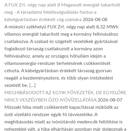
A FUX Zrt. négy nap alatt 8 Megawatt energiát takarított
meg - A társadalmi felelősségvállalás fontos a
kábelgyártásban érdekelt cég számára
2026-08-08
A miskolci székhelyű FUX Zrt. négy nap alatt 8,32 MWh
villamos energiát takarított meg a kormány felhívásához
csatlakozva. A szabad és szigetelt vezetékek gyártásával
foglalkozó társaság csatlakozott a kormány azon
felhívásához, amely az országos hőhullám idején a
villamosenergia-rendszer terhelésének csökkentését
célozta. A kábelgyártásban érdekelt társaság gyorsan
reagált a kezdeményezésre, és több olyan intézkedést
vezetett be, […]
MEGHIBÁSODOTT AZ EGYIK FŐVEZETÉK, DE EGYELŐRE
NINCS VESZÉLYBEN ÓZD IVÓVÍZELLÁTÁSA
2026-08-07
Műszaki hiba miatt csökkentett kapacitással működik az
ózdi vízellátó rendszer egyik fő távvezetéke. A
meghibásodás miatt az ivóvíztároló medencék feltöltése is
nehezebbé vált, a hiba elhárításán azonban már dolgoznak a