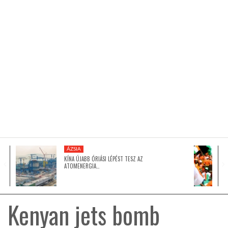
KÖZEL-KELET
AUSZTRÁLIA
A VILÁG ITTHON
MÉDIA
ÁZSIA
KÍNA ÚJABB ÓRIÁSI LÉPÉST TESZ AZ
ATOMENERGIA…
GLOBOTV BP
Kenyan jets bomb
HÍR3D