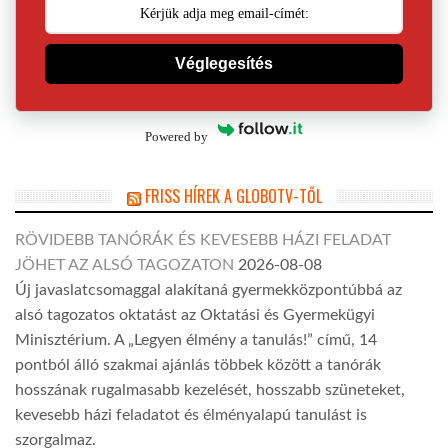
Véglegesítés
Powered by
FRISS HÍREK A GLOBOTV-TŐL
RÖVIDEBB TANÓRÁK ÉS KEVESEBB HÁZI FELADAT
JÖHET AZ ALSÓ TAGOZATON
2026-08-08
Új javaslatcsomaggal alakítaná gyermekközpontúbbá az
alsó tagozatos oktatást az Oktatási és Gyermekügyi
Minisztérium. A „Legyen élmény a tanulás!” című, 14
pontból álló szakmai ajánlás többek között a tanórák
hosszának rugalmasabb kezelését, hosszabb szüneteket,
kevesebb házi feladatot és élményalapú tanulást is
szorgalmaz.