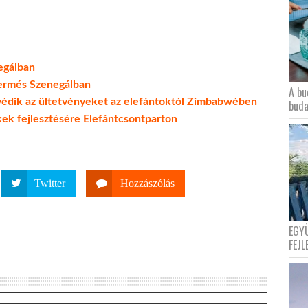
egálban
termés Szenegálban
A bu
 védik az ültetvényeket az elefántoktól Zimbabwében
buda
kek fejlesztésére Elefántcsontparton
Twitter
Hozzászólás
EGY
FEJL