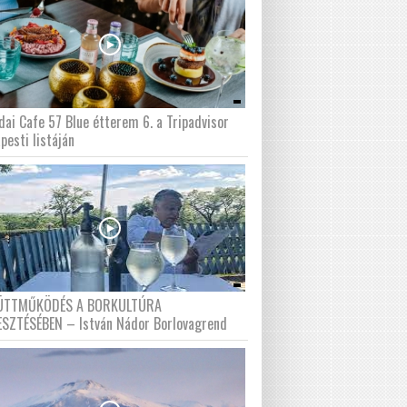
dai Cafe 57 Blue étterem 6. a Tripadvisor
pesti listáján
ÜTTMŰKÖDÉS A BORKULTÚRA
ESZTÉSÉBEN – István Nádor Borlovagrend