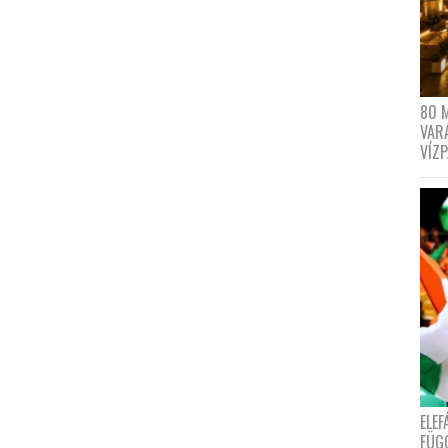
80 
VAR
VÍZ
ELE
FÜG