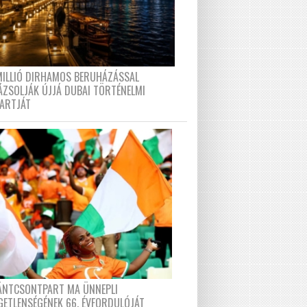
MILLIÓ DIRHAMOS BERUHÁZÁSSAL
ÁZSOLJÁK ÚJJÁ DUBAI TÖRTÉNELMI
PARTJÁT
FÁNTCSONTPART MA ÜNNEPLI
GETLENSÉGÉNEK 66. ÉVFORDULÓJÁT