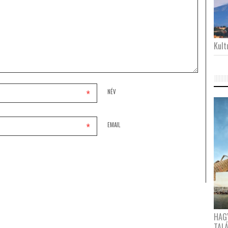
Kultu
*
NÉV
*
EMAIL
HAG
TAL