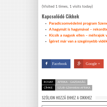
(Visited 1 times, 1 visits today)
Kapcsolódó Cikkek
Paradicsomvédelmi program Szen
A hagymát is hagymával – rekord
Kicsik a nagyok ellen – méhrajok
Ígéret már van a szegényebb vidé
Facebook
Google +
ROVAT:
AFRIKA - GAZDASÁG
CÍMKE:
SZUB-SZAHARAI AFRIKA
SZÓLJON HOZZÁ EHHEZ A CIKKHEZ