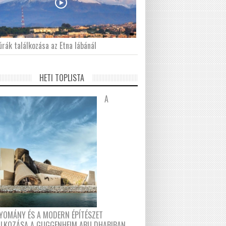
́rák találkozása az Etna lábánál
HETI TOPLISTA
A
YOMÁNY ÉS A MODERN ÉPÍTÉSZET
ÁLKOZÁSA A GUGGENHEIM ABU DHABIBAN