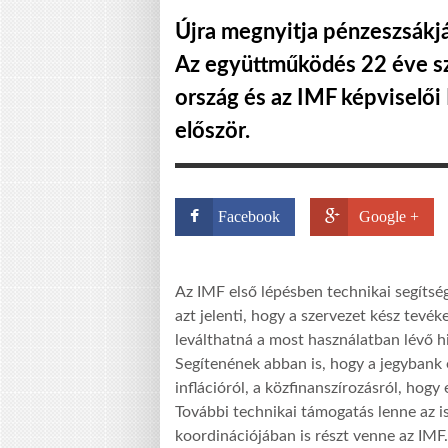
Újra megnyitja pénzeszsákj
Az együttműködés 22 éve sz
ország és az IMF képviselői
először.
Facebook
Google +
Az IMF első lépésben technikai segítség
azt jelenti, hogy a szervezet kész tevé
leválthatná a most használatban lévő hi
Segítenének abban is, hogy a jegybank 
inflációról, a közfinanszírozásról, hogy
További technikai támogatás lenne az 
koordinációjában is részt venne az IMF.