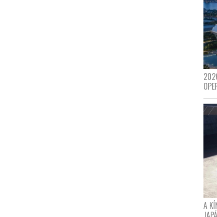
202
OPE
A K
JAPÁ