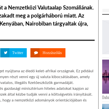
át a Nemzetközi Valutaalap Szomáliának.
akadt meg a polgárháború miatt. Az
 Kenyában, Nairobiban tárgyaltak újra,
Twitter
Hozzászólás
et nyújtana az éledő kelet-afrikai országnak. Ez például
kenyen részt venni egy új valuta kibocsátásában, amely
vatalos, illegális fizetőeszközök garmadáját.
és gazdasági minisztérium hiteles adatokat kapjon az
 ezek által kézbe tudják venni a költségvetés irányítását.
Duba
is, hogy a nemzetközi adományok orientációjában és