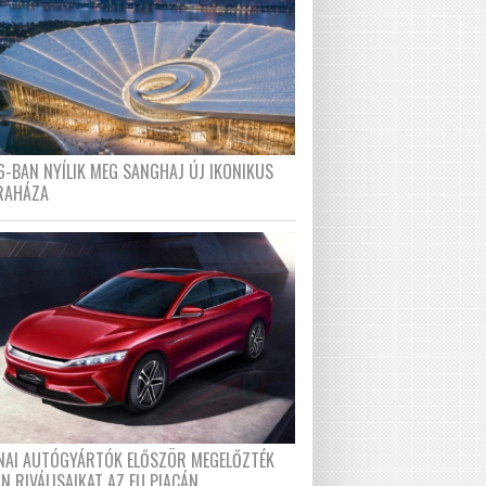
6-BAN NYÍLIK MEG SANGHAJ ÚJ IKONIKUS
RAHÁZA
ÍNAI AUTÓGYÁRTÓK ELŐSZÖR MEGELŐZTÉK
N RIVÁLISAIKAT AZ EU PIACÁN