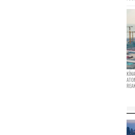
KÍNA
ATO
REA