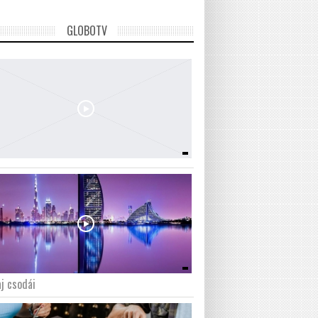
GLOBOTV
j csodái