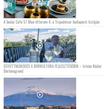
A budai Cafe 57 Blue étterem 6. a Tripadvisor budapesti listáján
EGYÜTTMŰKÖDÉS A BORKULTÚRA FEJLESZTÉSÉBEN – István Nádor
Borlovagrend