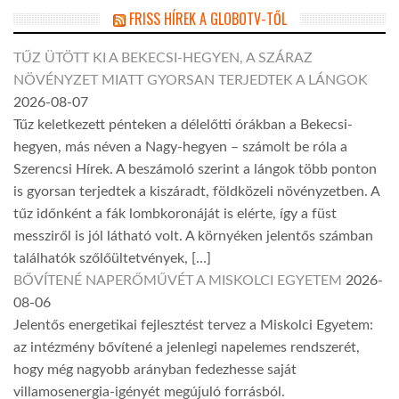
FRISS HÍREK A GLOBOTV-TŐL
TŰZ ÜTÖTT KI A BEKECSI-HEGYEN, A SZÁRAZ
NÖVÉNYZET MIATT GYORSAN TERJEDTEK A LÁNGOK
2026-08-07
Tűz keletkezett pénteken a délelőtti órákban a Bekecsi-
hegyen, más néven a Nagy-hegyen – számolt be róla a
Szerencsi Hírek. A beszámoló szerint a lángok több ponton
is gyorsan terjedtek a kiszáradt, földközeli növényzetben. A
tűz időnként a fák lombkoronáját is elérte, így a füst
messziről is jól látható volt. A környéken jelentős számban
találhatók szőlőültetvények, […]
BŐVÍTENÉ NAPERŐMŰVÉT A MISKOLCI EGYETEM
2026-
08-06
Jelentős energetikai fejlesztést tervez a Miskolci Egyetem:
az intézmény bővítené a jelenlegi napelemes rendszerét,
hogy még nagyobb arányban fedezhesse saját
villamosenergia-igényét megújuló forrásból.