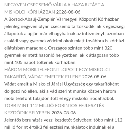
NEGYVEN CSECSEMŐ VÁRJA A HAZAJUTÁST A
MISKOLCI KÓRHÁZBAN
2026-08-06
A Borsod-Abaúj-Zemplén Vármegyei Központi Kórházban
jelenleg negyven olyan csecsemő tartózkodik, akik egészségi
állapotuk alapján már elhagyhatnák az intézményt, azonban
családi vagy gyermekvédelmi okok miatt továbbra is kórházi
ellátásban maradnak. Országos szinten több mint 320
gyermek érintett hasonló helyzetben, akik átlagosan több
mint 105 napot töltenek kórházban.
HÁROM MOBILTELEFONT LOPOTT EGY MISKOLCI
TAKARÍTÓ, VÁDAT EMELTEK ELLENE
2026-08-06
Vádat emelt a Miskolci Járási Ügyészség egy takarítóként
dolgozó nő ellen, aki a vád szerint munka közben három
mobiltelefont tulajdonított el egy miskolci irodaházból.
TÖBB MINT 112 MILLIÓ FORINTOS FEJLESZTÉS
KEZDŐDIK SELYEBEN
2026-08-06
Jelentős beruházás veszi kezdetét Selyében: több mint 112
millió forint értékű fejlesztési munkálatok indulnak el a