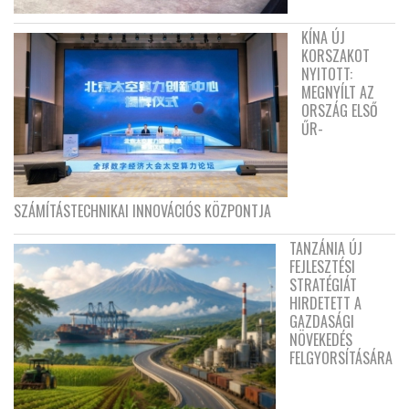
KÍNA ÚJ
KORSZAKOT
NYITOTT:
MEGNYÍLT AZ
ORSZÁG ELSŐ
ŰR-
SZÁMÍTÁSTECHNIKAI INNOVÁCIÓS KÖZPONTJA
TANZÁNIA ÚJ
FEJLESZTÉSI
STRATÉGIÁT
HIRDETETT A
GAZDASÁGI
NÖVEKEDÉS
FELGYORSÍTÁSÁRA