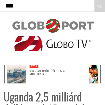
FŐOLDAL
AFRIKA
EURÓPA
ÁZSIA
ÁZSIA
KÍNA ÚJABB ÓRIÁSI LÉPÉST TESZ AZ
ATOMENERGIA…
ÉSZAK-AMERIKA
Uganda 2,5 milliárd
LATIN-AMERIKA