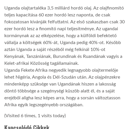
Uganda olajtartaléka 3,5 milliárd hordó olaj. Az olajfinomító
TROPICALMAGAZIN
teljes kapacitása 60 ezer hordó lesz naponta, de csak
fokozatosan kívánják felfuttatni. Az első szakaszban csak 30
ezer hordó lesz a finomító napi teljesítménye. Az ugandai
GLOBOTV
kormánynak az az elképzelése, hogy a külföldi befektető
vállalja a költségek 60%-át, Uganda pedig 40%-ot. Később
AFRIKA TUDÁSTÁR
aztán Uganda a saját részéből még felkínál 10%-ot
Kenyának, Tanzániának, Burundinak és Ruandának vagyis a
Kelet-afrikai Közösség tagállamainak.
A NAP SZÉPE
Uganda Fekete Afrika negyedik legnagyobb olajtermelője
lehet Nigéria, Angola és Dél-Szudán után. Az olajpénzekre
mindenképp szüksége van Ugandának hiszen a lakosság
LINKTR.EE
döntő többsége a szegénységi küszöb alatt él, és a saját
erejéből aligha lesz képes arra, hogy a sorsán változtasson
GLOBOZSARU
Afrika egyik legszegényebb országában.
(Visited 6 times, 1 visits today)
DOBRAVERO.HU
Kapcsolódó Cikkek