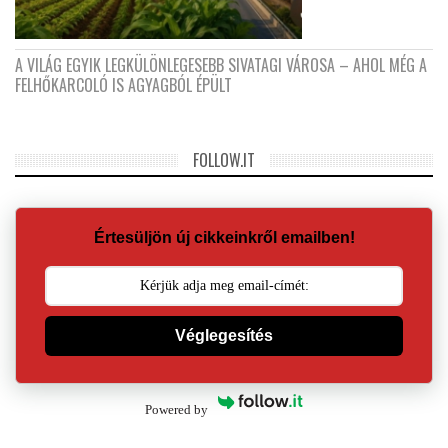
A VILÁG EGYIK LEGKÜLÖNLEGESEBB SIVATAGI VÁROSA – AHOL MÉG A
FELHŐKARCOLÓ IS AGYAGBÓL ÉPÜLT
FOLLOW.IT
Értesüljön új cikkeinkről emailben!
Véglegesítés
Powered by