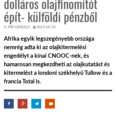
dolláros olajfinomítót
épít- külföldi pénzből
KÖZEL-KELET
AUSZTRÁLIA
PAP GERGELY
2013-10-10
Afrika egyik legszegényebb országa
A VILÁG ITTHON
nemrég adta ki az olajkitermelési
engedélyt a kínai CNOOC-nek, és
MÉDIA
hamarosan megkezdheti az olajkutatást és
kitermelést a londoni székhelyű Tullow és a
francia Total is.
GLOBOTV BP
HÍR3D