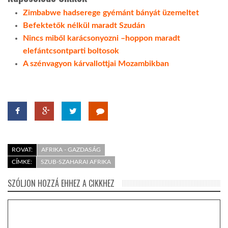
Zimbabwe hadserege gyémánt bányát üzemeltet
LATIMO.HU
Befektetők nélkül maradt Szudán
Nincs miből karácsonyozni –hoppon maradt
elefántcsontparti boltosok
GLOBOBOOK
A szénvagyon kárvallottjai Mozambikban
ROVAT:
AFRIKA - GAZDASÁG
CÍMKE:
SZUB-SZAHARAI AFRIKA
SZÓLJON HOZZÁ EHHEZ A CIKKHEZ