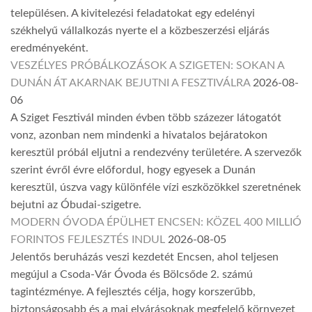
településen. A kivitelezési feladatokat egy edelényi
székhelyű vállalkozás nyerte el a közbeszerzési eljárás
eredményeként.
VESZÉLYES PRÓBÁLKOZÁSOK A SZIGETEN: SOKAN A
DUNÁN ÁT AKARNAK BEJUTNI A FESZTIVÁLRA
2026-08-
06
A Sziget Fesztivál minden évben több százezer látogatót
vonz, azonban nem mindenki a hivatalos bejáratokon
keresztül próbál eljutni a rendezvény területére. A szervezők
szerint évről évre előfordul, hogy egyesek a Dunán
keresztül, úszva vagy különféle vízi eszközökkel szeretnének
bejutni az Óbudai-szigetre.
MODERN ÓVODA ÉPÜLHET ENCSEN: KÖZEL 400 MILLIÓ
FORINTOS FEJLESZTÉS INDUL
2026-08-05
Jelentős beruházás veszi kezdetét Encsen, ahol teljesen
megújul a Csoda-Vár Óvoda és Bölcsőde 2. számú
tagintézménye. A fejlesztés célja, hogy korszerűbb,
biztonságosabb és a mai elvárásoknak megfelelő környezet