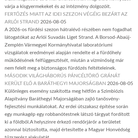
várja a kisgyermekeket és az intézmény dolgozóit.
FERTŐZÉS MIATT AZ IDEI SZEZON VÉGÉIG BEZÁRT AZ
ARLÓI STRAND
2026-08-05
A 2026-os fürdési szezon hátralévő részében nem fogadhat
látogatókat az Arlói Suvadás Liget Strand. A Borsod-Abaúj-
Zemplén Vármegyei Kormányhivatal laboratóriumi
vizsgálatok eredményei alapján rendelte el a fürdőhely
működésének felfüggesztését, miután a vízminőség már
nem felelt meg a biztonságos fürdőzés feltételeinek.
MÁSODIK VILÁGHÁBORÚS PÁNCÉLTÖRŐ GRÁNÁT
KERÜLT ELŐ A BARÁTHEGYI MAJORSÁGBAN
2026-08-05
Különleges esemény szakította meg hétfőn a Szimbiózis
Alapítvány Baráthegyi Majorságában zajló tanösvény-
fejlesztési munkálatokat. Az erdei útszakasz építése során
egy munkagép egy robbanótestnek látszó tárgyat fordított
ki a földből.A helyszínre érkező rendőrjárőr a területet
azonnal biztosította, majd értesítette a Magyar Honvédség
tűzszerész alakulatát.