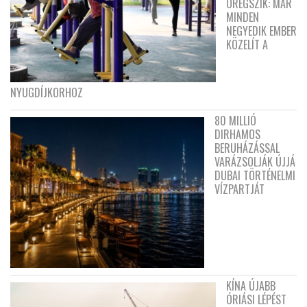
ÖREGSZIK: MÁR
MINDEN
NEGYEDIK EMBER
KÖZELÍT A
NYUGDÍJKORHOZ
80 MILLIÓ
DIRHAMOS
BERUHÁZÁSSAL
VARÁZSOLJÁK ÚJJÁ
DUBAI TÖRTÉNELMI
VÍZPARTJÁT
KÍNA ÚJABB
ÓRIÁSI LÉPÉST