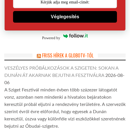
Véglegesítés
Powered by
FRISS HÍREK A GLOBOTV-TŐL
VESZÉLYES PRÓBÁLKOZÁSOK A SZIGETEN: SOKAN A
DUNÁN ÁT AKARNAK BEJUTNI A FESZTIVÁLRA
2026-08-
06
A Sziget Fesztivál minden évben több százezer látogatót
vonz, azonban nem mindenki a hivatalos bejáratokon
keresztül próbál eljutni a rendezvény területére. A szervezők
szerint évről évre előfordul, hogy egyesek a Dunán
keresztül, úszva vagy különféle vízi eszközökkel szeretnének
bejutni az Óbudai-szigetre.