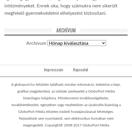
intézményeket. Ennek oka, hogy számukra nem sikerült
megfelelő gyermekvédelmi elhelyezést biztosítani.
ARCHÍVUM
Archívum
Impresszum
Kapcsolat
A globoport.hu felületén található minden információ, beleértve a képi,
grafikai megjelenítést, az oldalak szerkezetét a GloboPort Média
kizárólagos tulajdona. Mindennemű továbbszolgáltatás,
továbbértékesítés, egészében vagy részleteiben az újraközlés kizárólag a
GloboPort Média előzetes írásbeli hozzájárulásával lehetséges.
Terjesztésük sem nyomtatott, sem elektronikus formában nem
megengedett. Copyright© 2008-2017 GloboPort Média