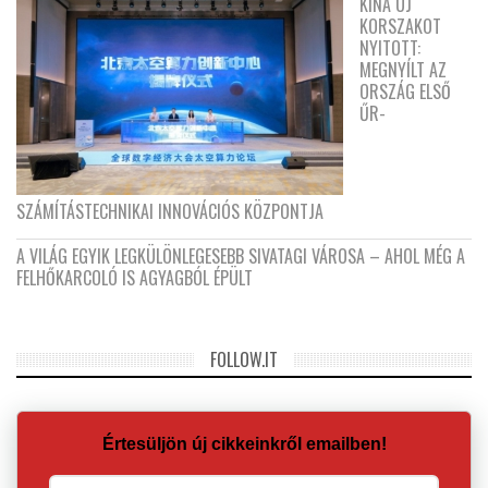
KÍNA ÚJ
KORSZAKOT
NYITOTT:
MEGNYÍLT AZ
ORSZÁG ELSŐ
ŰR-
SZÁMÍTÁSTECHNIKAI INNOVÁCIÓS KÖZPONTJA
A VILÁG EGYIK LEGKÜLÖNLEGESEBB SIVATAGI VÁROSA – AHOL MÉG A
FELHŐKARCOLÓ IS AGYAGBÓL ÉPÜLT
FOLLOW.IT
Értesüljön új cikkeinkről emailben!