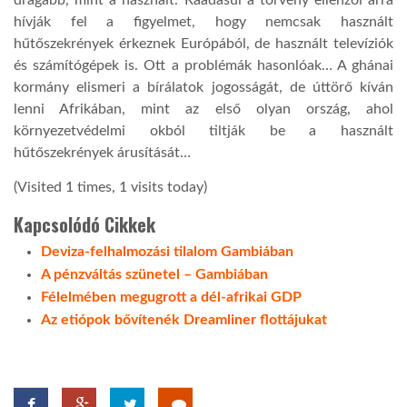
hívják fel a figyelmet, hogy nemcsak használt
LATIMO.HU
hűtőszekrények érkeznek Európából, de használt televíziók
és számítógépek is. Ott a problémák hasonlóak… A ghánai
kormány elismeri a bírálatok jogosságát, de úttörő kíván
GLOBOBOOK
lenni Afrikában, mint az első olyan ország, ahol
környezetvédelmi okból tiltják be a használt
hűtőszekrények árusítását…
(Visited 1 times, 1 visits today)
Kapcsolódó Cikkek
Deviza-felhalmozási tilalom Gambiában
A pénzváltás szünetel – Gambiában
Félelmében megugrott a dél-afrikai GDP
Az etiópok bővítenék Dreamliner flottájukat