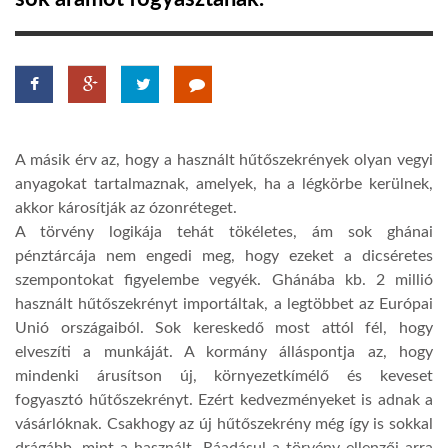
TROPICALMAGAZIN
GLOBOTV
A másik érv az, hogy a használt hűtőszekrények olyan vegyi
AFRIKA TUDÁSTÁR
anyagokat tartalmaznak, amelyek, ha a légkörbe kerülnek,
akkor károsítják az ózonréteget.
A törvény logikája tehát tökéletes, ám sok ghánai
A NAP SZÉPE
pénztárcája nem engedi meg, hogy ezeket a dicséretes
szempontokat figyelembe vegyék. Ghánába kb. 2 millió
LINKTR.EE
használt hűtőszekrényt importáltak, a legtöbbet az Európai
Unió országaiból. Sok kereskedő most attól fél, hogy
elveszíti a munkáját. A kormány álláspontja az, hogy
GLOBOZSARU
mindenki árusítson új, környezetkímélő és keveset
fogyasztó hűtőszekrényt. Ezért kedvezményeket is adnak a
vásárlóknak. Csakhogy az új hűtőszekrény még így is sokkal
DOBRAVERO.HU
drágább, mint a használt. Ráadásul a törvény ellenzői arra