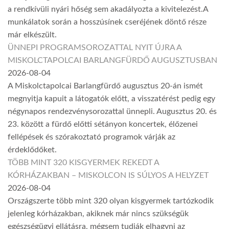
a rendkívüli nyári hőség sem akadályozta a kivitelezést.A
munkálatok során a hosszúsínek cseréjének döntő része
már elkészült.
ÜNNEPI PROGRAMSOROZATTAL NYIT ÚJRA A
MISKOLCTAPOLCAI BARLANGFÜRDŐ AUGUSZTUSBAN
2026-08-04
A Miskolctapolcai Barlangfürdő augusztus 20-án ismét
megnyitja kapuit a látogatók előtt, a visszatérést pedig egy
négynapos rendezvénysorozattal ünnepli. Augusztus 20. és
23. között a fürdő előtti sétányon koncertek, élőzenei
fellépések és szórakoztató programok várják az
érdeklődőket.
TÖBB MINT 320 KISGYERMEK REKEDT A
KÓRHÁZAKBAN – MISKOLCON IS SÚLYOS A HELYZET
2026-08-04
Országszerte több mint 320 olyan kisgyermek tartózkodik
jelenleg kórházakban, akiknek már nincs szükségük
egészségügyi ellátásra, mégsem tudják elhagyni az