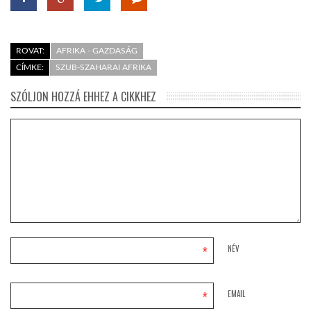
ROVAT:
AFRIKA - GAZDASÁG
CÍMKE:
SZUB-SZAHARAI AFRIKA
SZÓLJON HOZZÁ EHHEZ A CIKKHEZ
*
NÉV
*
EMAIL