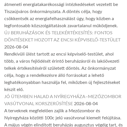
átmeneti energiatakarékossági intézkedéseket vezetett be
Tiszaújváros önkormányzata. A döntés célja, hogy
csökkentsék az energiafelhasználást úgy, hogy közben a
legfontosabb közszolgáltatások zavartalanul működjenek.
ÚJ BERUHÁZÁSOK ÉS TELEKÉRTÉKESÍTÉS: FONTOS
DÖNTÉSEKET HOZOTT AZ ENCSI KÉPVISELŐ-TESTÜLET
2026-08-04
Rendkívüli ülést tartott az encsi képviselő-testület, ahol
több, a város fejlődését érintő beruházásról és lakóövezeti
telkek értékesítéséről született döntés. Az önkormányzat
célja, hogy a rendelkezésre álló forrásokat a lehető
leghatékonyabban használja fel, miközben új fejlesztéseket
készít elő.
JÓ ÜTEMBEN HALAD A NYÍREGYHÁZA–MEZŐZOMBOR
VASÚTVONAL KORSZERŰSÍTÉSE
2026-08-04
A terveknek megfelelően zajlik a Mezőzombor és
Nyíregyháza közötti 100c jelű vasútvonal kiemelt felújítása.
A május végén elindított beruházás augusztus végéig tart, és