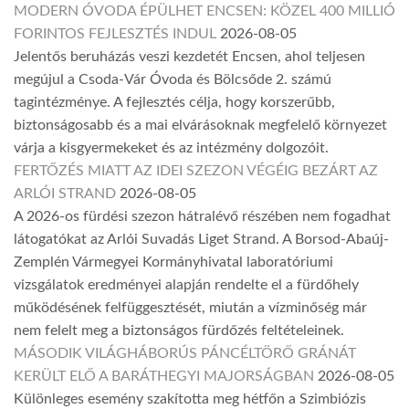
MODERN ÓVODA ÉPÜLHET ENCSEN: KÖZEL 400 MILLIÓ
FORINTOS FEJLESZTÉS INDUL
2026-08-05
Jelentős beruházás veszi kezdetét Encsen, ahol teljesen
megújul a Csoda-Vár Óvoda és Bölcsőde 2. számú
tagintézménye. A fejlesztés célja, hogy korszerűbb,
biztonságosabb és a mai elvárásoknak megfelelő környezet
várja a kisgyermekeket és az intézmény dolgozóit.
FERTŐZÉS MIATT AZ IDEI SZEZON VÉGÉIG BEZÁRT AZ
ARLÓI STRAND
2026-08-05
A 2026-os fürdési szezon hátralévő részében nem fogadhat
látogatókat az Arlói Suvadás Liget Strand. A Borsod-Abaúj-
Zemplén Vármegyei Kormányhivatal laboratóriumi
vizsgálatok eredményei alapján rendelte el a fürdőhely
működésének felfüggesztését, miután a vízminőség már
nem felelt meg a biztonságos fürdőzés feltételeinek.
MÁSODIK VILÁGHÁBORÚS PÁNCÉLTÖRŐ GRÁNÁT
KERÜLT ELŐ A BARÁTHEGYI MAJORSÁGBAN
2026-08-05
Különleges esemény szakította meg hétfőn a Szimbiózis