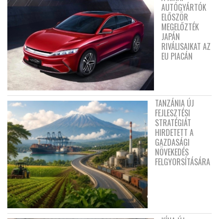
AUTÓGYÁRTÓK
ELŐSZÖR
MEGELŐZTÉK
JAPÁN
RIVÁLISAIKAT AZ
EU PIACÁN
TANZÁNIA ÚJ
FEJLESZTÉSI
STRATÉGIÁT
HIRDETETT A
GAZDASÁGI
NÖVEKEDÉS
FELGYORSÍTÁSÁRA