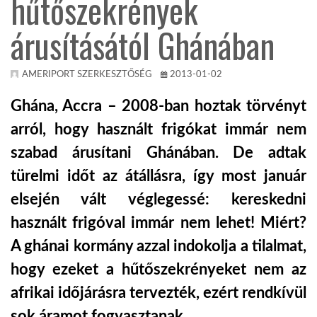
hűtőszekrények
árusításától Ghánában
KÖZEL-KELET
AUSZTRÁLIA
AMERIPORT SZERKESZTŐSÉG
2013-01-02
Ghána, Accra – 2008-ban hoztak törvényt
A VILÁG ITTHON
arról, hogy használt frigókat immár nem
szabad árusítani Ghánában. De adtak
MÉDIA
türelmi időt az átállásra, így most január
elsején vált véglegessé: kereskedni
használt frigóval immár nem lehet! Miért?
A ghánai kormány azzal indokolja a tilalmat,
GLOBOTV BP
hogy ezeket a hűtőszekrényeket nem az
afrikai időjárásra tervezték, ezért rendkívül
HÍR3D
sok áramot fogyasztanak.