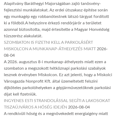
Alapítvány Baráthegyi Majorságában zajló tanösvény-
fejlesztési munkálatokat. Az erdei útszakasz építése során
egy munkagép egy robbanótestnek látszó tárgyat fordított
ki a földből.A helyszínre érkező rendőrjárőr a területet
azonnal biztosította, majd értesítette a Magyar Honvédség
tűzszerész alakulatát.
SZOMBATON IS FIZETNI KELL A PARKOLÁSÉRT
MISKOLCON A MUNKANAP-ÁTHELYEZÉS MIATT
2026-
08-04
A 2026. augusztus 8-i munkanap-áthelyezés miatt ezen a
szombaton a megszokott hétköznapi parkolási szabályok
lesznek érvényben Miskolcon. Ez azt jelenti, hogy a Miskolci
Városgazda Nonprofit Kft. által üzemeltetett felszíni
díjköteles parkolóhelyeken a gépjárművezetőknek parkolási
díjat kell fizetniük.
INGYENES ESTI STRANDOLÁSSAL SEGÍTI A LAKOSOKAT
TISZAÚJVÁROS A HŐSÉG IDEJÉN
2026-08-04
A rendkívüli hőség és a megnövekedett energiaigény miatt