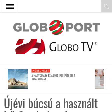
FŐOLDAL
AFRIKA
EURÓPA
KÖZEL-KELET
ÁZSIA
A HAGYOMÁNY ÉS A MODERN ÉPÍTÉSZET
TALÁLKOZÁSA…
ÉSZAK-AMERIKA
Újévi búcsú a használt
LATIN-AMERIKA