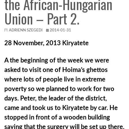
the African-Hungarian
Union – Part 2.
KÖZEL-KELET
AUSZTRÁLIA
ADRIENN SZEGEDI
2014-01-31
28 November, 2013 Kiryatete
A VILÁG ITTHON
A the beginning of the week we were
MÉDIA
asked to visit one of Hoima’s ghettos
where lots of people
live in extreme
poverty so we planned to work for two
days. Peter, the leader of the district,
GLOBOTV BP
came
and took us to Kiryatete by car. He
stopped in front of a wooden building
HÍR3D
saying that the surgery
will be set up there.