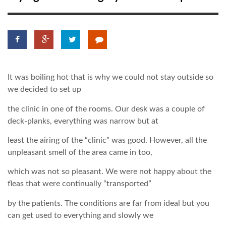
TROPICALMAGAZIN
GLOBOTV
It was boiling hot that is why we could not stay outside so
AFRIKA TUDÁSTÁR
we decided to set up
the clinic in one of the rooms. Our desk was a couple of
A NAP SZÉPE
deck-planks, everything was narrow but at
least the airing of the “clinic” was good. However, all the
LINKTR.EE
unpleasant smell of the area came in too,
which was not so pleasant. We were not happy about the
GLOBOZSARU
fleas that were continually “transported”
by the patients. The conditions are far from ideal but you
can get used to everything and slowly we
DOBRAVERO.HU