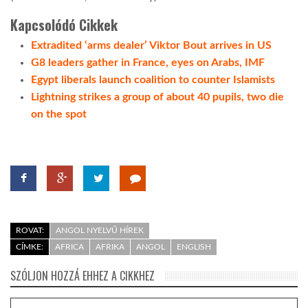
Kapcsolódó Cikkek
Extradited ‘arms dealer’ Viktor Bout arrives in US
G8 leaders gather in France, eyes on Arabs, IMF
Egypt liberals launch coalition to counter Islamists
Lightning strikes a group of about 40 pupils, two die
on the spot
ROVAT:
ANGOL NYELVŰ HÍREK
CÍMKE:
AFRICA
AFRIKA
ANGOL
ENGLISH
SZÓLJON HOZZÁ EHHEZ A CIKKHEZ