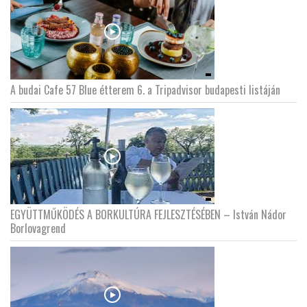
A budai Cafe 57 Blue étterem 6. a Tripadvisor budapesti listáján
EGYÜTTMŰKÖDÉS A BORKULTÚRA FEJLESZTÉSÉBEN – István Nádor
Borlovagrend