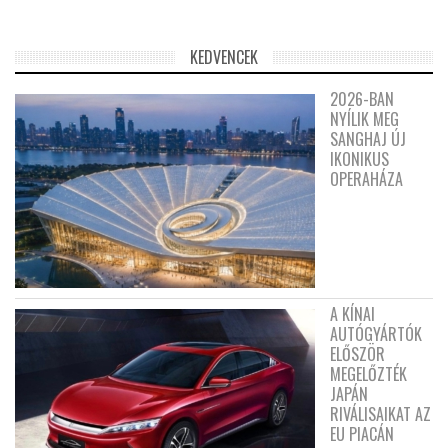
KEDVENCEK
2026-BAN
NYÍLIK MEG
SANGHAJ ÚJ
IKONIKUS
OPERAHÁZA
A KÍNAI
AUTÓGYÁRTÓK
ELŐSZÖR
MEGELŐZTÉK
JAPÁN
RIVÁLISAIKAT AZ
EU PIACÁN