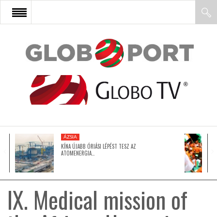
FŐOLDAL
AFRIKA
EURÓPA
ÁZSIA
ÁZSIA
KÍNA ÚJABB ÓRIÁSI LÉPÉST TESZ AZ
ATOMENERGIA…
ÉSZAK-AMERIKA
IX. Medical mission of
LATIN-AMERIKA