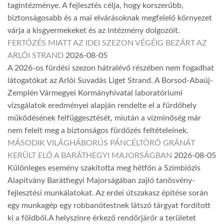
tagintézménye. A fejlesztés célja, hogy korszerűbb,
biztonságosabb és a mai elvárásoknak megfelelő környezet
várja a kisgyermekeket és az intézmény dolgozóit.
FERTŐZÉS MIATT AZ IDEI SZEZON VÉGÉIG BEZÁRT AZ
ARLÓI STRAND
2026-08-05
A 2026-os fürdési szezon hátralévő részében nem fogadhat
látogatókat az Arlói Suvadás Liget Strand. A Borsod-Abaúj-
Zemplén Vármegyei Kormányhivatal laboratóriumi
vizsgálatok eredményei alapján rendelte el a fürdőhely
működésének felfüggesztését, miután a vízminőség már
nem felelt meg a biztonságos fürdőzés feltételeinek.
MÁSODIK VILÁGHÁBORÚS PÁNCÉLTÖRŐ GRÁNÁT
KERÜLT ELŐ A BARÁTHEGYI MAJORSÁGBAN
2026-08-05
Különleges esemény szakította meg hétfőn a Szimbiózis
Alapítvány Baráthegyi Majorságában zajló tanösvény-
fejlesztési munkálatokat. Az erdei útszakasz építése során
egy munkagép egy robbanótestnek látszó tárgyat fordított
ki a földből.A helyszínre érkező rendőrjárőr a területet