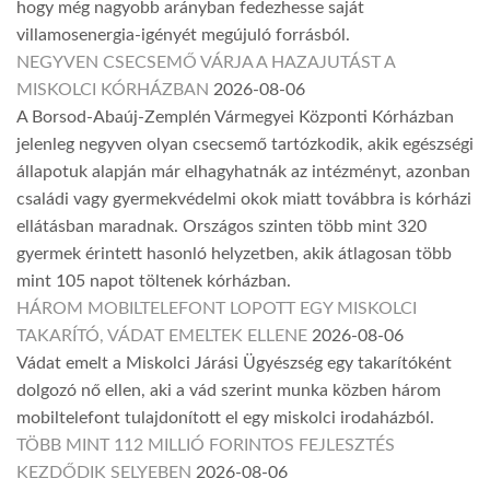
hogy még nagyobb arányban fedezhesse saját
villamosenergia-igényét megújuló forrásból.
NEGYVEN CSECSEMŐ VÁRJA A HAZAJUTÁST A
MISKOLCI KÓRHÁZBAN
2026-08-06
A Borsod-Abaúj-Zemplén Vármegyei Központi Kórházban
jelenleg negyven olyan csecsemő tartózkodik, akik egészségi
állapotuk alapján már elhagyhatnák az intézményt, azonban
családi vagy gyermekvédelmi okok miatt továbbra is kórházi
ellátásban maradnak. Országos szinten több mint 320
gyermek érintett hasonló helyzetben, akik átlagosan több
mint 105 napot töltenek kórházban.
HÁROM MOBILTELEFONT LOPOTT EGY MISKOLCI
TAKARÍTÓ, VÁDAT EMELTEK ELLENE
2026-08-06
Vádat emelt a Miskolci Járási Ügyészség egy takarítóként
dolgozó nő ellen, aki a vád szerint munka közben három
mobiltelefont tulajdonított el egy miskolci irodaházból.
TÖBB MINT 112 MILLIÓ FORINTOS FEJLESZTÉS
KEZDŐDIK SELYEBEN
2026-08-06