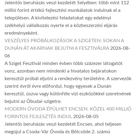
Jelentős beruházás veszi kezdetét Selyében: több mint 112
millió forint értékű fejlesztési munkálatok indulnak el a
településen. A kivitelezési feladatokat egy edelényi
székhelyű vállalkozás nyerte el a közbeszerzési eljárás
eredményeként.
VESZÉLYES PRÓBÁLKOZÁSOK A SZIGETEN: SOKAN A
DUNÁN ÁT AKARNAK BEJUTNI A FESZTIVÁLRA
2026-08-
06
A Sziget Fesztivál minden évben több százezer látogatót
vonz, azonban nem mindenki a hivatalos bejáratokon
keresztül próbál eljutni a rendezvény területére. A szervezők
szerint évről évre előfordul, hogy egyesek a Dunán
keresztül, úszva vagy különféle vízi eszközökkel szeretnének
bejutni az Óbudai-szigetre.
MODERN ÓVODA ÉPÜLHET ENCSEN: KÖZEL 400 MILLIÓ
FORINTOS FEJLESZTÉS INDUL
2026-08-05
Jelentős beruházás veszi kezdetét Encsen, ahol teljesen
megújul a Csoda-Vár Óvoda és Bölcsőde 2. számú