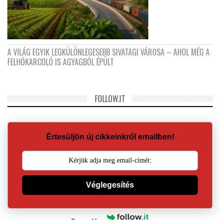
A VILÁG EGYIK LEGKÜLÖNLEGESEBB SIVATAGI VÁROSA – AHOL MÉG A
FELHŐKARCOLÓ IS AGYAGBÓL ÉPÜLT
FOLLOW.IT
Értesüljön új cikkeinkről emailben!
Véglegesítés