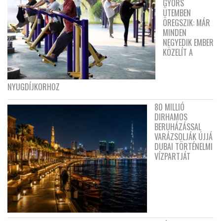
GYORS
ÜTEMBEN
ÖREGSZIK: MÁR
MINDEN
NEGYEDIK EMBER
KÖZELÍT A
NYUGDÍJKORHOZ
80 MILLIÓ
DIRHAMOS
BERUHÁZÁSSAL
VARÁZSOLJÁK ÚJJÁ
DUBAI TÖRTÉNELMI
VÍZPARTJÁT