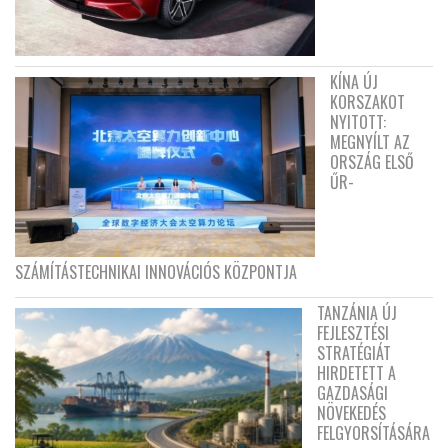
KÍNA ÚJ
KORSZAKOT
NYITOTT:
MEGNYÍLT AZ
ORSZÁG ELSŐ
ŰR-
SZÁMÍTÁSTECHNIKAI INNOVÁCIÓS KÖZPONTJA
TANZÁNIA ÚJ
FEJLESZTÉSI
STRATÉGIÁT
HIRDETETT A
GAZDASÁGI
NÖVEKEDÉS
FELGYORSÍTÁSÁRA