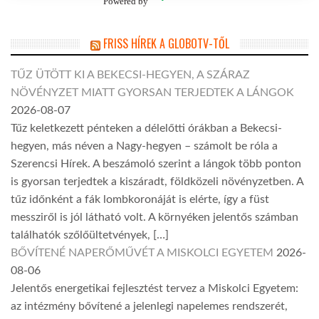
Powered by
FRISS HÍREK A GLOBOTV-TŐL
TŰZ ÜTÖTT KI A BEKECSI-HEGYEN, A SZÁRAZ
NÖVÉNYZET MIATT GYORSAN TERJEDTEK A LÁNGOK
2026-08-07
Tűz keletkezett pénteken a délelőtti órákban a Bekecsi-
hegyen, más néven a Nagy-hegyen – számolt be róla a
Szerencsi Hírek. A beszámoló szerint a lángok több ponton
is gyorsan terjedtek a kiszáradt, földközeli növényzetben. A
tűz időnként a fák lombkoronáját is elérte, így a füst
messziről is jól látható volt. A környéken jelentős számban
találhatók szőlőültetvények, […]
BŐVÍTENÉ NAPERŐMŰVÉT A MISKOLCI EGYETEM
2026-
08-06
Jelentős energetikai fejlesztést tervez a Miskolci Egyetem:
az intézmény bővítené a jelenlegi napelemes rendszerét,