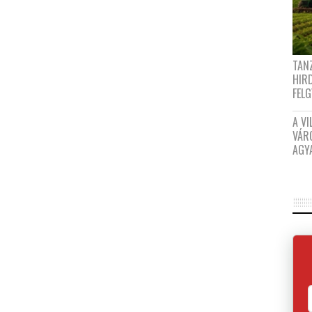
TANZ
HIR
FEL
A VI
VÁR
AGY