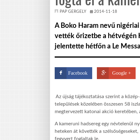
PAP GERGELY
2014-11-18
A Boko Haram nevű nigériai 
vették őrizetbe a hétvégén
jelentette hétfőn a Le Messa
Facebook
Google +
Az újság tájékoztatása szerint a közép-
települések közelében összesen 58 iszl
megtervezett katonai akció keretében, a
A kameruni hadsereg egy névtelenül nyi
heteken át követték a szélsőségeseket, 
fegyvert foglaltak le.