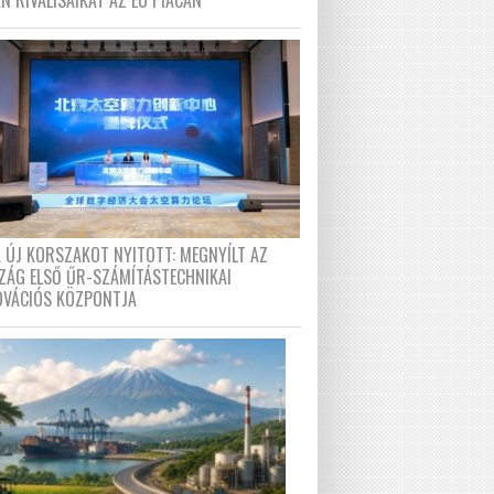
N RIVÁLISAIKAT AZ EU PIACÁN
A ÚJ KORSZAKOT NYITOTT: MEGNYÍLT AZ
ZÁG ELSŐ ŰR-SZÁMÍTÁSTECHNIKAI
OVÁCIÓS KÖZPONTJA