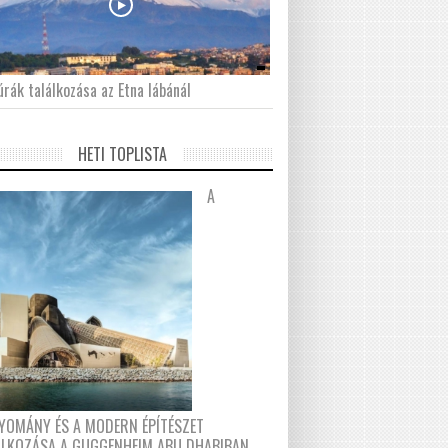
́rák találkozása az Etna lábánál
HETI TOPLISTA
A
YOMÁNY ÉS A MODERN ÉPÍTÉSZET
ÁLKOZÁSA A GUGGENHEIM ABU DHABIBAN