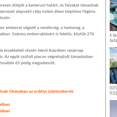
resen átlépik a kameruni határt, és falvakat támadnak
ervezet alapvető célja iszlám állam kiépítése Nigéria
észén.
r emberrel végzett a rendőrség, a hadsereg, a
A bu
aiban. Számos emberrablásért is felelős, köztük 276
buda
ria északkeleti részén fekvő Azarében vasárnap
is. Az egyik zsúfolt piacon végrehajtott támadásban
 további 65 pedig megsebesült.
EGY
alnak Ghánában az erdélyi üzletemberek
FEJL
aliban
iában