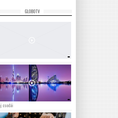
GLOBOTV
j csodái