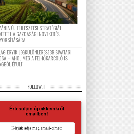
ÁNIA ÚJ FEJLESZTÉSI STRATÉGIÁT
DETETT A GAZDASÁGI NÖVEKEDÉS
GYORSÍTÁSÁRA
LÁG EGYIK LEGKÜLÖNLEGESEBB SIVATAGI
OSA – AHOL MÉG A FELHŐKARCOLÓ IS
AGBÓL ÉPÜLT
FOLLOW.IT
Értesüljön új cikkeinkről
emailben!