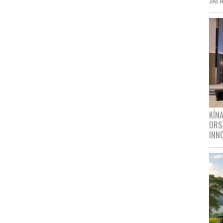
JAPÁ
KÍN
ORS
INN