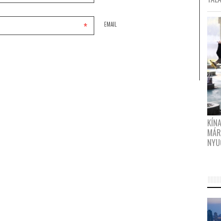
*
EMAIL
KÍN
MÁR
NYU