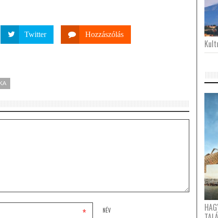
Twitter
Hozzászólás
Kultu
KA
HAG
*
NÉV
TAL