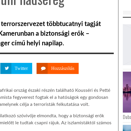
terrorszervezet többtucatnyi tagját
 Kamerunban a biztonsági erők –
ger című helyi napilap.
Twitter
Hozzászólás
afrikai ország északi részén található Kousséri és Petté
amista fegyverest fogtak el a hatóságok egy gondosan
melynek célja a terroristák felkutatása volt.
latkozó szóvivője elmondta, hogy a biztonsági erők
Duba
mielőtt le tudtak csapni rájuk. Az iszlamistáktól számos