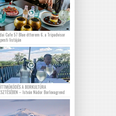
dai Cafe 57 Blue étterem 6. a Tripadvisor
pesti listáján
ÜTTMŰKÖDÉS A BORKULTÚRA
ESZTÉSÉBEN – István Nádor Borlovagrend