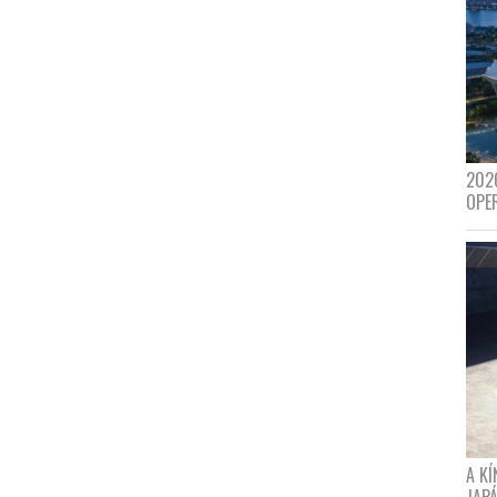
202
OPE
A K