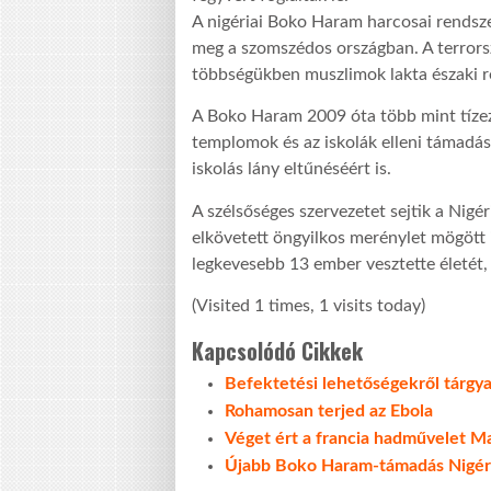
A nigériai Boko Haram harcosai rendsze
meg a szomszédos országban. A terrorsz
többségükben muszlimok lakta északi r
A Boko Haram 2009 óta több mint tízeze
templomok és az iskolák elleni támadás
iskolás lány eltűnéséért is.
A szélsőséges szervezetet sejtik a Nigé
elkövetett öngyilkos merénylet mögött 
legkevesebb 13 ember vesztette életét,
(Visited 1 times, 1 visits today)
Kapcsolódó Cikkek
Befektetési lehetőségekről tárgy
Rohamosan terjed az Ebola
Véget ért a francia hadművelet M
Újabb Boko Haram-támadás Nigér