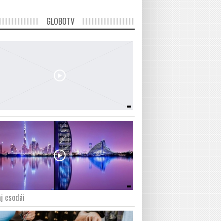
GLOBOTV
j csodái