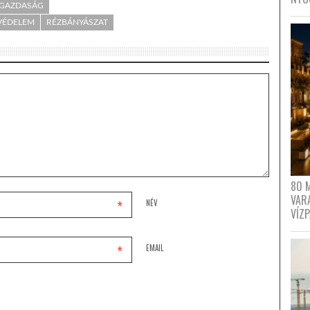
- GAZDASÁG
VÉDELEM
RÉZBÁNYÁSZAT
80 
VAR
*
NÉV
VÍZ
*
EMAIL