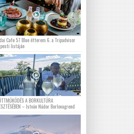
dai Cafe 57 Blue étterem 6. a Tripadvisor
pesti listáján
ÜTTMŰKÖDÉS A BORKULTÚRA
ESZTÉSÉBEN – István Nádor Borlovagrend