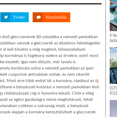
Twitter
Hozzászólás
A bu
 lévő gleccsereinek 80 százaléka a nemzeti parkokban
buda
úzódóban vannak a gleccserek az általános felmelegedés
t el kell követni a még meglévő, klímaszabályzó
p kormánya is fogékony ezekre az érvekre, ezért most
e kezdett. Igaz nem először, már tavaly is
amely korlátozta volna a nemzeti parkokban az ipari
elt csoportok aktívabbak voltak, és nem sikerült
st. Most erre több esélyt lát a kormány, ráadásul az új
EGY
gtiltaná a bányászati kutatást a nemzeti parkokban lévő
FEJL
 rézbányászati cég is ilyesmire készül. Chile a világ
gazat az egész gazdaságra nézve meghatározó, tehát
ostanában csökken a szárazság miatt, a bányászat
szonyok alapján a kormány keresztülviheti a gleccserek