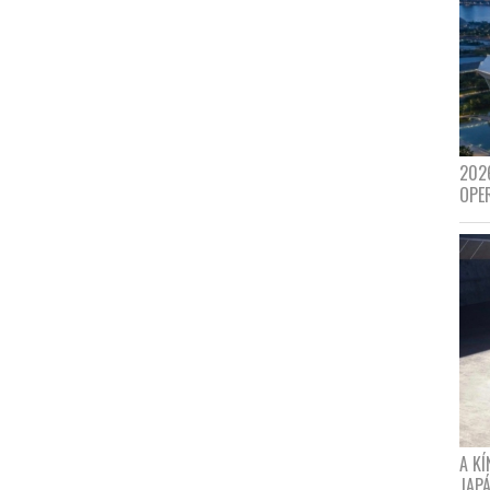
202
OPE
A K
JAPÁ