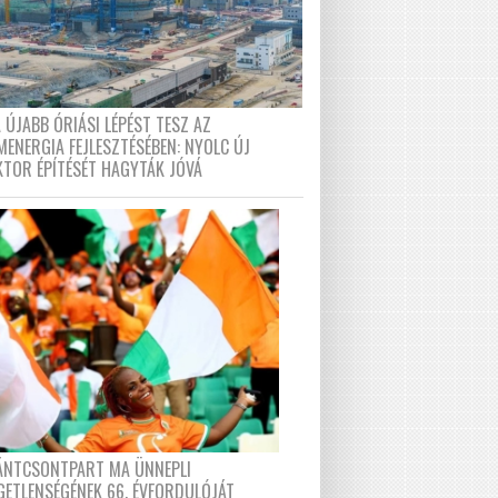
 ÚJABB ÓRIÁSI LÉPÉST TESZ AZ
MENERGIA FEJLESZTÉSÉBEN: NYOLC ÚJ
KTOR ÉPÍTÉSÉT HAGYTÁK JÓVÁ
FÁNTCSONTPART MA ÜNNEPLI
GETLENSÉGÉNEK 66. ÉVFORDULÓJÁT