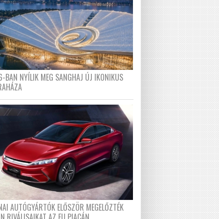
6-BAN NYÍLIK MEG SANGHAJ ÚJ IKONIKUS
RAHÁZA
ÍNAI AUTÓGYÁRTÓK ELŐSZÖR MEGELŐZTÉK
N RIVÁLISAIKAT AZ EU PIACÁN