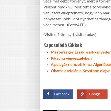
védelmét célzó törvényt, mert a törvé
Viszont rendkívül feszített a törvényh
van, ezért elképzelhető, hogy idén már n
bányászati lobbi időt nyerhet és támoga
védelmében. (Fotó:AFP)
(Visited 1 times, 1 visits today)
Kapcsolódó Cikkek
Mesterséges Északi-sarkkal véde
Pikachu végveszélyben
A palagáz nemzeti kincs Algériába
Obama asztalán a Keystone olajv
Facebook
Google +