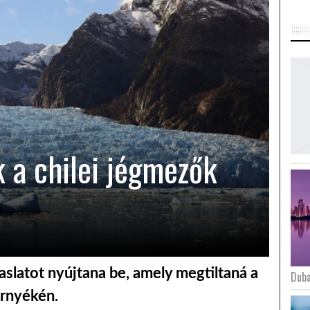
k a chilei jégmezők
aslatot nyújtana be, amely megtiltaná a
Duba
örnyékén.