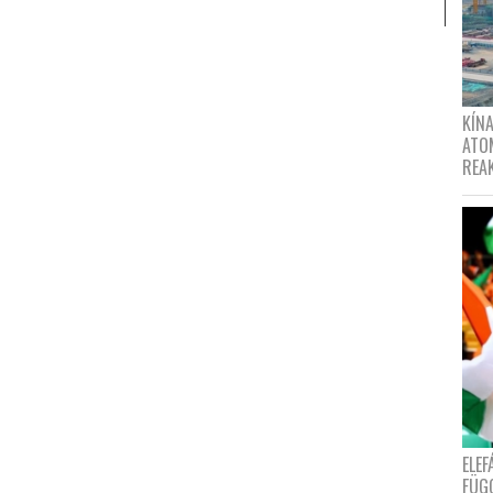
KÍNA
ATO
REA
ELE
FÜG