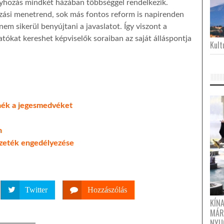
nyhozás mindkét házában többséggel rendelkezik.
ozási menetrend, sok más fontos reform is napirenden
em sikerül benyújtani a javaslatot. Így viszont a
tókat kereshet képviselők soraiban az saját álláspontja
Kultu
nék a jegesmedvéket
n
ezeték engedélyezése
Twitter
Hozzászólás
KÍN
MÁR
NYU