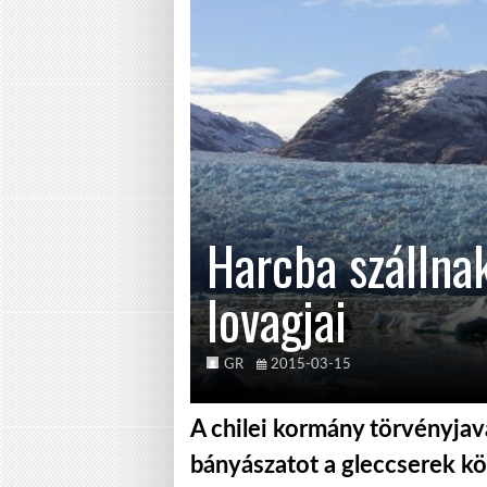
Harcba szállna
lovagjai
GR
2015-03-15
A chilei kormány törvényjav
bányászatot a gleccserek k