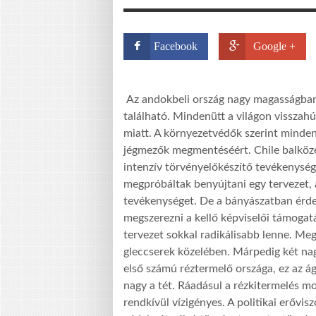
Facebook
Google +
Az andokbeli ország nagy magasságban
található. Mindenütt a világon visszah
miatt. A környezetvédők szerint minden
jégmezők megmentéséért. Chile balközé
intenzív törvényelőkészítő tevékenységb
megpróbáltak benyújtani egy tervezet, 
tevékenységet. De a bányászatban érdek
megszerezni a kellő képviselői támogatá
tervezet sokkal radikálisabb lenne. Me
gleccserek közelében. Márpedig két nagy
első számú réztermelő országa, ez az á
nagy a tét. Ráadásul a rézkitermelés m
rendkívül vízigényes. A politikai erővi