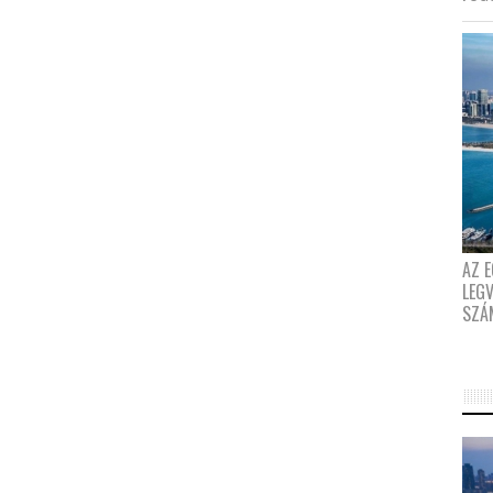
AZ E
LEG
SZÁ