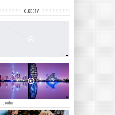
GLOBOTV
j csodái