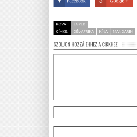
Facebook
Google +
ROVAT:
EGYÉB
CÍMKE:
DÉL-AFRIKA
KÍNA
MANDARIN
SZÓLJON HOZZÁ EHHEZ A CIKKHEZ