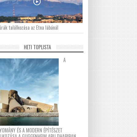
́rák találkozása az Etna lábánál
HETI TOPLISTA
A
YOMÁNY ÉS A MODERN ÉPÍTÉSZET
ÁLKOZÁSA A GUGGENHEIM ABU DHABIBAN