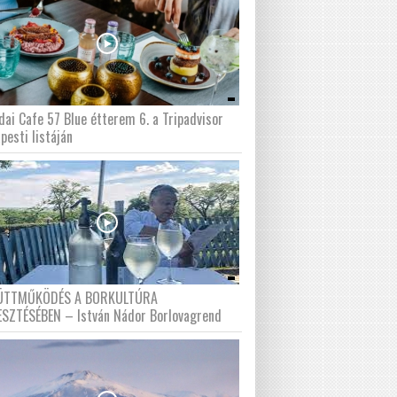
dai Cafe 57 Blue étterem 6. a Tripadvisor
pesti listáján
ÜTTMŰKÖDÉS A BORKULTÚRA
ESZTÉSÉBEN – István Nádor Borlovagrend