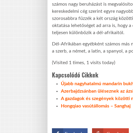
számos nagy beruházást is megvalósítot
kereskedelmi cég szerint egyre nagyobb
szorosabbra fűzzék a két ország közötti
oktatása lehetőséget ad arra is, hogy a
teljesen különbözik a dél-afrikaitól.
Dél-Afrikában egyébként számos más nye
a szerb, a német, a latin, a spanyol, a p
(Visited 1 times, 1 visits today)
Kapcsolódó Cikkek
Újabb nagyhatalmú mandarin bukh
Azerbajdzsánban üléseznek az ázsi
A gazdagok és szegények közötti 
Hongqiao vasútállomás – Sanghaj