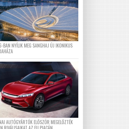
6-BAN NYÍLIK MEG SANGHAJ ÚJ IKONIKUS
RAHÁZA
ÍNAI AUTÓGYÁRTÓK ELŐSZÖR MEGELŐZTÉK
N RIVÁLISAIKAT AZ EU PIACÁN