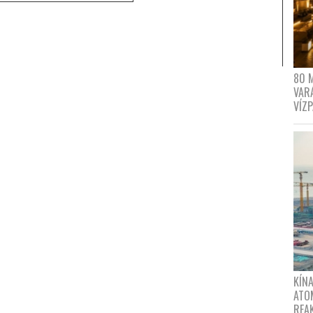
80 
VAR
VÍZ
KÍNA
ATO
REA