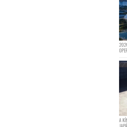
202
OPE
A K
JAPÁ