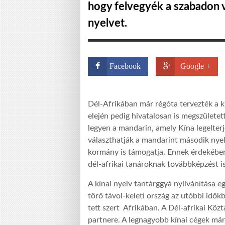
hogy felvegyék a szabadon 
nyelvet.
Facebook
Google +
Dél-Afrikában már régóta tervezték a kí
elején pedig hivatalosan is megszületet
legyen a mandarin, amely Kína legelterj
választhatják a mandarint második nyel
kormány is támogatja. Ennek érdekében 
dél-afrikai tanároknak továbbképzést is
A kínai nyelv tantárggyá nyilvánítása e
törő távol-keleti ország az utóbbi idő
tett szert Afrikában. A Dél-afrikai Kö
partnere. A legnagyobb kínai cégek már 