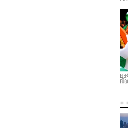
ELE
FÜG