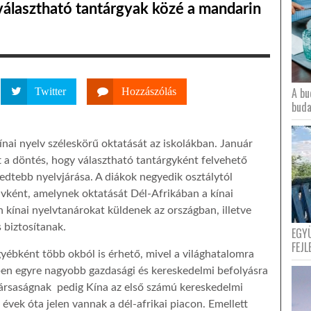
választható tantárgyak közé a mandarin
A bu
Twitter
Hozzászólás
buda
nai nyelv széleskörű oktatását az iskolákban. Január
t a döntés, hogy választható tantárgyként felvehető
edtebb nyelvjárása. A diákok negyedik osztálytól
vként, amelynek oktatását Dél-Afrikában a kínai
kínai nyelvtanárokat küldenek az országban, illetve
 biztosítanak.
EGY
FEJL
gyébként több okból is érhető, mivel a világhatalomra
kben egyre nagyobb gazdasági és kereskedelmi befolyásra
ztársaságnak pedig Kína az első számú kereskedelmi
évek óta jelen vannak a dél-afrikai piacon. Emellett