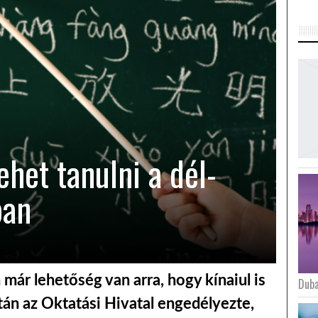
ehet tanulni a dél-
ban
 már lehetőség van arra, hogy kínaiul is
Duba
tán az Oktatási Hivatal engedélyezte,