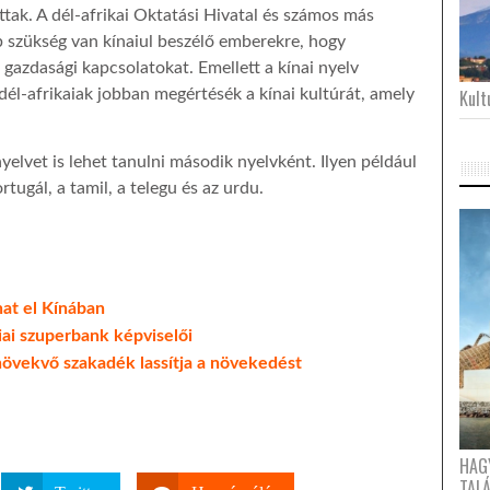
tak. A dél-afrikai Oktatási Hivatal és számos más
 szükség van kínaiul beszélő emberekre, hogy
 gazdasági kapcsolatokat. Emellett a kínai nyelv
 dél-afrikaiak jobban megértésék a kínai kultúrát, amely
Kultu
lvet is lehet tanulni második nyelvként. Ilyen például
ortugál, a tamil, a telegu és az urdu.
at el Kínában
ai szuperbank képviselői
növekvő szakadék lassítja a növekedést
HAG
TAL