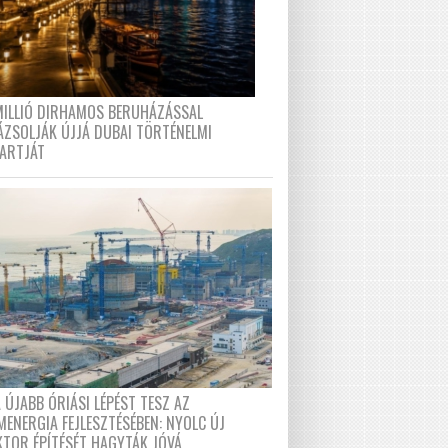
MILLIÓ DIRHAMOS BERUHÁZÁSSAL
ÁZSOLJÁK ÚJJÁ DUBAI TÖRTÉNELMI
PARTJÁT
 ÚJABB ÓRIÁSI LÉPÉST TESZ AZ
MENERGIA FEJLESZTÉSÉBEN: NYOLC ÚJ
KTOR ÉPÍTÉSÉT HAGYTÁK JÓVÁ