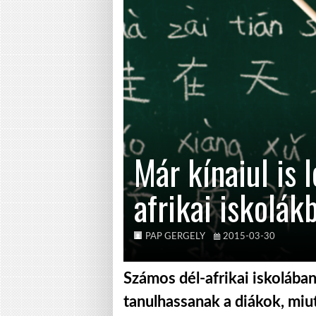
Már kínaiul is l
afrikai iskolák
PAP GERGELY
2015-03-30
Számos dél-afrikai iskolában
tanulhassanak a diákok, miu