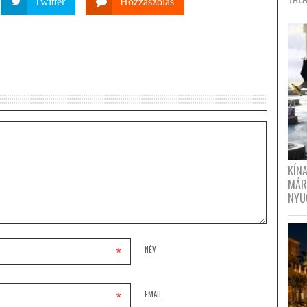
Twitter
Hozzászólás
KÍN
MÁR
NYU
*
NÉV
*
EMAIL