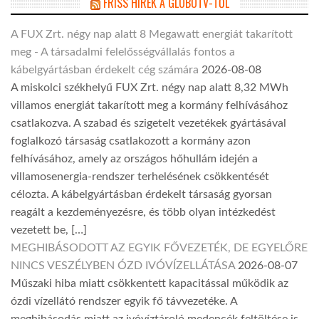
FRISS HÍREK A GLOBOTV-TŐL
A FUX Zrt. négy nap alatt 8 Megawatt energiát takarított
meg - A társadalmi felelősségvállalás fontos a
kábelgyártásban érdekelt cég számára
2026-08-08
A miskolci székhelyű FUX Zrt. négy nap alatt 8,32 MWh
villamos energiát takarított meg a kormány felhívásához
csatlakozva. A szabad és szigetelt vezetékek gyártásával
foglalkozó társaság csatlakozott a kormány azon
felhívásához, amely az országos hőhullám idején a
villamosenergia-rendszer terhelésének csökkentését
célozta. A kábelgyártásban érdekelt társaság gyorsan
reagált a kezdeményezésre, és több olyan intézkedést
vezetett be, […]
MEGHIBÁSODOTT AZ EGYIK FŐVEZETÉK, DE EGYELŐRE
NINCS VESZÉLYBEN ÓZD IVÓVÍZELLÁTÁSA
2026-08-07
Műszaki hiba miatt csökkentett kapacitással működik az
ózdi vízellátó rendszer egyik fő távvezetéke. A