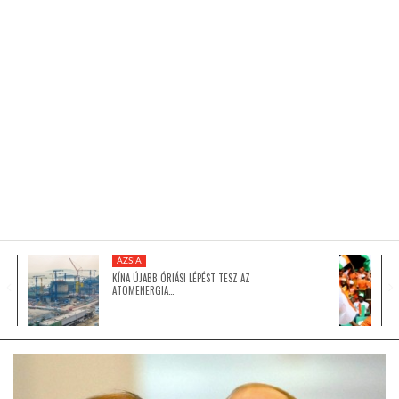
KÖZEL-KELET
AUSZTRÁLIA
A VILÁG ITTHON
MÉDIA
ÁZSIA
KÍNA ÚJABB ÓRIÁSI LÉPÉST TESZ AZ
ATOMENERGIA…
GLOBOTV BP
HÍR3D