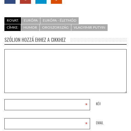
ROVAT:
EURÓPA
EURÓPA - ÉLETMÓD
CÍMKE:
HUMOR
OROSZORSZÁG
VLAGYIMIR PUTYIN
SZÓLJON HOZZÁ EHHEZ A CIKKHEZ
*
NÉV
*
EMAIL