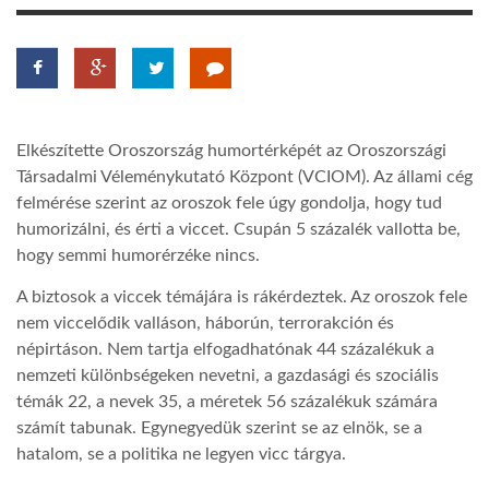
LATIMO.HU
GLOBOBOOK
Elkészítette Oroszország humortérképét az Oroszországi
Társadalmi Véleménykutató Központ (VCIOM). Az állami cég
felmérése szerint az oroszok fele úgy gondolja, hogy tud
humorizálni, és érti a viccet. Csupán 5 százalék vallotta be,
hogy semmi humorérzéke nincs.
A biztosok a viccek témájára is rákérdeztek. Az oroszok fele
nem viccelődik valláson, háborún, terrorakción és
népirtáson. Nem tartja elfogadhatónak 44 százalékuk a
nemzeti különbségeken nevetni, a gazdasági és szociális
témák 22, a nevek 35, a méretek 56 százalékuk számára
számít tabunak. Egynegyedük szerint se az elnök, se a
hatalom, se a politika ne legyen vicc tárgya.