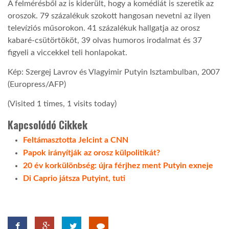
A felmérésből az is kiderült, hogy a komédiát is szeretik az
oroszok. 79 százalékuk szokott hangosan nevetni az ilyen
televíziós műsorokon. 41 százalékuk hallgatja az orosz
kabaré-csütörtököt, 39 olvas humoros irodalmat és 37
figyeli a viccekkel teli honlapokat.
Kép: Szergej Lavrov és Vlagyimir Putyin Isztambulban, 2007
(Europress/AFP)
(Visited 1 times, 1 visits today)
Kapcsolódó Cikkek
Feltámasztotta Jelcint a CNN
Papok irányítják az orosz külpolitikát?
20 év korkülönbség: újra férjhez ment Putyin exneje
Di Caprio játsza Putyint, tuti