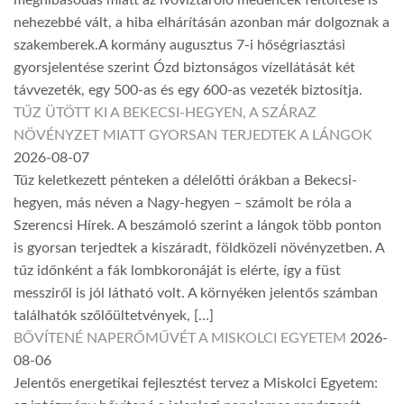
meghibásodás miatt az ivóvíztároló medencék feltöltése is
nehezebbé vált, a hiba elhárításán azonban már dolgoznak a
szakemberek.A kormány augusztus 7-i hőségriasztási
gyorsjelentése szerint Ózd biztonságos vízellátását két
távvezeték, egy 500-as és egy 600-as vezeték biztosítja.
TŰZ ÜTÖTT KI A BEKECSI-HEGYEN, A SZÁRAZ
NÖVÉNYZET MIATT GYORSAN TERJEDTEK A LÁNGOK
2026-08-07
Tűz keletkezett pénteken a délelőtti órákban a Bekecsi-
hegyen, más néven a Nagy-hegyen – számolt be róla a
Szerencsi Hírek. A beszámoló szerint a lángok több ponton
is gyorsan terjedtek a kiszáradt, földközeli növényzetben. A
tűz időnként a fák lombkoronáját is elérte, így a füst
messziről is jól látható volt. A környéken jelentős számban
találhatók szőlőültetvények, […]
BŐVÍTENÉ NAPERŐMŰVÉT A MISKOLCI EGYETEM
2026-
08-06
Jelentős energetikai fejlesztést tervez a Miskolci Egyetem: