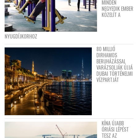
MINDEN
NEGYEDIK EMBER
KÖZELÍT A
NYUGDÍJKORHOZ
80 MILLIÓ
DIRHAMOS
BERUHÁZÁSSAL
VARÁZSOLJÁK ÚJJÁ
DUBAI TÖRTÉNELMI
VÍZPARTJÁT
KÍNA ÚJABB
ÓRIÁSI LÉPÉST
TESZ AZ