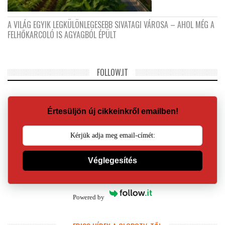
A VILÁG EGYIK LEGKÜLÖNLEGESEBB SIVATAGI VÁROSA – AHOL MÉG A
FELHŐKARCOLÓ IS AGYAGBÓL ÉPÜLT
FOLLOW.IT
Értesüljön új cikkeinkről emailben!
Véglegesítés
Powered by