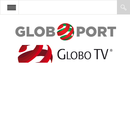
FŐOLDAL
AFRIKA
EURÓPA
ÁZSIA
ÉSZAK-AMERIKA
LATIN-AMERIKA