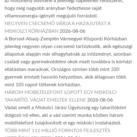
az intézmény bővítené a jelenlegi napelemes rendszerét,
hogy még nagyobb arányban fedezhesse saját
villamosenergia-igényét megújuló forrásból.
NEGYVEN CSECSEMŐ VÁRJA A HAZAJUTÁST A
MISKOLCI KÓRHÁZBAN
2026-08-06
A Borsod-Abaúj-Zemplén Vármegyei Központi Kórházban
jelenleg negyven olyan csecsemő tartózkodik, akik egészségi
állapotuk alapján már elhagyhatnák az intézményt, azonban
családi vagy gyermekvédelmi okok miatt továbbra is kórházi
ellátásban maradnak. Országos szinten több mint 320
gyermek érintett hasonló helyzetben, akik átlagosan több
mint 105 napot töltenek kórházban.
HÁROM MOBILTELEFONT LOPOTT EGY MISKOLCI
TAKARÍTÓ, VÁDAT EMELTEK ELLENE
2026-08-06
Vádat emelt a Miskolci Járási Ügyészség egy takarítóként
dolgozó nő ellen, aki a vád szerint munka közben három
mobiltelefont tulajdonított el egy miskolci irodaházból.
TÖBB MINT 112 MILLIÓ FORINTOS FEJLESZTÉS