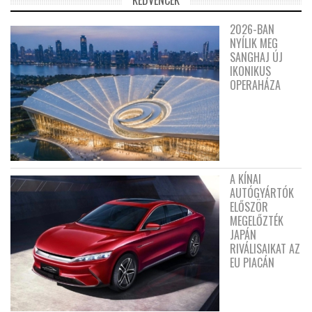
2026-BAN
NYÍLIK MEG
SANGHAJ ÚJ
IKONIKUS
OPERAHÁZA
A KÍNAI
AUTÓGYÁRTÓK
ELŐSZÖR
MEGELŐZTÉK
JAPÁN
RIVÁLISAIKAT AZ
EU PIACÁN