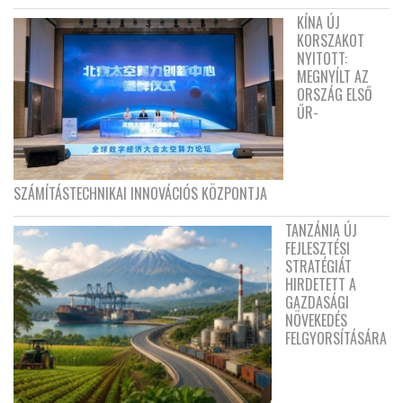
KÍNA ÚJ
KORSZAKOT
NYITOTT:
MEGNYÍLT AZ
ORSZÁG ELSŐ
ŰR-
SZÁMÍTÁSTECHNIKAI INNOVÁCIÓS KÖZPONTJA
TANZÁNIA ÚJ
FEJLESZTÉSI
STRATÉGIÁT
HIRDETETT A
GAZDASÁGI
NÖVEKEDÉS
FELGYORSÍTÁSÁRA