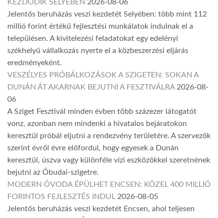
KEZDŐDIK SELYEBEN
2026-08-06
Jelentős beruházás veszi kezdetét Selyében: több mint 112
millió forint értékű fejlesztési munkálatok indulnak el a
településen. A kivitelezési feladatokat egy edelényi
székhelyű vállalkozás nyerte el a közbeszerzési eljárás
eredményeként.
VESZÉLYES PRÓBÁLKOZÁSOK A SZIGETEN: SOKAN A
DUNÁN ÁT AKARNAK BEJUTNI A FESZTIVÁLRA
2026-08-
06
A Sziget Fesztivál minden évben több százezer látogatót
vonz, azonban nem mindenki a hivatalos bejáratokon
keresztül próbál eljutni a rendezvény területére. A szervezők
szerint évről évre előfordul, hogy egyesek a Dunán
keresztül, úszva vagy különféle vízi eszközökkel szeretnének
bejutni az Óbudai-szigetre.
MODERN ÓVODA ÉPÜLHET ENCSEN: KÖZEL 400 MILLIÓ
FORINTOS FEJLESZTÉS INDUL
2026-08-05
Jelentős beruházás veszi kezdetét Encsen, ahol teljesen