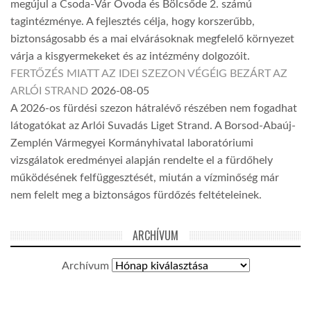
megújul a Csoda-Vár Óvoda és Bölcsőde 2. számú
tagintézménye. A fejlesztés célja, hogy korszerűbb,
biztonságosabb és a mai elvárásoknak megfelelő környezet
várja a kisgyermekeket és az intézmény dolgozóit.
FERTŐZÉS MIATT AZ IDEI SZEZON VÉGÉIG BEZÁRT AZ
ARLÓI STRAND
2026-08-05
A 2026-os fürdési szezon hátralévő részében nem fogadhat
látogatókat az Arlói Suvadás Liget Strand. A Borsod-Abaúj-
Zemplén Vármegyei Kormányhivatal laboratóriumi
vizsgálatok eredményei alapján rendelte el a fürdőhely
működésének felfüggesztését, miután a vízminőség már
nem felelt meg a biztonságos fürdőzés feltételeinek.
ARCHÍVUM
Archívum