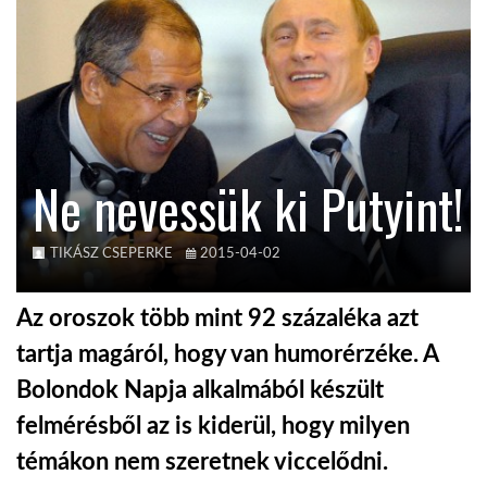
TROPICALMAGAZIN
GLOBOTV
Ne nevessük ki Putyint!
AFRIKA TUDÁSTÁR
A NAP SZÉPE
TIKÁSZ CSEPERKE
2015-04-02
Az oroszok több mint 92 százaléka azt
LINKTR.EE
tartja magáról, hogy van humorérzéke. A
Bolondok Napja alkalmából készült
GLOBOZSARU
felmérésből az is kiderül, hogy milyen
témákon nem szeretnek viccelődni.
DOBRAVERO.HU