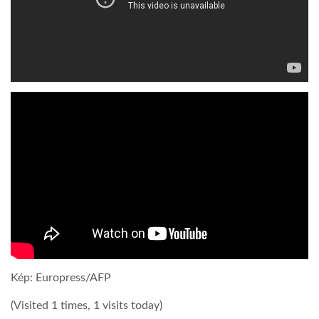
LATIMO.HU
GLOBOBOOK
Kép: Europress/AFP
(Visited 1 times, 1 visits today)