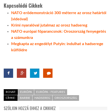
Kapcsolódó Cikkek
NATO erődemonstráció 300 méterre az orosz határtól
(videóval)
Krími nyaralóval jutalmaz az orosz hadsereg
NATO európai főparancsnok: Oroszország fenyegetés
a számunkra
Megkapta az engedélyt Putyin: indulhat a hadserege
külföldre
ROVAT:
EURÓPA
EURÓPA - FEATURES
CÍMKE:
BARBIE
HADSEREG
OROSZORSZÁG
SZÓLJON HOZZÁ EHHEZ A CIKKHEZ