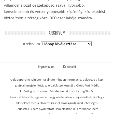
villamoshálózat összekapcsolásával gyorsabb,
kényelmesebb és versenyképesebb közösségi közlekedést
biztosítson a térség közel 300 ezer lakója számára.
ARCHÍVUM
Archívum
Impresszum
Kapcsolat
A globoport.hu felületén található minden információ, beleértve a képi,
grafikai megjelenítést, az oldalak szerkezetét a GloboPort Média
kizárólagos tulajdona. Mindennemű továbbszolgáltatás,
továbbértékesítés, egészében vagy részleteiben az újraközlés kizárólag a
GloboPort Média előzetes írásbeli hozzájárulásával lehetséges.
Terjesztésük sem nyomtatott, sem elektronikus formában nem