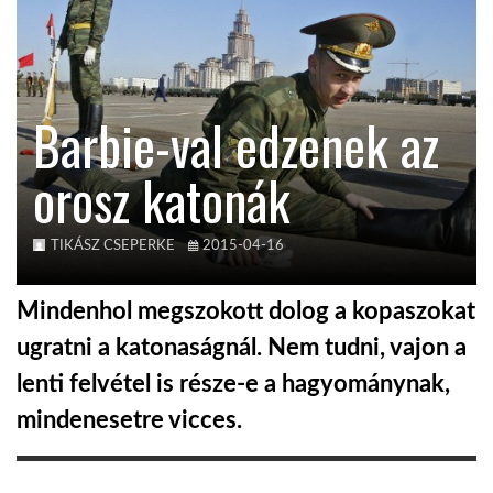
KÖZEL-KELET
Barbie-val edzenek az
AUSZTRÁLIA
orosz katonák
A VILÁG ITTHON
TIKÁSZ CSEPERKE
2015-04-16
MÉDIA
Mindenhol megszokott dolog a kopaszokat
ugratni a katonaságnál. Nem tudni, vajon a
lenti felvétel is része-e a hagyománynak,
GLOBOTV BP
mindenesetre vicces.
HÍR3D