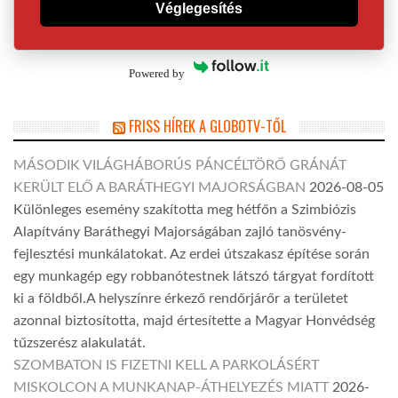
Véglegesítés
Powered by
FRISS HÍREK A GLOBOTV-TŐL
MÁSODIK VILÁGHÁBORÚS PÁNCÉLTÖRŐ GRÁNÁT
KERÜLT ELŐ A BARÁTHEGYI MAJORSÁGBAN
2026-08-05
Különleges esemény szakította meg hétfőn a Szimbiózis
Alapítvány Baráthegyi Majorságában zajló tanösvény-
fejlesztési munkálatokat. Az erdei útszakasz építése során
egy munkagép egy robbanótestnek látszó tárgyat fordított
ki a földből.A helyszínre érkező rendőrjárőr a területet
azonnal biztosította, majd értesítette a Magyar Honvédség
tűzszerész alakulatát.
SZOMBATON IS FIZETNI KELL A PARKOLÁSÉRT
MISKOLCON A MUNKANAP-ÁTHELYEZÉS MIATT
2026-