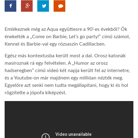
TROPICALMAGAZIN
Emlékeznek még az Aqua együttesre a 90’-es évekből? Ők
GLOBOTV
énekelték a „Come on Barbie, Let’s go party!” című számot,
Kennel és Barbie-val egy rózsaszín Cadillacben.
AFRIKA TUDÁSTÁR
Egész más kontextusba került most a dal. Orosz katonák
masíroznak rá egy felvételen. A „Humor az orosz
hadseregben” című videó két napja került fel az internetre,
A NAP SZÉPE
és a Youtube-on már majdnem egy millióan nézték meg.
Egyelőre azt senki nem tudta megállapítani, hogy ki és hol
LINKTR.EE
rögzítette a jópofa kiképzést.
GLOBOZSARU
DOBRAVERO.HU