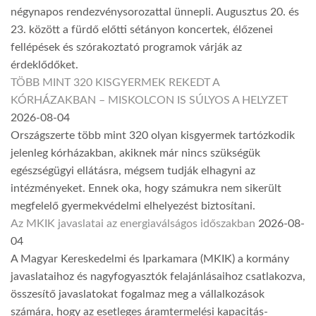
négynapos rendezvénysorozattal ünnepli. Augusztus 20. és
23. között a fürdő előtti sétányon koncertek, élőzenei
fellépések és szórakoztató programok várják az
érdeklődőket.
TÖBB MINT 320 KISGYERMEK REKEDT A
KÓRHÁZAKBAN – MISKOLCON IS SÚLYOS A HELYZET
2026-08-04
Országszerte több mint 320 olyan kisgyermek tartózkodik
jelenleg kórházakban, akiknek már nincs szükségük
egészségügyi ellátásra, mégsem tudják elhagyni az
intézményeket. Ennek oka, hogy számukra nem sikerült
megfelelő gyermekvédelmi elhelyezést biztosítani.
Az MKIK javaslatai az energiaválságos időszakban
2026-08-
04
A Magyar Kereskedelmi és Iparkamara (MKIK) a kormány
javaslataihoz és nagyfogyasztók felajánlásaihoz csatlakozva,
összesítő javaslatokat fogalmaz meg a vállalkozások
számára, hogy az esetleges áramtermelési kapacitás-