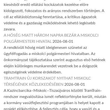
kiesésből eredő ellátási kockázatok kezelése előre
kidolgozott, fokozatos és arányos rendszerben történjen. A
cél az ellátásbiztonság fenntartása, a kritikus ágazatok
védelme és a gazdaság működésének lehető legkisebb
zavara.
A HŐSÉG MIATT HÁROM NAPRA BEZÁR A MISKOLCI
POLGÁRMESTERI HIVATAL
2026-08-01
A rendkívüli hőség miatt ideiglenesen szünetel az
ügyfélfogadás a miskolci polgármesteri hivatalban. Az
önkormányzat tájékoztatása szerint augusztus első hetének
elején különleges munkarendet vezetnek be a dolgozók
egészségének védelme érdekében.
TRAMTRAIN ÚJ KORSZAKOT NYITHAT MISKOLC
TÉRSÉGÉNEK KÖZLEKEDÉSÉBEN
2026-08-01
A Kazincbarcika–Miskolc–Tiszaújváros közötti TramTrain-
rendszer megvalósítása ismét reflektorfénybe került, miután
a kormány vasútfejlesztési programjában is helyet kapott a
projekt előkészítése. A fejlesztés célja, hogy a vasúti és a