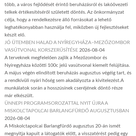
több, a város fejlődését érintő beruházásról és lakóövezeti
telkek értékesítéséről született döntés. Az önkormányzat
célja, hogy a rendelkezésre álló forrásokat a lehető
leghatékonyabban használja fel, miközben új fejlesztéseket
készít elő.
JÓ ÜTEMBEN HALAD A NYÍREGYHÁZA–MEZŐZOMBOR
VASÚTVONAL KORSZERŰSÍTÉSE
2026-08-04
A terveknek megfelelően zajlik a Mezőzombor és
Nyíregyháza közötti 100c jelű vasútvonal kiemelt felújítása.
A május végén elindított beruházás augusztus végéig tart, és
a rendkívüli nyári hőség sem akadályozta a kivitelezést.A
munkálatok során a hosszúsínek cseréjének döntő része
már elkészült.
ÜNNEPI PROGRAMSOROZATTAL NYIT ÚJRA A
MISKOLCTAPOLCAI BARLANGFÜRDŐ AUGUSZTUSBAN
2026-08-04
A Miskolctapolcai Barlangfürdő augusztus 20-án ismét
megnyitja kapuit a látogatók előtt, a visszatérést pedig egy