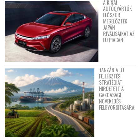
A KÍNAI
AUTÓGYÁRTÓK
ELŐSZÖR
MEGELŐZTÉK
JAPÁN
RIVÁLISAIKAT AZ
EU PIACÁN
TANZÁNIA ÚJ
FEJLESZTÉSI
STRATÉGIÁT
HIRDETETT A
GAZDASÁGI
NÖVEKEDÉS
FELGYORSÍTÁSÁRA