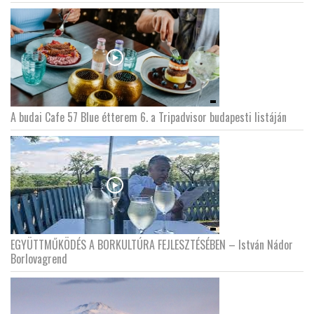
A budai Cafe 57 Blue étterem 6. a Tripadvisor budapesti listáján
EGYÜTTMŰKÖDÉS A BORKULTÚRA FEJLESZTÉSÉBEN – István Nádor
Borlovagrend