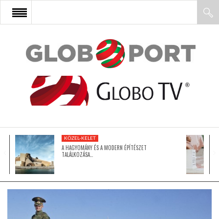
FŐOLDAL
AFRIKA
EURÓPA
KÖZEL-KELET
ÁZSIA
A HAGYOMÁNY ÉS A MODERN ÉPÍTÉSZET
TALÁLKOZÁSA…
ÉSZAK-AMERIKA
LATIN-AMERIKA