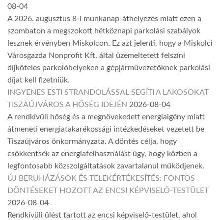
08-04
A 2026. augusztus 8-i munkanap-áthelyezés miatt ezen a
szombaton a megszokott hétköznapi parkolási szabályok
lesznek érvényben Miskolcon. Ez azt jelenti, hogy a Miskolci
Városgazda Nonprofit Kft. által üzemeltetett felszíni
díjköteles parkolóhelyeken a gépjárművezetőknek parkolási
díjat kell fizetniük.
INGYENES ESTI STRANDOLÁSSAL SEGÍTI A LAKOSOKAT
TISZAÚJVÁROS A HŐSÉG IDEJÉN
2026-08-04
A rendkívüli hőség és a megnövekedett energiaigény miatt
átmeneti energiatakarékossági intézkedéseket vezetett be
Tiszaújváros önkormányzata. A döntés célja, hogy
csökkentsék az energiafelhasználást úgy, hogy közben a
legfontosabb közszolgáltatások zavartalanul működjenek.
ÚJ BERUHÁZÁSOK ÉS TELEKÉRTÉKESÍTÉS: FONTOS
DÖNTÉSEKET HOZOTT AZ ENCSI KÉPVISELŐ-TESTÜLET
2026-08-04
Rendkívüli ülést tartott az encsi képviselő-testület, ahol