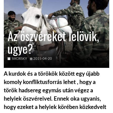
TROPICALMAGAZIN
GLOBOTV
Az öszvéreket lelövik,
ugye?
AFRIKA TUDÁSTÁR
A NAP SZÉPE
SIKORSKY
2015-04-20
A kurdok és a törökök között egy újabb
LINKTR.EE
komoly konfliktusforrás lehet , hogy a
török hadsereg egymás után végez a
GLOBOZSARU
helyiek öszvéreivel. Ennek oka ugyanis,
hogy ezeket a helyiek körében közkedvelt
DOBRAVERO.HU