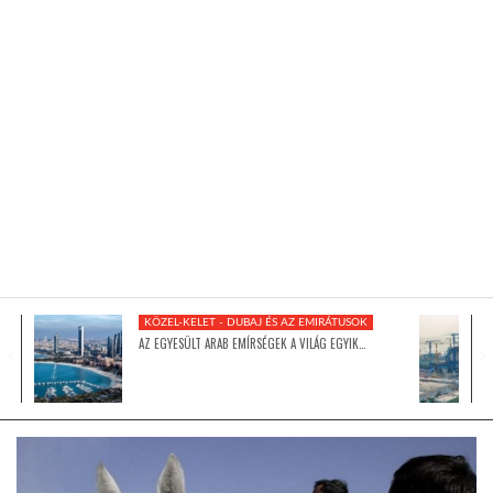
KÖZEL-KELET
AUSZTRÁLIA
A VILÁG ITTHON
MÉDIA
KÖZEL-KELET - DUBAJ ÉS AZ EMIRÁTUSOK
AZ EGYESÜLT ARAB EMÍRSÉGEK A VILÁG EGYIK…
GLOBOTV BP
HÍR3D