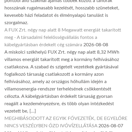
pontból álló szakmai ajánlás többek között a tanórák
hosszának rugalmasabb kezelését, hosszabb szüneteket,
kevesebb házi feladatot és élményalapú tanulást is
szorgalmaz.
A FUX Zrt. négy nap alatt 8 Megawatt energiát takarított
meg - A társadalmi felelősségvállalás fontos a
kábelgyártásban érdekelt cég számára
2026-08-08
A miskolci székhelyű FUX Zrt. négy nap alatt 8,32 MWh
villamos energiát takarított meg a kormány felhívásához
csatlakozva. A szabad és szigetelt vezetékek gyártásával
foglalkozó társaság csatlakozott a kormány azon
felhívásához, amely az országos hőhullám idején a
villamosenergia-rendszer terhelésének csökkentését
célozta. A kábelgyártásban érdekelt társaság gyorsan
reagált a kezdeményezésre, és több olyan intézkedést
vezetett be, […]
MEGHIBÁSODOTT AZ EGYIK FŐVEZETÉK, DE EGYELŐRE
NINCS VESZÉLYBEN ÓZD IVÓVÍZELLÁTÁSA
2026-08-07