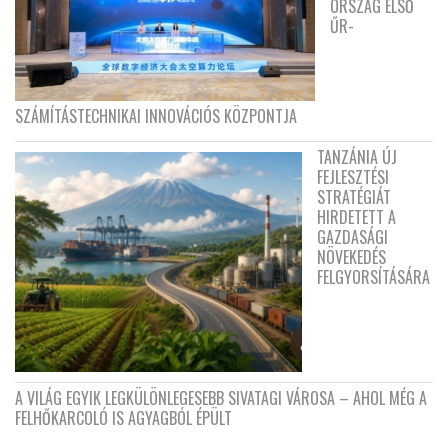
ORSZÁG ELSŐ
ŰR-
SZÁMÍTÁSTECHNIKAI INNOVÁCIÓS KÖZPONTJA
TANZÁNIA ÚJ
FEJLESZTÉSI
STRATÉGIÁT
HIRDETETT A
GAZDASÁGI
NÖVEKEDÉS
FELGYORSÍTÁSÁRA
A VILÁG EGYIK LEGKÜLÖNLEGESEBB SIVATAGI VÁROSA – AHOL MÉG A
FELHŐKARCOLÓ IS AGYAGBÓL ÉPÜLT