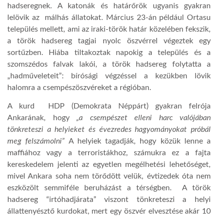
hadseregnek. A katonák és határőrök ugyanis gyakran
lelövik az málhás állatokat. Március 23-án például Ortasu
település mellett, ami az iraki-török határ közelében fekszik,
a török hadsereg tagjai nyolc öszvérrel végeztek egy
sortűzben. Hiába tiltakoztak napokig a település és a
szomszédos falvak lakói, a török hadsereg folytatta a
„hadműveleteit”: bírósági végzéssel a kezükben lövik
halomra a csempészöszvéreket a régióban.
A kurd HDP (
Demokrata Néppárt
) gyakran felrója
Ankarának, hogy
„a csempészet elleni harc valójában
tönkreteszi a helyieket és évezredes hagyományokat próbál
meg felszámolni”
A helyiek tagadják, hogy közük lenne a
maffiához vagy a terroristákhoz, számukra ez a fajta
kereskedelem jelenti az egyetlen megélhetési lehetőséget,
mivel Ankara soha nem törődött velük, évtizedek óta nem
eszközölt semmiféle beruházást a térségben. A török
hadsereg “irtóhadjárata” viszont tönkreteszi a helyi
állattenyésztő kurdokat, mert egy öszvér elvesztése akár 10