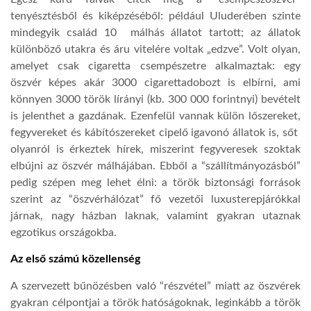
tenyésztésből és kiképzéséből: például Uluderében szinte
mindegyik család 10 málhás állatot tartott; az állatok
különböző utakra és áru vitelére voltak „edzve”. Volt olyan,
amelyet csak cigaretta csempészetre alkalmaztak: egy
öszvér képes akár 3000 cigarettadobozt is elbírni, ami
könnyen 3000 török lírányi (kb. 300 000 forintnyi) bevételt
is jelenthet a gazdának. Ezenfelül vannak külön lőszereket,
fegyvereket és kábítószereket cipelő igavonó állatok is, sőt
olyanról is érkeztek hírek, miszerint fegyveresek szoktak
elbújni az öszvér málhájában. Ebből a “szállítmányozásból”
pedig szépen meg lehet élni: a török biztonsági források
szerint az “öszvérhálózat” fő vezetői luxusterepjárókkal
járnak, nagy házban laknak, valamint gyakran utaznak
egzotikus országokba.
Az első számú közellenség
A szervezett bűnözésben való “részvétel” miatt az öszvérek
gyakran célpontjai a török hatóságoknak, leginkább a török