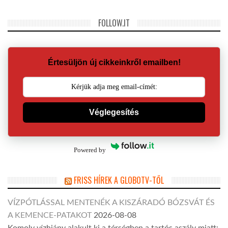
FOLLOW.IT
Értesüljön új cikkeinkről emailben!
Véglegesítés
Powered by
FRISS HÍREK A GLOBOTV-TŐL
VÍZPÓTLÁSSAL MENTENÉK A KISZÁRADÓ BÓZSVÁT ÉS
A KEMENCE-PATAKOT
2026-08-08
Komoly vízhiány alakult ki a térségben a tartós aszály miatt: