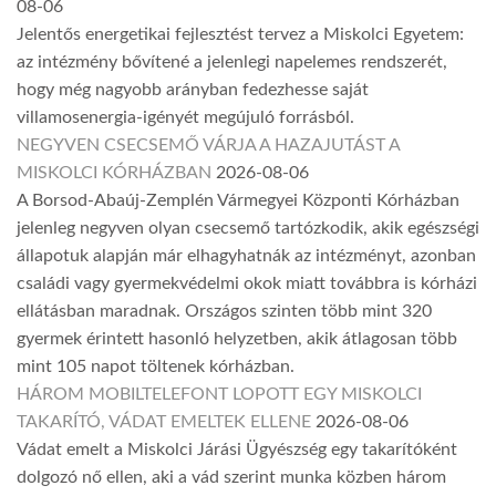
08-06
Jelentős energetikai fejlesztést tervez a Miskolci Egyetem:
az intézmény bővítené a jelenlegi napelemes rendszerét,
hogy még nagyobb arányban fedezhesse saját
villamosenergia-igényét megújuló forrásból.
NEGYVEN CSECSEMŐ VÁRJA A HAZAJUTÁST A
MISKOLCI KÓRHÁZBAN
2026-08-06
A Borsod-Abaúj-Zemplén Vármegyei Központi Kórházban
jelenleg negyven olyan csecsemő tartózkodik, akik egészségi
állapotuk alapján már elhagyhatnák az intézményt, azonban
családi vagy gyermekvédelmi okok miatt továbbra is kórházi
ellátásban maradnak. Országos szinten több mint 320
gyermek érintett hasonló helyzetben, akik átlagosan több
mint 105 napot töltenek kórházban.
HÁROM MOBILTELEFONT LOPOTT EGY MISKOLCI
TAKARÍTÓ, VÁDAT EMELTEK ELLENE
2026-08-06
Vádat emelt a Miskolci Járási Ügyészség egy takarítóként
dolgozó nő ellen, aki a vád szerint munka közben három