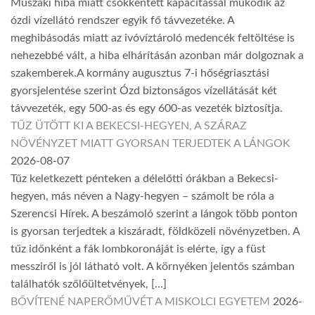
Műszaki hiba miatt csökkentett kapacitással működik az
ózdi vízellátó rendszer egyik fő távvezetéke. A
meghibásodás miatt az ivóvíztároló medencék feltöltése is
nehezebbé vált, a hiba elhárításán azonban már dolgoznak a
szakemberek.A kormány augusztus 7-i hőségriasztási
gyorsjelentése szerint Ózd biztonságos vízellátását két
távvezeték, egy 500-as és egy 600-as vezeték biztosítja.
TŰZ ÜTÖTT KI A BEKECSI-HEGYEN, A SZÁRAZ
NÖVÉNYZET MIATT GYORSAN TERJEDTEK A LÁNGOK
2026-08-07
Tűz keletkezett pénteken a délelőtti órákban a Bekecsi-
hegyen, más néven a Nagy-hegyen – számolt be róla a
Szerencsi Hírek. A beszámoló szerint a lángok több ponton
is gyorsan terjedtek a kiszáradt, földközeli növényzetben. A
tűz időnként a fák lombkoronáját is elérte, így a füst
messziről is jól látható volt. A környéken jelentős számban
találhatók szőlőültetvények, […]
BŐVÍTENÉ NAPERŐMŰVÉT A MISKOLCI EGYETEM
2026-