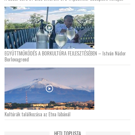
EGYÜTTMŰKÖDÉS A BORKULTÚRA FEJLESZTÉSÉBEN – István Nádor
Borlovagrend
Kultúrák találkozása az Etna lábánál
HETI TOPLISTA