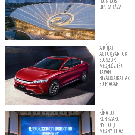
IKONIKUS
OPERAHÁZA
A KÍNAI
AUTÓGYÁRTÓK
ELŐSZÖR
MEGELŐZTÉK
JAPÁN
RIVÁLISAIKAT AZ
EU PIACÁN
KÍNA ÚJ
KORSZAKOT
NYITOTT:
MEGNYÍLT AZ