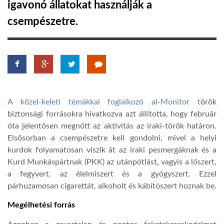
igavonó állatokat használják a
csempészetre.
LATIMO.HU
GLOBOBOOK
A közel-keleti témákkal foglalkozó al-Monitor t
örök
biztonsági forrásokra hivatkozva azt állította, hogy február
óta jelentősen megnőtt az aktivitás az iraki-török határon.
Elsősorban a csempészetre kell gondolni, mivel a helyi
kurdok folyamatosan viszik át az iraki pesmergáknak és a
Kurd Munkáspártnak (PKK) az utánpótlást, vagyis a lőszert,
a fegyvert, az élelmiszert és a gyógyszert. Ezzel
párhuzamosan cigarettát, alkoholt és kábítószert hoznak be.
Megélhetési forrás