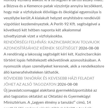
a Bózsva és a Kemence-patak vízszintje annyira lecsökkent,
hogy már a vízfolyások élővilága és ökológiai egyensúlya is
veszélybe került.A kialakult helyzet enyhítésére rendkívüli
vízpótlást kezdeményeztek. A Perlit-92 Kft. segítségével a
következő két hétben naponta két alkalommal
szivattyúznak vizet a vízfolyásokba.
RENDŐRSÉGI FELHÍVÁS: KAZINCBARCIKAI TOLVAJOK
AZONOSÍTÁSÁHOZ KÉRNEK SEGÍTSÉGET
2026-08-08
A rendőrség a lakosság segítségét kéri két, Kazincbarcikán
történt lopás feltételezett elkövetőinek azonosításában. A
nyomozók olyan személyeket keresnek, akik a rendelkezésre
álló kamerafelvételeken láthatók.
RÖVIDEBB TANÓRÁK ÉS KEVESEBB HÁZI FELADAT
JÖHET AZ ALSÓ TAGOZATON
2026-08-08
Új javaslatcsomaggal alakítaná gyermekközpontúbbá az
alsó tagozatos oktatást az Oktatási és Gyermekügyi
Minisztérium. A „Legyen élmény a tanulás!” című, 14