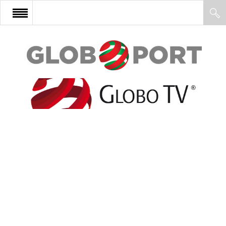
FŐOLDAL
AFRIKA
EURÓPA
ÁZSIA
ÉSZAK-AMERIKA
LATIN-AMERIKA