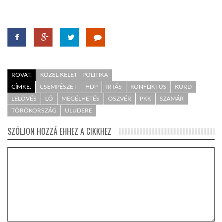
ROVAT:
KÖZEL-KELET - POLITIKA
CÍMKE:
CSEMPÉSZET
HDP
IRTÁS
KONFLIKTUS
KURD
LELÖVÉS
LÓ
MEGÉLHETÉS
ÖSZVÉR
PKK
SZAMÁR
TÖRÖKORSZÁG
ULUDERE
SZÓLJON HOZZÁ EHHEZ A CIKKHEZ