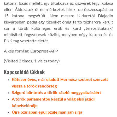
katonai bázis mellett, így tiltakozva az öszvérek legyilkolása
ellen. Áldozatokról nem érkeztek hírek, de összecsapásban
15 katona megsérült. Nem messze Ulduretól Diajadin
kisvárosban pedig egy tizenkét óráig tartó tűzharcra került
sor a török különleges erők és kurd „terroristáknak”
minősített fegyveresek között, melyben négy katona és öt
PKK tag vesztette életét.
A kép forrása: Europress/AFP
(Visited 2 times, 1 visits today)
Kapcsolódó Cikkek
Kétezer éves, már eladott Hermész-szobrot szerzett
vissza a török rendőrség
Szigorú büntetés a török zászló meggyalázásáért
A török parlamentbe készül a világ első jazidi
képviselőnője
Újra Szíriában épül Szulejmán sah sírja