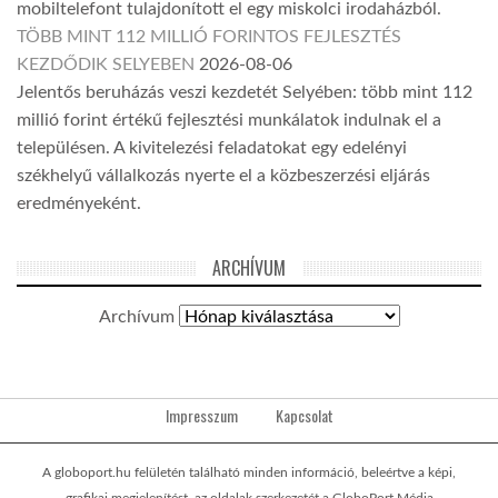
mobiltelefont tulajdonított el egy miskolci irodaházból.
TÖBB MINT 112 MILLIÓ FORINTOS FEJLESZTÉS
KEZDŐDIK SELYEBEN
2026-08-06
Jelentős beruházás veszi kezdetét Selyében: több mint 112
millió forint értékű fejlesztési munkálatok indulnak el a
településen. A kivitelezési feladatokat egy edelényi
székhelyű vállalkozás nyerte el a közbeszerzési eljárás
eredményeként.
ARCHÍVUM
Archívum
Impresszum
Kapcsolat
A globoport.hu felületén található minden információ, beleértve a képi,
grafikai megjelenítést, az oldalak szerkezetét a GloboPort Média