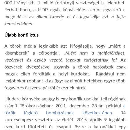
000 lírányi (kb. 1 millió forintnyi) veszteséget is jelenthet.
Ferhat Encu, a HDP egyik képviselője szerint egyszerű a
megoldást:
az állam ismerje el és legalizálja ezt a fajta
kereskedelmet.
Újabb konfliktus
A török média leginkább azt kifogásolja, hogy „miért a
kisemberek” a célpontjai. „
Miért nem a maffiafőnöket,
vezéreket és egyéb vezető tagokat tartóztatnak le?
Az
öszvérek kivégzésével ugyanis a török hatóságok csak
maguk ellen fordítják a helyi kurdokat. Ráadásul nem
legjobbkor robbant ki az ügy: az elmúlt hetekben egyre több
fegyveres összecsapásról érkeznek hírek.
Uludere környéke amúgy is egy konfliktusokkal teli régiónak
számít Törökországban: 2011. december 28-án például
a
török légierő bombázásnak következtében
34
kurdcsempész vesztette az életét. 2015. április 9 legalább
ezer kurd tüntetett és csapott össze a katonákkal egy