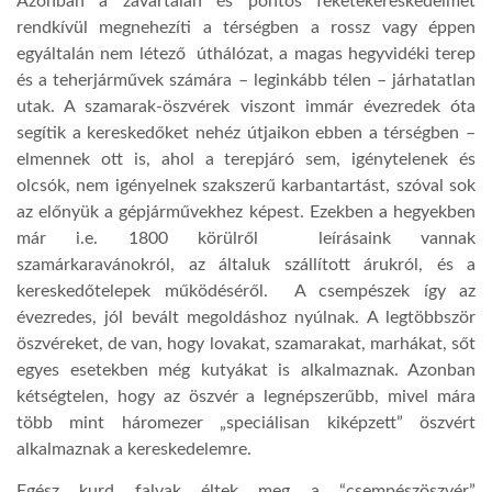
Azonban a zavartalan és pontos feketekereskedelmet
rendkívül megnehezíti a térségben a rossz vagy éppen
egyáltalán nem létező úthálózat, a magas hegyvidéki terep
és a teherjárművek számára – leginkább télen – járhatatlan
utak. A szamarak-öszvérek viszont immár évezredek óta
segítik a kereskedőket nehéz útjaikon ebben a térségben –
elmennek ott is, ahol a terepjáró sem, igénytelenek és
olcsók, nem igényelnek szakszerű karbantartást, szóval sok
az előnyük a gépjárművekhez képest. Ezekben a hegyekben
már i.e. 1800 körülről leírásaink vannak
szamárkaravánokról, az általuk szállított árukról, és a
kereskedőtelepek működéséről. A csempészek így az
évezredes, jól bevált megoldáshoz nyúlnak. A legtöbbször
öszvéreket, de van, hogy lovakat, szamarakat, marhákat, sőt
egyes esetekben még kutyákat is alkalmaznak. Azonban
kétségtelen, hogy az öszvér a legnépszerűbb, mivel mára
több mint háromezer „speciálisan kiképzett” öszvért
alkalmaznak a kereskedelemre.
Egész kurd falvak éltek meg a “csempészöszvér”