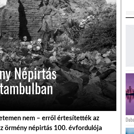
ny Népirtás
ztambulban
yetemen nem – erről értesítették az
Duba
az örmény népirtás 100. évfordulója