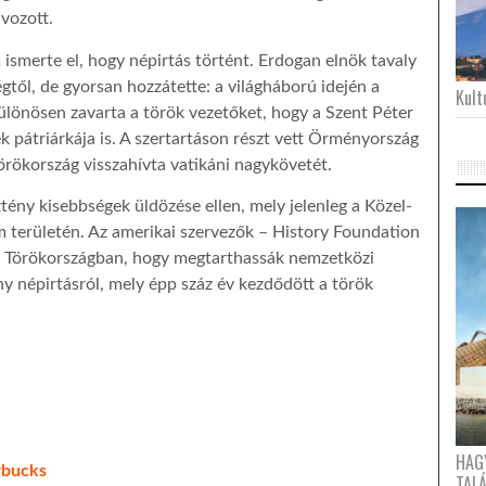
vozott.
smerte el, hogy népirtás történt. Erdogan elnök tavaly
től, de gyorsan hozzátette: a világháború idején a
Kultu
ülönösen zavarta a török vezetőket, hogy a Szent Péter
k pátriárkája is. A szertartáson részt vett Örményország
Törökország visszahívta vatikáni nagykövetét.
tény kisebbségek üldözése ellen, mely jelenleg a Közel-
am területén. Az amerikai szervezők – History Foundation
k Törökországban, hogy megtarthassák nemzetközi
 népirtásról, mely épp száz év kezdődött a török
HAG
rbucks
TAL