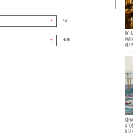
*
NÉV
80 
VAR
*
EMAIL
VÍZ
KÍNA
ATO
REA