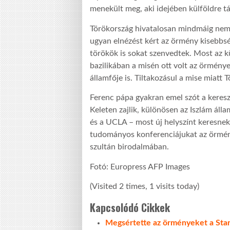
menekült meg, aki idejében külföldre tá
Törökország hivatalosan mindmáig nem i
ugyan elnézést kért az örmény kisebbség
törökök is sokat szenvedtek. Most az k
bazilikában a misén ott volt az örménye
államfője is. Tiltakozásul a mise miatt 
Ferenc pápa gyakran emel szót a keresz
Keleten zajlik, különösen az Iszlám áll
és a UCLA – most új helyszínt keresne
tudományos konferenciájukat az örmény
szultán birodalmában.
Fotó: Europress AFP Images
(Visited 2 times, 1 visits today)
Kapcsolódó Cikkek
Megsértette az örményeket a Sta