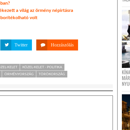
nban?
lékezett a világ az örmény népirtásra
 borítékolható volt
Twitter
Hozzászólás
ZEL-KELET
KÖZEL-KELET - POLITIKA
KÍN
ÖRMÉNYORSZÁG
TÖRÖKORSZÁG
MÁR
NYU