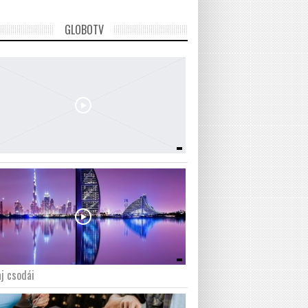
GLOBOTV
j csodái