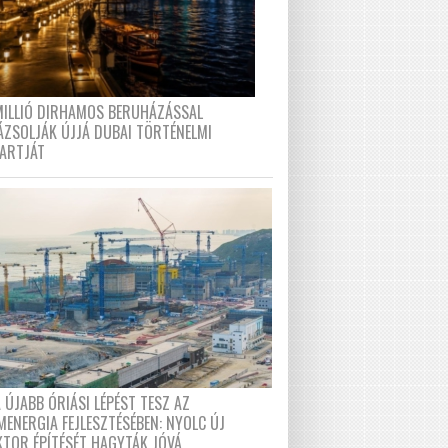
MILLIÓ DIRHAMOS BERUHÁZÁSSAL
ÁZSOLJÁK ÚJJÁ DUBAI TÖRTÉNELMI
PARTJÁT
 ÚJABB ÓRIÁSI LÉPÉST TESZ AZ
MENERGIA FEJLESZTÉSÉBEN: NYOLC ÚJ
KTOR ÉPÍTÉSÉT HAGYTÁK JÓVÁ