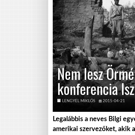
Nem lesz Örmé
konferencia Is
LENGYEL MIKLÓS
2015-04-21
Legalábbis a neves Bilgi eg
amerikai szervezőket, akik 