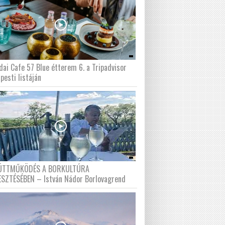
dai Cafe 57 Blue étterem 6. a Tripadvisor
pesti listáján
ÜTTMŰKÖDÉS A BORKULTÚRA
ESZTÉSÉBEN – István Nádor Borlovagrend