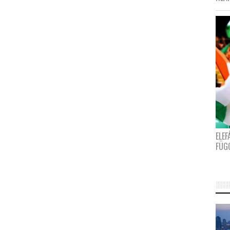
ELE
FÜG