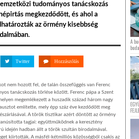
 nemzetközi tudományos tanácskozás
 népirtás megkezdődött, és ahol a
lhatározták az örmény kisebbség
rodalmában.
A bu
buda
Twitter
Hozzászólás
ot nem hozott fel, de talán összefüggés van Ferenc
os tanácskozás törlése között. Ferenc pápa a Szent
, melyen megemlékezett a huszadik század három nagy
EGY
ausztot említette, mely épp száz éve kezdődött meg
FEJL
szárlásával. A török tisztikar azért döntött az örmény
gyanúsította tagjai: együttműködnek a keresztény
ú idején hadban állt a török szultán birodalmával.
et kiirtották. A másfél-kétmilliós közösségből csakis az