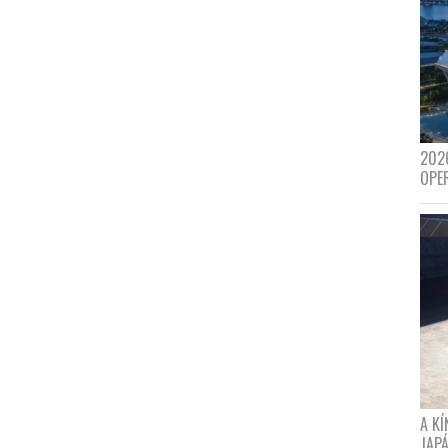
202
OPE
A K
JAPÁ