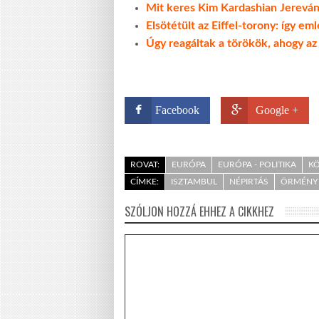
Mit keres Kim Kardashian Jerevá
Elsötétült az Eiffel-torony: így em
Úgy reagáltak a törökök, ahogy az
Facebook
Google +
ROVAT:
EURÓPA
EURÓPA - POLITIKA
KÖ
CÍMKE:
ISZTAMBUL
NÉPIRTÁS
ÖRMÉNY
SZÓLJON HOZZÁ EHHEZ A CIKKHEZ