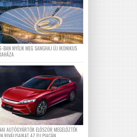
6-BAN NYÍLIK MEG SANGHAJ ÚJ IKONIKUS
RAHÁZA
ÍNAI AUTÓGYÁRTÓK ELŐSZÖR MEGELŐZTÉK
N RIVÁLISAIKAT AZ EU PIACÁN