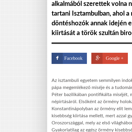
alkalmából szerettek volna
tartani Isztambulban, ahol a
döntéshozók annak idején e
kiirtását a török szultán bi
Facebook
Google +
Az isztambuli egyetem semmilyen indok
pápa megemlékező miséje és a tudomány
Péter bazilikában pontifikálta miséjét
népirtásáról. Elsőként az örmény holok
Konstantinápolyban az örmény elit lemé
kisebbség kiirtása mellett, mert azzal 
Oroszországgal, mely az első világhábor
Gyakorlatilag az egész örmény kisebbség