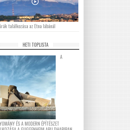
́rák találkozása az Etna lábánál
HETI TOPLISTA
A
YOMÁNY ÉS A MODERN ÉPÍTÉSZET
ÁLKOZÁSA A GUGGENHEIM ABU DHABIBAN