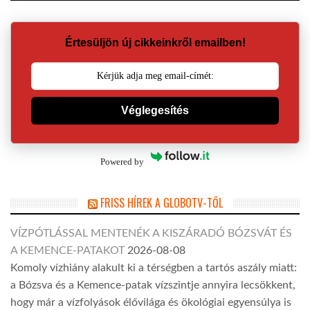
Értesüljön új cikkeinkről emailben!
Véglegesítés
Powered by
FRISS HÍREK A GLOBOTV-TŐL
VÍZPÓTLÁSSAL MENTENÉK A KISZÁRADÓ BÓZSVÁT ÉS
A KEMENCE-PATAKOT
2026-08-08
Komoly vízhiány alakult ki a térségben a tartós aszály miatt:
a Bózsva és a Kemence-patak vízszintje annyira lecsökkent,
hogy már a vízfolyások élővilága és ökológiai egyensúlya is