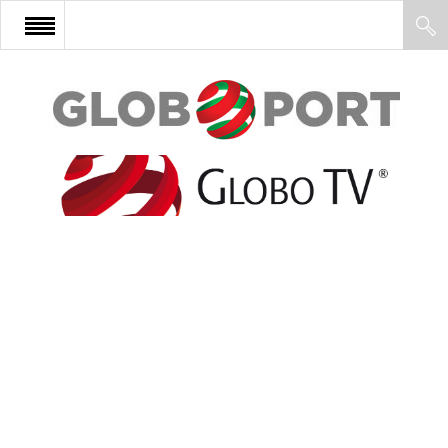
FŐOLDAL
AFRIKA
EURÓPA
ÁZSIA
ÉSZAK-AMERIKA
LATIN-AMERIKA