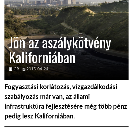
TROPICALMAGAZIN
GLOBOTV
Jön az aszálykötvény
Kaliforniában
AFRIKA TUDÁSTÁR
A NAP SZÉPE
GR
2015-04-24
Fogyasztási korlátozás, vízgazdálkodási
LINKTR.EE
szabályozás már van, az állami
infrastruktúra fejlesztésére még több pénz
GLOBOZSARU
pedig lesz Kaliforniában.
DOBRAVERO.HU