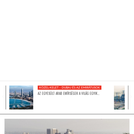
KÖZEL-KELET
AUSZTRÁLIA
A VILÁG ITTHON
MÉDIA
KÖZEL-KELET - DUBAJ ÉS AZ EMIRÁTUSOK
AZ EGYESÜLT ARAB EMÍRSÉGEK A VILÁG EGYIK…
GLOBOTV BP
HÍR3D