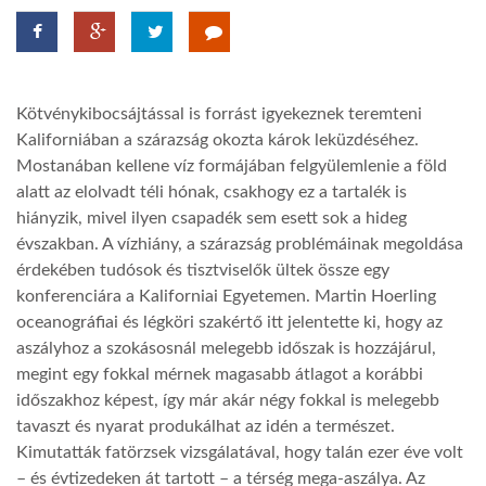
LATIMO.HU
Kötvénykibocsájtással is forrást igyekeznek teremteni
GLOBOBOOK
Kaliforniában a szárazság okozta károk leküzdéséhez.
Mostanában kellene víz formájában felgyülemlenie a föld
alatt az elolvadt téli hónak, csakhogy ez a tartalék is
hiányzik, mivel ilyen csapadék sem esett sok a hideg
évszakban. A vízhiány, a szárazság problémáinak megoldása
érdekében tudósok és tisztviselők ültek össze egy
konferenciára a Kaliforniai Egyetemen. Martin Hoerling
oceanográfiai és légköri szakértő itt jelentette ki, hogy az
aszályhoz a szokásosnál melegebb időszak is hozzájárul,
megint egy fokkal mérnek magasabb átlagot a korábbi
időszakhoz képest, így már akár négy fokkal is melegebb
tavaszt és nyarat produkálhat az idén a természet.
Kimutatták fatörzsek vizsgálatával, hogy talán ezer éve volt
– és évtizedeken át tartott – a térség mega-aszálya. Az