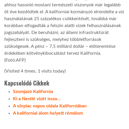
ahhoz hasonló mostani természeti viszonyok már legalább
öt éve kezdődtek el. A kaliforniai kormányzó elrendelte a víz
használatának 25 százalékos csökkentését, továbbá már
korábban elfogadták a felszín alatti vizek felhasználásának
jogszabályát. De beruházni, az állami infrastruktúrát
fejleszteni is szükséges, melyhez többletforrások
szükségesek. A pénz – 7,5 milliárd dollár – előteremtése
érdekében kötvénykibocsátást tervez Kalifornia.
(Fotó:AFP)
(Visited 4 times, 1 visits today)
Kapcsolódó Cikkek
Szomjazó Kalifornia
Ki a Nestlé vizét issza…
A sörpiac napos oldala Kaliforniában
A kaliforniai álom helyett rémálom