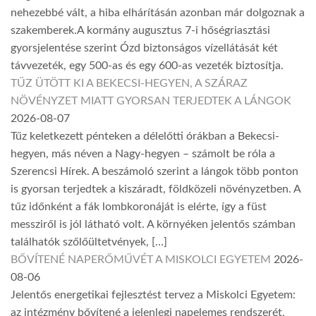
nehezebbé vált, a hiba elhárításán azonban már dolgoznak a
szakemberek.A kormány augusztus 7-i hőségriasztási
gyorsjelentése szerint Ózd biztonságos vízellátását két
távvezeték, egy 500-as és egy 600-as vezeték biztosítja.
TŰZ ÜTÖTT KI A BEKECSI-HEGYEN, A SZÁRAZ
NÖVÉNYZET MIATT GYORSAN TERJEDTEK A LÁNGOK
2026-08-07
Tűz keletkezett pénteken a délelőtti órákban a Bekecsi-
hegyen, más néven a Nagy-hegyen – számolt be róla a
Szerencsi Hírek. A beszámoló szerint a lángok több ponton
is gyorsan terjedtek a kiszáradt, földközeli növényzetben. A
tűz időnként a fák lombkoronáját is elérte, így a füst
messziről is jól látható volt. A környéken jelentős számban
találhatók szőlőültetvények, […]
BŐVÍTENÉ NAPERŐMŰVÉT A MISKOLCI EGYETEM
2026-
08-06
Jelentős energetikai fejlesztést tervez a Miskolci Egyetem:
az intézmény bővítené a jelenlegi napelemes rendszerét,