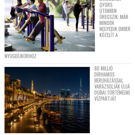
GYORS
ÜTEMBEN
ÖREGSZIK: MÁR
MINDEN
NEGYEDIK EMBER
KÖZELÍT A
NYUGDÍJKORHOZ
80 MILLIÓ
DIRHAMOS
BERUHÁZÁSSAL
VARÁZSOLJÁK ÚJJÁ
DUBAI TÖRTÉNELMI
VÍZPARTJÁT