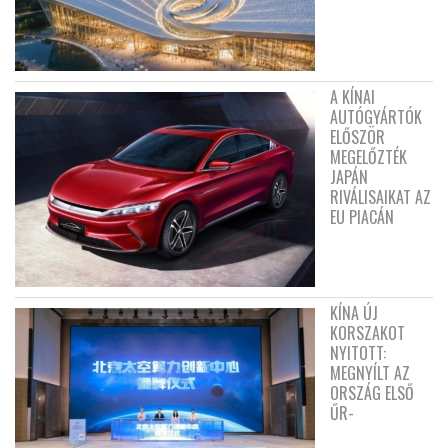
A KÍNAI
AUTÓGYÁRTÓK
ELŐSZÖR
MEGELŐZTÉK
JAPÁN
RIVÁLISAIKAT AZ
EU PIACÁN
KÍNA ÚJ
KORSZAKOT
NYITOTT:
MEGNYÍLT AZ
ORSZÁG ELSŐ
ŰR-