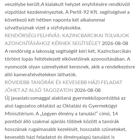
veszélybe került.A kialakult helyzet enyhítésére rendkívüli
vízpótlást kezdeményeztek. A Perlit-92 Kft. segítségével a
következő két hétben naponta két alkalommal
szivattyúznak vizet a vízfolyásokba.
RENDŐRSÉGI FELHÍVÁS: KAZINCBARCIKAI TOLVAJOK
AZONOSÍTÁSÁHOZ KÉRNEK SEGÍTSÉGET
2026-08-08
A rendőrség a lakosság segítségét kéri két, Kazincbarcikán
történt lopás feltételezett elkövetőinek azonosításában. A
nyomozók olyan személyeket keresnek, akik a rendelkezésre
álló kamerafelvételeken láthatók.
RÖVIDEBB TANÓRÁK ÉS KEVESEBB HÁZI FELADAT
JÖHET AZ ALSÓ TAGOZATON
2026-08-08
Új javaslatcsomaggal alakítaná gyermekközpontúbbá az
alsó tagozatos oktatást az Oktatási és Gyermekügyi
Minisztérium. A „Legyen élmény a tanulás!” című, 14
pontból álló szakmai ajánlás többek között a tanórák
hosszának rugalmasabb kezelését, hosszabb szüneteket,
kevesebb házi feladatot és élményalapú tanulást is