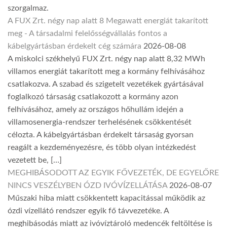
szorgalmaz.
A FUX Zrt. négy nap alatt 8 Megawatt energiát takarított
meg - A társadalmi felelősségvállalás fontos a
kábelgyártásban érdekelt cég számára
2026-08-08
A miskolci székhelyű FUX Zrt. négy nap alatt 8,32 MWh
villamos energiát takarított meg a kormány felhívásához
csatlakozva. A szabad és szigetelt vezetékek gyártásával
foglalkozó társaság csatlakozott a kormány azon
felhívásához, amely az országos hőhullám idején a
villamosenergia-rendszer terhelésének csökkentését
célozta. A kábelgyártásban érdekelt társaság gyorsan
reagált a kezdeményezésre, és több olyan intézkedést
vezetett be, […]
MEGHIBÁSODOTT AZ EGYIK FŐVEZETÉK, DE EGYELŐRE
NINCS VESZÉLYBEN ÓZD IVÓVÍZELLÁTÁSA
2026-08-07
Műszaki hiba miatt csökkentett kapacitással működik az
ózdi vízellátó rendszer egyik fő távvezetéke. A
meghibásodás miatt az ivóvíztároló medencék feltöltése is