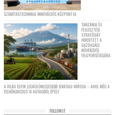
SZÁMÍTÁSTECHNIKAI INNOVÁCIÓS KÖZPONTJA
TANZÁNIA ÚJ
FEJLESZTÉSI
STRATÉGIÁT
HIRDETETT A
GAZDASÁGI
NÖVEKEDÉS
FELGYORSÍTÁSÁRA
A VILÁG EGYIK LEGKÜLÖNLEGESEBB SIVATAGI VÁROSA – AHOL MÉG A
FELHŐKARCOLÓ IS AGYAGBÓL ÉPÜLT
FOLLOW.IT