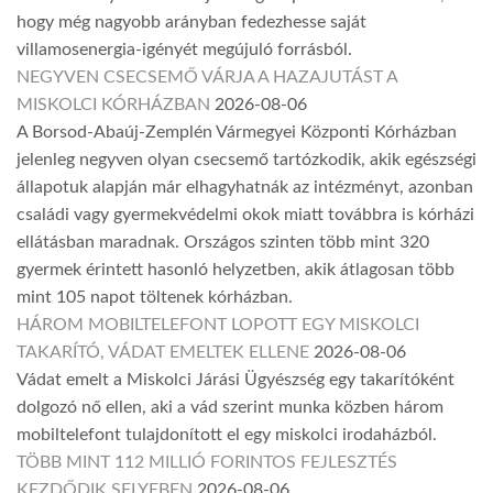
hogy még nagyobb arányban fedezhesse saját
villamosenergia-igényét megújuló forrásból.
NEGYVEN CSECSEMŐ VÁRJA A HAZAJUTÁST A
MISKOLCI KÓRHÁZBAN
2026-08-06
A Borsod-Abaúj-Zemplén Vármegyei Központi Kórházban
jelenleg negyven olyan csecsemő tartózkodik, akik egészségi
állapotuk alapján már elhagyhatnák az intézményt, azonban
családi vagy gyermekvédelmi okok miatt továbbra is kórházi
ellátásban maradnak. Országos szinten több mint 320
gyermek érintett hasonló helyzetben, akik átlagosan több
mint 105 napot töltenek kórházban.
HÁROM MOBILTELEFONT LOPOTT EGY MISKOLCI
TAKARÍTÓ, VÁDAT EMELTEK ELLENE
2026-08-06
Vádat emelt a Miskolci Járási Ügyészség egy takarítóként
dolgozó nő ellen, aki a vád szerint munka közben három
mobiltelefont tulajdonított el egy miskolci irodaházból.
TÖBB MINT 112 MILLIÓ FORINTOS FEJLESZTÉS
KEZDŐDIK SELYEBEN
2026-08-06