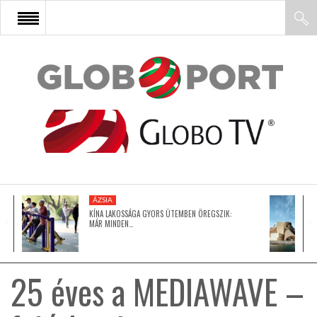
FŐOLDAL
AFRIKA
EURÓPA
ÁZSIA
ÁZSIA
KÍNA LAKOSSÁGA GYORS ÜTEMBEN ÖREGSZIK:
MÁR MINDEN…
ÉSZAK-AMERIKA
25 éves a MEDIAWAVE –
LATIN-AMERIKA