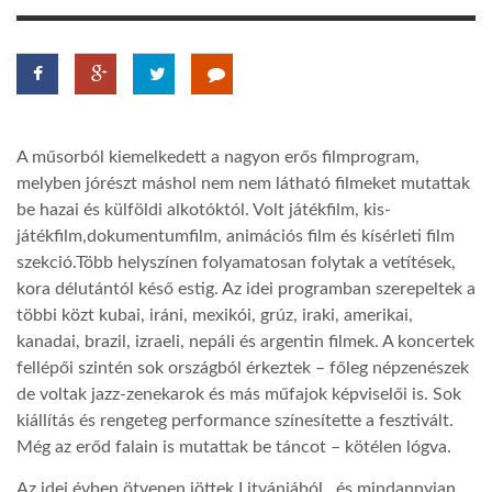
TROPICALMAGAZIN
GLOBOTV
A műsorból kiemelkedett a nagyon erős filmprogram,
melyben jórészt máshol nem nem látható filmeket mutattak
AFRIKA TUDÁSTÁR
be hazai és külföldi alkotóktól. Volt játékfilm, kis-
játékfilm,dokumentumfilm, animációs film és kísérleti film
A NAP SZÉPE
szekció.Több helyszínen folyamatosan folytak a vetítések,
kora délutántól késő estig. Az idei programban szerepeltek a
többi közt kubai, iráni, mexikói, grúz, iraki, amerikai,
LINKTR.EE
kanadai, brazil, izraeli, nepáli és argentin filmek. A koncertek
fellépői szintén sok országból érkeztek – főleg népzenészek
de voltak jazz-zenekarok és más műfajok képviselői is. Sok
GLOBOZSARU
kiállítás és rengeteg performance színesítette a fesztivált.
Még az erőd falain is mutattak be táncot – kötélen lógva.
DOBRAVERO.HU
Az idei évben ötvenen jöttek Litvániából, és mindannyian