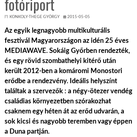
fotóriport
KÖZEL-KELET
KONKOLY-THEGE GYÖRGY
2015-05-05
Az egyik legnagyobb multikulturális
AUSZTRÁLIA
fesztivál Magyarországon az idén 25 éves
MEDIAWAVE. Sokáig Győrben rendezték,
A VILÁG ITTHON
és egy rövid szombathelyi kitérő után
került 2012-ben a komáromi Monostori
MÉDIA
erődbe a rendezvény. Ideális helyszínt
találtak a szervezők : a négy-ötezer vendég
családias környezetben szórakozhat
csaknem egy héten át az erőd udvarán, a
GLOBOTV BP
sok kicsi és nagyobb teremben vagy éppen
HÍR3D
a Duna partján.