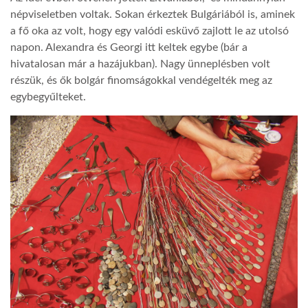
népviseletben voltak. Sokan érkeztek Bulgáriából is, aminek
LATIMO.HU
a fő oka az volt, hogy egy valódi esküvő zajlott le az utolsó
napon. Alexandra és Georgi itt keltek egybe (bár a
hivatalosan már a hazájukban). Nagy ünneplésben volt
GLOBOBOOK
részük, és ők bolgár finomságokkal vendégelték meg az
egybegyűlteket.