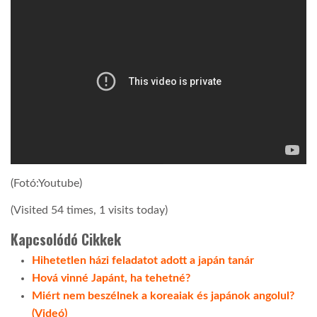
(Fotó:Youtube)
(Visited 54 times, 1 visits today)
Kapcsolódó Cikkek
Hihetetlen házi feladatot adott a japán tanár
Hová vinné Japánt, ha tehetné?
Miért nem beszélnek a koreaiak és japánok angolul?
(Videó)