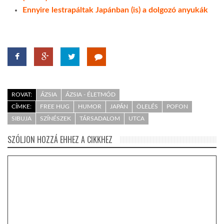
Ennyire lestrapáltak Japánban (is) a dolgozó anyukák
ROVAT:
ÁZSIA
ÁZSIA - ÉLETMÓD
CÍMKE:
FREE HUG
HUMOR
JAPÁN
ÖLELÉS
POFON
SIBUJA
SZÍNÉSZEK
TÁRSADALOM
UTCA
SZÓLJON HOZZÁ EHHEZ A CIKKHEZ