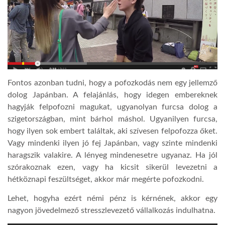
Fontos azonban tudni, hogy a pofozkodás nem egy jellemző
dolog Japánban. A felajánlás, hogy idegen embereknek
hagyják felpofozni magukat, ugyanolyan furcsa dolog a
szigetországban, mint bárhol máshol. Ugyanilyen furcsa,
hogy ilyen sok embert találtak, aki szívesen felpofozza őket.
Vagy mindenki ilyen jó fej Japánban, vagy szinte mindenki
haragszik valakire. A lényeg mindenesetre ugyanaz. Ha jól
szórakoznak ezen, vagy ha kicsit sikerül levezetni a
hétköznapi feszültséget, akkor már megérte pofozkodni.
Lehet, hogyha ezért némi pénz is kérnének, akkor egy
nagyon jövedelmező stresszlevezető vállalkozás indulhatna.