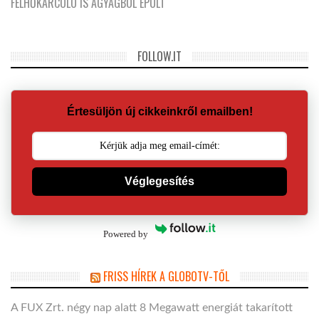
FELHŐKARCOLÓ IS AGYAGBÓL ÉPÜLT
FOLLOW.IT
Értesüljön új cikkeinkről emailben!
Véglegesítés
Powered by
FRISS HÍREK A GLOBOTV-TŐL
A FUX Zrt. négy nap alatt 8 Megawatt energiát takarított