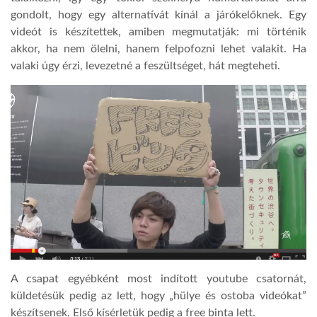
gondolt, hogy egy alternatívát kínál a járókelőknek. Egy
LATIMO.HU
videót is készítettek, amiben megmutatják: mi történik
akkor, ha nem ölelni, hanem felpofozni lehet valakit. Ha
valaki úgy érzi, levezetné a feszültséget, hát megteheti.
GLOBOBOOK
A csapat egyébként most indított youtube csatornát,
küldetésük pedig az lett, hogy „hülye és ostoba videókat”
készítsenek. Első kísérletük pedig a free binta lett.