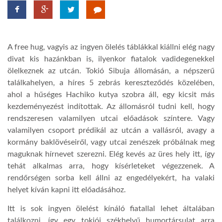
TROPICALMAGAZIN
A free hug, vagyis az ingyen ölelés táblákkal kiállni elég nagy
GLOBOTV
divat kis hazánkban is, ilyenkor fiatalok vadidegenekkel
ölelkeznek az utcán. Tokió Sibuja állomásán, a népszerű
találkahelyen, a híres 5 zebrás kereszteződés közelében,
AFRIKA TUDÁSTÁR
ahol a hűséges Hachiko kutya szobra áll, egy kicsit más
kezdeményezést indítottak. Az állomásról tudni kell, hogy
A NAP SZÉPE
rendszeresen valamilyen utcai előadások színtere. Vagy
valamilyen csoport prédikál az utcán a vallásról, avagy a
kormány baklövéseiről, vagy utcai zenészek próbálnak meg
LINKTR.EE
maguknak hírnevet szerezni. Elég kevés az üres hely itt, így
tehát alkalmas arra, hogy kísérleteket végezzenek. A
rendőrségen sorba kell állni az engedélyekért, ha valaki
GLOBOZSARU
helyet kíván kapni itt előadásához.
Itt is sok ingyen ölelést kínáló fiatallal lehet általában
DOBRAVERO.HU
találkozni, így egy tokiói székhelyű humortársulat arra