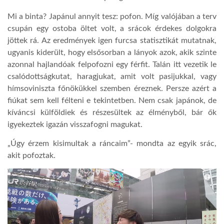
Mi a binta? Japánul annyit tesz: pofon. Míg valójában a terv
csupán egy ostoba öltet volt, a srácok érdekes dolgokra
jöttek rá. Az eredmények igen furcsa statisztikát mutatnak,
ugyanis kiderült, hogy elsősorban a lányok azok, akik szinte
azonnal hajlandóak felpofozni egy férfit. Talán itt vezetik le
csalódottságkutat, haragjukat, amit volt pasijukkal, vagy
hímsoviniszta főnökükkel szemben éreznek.
Persze azért a
fiúkat sem kell félteni e tekintetben. Nem csak japánok, de
kíváncsi külföldiek és részesültek az élményből, bár ők
igyekeztek igazán visszafogni magukat.
„
Úgy érzem kisimultak a ráncaim”- mondta az egyik srác,
akit pofoztak.