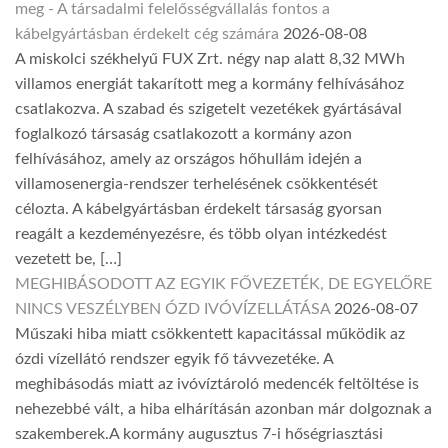
meg - A társadalmi felelősségvállalás fontos a
kábelgyártásban érdekelt cég számára
2026-08-08
A miskolci székhelyű FUX Zrt. négy nap alatt 8,32 MWh
villamos energiát takarított meg a kormány felhívásához
csatlakozva. A szabad és szigetelt vezetékek gyártásával
foglalkozó társaság csatlakozott a kormány azon
felhívásához, amely az országos hőhullám idején a
villamosenergia-rendszer terhelésének csökkentését
célozta. A kábelgyártásban érdekelt társaság gyorsan
reagált a kezdeményezésre, és több olyan intézkedést
vezetett be, […]
MEGHIBÁSODOTT AZ EGYIK FŐVEZETÉK, DE EGYELŐRE
NINCS VESZÉLYBEN ÓZD IVÓVÍZELLÁTÁSA
2026-08-07
Műszaki hiba miatt csökkentett kapacitással működik az
ózdi vízellátó rendszer egyik fő távvezetéke. A
meghibásodás miatt az ivóvíztároló medencék feltöltése is
nehezebbé vált, a hiba elhárításán azonban már dolgoznak a
szakemberek.A kormány augusztus 7-i hőségriasztási