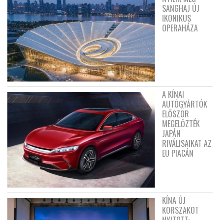
SANGHAJ ÚJ
IKONIKUS
OPERAHÁZA
A KÍNAI
AUTÓGYÁRTÓK
ELŐSZÖR
MEGELŐZTÉK
JAPÁN
RIVÁLISAIKAT AZ
EU PIACÁN
KÍNA ÚJ
KORSZAKOT