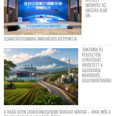
NYITOTT:
MEGNYÍLT AZ
ORSZÁG ELSŐ
ŰR-
SZÁMÍTÁSTECHNIKAI INNOVÁCIÓS KÖZPONTJA
TANZÁNIA ÚJ
FEJLESZTÉSI
STRATÉGIÁT
HIRDETETT A
GAZDASÁGI
NÖVEKEDÉS
FELGYORSÍTÁSÁRA
A VILÁG EGYIK LEGKÜLÖNLEGESEBB SIVATAGI VÁROSA – AHOL MÉG A