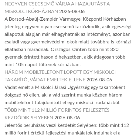
NEGYVEN CSECSEMŐ VÁRJA A HAZAJUTÁST A
MISKOLCI KÓRHÁZBAN
2026-08-06
A Borsod-Abaúj-Zemplén Vármegyei Központi Kórházban
jelenleg negyven olyan csecsemő tartózkodik, akik egészségi
állapotuk alapján már elhagyhatnák az intézményt, azonban
családi vagy gyermekvédelmi okok miatt továbbra is kórházi
ellátásban maradnak. Országos szinten több mint 320
gyermek érintett hasonló helyzetben, akik átlagosan több
mint 105 napot töltenek kórházban.
HÁROM MOBILTELEFONT LOPOTT EGY MISKOLCI
TAKARÍTÓ, VÁDAT EMELTEK ELLENE
2026-08-06
Vádat emelt a Miskolci Járási Ügyészség egy takarítóként
dolgozó nő ellen, aki a vád szerint munka közben három
mobiltelefont tulajdonított el egy miskolci irodaházból.
TÖBB MINT 112 MILLIÓ FORINTOS FEJLESZTÉS
KEZDŐDIK SELYEBEN
2026-08-06
Jelentős beruházás veszi kezdetét Selyében: több mint 112
millió forint értékű fejlesztési munkálatok indulnak el a