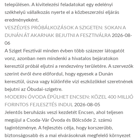
településen. A kivitelezési feladatokat egy edelényi
székhelyű vállalkozás nyerte el a közbeszerzési eljárás
eredményeként.
VESZÉLYES PRÓBÁLKOZÁSOK A SZIGETEN: SOKAN A
DUNÁN ÁT AKARNAK BEJUTNI A FESZTIVÁLRA
2026-08-
06
A Sziget Fesztivál minden évben több százezer látogatót
vonz, azonban nem mindenki a hivatalos bejáratokon
keresztül próbál eljutni a rendezvény területére. A szervezők
szerint évről évre előfordul, hogy egyesek a Dunán
keresztül, úszva vagy különféle vízi eszközökkel szeretnének
bejutni az Óbudai-szigetre.
MODERN ÓVODA ÉPÜLHET ENCSEN: KÖZEL 400 MILLIÓ
FORINTOS FEJLESZTÉS INDUL
2026-08-05
Jelentős beruházás veszi kezdetét Encsen, ahol teljesen
megújul a Csoda-Vár Óvoda és Bölcsőde 2. számú
tagintézménye. A fejlesztés célja, hogy korszerűbb,
biztonságosabb és a mai elvárásoknak megfelelő környezet