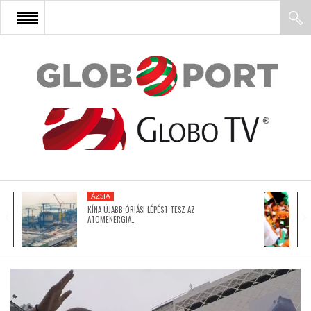
FŐOLDAL
AFRIKA
EURÓPA
ÁZSIA
ÁZSIA
KÍNA ÚJABB ÓRIÁSI LÉPÉST TESZ AZ
ATOMENERGIA…
ÉSZAK-AMERIKA
LATIN-AMERIKA