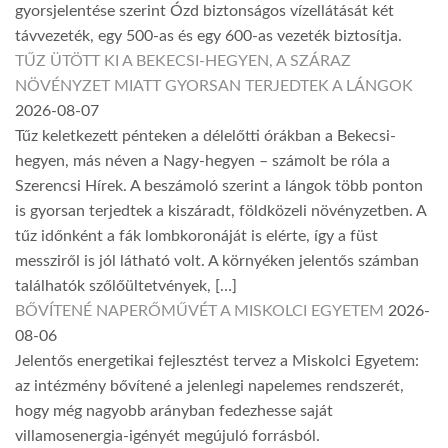
gyorsjelentése szerint Ózd biztonságos vízellátását két
távvezeték, egy 500-as és egy 600-as vezeték biztosítja.
TŰZ ÜTÖTT KI A BEKECSI-HEGYEN, A SZÁRAZ
NÖVÉNYZET MIATT GYORSAN TERJEDTEK A LÁNGOK
2026-08-07
Tűz keletkezett pénteken a délelőtti órákban a Bekecsi-
hegyen, más néven a Nagy-hegyen – számolt be róla a
Szerencsi Hírek. A beszámoló szerint a lángok több ponton
is gyorsan terjedtek a kiszáradt, földközeli növényzetben. A
tűz időnként a fák lombkoronáját is elérte, így a füst
messziről is jól látható volt. A környéken jelentős számban
találhatók szőlőültetvények, […]
BŐVÍTENÉ NAPERŐMŰVÉT A MISKOLCI EGYETEM
2026-
08-06
Jelentős energetikai fejlesztést tervez a Miskolci Egyetem:
az intézmény bővítené a jelenlegi napelemes rendszerét,
hogy még nagyobb arányban fedezhesse saját
villamosenergia-igényét megújuló forrásból.