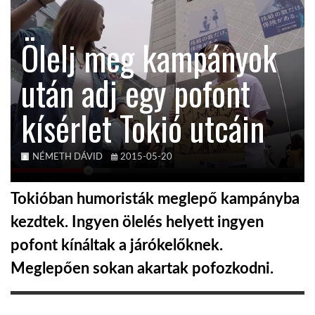
KÖZEL-KELET
Ölelj meg kampányok
után adj egy pofont
AUSZTRÁLIA
kísérlet Tokió utcáin
A VILÁG ITTHON
NÉMETH DÁVID
2015-05-20
MÉDIA
Tokióban humoristák meglepő kampányba
kezdtek. Ingyen ölelés helyett ingyen
pofont kínáltak a járókelőknek.
GLOBOTV BP
Meglepően sokan akartak pofozkodni.
HÍR3D