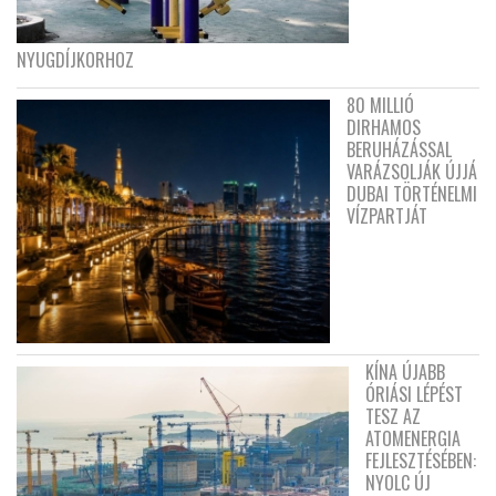
NYUGDÍJKORHOZ
80 MILLIÓ
DIRHAMOS
BERUHÁZÁSSAL
VARÁZSOLJÁK ÚJJÁ
DUBAI TÖRTÉNELMI
VÍZPARTJÁT
KÍNA ÚJABB
ÓRIÁSI LÉPÉST
TESZ AZ
ATOMENERGIA
FEJLESZTÉSÉBEN:
NYOLC ÚJ