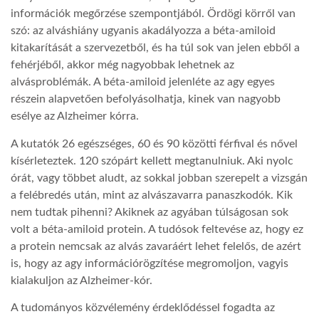
információk megőrzése szempontjából. Ördögi körről van
szó: az alváshiány ugyanis akadályozza a béta-amiloid
kitakarítását a szervezetből, és ha túl sok van jelen ebből a
fehérjéből, akkor még nagyobbak lehetnek az
alvásproblémák. A béta-amiloid jelenléte az agy egyes
részein alapvetően befolyásolhatja, kinek van nagyobb
esélye az Alzheimer kórra.
A kutatók 26 egészséges, 60 és 90 közötti férfival és nővel
kísérleteztek. 120 szópárt kellett megtanulniuk. Aki nyolc
órát, vagy többet aludt, az sokkal jobban szerepelt a vizsgán
a felébredés után, mint az alvászavarra panaszkodók. Kik
nem tudtak pihenni? Akiknek az agyában túlságosan sok
volt a béta-amiloid protein. A tudósok feltevése az, hogy ez
a protein nemcsak az alvás zavaráért lehet felelős, de azért
is, hogy az agy információrögzítése megromoljon, vagyis
kialakuljon az Alzheimer-kór.
A tudományos közvélemény érdeklődéssel fogadta az