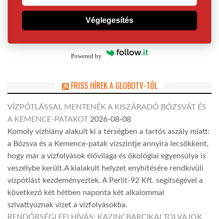
Véglegesítés
Powered by
FRISS HÍREK A GLOBOTV-TŐL
VÍZPÓTLÁSSAL MENTENÉK A KISZÁRADÓ BÓZSVÁT ÉS
A KEMENCE-PATAKOT
2026-08-08
Komoly vízhiány alakult ki a térségben a tartós aszály miatt:
a Bózsva és a Kemence-patak vízszintje annyira lecsökkent,
hogy már a vízfolyások élővilága és ökológiai egyensúlya is
veszélybe került.A kialakult helyzet enyhítésére rendkívüli
vízpótlást kezdeményeztek. A Perlit-92 Kft. segítségével a
következő két hétben naponta két alkalommal
szivattyúznak vizet a vízfolyásokba.
RENDŐRSÉGI FELHÍVÁS: KAZINCBARCIKAI TOLVAJOK