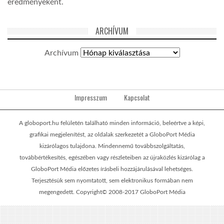
eredményeként.
ARCHÍVUM
Archívum
Impresszum
Kapcsolat
A globoport.hu felületén található minden információ, beleértve a képi,
grafikai megjelenítést, az oldalak szerkezetét a GloboPort Média
kizárólagos tulajdona. Mindennemű továbbszolgáltatás,
továbbértékesítés, egészében vagy részleteiben az újraközlés kizárólag a
GloboPort Média előzetes írásbeli hozzájárulásával lehetséges.
Terjesztésük sem nyomtatott, sem elektronikus formában nem
megengedett. Copyright© 2008-2017 GloboPort Média