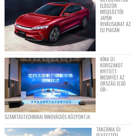
ELŐSZÖR
MEGELŐZTÉK
JAPÁN
RIVÁLISAIKAT AZ
EU PIACÁN
KÍNA ÚJ
KORSZAKOT
NYITOTT:
MEGNYÍLT AZ
ORSZÁG ELSŐ
ŰR-
SZÁMÍTÁSTECHNIKAI INNOVÁCIÓS KÖZPONTJA
TANZÁNIA ÚJ
FEJLESZTÉSI