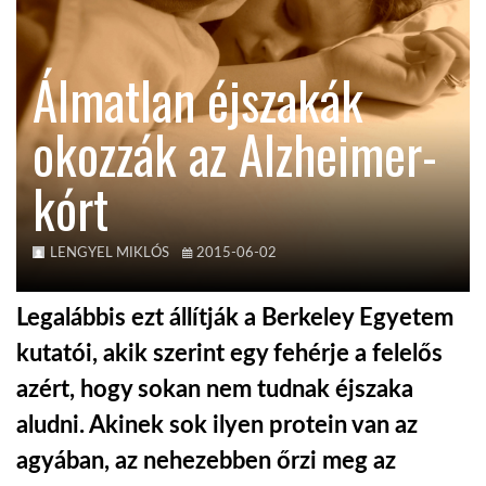
TROPICALMAGAZIN
Álmatlan éjszakák
GLOBOTV
okozzák az Alzheimer-
kórt
AFRIKA TUDÁSTÁR
A NAP SZÉPE
LENGYEL MIKLÓS
2015-06-02
Legalábbis ezt állítják a Berkeley Egyetem
LINKTR.EE
kutatói, akik szerint egy fehérje a felelős
azért, hogy sokan nem tudnak éjszaka
GLOBOZSARU
aludni. Akinek sok ilyen protein van az
agyában, az nehezebben őrzi meg az
DOBRAVERO.HU