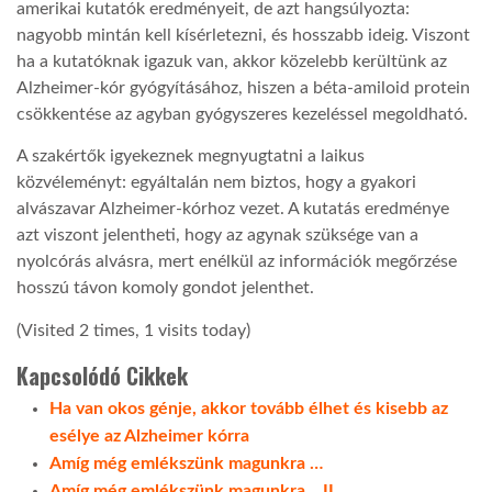
amerikai kutatók eredményeit, de azt hangsúlyozta:
nagyobb mintán kell kísérletezni, és hosszabb ideig. Viszont
ha a kutatóknak igazuk van, akkor közelebb kerültünk az
Alzheimer-kór gyógyításához, hiszen a béta-amiloid protein
csökkentése az agyban gyógyszeres kezeléssel megoldható.
A szakértők igyekeznek megnyugtatni a laikus
közvéleményt: egyáltalán nem biztos, hogy a gyakori
alvászavar Alzheimer-kórhoz vezet. A kutatás eredménye
azt viszont jelentheti, hogy az agynak szüksége van a
nyolcórás alvásra, mert enélkül az információk megőrzése
hosszú távon komoly gondot jelenthet.
(Visited 2 times, 1 visits today)
Kapcsolódó Cikkek
Ha van okos génje, akkor tovább élhet és kisebb az
esélye az Alzheimer kórra
Amíg még emlékszünk magunkra …
Amíg még emlékszünk magunkra… II.