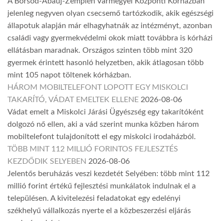
A Borsod-Abaúj-Zemplén Vármegyei Központi Kórházban
jelenleg negyven olyan csecsemő tartózkodik, akik egészségi
állapotuk alapján már elhagyhatnák az intézményt, azonban
családi vagy gyermekvédelmi okok miatt továbbra is kórházi
ellátásban maradnak. Országos szinten több mint 320
gyermek érintett hasonló helyzetben, akik átlagosan több
mint 105 napot töltenek kórházban.
HÁROM MOBILTELEFONT LOPOTT EGY MISKOLCI
TAKARÍTÓ, VÁDAT EMELTEK ELLENE
2026-08-06
Vádat emelt a Miskolci Járási Ügyészség egy takarítóként
dolgozó nő ellen, aki a vád szerint munka közben három
mobiltelefont tulajdonított el egy miskolci irodaházból.
TÖBB MINT 112 MILLIÓ FORINTOS FEJLESZTÉS
KEZDŐDIK SELYEBEN
2026-08-06
Jelentős beruházás veszi kezdetét Selyében: több mint 112
millió forint értékű fejlesztési munkálatok indulnak el a
településen. A kivitelezési feladatokat egy edelényi
székhelyű vállalkozás nyerte el a közbeszerzési eljárás