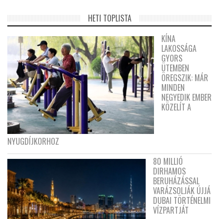
HETI TOPLISTA
KÍNA
LAKOSSÁGA
GYORS
ÜTEMBEN
ÖREGSZIK: MÁR
MINDEN
NEGYEDIK EMBER
KÖZELÍT A
NYUGDÍJKORHOZ
80 MILLIÓ
DIRHAMOS
BERUHÁZÁSSAL
VARÁZSOLJÁK ÚJJÁ
DUBAI TÖRTÉNELMI
VÍZPARTJÁT