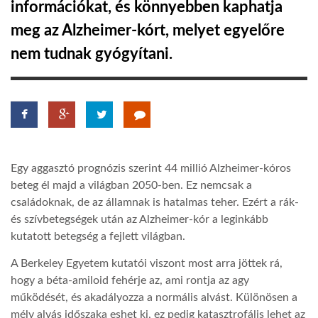
információkat, és könnyebben kaphatja
meg az Alzheimer-kórt, melyet egyelőre
LATIMO.HU
nem tudnak gyógyítani.
GLOBOBOOK
Egy aggasztó prognózis szerint 44 millió Alzheimer-kóros
beteg él majd a világban 2050-ben. Ez nemcsak a
családoknak, de az államnak is hatalmas teher. Ezért a rák-
és szívbetegségek után az Alzheimer-kór a leginkább
kutatott betegség a fejlett világban.
A Berkeley Egyetem kutatói viszont most arra jöttek rá,
hogy a béta-amiloid fehérje az, ami rontja az agy
működését, és akadályozza a normális alvást. Különösen a
mély alvás időszaka eshet ki, ez pedig katasztrofális lehet az