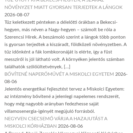
NÖVÉNYZET MIATT GYORSAN TERJEDTEK A LÁNGOK
2026-08-07
Tűz keletkezett pénteken a délelőtti órákban a Bekecsi-
hegyen, más néven a Nagy-hegyen – számolt be róla a
Szerencsi Hírek. A beszámoló szerint a lángok több ponton
is gyorsan terjedtek a kiszáradt, földközeli növényzetben. A
tűz időnként a fák lombkoronáját is elérte, így a füst
messziről is jól látható volt. A környéken jelentős számban
találhatók szőlőültetvények, […]
BŐVÍTENÉ NAPERŐMŰVÉT A MISKOLCI EGYETEM
2026-
08-06
Jelentős energetikai fejlesztést tervez a Miskolci Egyetem:
az intézmény bővítené a jelenlegi napelemes rendszerét,
hogy még nagyobb arányban fedezhesse saját
villamosenergia-igényét megújuló forrásból.
NEGYVEN CSECSEMŐ VÁRJA A HAZAJUTÁST A
MISKOLCI KÓRHÁZBAN
2026-08-06