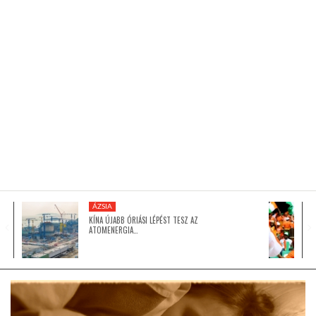
KÖZEL-KELET
AUSZTRÁLIA
A VILÁG ITTHON
MÉDIA
ÁZSIA
KÍNA ÚJABB ÓRIÁSI LÉPÉST TESZ AZ
ATOMENERGIA…
GLOBOTV BP
HÍR3D