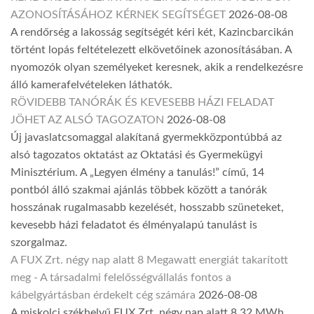
AZONOSÍTÁSÁHOZ KÉRNEK SEGÍTSÉGET
2026-08-08
A rendőrség a lakosság segítségét kéri két, Kazincbarcikán
történt lopás feltételezett elkövetőinek azonosításában. A
nyomozók olyan személyeket keresnek, akik a rendelkezésre
álló kamerafelvételeken láthatók.
RÖVIDEBB TANÓRÁK ÉS KEVESEBB HÁZI FELADAT
JÖHET AZ ALSÓ TAGOZATON
2026-08-08
Új javaslatcsomaggal alakítaná gyermekközpontúbbá az
alsó tagozatos oktatást az Oktatási és Gyermekügyi
Minisztérium. A „Legyen élmény a tanulás!” című, 14
pontból álló szakmai ajánlás többek között a tanórák
hosszának rugalmasabb kezelését, hosszabb szüneteket,
kevesebb házi feladatot és élményalapú tanulást is
szorgalmaz.
A FUX Zrt. négy nap alatt 8 Megawatt energiát takarított
meg - A társadalmi felelősségvállalás fontos a
kábelgyártásban érdekelt cég számára
2026-08-08
A miskolci székhelyű FUX Zrt. négy nap alatt 8,32 MWh