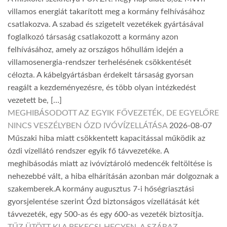
villamos energiát takarított meg a kormány felhívásához
csatlakozva. A szabad és szigetelt vezetékek gyártásával
foglalkozó társaság csatlakozott a kormány azon
felhívásához, amely az országos hőhullám idején a
villamosenergia-rendszer terhelésének csökkentését
célozta. A kábelgyártásban érdekelt társaság gyorsan
reagált a kezdeményezésre, és több olyan intézkedést
vezetett be, […]
MEGHIBÁSODOTT AZ EGYIK FŐVEZETÉK, DE EGYELŐRE
NINCS VESZÉLYBEN ÓZD IVÓVÍZELLÁTÁSA
2026-08-07
Műszaki hiba miatt csökkentett kapacitással működik az
ózdi vízellátó rendszer egyik fő távvezetéke. A
meghibásodás miatt az ivóvíztároló medencék feltöltése is
nehezebbé vált, a hiba elhárításán azonban már dolgoznak a
szakemberek.A kormány augusztus 7-i hőségriasztási
gyorsjelentése szerint Ózd biztonságos vízellátását két
távvezeték, egy 500-as és egy 600-as vezeték biztosítja.
TŰZ ÜTÖTT KI A BEKECSI-HEGYEN, A SZÁRAZ