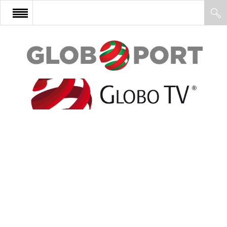
FŐOLDAL
AFRIKA
EURÓPA
ÁZSIA
ÉSZAK-AMERIKA
LATIN-AMERIKA