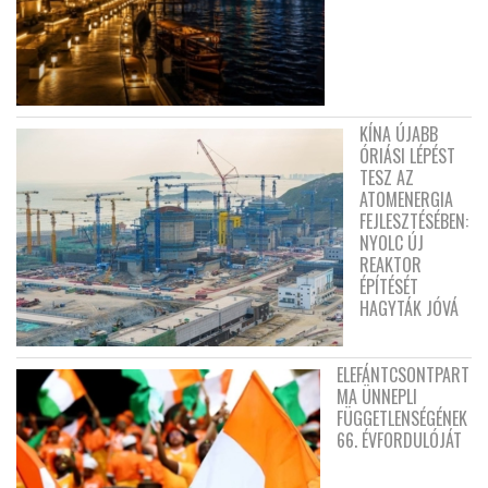
KÍNA ÚJABB
ÓRIÁSI LÉPÉST
TESZ AZ
ATOMENERGIA
FEJLESZTÉSÉBEN:
NYOLC ÚJ
REAKTOR
ÉPÍTÉSÉT
HAGYTÁK JÓVÁ
ELEFÁNTCSONTPART
MA ÜNNEPLI
FÜGGETLENSÉGÉNEK
66. ÉVFORDULÓJÁT