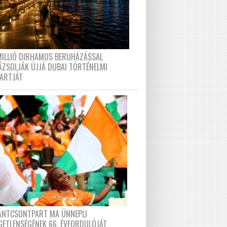
MILLIÓ DIRHAMOS BERUHÁZÁSSAL
ÁZSOLJÁK ÚJJÁ DUBAI TÖRTÉNELMI
PARTJÁT
FÁNTCSONTPART MA ÜNNEPLI
GETLENSÉGÉNEK 66. ÉVFORDULÓJÁT