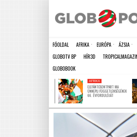
FŐOLDAL
AFRIKA
EURÓPA
ÁZSIA
ELEFÁNTCSONTPART MA ÜNNEPLI FÜGGETLENSÉGÉNEK 66. ÉVFORDULÓJÁT
HÁTBORZONGATÓ KAPCSOLAT A HAMBURGI KÉSELŐ ÉS A KOMBINÓS GYILKOS KÖZÖTT
KÍNA LAKOSSÁGA GYORS ÜTEMBEN
GLOBOTV BP
HÍR3D
TROPICALMAGAZI
GLOBOBOOK
AFRIKA
AFRIKA
ÚJ MECSETTEL
ELEFÁNTCSONTPART MA
GAZDAGODOTT NIGER EGYIK
ÜNNEPLI FÜGGETLENSÉGÉNEK
LEGNAGYOBB VÁROSA
66. ÉVFORDULÓJÁT