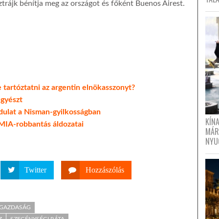
trájk bénítja meg az országot és főként Buenos Airest.
e tartóztatni az argentin elnökasszonyt?
ügyészt
dulat a Nisman-gyilkosságban
KÍN
AMIA-robbantás áldozatai
MÁR
NYU
Twitter
Hozzászólás
- GAZDASÁG