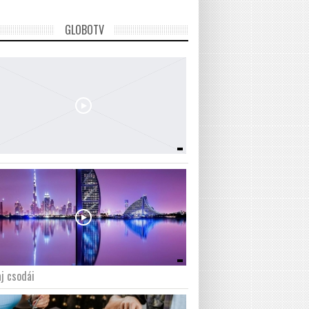
GLOBOTV
j csodái