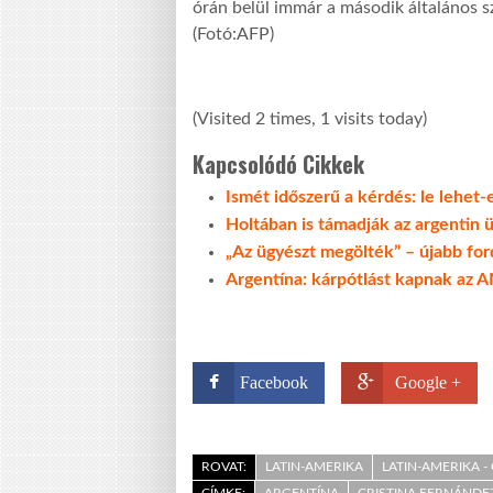
órán belül immár a második általános sz
(Fotó:AFP)
(Visited 2 times, 1 visits today)
Kapcsolódó Cikkek
Ismét időszerű a kérdés: le lehet-
Holtában is támadják az argentin 
„Az ügyészt megölték” – újabb for
Argentína: kárpótlást kapnak az 
Facebook
Google +
ROVAT:
LATIN-AMERIKA
LATIN-AMERIKA 