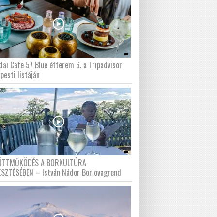
dai Cafe 57 Blue étterem 6. a Tripadvisor
pesti listáján
ÜTTMŰKÖDÉS A BORKULTÚRA
ESZTÉSÉBEN – István Nádor Borlovagrend