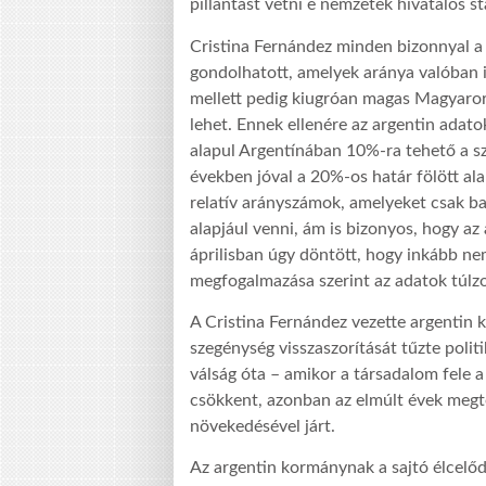
pillantást vetni e nemzetek hivatalos sta
Cristina Fernández minden bizonnyal a 
gondolhatott, amelyek aránya valóban 
mellett pedig kiugróan magas Magyaror
lehet. Ennek ellenére az argentin adato
alapul Argentínában 10%-ra tehető a sz
években jóval a 20%-os határ fölött al
relatív arányszámok, amelyeket csak ba
alapjául venni, ám is bizonyos, hogy az 
áprilisban úgy döntött, hogy inkább ne
megfogalmazása szerint az adatok túlz
A Cristina Fernández vezette argentin 
szegénység visszaszorítását tűzte polit
válság óta – amikor a társadalom fele a
csökkent, azonban az elmúlt évek meg
növekedésével járt.
Az argentin kormánynak a sajtó élcelőd