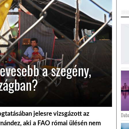
evesebb a szegény,
zágban?
ogtatásában jelesre vizsgázott az
Duba
ernández, aki a FAO római ülésén nem