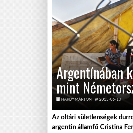
Argentínában k
mint Németors
HARDY MÁRTON
2015-06-10
Az oltári sületlenségek durr
argentin államfő Cristina F