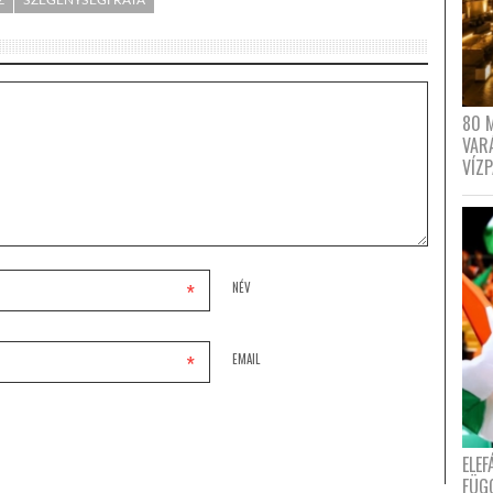
Z
SZEGÉNYSÉGI RÁTA
80 
VAR
VÍZ
*
NÉV
*
EMAIL
ELE
FÜG