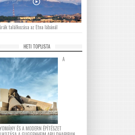
́rák találkozása az Etna lábánál
HETI TOPLISTA
A
YOMÁNY ÉS A MODERN ÉPÍTÉSZET
ÁLKOZÁSA A GUGGENHEIM ABU DHABIBAN