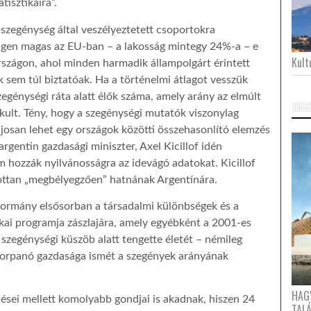
tisztikáira”.
szegénység által veszélyeztetett csoportokra
igen magas az EU-ban – a lakosság mintegy 24%-a – e
Kultu
szágon, ahol minden harmadik állampolgárt érintett
k sem túl biztatóak. Ha a történelmi átlagot vesszük
egénységi ráta alatt élők száma, amely arány az elmúlt
akult. Tény, hogy a szegénységi mutatók viszonylag
josan lehet egy országok közötti összehasonlító elemzés
argentin gazdasági miniszter, Axel Kicillof idén
m hozzák nyilvánosságra az idevágó adatokat. Kicillof
ottan „megbélyegzően” hatnának Argentínára.
kormány elsősorban a társadalmi különbségek és a
ikai programja zászlajára, amely egyébként a 2001-es
 szegénységi küszöb alatt tengette életét – némileg
torpanó gazdasága ismét a szegények arányának
HAG
ései mellett komolyabb gondjai is akadnak, hiszen 24
TAL