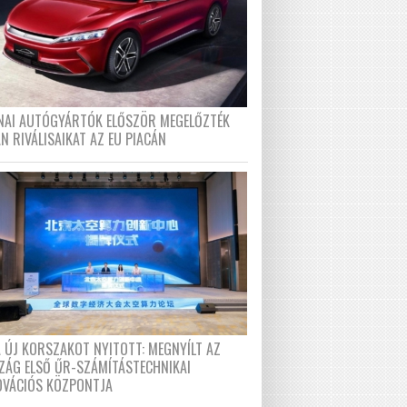
ÍNAI AUTÓGYÁRTÓK ELŐSZÖR MEGELŐZTÉK
N RIVÁLISAIKAT AZ EU PIACÁN
A ÚJ KORSZAKOT NYITOTT: MEGNYÍLT AZ
ZÁG ELSŐ ŰR-SZÁMÍTÁSTECHNIKAI
OVÁCIÓS KÖZPONTJA