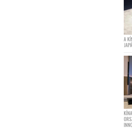
A K
JAPÁ
KÍN
ORS
INN