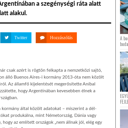
 Argentínában a szegénységi ráta alatt
att alakul.
A bu
Twitter
Hozzászólás
buda
ár csak azért is rögtön felkapta a nemzetközi sajtó,
ábon álló Buenos Aires-i kormány 2013-óta nem közölt
ól. Az államfő kijelentését megerősítette Aníbal
hozzátette, hogy Argentínában kevesebben élnek a
EGY
rszágban.
FEJL
 kormány által közölt adatokat – miszerint a dél-
tókat produkálna, mint Németország, Dánia vagy
 hogy az említett országok „nem állnak jól, elég egy