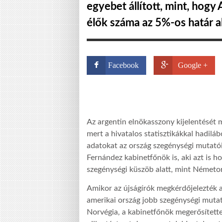
egyebet állított, mint, hogy
élők száma az 5%-os határ al
Facebook
Google +
Az argentin elnökasszony kijelentését m
mert a hivatalos statisztikákkal hadil
adatokat az ország szegénységi mutatóir
Fernández kabinetfőnök is, aki azt is 
szegénységi küszöb alatt, mint Németo
Amikor az újságírók megkérdőjelezték a
amerikai ország jobb szegénységi muta
Norvégia, a kabinetfőnök megerősítette,