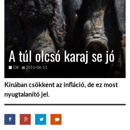
TROPICALMAGAZIN
GLOBOTV
A túl olcsó karaj se jó
AFRIKA TUDÁSTÁR
A NAP SZÉPE
GR
2015-06-11
Kínában csökkent az infláció, de ez most
LINKTR.EE
nyugtalanító jel.
GLOBOZSARU
DOBRAVERO.HU