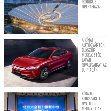
IKONIKUS
OPERAHÁZA
A KÍNAI
AUTÓGYÁRTÓK
ELŐSZÖR
MEGELŐZTÉK
JAPÁN
RIVÁLISAIKAT AZ
EU PIACÁN
KÍNA ÚJ
KORSZAKOT
NYITOTT:
MEGNYÍLT AZ