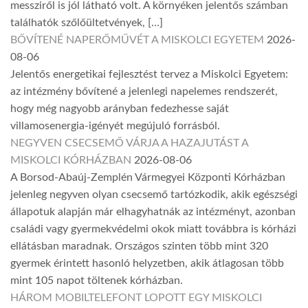
messziről is jól látható volt. A környéken jelentős számban
találhatók szőlőültetvények, […]
BŐVÍTENÉ NAPERŐMŰVÉT A MISKOLCI EGYETEM
2026-
08-06
Jelentős energetikai fejlesztést tervez a Miskolci Egyetem:
az intézmény bővítené a jelenlegi napelemes rendszerét,
hogy még nagyobb arányban fedezhesse saját
villamosenergia-igényét megújuló forrásból.
NEGYVEN CSECSEMŐ VÁRJA A HAZAJUTÁST A
MISKOLCI KÓRHÁZBAN
2026-08-06
A Borsod-Abaúj-Zemplén Vármegyei Központi Kórházban
jelenleg negyven olyan csecsemő tartózkodik, akik egészségi
állapotuk alapján már elhagyhatnák az intézményt, azonban
családi vagy gyermekvédelmi okok miatt továbbra is kórházi
ellátásban maradnak. Országos szinten több mint 320
gyermek érintett hasonló helyzetben, akik átlagosan több
mint 105 napot töltenek kórházban.
HÁROM MOBILTELEFONT LOPOTT EGY MISKOLCI