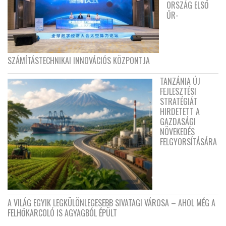
ORSZÁG ELSŐ
ŰR-
SZÁMÍTÁSTECHNIKAI INNOVÁCIÓS KÖZPONTJA
TANZÁNIA ÚJ
FEJLESZTÉSI
STRATÉGIÁT
HIRDETETT A
GAZDASÁGI
NÖVEKEDÉS
FELGYORSÍTÁSÁRA
A VILÁG EGYIK LEGKÜLÖNLEGESEBB SIVATAGI VÁROSA – AHOL MÉG A
FELHŐKARCOLÓ IS AGYAGBÓL ÉPÜLT