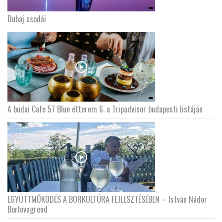
Dubaj csodái
A budai Cafe 57 Blue étterem 6. a Tripadvisor budapesti listáján
EGYÜTTMŰKÖDÉS A BORKULTÚRA FEJLESZTÉSÉBEN – István Nádor
Borlovagrend