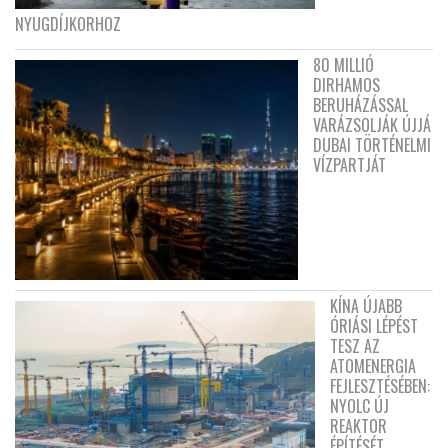
NYUGDÍJKORHOZ
80 MILLIÓ
DIRHAMOS
BERUHÁZÁSSAL
VARÁZSOLJÁK ÚJJÁ
DUBAI TÖRTÉNELMI
VÍZPARTJÁT
KÍNA ÚJABB
ÓRIÁSI LÉPÉST
TESZ AZ
ATOMENERGIA
FEJLESZTÉSÉBEN:
NYOLC ÚJ
REAKTOR
ÉPÍTÉSÉT