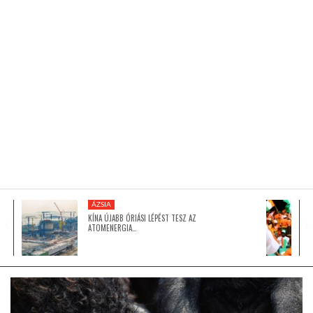
KÖZEL-KELET
AUSZTRÁLIA
A VILÁG ITTHON
MÉDIA
ÁZSIA
KÍNA ÚJABB ÓRIÁSI LÉPÉST TESZ AZ
ATOMENERGIA…
GLOBOTV BP
HÍR3D