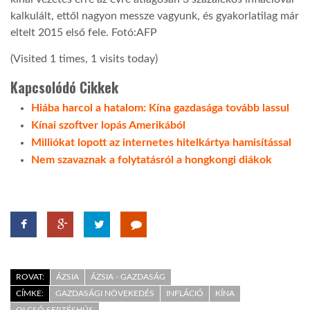
kalkulált, ettől nagyon messze vagyunk, és gyakorlatilag már
eltelt 2015 első fele. Fotó:AFP
(Visited 1 times, 1 visits today)
Kapcsolódó Cikkek
Hiába harcol a hatalom: Kína gazdasága tovább lassul
Kínai szoftver lopás Amerikából
Milliókat lopott az internetes hitelkártya hamisítással
Nem szavaznak a folytatásról a hongkongi diákok
ROVAT:
ÁZSIA
ÁZSIA - GAZDASÁG
CÍMKE:
GAZDASÁGI NÖVEKEDÉS
INFLÁCIÓ
KÍNA