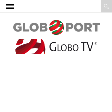
FŐOLDAL
AFRIKA
EURÓPA
ÁZSIA
ÉSZAK-AMERIKA
LATIN-AMERIKA