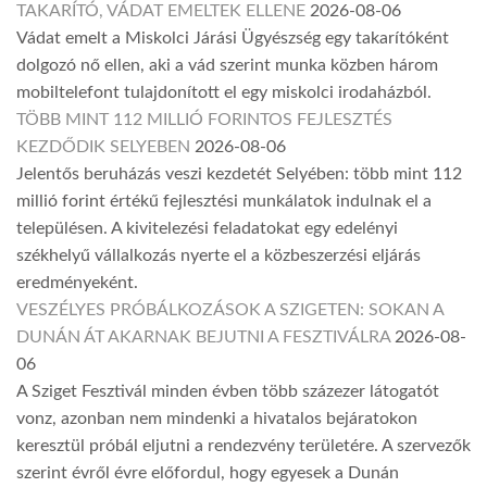
TAKARÍTÓ, VÁDAT EMELTEK ELLENE
2026-08-06
Vádat emelt a Miskolci Járási Ügyészség egy takarítóként
dolgozó nő ellen, aki a vád szerint munka közben három
mobiltelefont tulajdonított el egy miskolci irodaházból.
TÖBB MINT 112 MILLIÓ FORINTOS FEJLESZTÉS
KEZDŐDIK SELYEBEN
2026-08-06
Jelentős beruházás veszi kezdetét Selyében: több mint 112
millió forint értékű fejlesztési munkálatok indulnak el a
településen. A kivitelezési feladatokat egy edelényi
székhelyű vállalkozás nyerte el a közbeszerzési eljárás
eredményeként.
VESZÉLYES PRÓBÁLKOZÁSOK A SZIGETEN: SOKAN A
DUNÁN ÁT AKARNAK BEJUTNI A FESZTIVÁLRA
2026-08-
06
A Sziget Fesztivál minden évben több százezer látogatót
vonz, azonban nem mindenki a hivatalos bejáratokon
keresztül próbál eljutni a rendezvény területére. A szervezők
szerint évről évre előfordul, hogy egyesek a Dunán