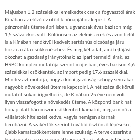
Májusban 1,2 százalékkal emelkedtek csak a fogyasztói árak
LATIMO.HU
Kínában az előző év ötödik hónapjához képest. A
pénzromlás üteme áprilisban, ugyancsak éves bázison még
GLOBOBOOK
1,5 százalékos volt. Különösen az élelmiszerek és azon belül
is a Kínában rendkívül kedvelt sertéshús olcsósága járul
hozzá a ráta csökkenéséhez. És még két adat, ami fejfájást
okozhat a gazdaság irányítóinak: az ipari termelői árak, az
HSBC komplex mutatója szerint májusban, éves bázison 4,6
százalékkal csökkentek, az import pedig 17,6 százalékkal.
Mindez azt mutatja, hogy a kínai gazdaság sehogy sem akar
nagyobb növekedési ütemre kapcsolni. A hét százalék körüli
mutatót sokan irigyelhetik, de Kínában 25 éve nem volt
ilyen visszafogott a növekedés üteme. A központi bank hat
hónap alatt háromszor csökkentett kamatot, mégsem nő a
vállalatok hitelezési kedve, vagyis nemigen akarnak
beruházni. A szakértők szerint további ösztönző lépésekre,
újabb kamatcsökkentésre lenne szükség. A tervek szerint a
kínai vezetés erre az évre átlagosan 3 százalékos inflációval