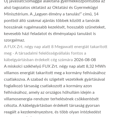
Új javaslatcsomaggal alakítaná gyermekközpontúbbá az
alsó tagozatos oktatást az Oktatási és Gyermekügyi
Minisztérium. A „Legyen élmény a tanulás!” című, 14
pontból álló szakmai ajánlás többek között a tanórák
hosszának rugalmasabb kezelését, hosszabb szüneteket,
kevesebb házi feladatot és élményalapú tanulást is
szorgalmaz.
A FUX Zrt. négy nap alatt 8 Megawatt energiát takarított
meg - A társadalmi felelősségvállalás fontos a
kábelgyártásban érdekelt cég számára
2026-08-08
A miskolci székhelyű FUX Zrt. négy nap alatt 8,32 MWh
villamos energiát takarított meg a kormány felhívásához
csatlakozva. A szabad és szigetelt vezetékek gyártásával
foglalkozó társaság csatlakozott a kormány azon
felhívásához, amely az országos hőhullám idején a
villamosenergia-rendszer terhelésének csökkentését
célozta. A kábelgyártásban érdekelt társaság gyorsan
reagált a kezdeményezésre, és több olyan intézkedést