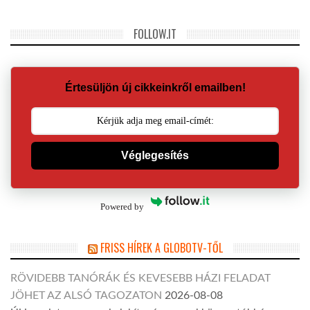
FOLLOW.IT
Értesüljön új cikkeinkről emailben!
Véglegesítés
Powered by
FRISS HÍREK A GLOBOTV-TŐL
RÖVIDEBB TANÓRÁK ÉS KEVESEBB HÁZI FELADAT
JÖHET AZ ALSÓ TAGOZATON
2026-08-08