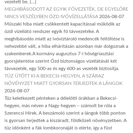
vezetett be, […]
MEGHIBÁSODOTT AZ EGYIK FŐVEZETÉK, DE EGYELŐRE
NINCS VESZÉLYBEN ÓZD IVÓVÍZELLÁTÁSA
2026-08-07
Műszaki hiba miatt csökkentett kapacitással működik az
ózdi vízellátó rendszer egyik fő távvezetéke. A
meghibásodás miatt az ivóvíztároló medencék feltöltése is
nehezebbé vált, a hiba elhárításán azonban már dolgoznak a
szakemberek.A kormány augusztus 7-i hőségriasztási
gyorsjelentése szerint Ózd biztonságos vízellátását két
távvezeték, egy 500-as és egy 600-as vezeték biztosítja.
TŰZ ÜTÖTT KI A BEKECSI-HEGYEN, A SZÁRAZ
NÖVÉNYZET MIATT GYORSAN TERJEDTEK A LÁNGOK
2026-08-07
Tűz keletkezett pénteken a délelőtti órákban a Bekecsi-
hegyen, más néven a Nagy-hegyen – számolt be róla a
Szerencsi Hírek. A beszámoló szerint a lángok több ponton
is gyorsan terjedtek a kiszáradt, földközeli növényzetben. A
tűz időnként a fák lombkoronáját is elérte, így a füst