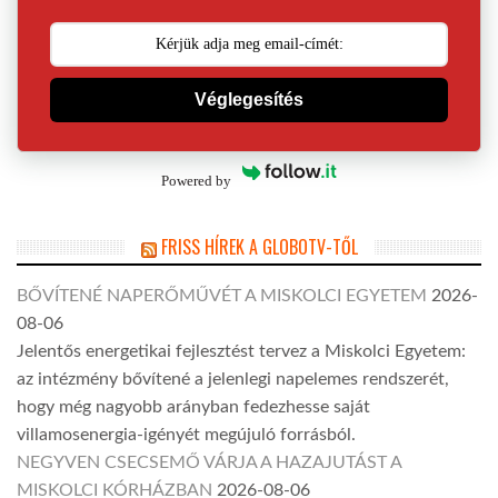
Véglegesítés
Powered by
FRISS HÍREK A GLOBOTV-TŐL
BŐVÍTENÉ NAPERŐMŰVÉT A MISKOLCI EGYETEM
2026-
08-06
Jelentős energetikai fejlesztést tervez a Miskolci Egyetem:
az intézmény bővítené a jelenlegi napelemes rendszerét,
hogy még nagyobb arányban fedezhesse saját
villamosenergia-igényét megújuló forrásból.
NEGYVEN CSECSEMŐ VÁRJA A HAZAJUTÁST A
MISKOLCI KÓRHÁZBAN
2026-08-06