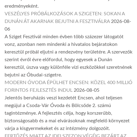
eredményeként.
VESZÉLYES PRÓBÁLKOZÁSOK A SZIGETEN: SOKAN A
DUNÁN ÁT AKARNAK BEJUTNI A FESZTIVÁLRA
2026-08-
06
A Sziget Fesztivál minden évben több százezer látogatót
vonz, azonban nem mindenki a hivatalos bejáratokon
keresztül próbál eljutni a rendezvény területére. A szervezők
szerint évről évre előfordul, hogy egyesek a Dunán
keresztül, úszva vagy különféle vízi eszközökkel szeretnének
bejutni az Óbudai-szigetre.
MODERN ÓVODA ÉPÜLHET ENCSEN: KÖZEL 400 MILLIÓ
FORINTOS FEJLESZTÉS INDUL
2026-08-05
Jelentős beruházás veszi kezdetét Encsen, ahol teljesen
megújul a Csoda-Vár Óvoda és Bölcsőde 2. számú
tagintézménye. A fejlesztés célja, hogy korszerűbb,
biztonságosabb és a mai elvárásoknak megfelelő környezet
várja a kisgyermekeket és az intézmény dolgozóit.
FERTŐZÉS MIATT AZ IDEI SZEZON VÉGÉIG BEZÁRT AZ