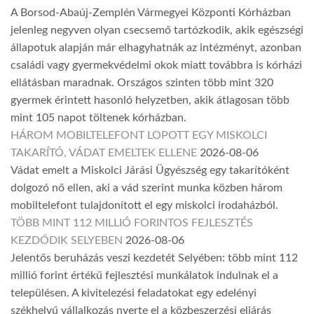
A Borsod-Abaúj-Zemplén Vármegyei Központi Kórházban
jelenleg negyven olyan csecsemő tartózkodik, akik egészségi
állapotuk alapján már elhagyhatnák az intézményt, azonban
családi vagy gyermekvédelmi okok miatt továbbra is kórházi
ellátásban maradnak. Országos szinten több mint 320
gyermek érintett hasonló helyzetben, akik átlagosan több
mint 105 napot töltenek kórházban.
HÁROM MOBILTELEFONT LOPOTT EGY MISKOLCI
TAKARÍTÓ, VÁDAT EMELTEK ELLENE
2026-08-06
Vádat emelt a Miskolci Járási Ügyészség egy takarítóként
dolgozó nő ellen, aki a vád szerint munka közben három
mobiltelefont tulajdonított el egy miskolci irodaházból.
TÖBB MINT 112 MILLIÓ FORINTOS FEJLESZTÉS
KEZDŐDIK SELYEBEN
2026-08-06
Jelentős beruházás veszi kezdetét Selyében: több mint 112
millió forint értékű fejlesztési munkálatok indulnak el a
településen. A kivitelezési feladatokat egy edelényi
székhelyű vállalkozás nyerte el a közbeszerzési eljárás