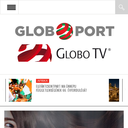
FŐOLDAL
AFRIKA
EURÓPA
AFRIKA
ÁZSIA
ELEFÁNTCSONTPART MA ÜNNEPLI
FÜGGETLENSÉGÉNEK 66. ÉVFORDULÓJÁT
ÉSZAK-AMERIKA
LATIN-AMERIKA