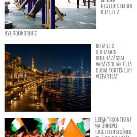
NEGYEDIK EMBER
KÖZELÍT A
NYUGDÍJKORHOZ
80 MILLIÓ
DIRHAMOS
BERUHÁZÁSSAL
VARÁZSOLJÁK ÚJJÁ
DUBAI TÖRTÉNELMI
VÍZPARTJÁT
ELEFÁNTCSONTPART
MA ÜNNEPLI
FÜGGETLENSÉGÉNEK