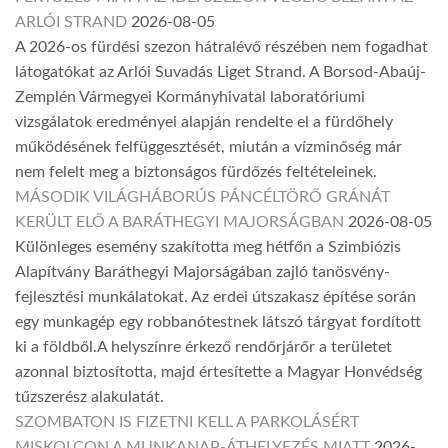
ARLÓI STRAND
2026-08-05
A 2026-os fürdési szezon hátralévő részében nem fogadhat
látogatókat az Arlói Suvadás Liget Strand. A Borsod-Abaúj-
Zemplén Vármegyei Kormányhivatal laboratóriumi
vizsgálatok eredményei alapján rendelte el a fürdőhely
működésének felfüggesztését, miután a vízminőség már
nem felelt meg a biztonságos fürdőzés feltételeinek.
MÁSODIK VILÁGHÁBORÚS PÁNCÉLTÖRŐ GRÁNÁT
KERÜLT ELŐ A BARÁTHEGYI MAJORSÁGBAN
2026-08-05
Különleges esemény szakította meg hétfőn a Szimbiózis
Alapítvány Baráthegyi Majorságában zajló tanösvény-
fejlesztési munkálatokat. Az erdei útszakasz építése során
egy munkagép egy robbanótestnek látszó tárgyat fordított
ki a földből.A helyszínre érkező rendőrjárőr a területet
azonnal biztosította, majd értesítette a Magyar Honvédség
tűzszerész alakulatát.
SZOMBATON IS FIZETNI KELL A PARKOLÁSÉRT
MISKOLCON A MUNKANAP-ÁTHELYEZÉS MIATT
2026-