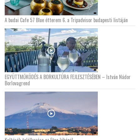
A budai Cafe 57 Blue étterem 6. a Tripadvisor budapesti listáján
EGYÜTTMŰKÖDÉS A BORKULTÚRA FEJLESZTÉSÉBEN – István Nádor
Borlovagrend