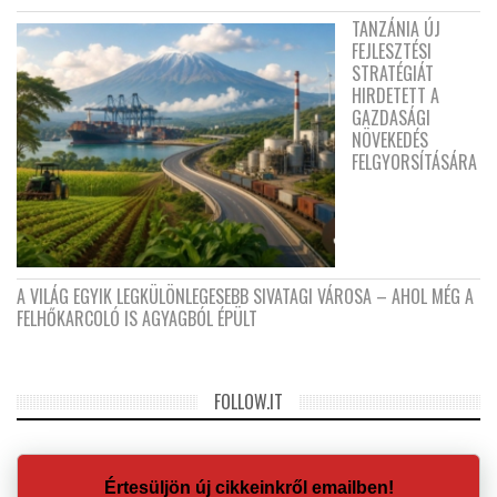
TANZÁNIA ÚJ
FEJLESZTÉSI
STRATÉGIÁT
HIRDETETT A
GAZDASÁGI
NÖVEKEDÉS
FELGYORSÍTÁSÁRA
A VILÁG EGYIK LEGKÜLÖNLEGESEBB SIVATAGI VÁROSA – AHOL MÉG A
FELHŐKARCOLÓ IS AGYAGBÓL ÉPÜLT
FOLLOW.IT
Értesüljön új cikkeinkről emailben!