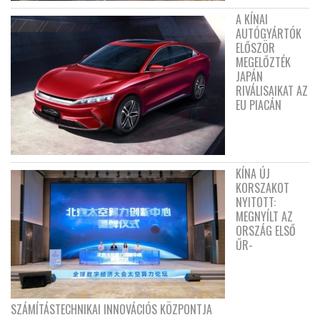
A KÍNAI
AUTÓGYÁRTÓK
ELŐSZÖR
MEGELŐZTÉK
JAPÁN
RIVÁLISAIKAT AZ
EU PIACÁN
KÍNA ÚJ
KORSZAKOT
NYITOTT:
MEGNYÍLT AZ
ORSZÁG ELSŐ
ŰR-
SZÁMÍTÁSTECHNIKAI INNOVÁCIÓS KÖZPONTJA