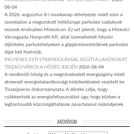
08-04
A 2026. augusztus 8-i munkanap-áthelyezés miatt ezen a
szombaton a megszokott hétköznapi parkolási szabályok
lesznek érvényben Miskolcon. Ez azt jelenti, hogy a Miskolci
Városgazda Nonprofit Kft. által üzemeltetett felszíni
díjköteles parkolóhelyeken a gépjárművezetőknek parkolási
díjat kell fizetniük.
INGYENES ESTI STRANDOLÁSSAL SEGÍTI A LAKOSOKAT
TISZAÚJVÁROS A HŐSÉG IDEJÉN
2026-08-04
A rendkívüli hőség és a megnövekedett energiaigény miatt
átmeneti energiatakarékossági intézkedéseket vezetett be
Tiszaújváros önkormányzata. A döntés célja, hogy
csökkentsék az energiafelhasználást úgy, hogy közben a
legfontosabb közszolgáltatások zavartalanul működjenek.
ARCHÍVUM