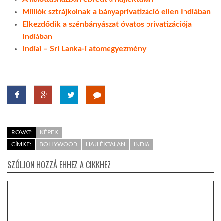
Milliók sztrájkolnak a bányaprivatizáció ellen Indiában
TROPICALMAGAZIN
Elkezdődik a szénbányászat óvatos privatizációja
Indiában
Indiai – Srí Lanka-i atomegyezmény
GLOBOTV
AFRIKA TUDÁSTÁR
A NAP SZÉPE
ROVAT:
KÉPEK
CÍMKE:
BOLLYWOOD
HAJLÉKTALAN
INDIA
LINKTR.EE
SZÓLJON HOZZÁ EHHEZ A CIKKHEZ
GLOBOZSARU
DOBRAVERO.HU