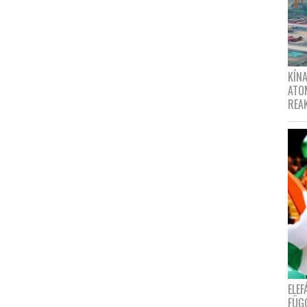
KÍNA
ATO
REA
ELE
FÜG