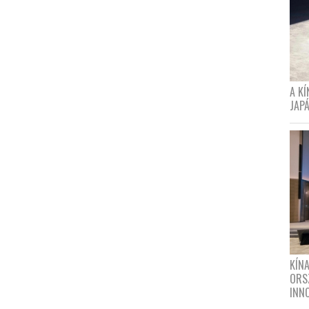
A K
JAPÁ
KÍN
ORS
INN