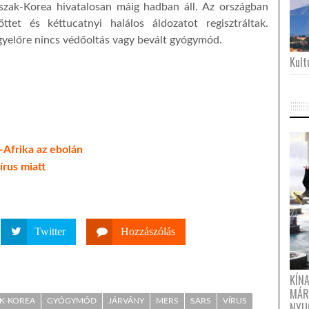
szak-Korea hivatalosan máig hadban áll. Az országban
tet és kéttucatnyi halálos áldozatot regisztráltak.
egyelőre nincs védőoltás vagy bevált gyógymód.
Kultu
-Afrika az ebolán
írus miatt
Twitter
Hozzászólás
KÍN
MÁR
K-KOREA
GYÓGYMÓD
JÁRVÁNY
MERS
SARS
VÍRUS
NYU