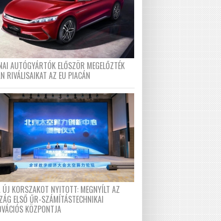
ÍNAI AUTÓGYÁRTÓK ELŐSZÖR MEGELŐZTÉK
N RIVÁLISAIKAT AZ EU PIACÁN
A ÚJ KORSZAKOT NYITOTT: MEGNYÍLT AZ
ZÁG ELSŐ ŰR-SZÁMÍTÁSTECHNIKAI
OVÁCIÓS KÖZPONTJA