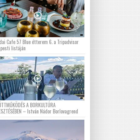
dai Cafe 57 Blue étterem 6. a Tripadvisor
pesti listáján
ÜTTMŰKÖDÉS A BORKULTÚRA
ESZTÉSÉBEN – István Nádor Borlovagrend