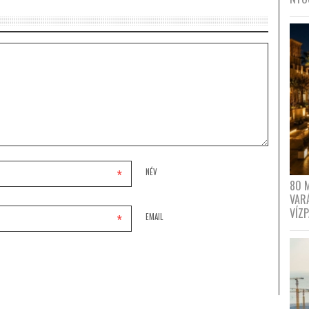
*
NÉV
80 
VAR
VÍZ
*
EMAIL