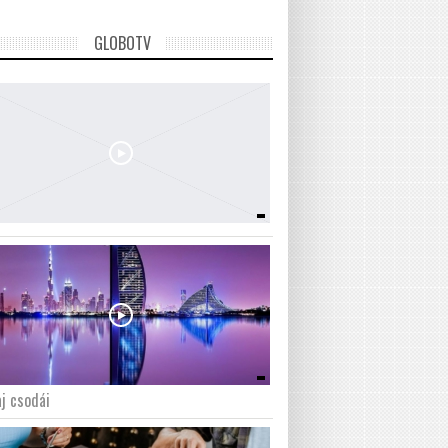
GLOBOTV
j csodái