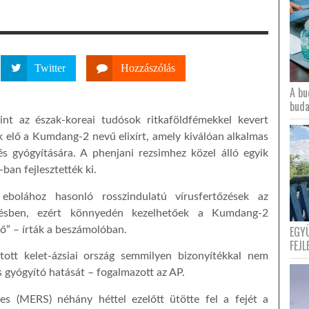
Twitter
Hozzászólás
A bu
buda
nt az észak-koreai tudósok ritkaföldfémekkel kevert
ák elő a Kumdang-2 nevű elixírt, amely kiválóan alkalmas
s gyógyítására. A phenjani rezsimhez közel álló egyik
an fejlesztették ki.
olához hasonló rosszindulatú vírusfertőzések az
gésben, ezért könnyedén kezelhetőek a Kumdang-2
EGY
ő” – írták a beszámolóban.
FEJL
ított kelet-ázsiai ország semmilyen bizonyítékkal nem
s gyógyító hatását – fogalmazott az AP.
tes (MERS) néhány héttel ezelőtt ütötte fel a fejét a