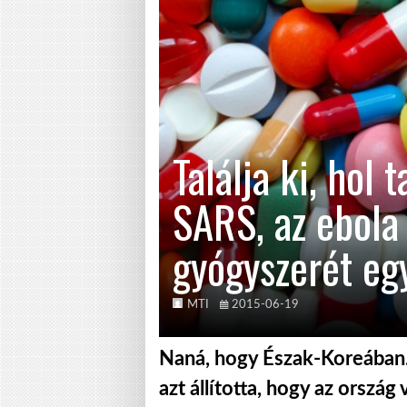
Találja ki, hol 
SARS, az ebola
gyógyszerét eg
MTI
2015-06-19
Naná, hogy Észak-Koreában.
azt állította, hogy az ország