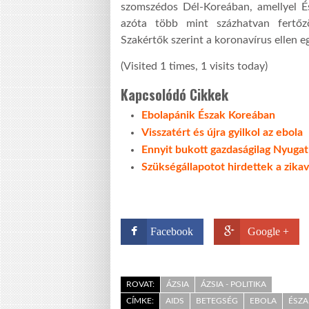
szomszédos Dél-Koreában, amellyel É
azóta több mint százhatvan fertőzöt
Szakértők szerint a koronavírus ellen 
(Visited 1 times, 1 visits today)
Kapcsolódó Cikkek
Ebolapánik Észak Koreában
Visszatért és újra gyilkol az ebola
Ennyit bukott gazdaságilag Nyugat
Szükségállapotot hirdettek a zikav
Facebook
Google +
ROVAT:
ÁZSIA
ÁZSIA - POLITIKA
CÍMKE:
AIDS
BETEGSÉG
EBOLA
ÉSZA