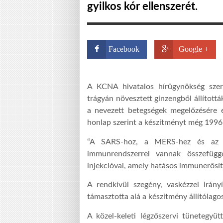
gyilkos kór ellenszerét.
Facebook
Google +
A KCNA hivatalos hírügynökség szeri
trágyán növesztett ginzengből állított
a nevezett betegségek megelőzésére é
honlap szerint a készítményt még 1996-b
“A SARS-hoz, a MERS-hez és az eb
immunrendszerrel vannak összefüg
injekcióval, amely hatásos immunerősít
A rendkívül szegény, vaskézzel irány
támasztotta alá a készítmény állítólago
A közel-keleti légzőszervi tünetegyüt