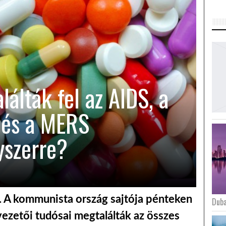
találták fel az AIDS, a
 és a MERS
yszerre?
 A kommunista ország sajtója pénteken
Duba
 vezetői tudósai megtalálták az összes