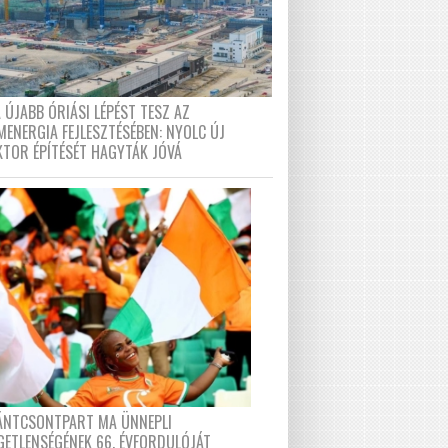
 ÚJABB ÓRIÁSI LÉPÉST TESZ AZ
MENERGIA FEJLESZTÉSÉBEN: NYOLC ÚJ
KTOR ÉPÍTÉSÉT HAGYTÁK JÓVÁ
FÁNTCSONTPART MA ÜNNEPLI
GETLENSÉGÉNEK 66. ÉVFORDULÓJÁT