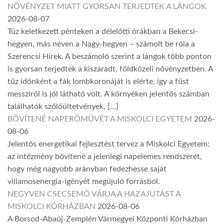
NÖVÉNYZET MIATT GYORSAN TERJEDTEK A LÁNGOK
2026-08-07
Tűz keletkezett pénteken a délelőtti órákban a Bekecsi-
hegyen, más néven a Nagy-hegyen – számolt be róla a
Szerencsi Hírek. A beszámoló szerint a lángok több ponton
is gyorsan terjedtek a kiszáradt, földközeli növényzetben. A
tűz időnként a fák lombkoronáját is elérte, így a füst
messziről is jól látható volt. A környéken jelentős számban
találhatók szőlőültetvények, […]
BŐVÍTENÉ NAPERŐMŰVÉT A MISKOLCI EGYETEM
2026-
08-06
Jelentős energetikai fejlesztést tervez a Miskolci Egyetem:
az intézmény bővítené a jelenlegi napelemes rendszerét,
hogy még nagyobb arányban fedezhesse saját
villamosenergia-igényét megújuló forrásból.
NEGYVEN CSECSEMŐ VÁRJA A HAZAJUTÁST A
MISKOLCI KÓRHÁZBAN
2026-08-06
A Borsod-Abaúj-Zemplén Vármegyei Központi Kórházban