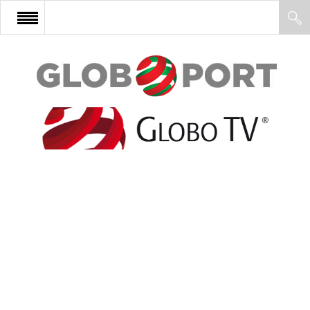
FŐOLDAL
AFRIKA
EURÓPA
ÁZSIA
ÉSZAK-AMERIKA
LATIN-AMERIKA