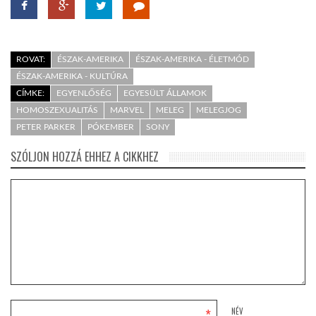
ROVAT:
ÉSZAK-AMERIKA
ÉSZAK-AMERIKA - ÉLETMÓD
ÉSZAK-AMERIKA - KULTÚRA
CÍMKE:
EGYENLŐSÉG
EGYESÜLT ÁLLAMOK
HOMOSZEXUALITÁS
MARVEL
MELEG
MELEGJOG
PETER PARKER
PÓKEMBER
SONY
SZÓLJON HOZZÁ EHHEZ A CIKKHEZ
*
NÉV