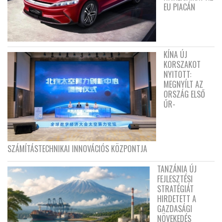
EU PIACÁN
KÍNA ÚJ
KORSZAKOT
NYITOTT:
MEGNYÍLT AZ
ORSZÁG ELSŐ
ŰR-
SZÁMÍTÁSTECHNIKAI INNOVÁCIÓS KÖZPONTJA
TANZÁNIA ÚJ
FEJLESZTÉSI
STRATÉGIÁT
HIRDETETT A
GAZDASÁGI
NÖVEKEDÉS