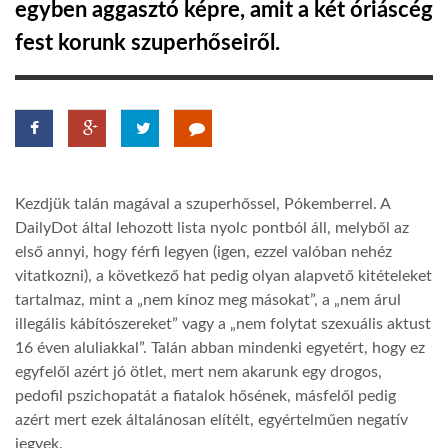
egyben aggasztó képre, amit a két óriáscég
fest korunk szuperhőseiről.
LATIMO.HU
GLOBOBOOK
Kezdjük talán magával a szuperhőssel, Pókemberrel. A
DailyDot által lehozott lista nyolc pontból áll, melyből az
első annyi, hogy férfi legyen (igen, ezzel valóban nehéz
vitatkozni), a következő hat pedig olyan alapvető kitételeket
tartalmaz, mint a „nem kínoz meg másokat”, a „nem árul
illegális kábítószereket” vagy a „nem folytat szexuális aktust
16 éven aluliakkal”. Talán abban mindenki egyetért, hogy ez
egyfelől azért jó ötlet, mert nem akarunk egy drogos,
pedofil pszichopatát a fiatalok hősének, másfelől pedig
azért mert ezek általánosan elítélt, egyértelműen negatív
jegyek.