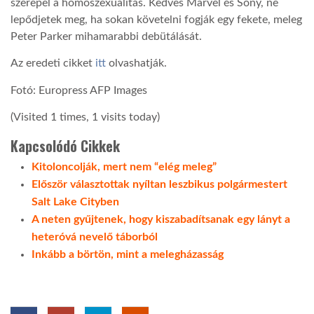
szerepel a homoszexualitás. Kedves Marvel és Sony, ne
lepődjetek meg, ha sokan követelni fogják egy fekete, meleg
Peter Parker mihamarabbi debütálását.
Az eredeti cikket
itt
olvashatják.
Fotó: Europress AFP Images
(Visited 1 times, 1 visits today)
Kapcsolódó Cikkek
Kitoloncolják, mert nem “elég meleg”
Először választottak nyíltan leszbikus polgármestert
Salt Lake Cityben
A neten gyűjtenek, hogy kiszabadítsanak egy lányt a
heteróvá nevelő táborból
Inkább a börtön, mint a melegházasság