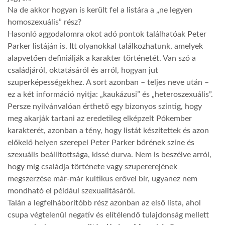
Na de akkor hogyan is került fel a listára a „ne legyen
homoszexuális” rész?
Hasonló aggodalomra okot adó pontok találhatóak Peter
Parker listáján is. Itt olyanokkal találkozhatunk, amelyek
alapvetően definiálják a karakter történetét. Van szó a
családjáról, oktatásáról és arról, hogyan jut
szuperképességekhez. A sort azonban – teljes neve után –
ez a két információ nyitja: „kaukázusi” és „heteroszexuális”.
Persze nyilvánvalóan érthető egy bizonyos szintig, hogy
meg akarják tartani az eredetileg elképzelt Pókember
karakterét, azonban a tény, hogy listát készítettek és azon
előkelő helyen szerepel Peter Parker bőrének színe és
szexuális beállítottsága, kissé durva. Nem is beszélve arról,
hogy míg családja története vagy szupererejének
megszerzése már-már kultikus erővel bír, ugyanez nem
mondható el például szexualitásáról.
Talán a legfelháborítóbb rész azonban az első lista, ahol
csupa végtelenül negatív és elítélendő tulajdonság mellett