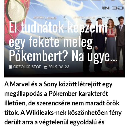
TROPICALMAGAZIN
El tudnátok képzelni
GLOBOTV
egy fekete meleg
Pókembert? Na ugye…
AFRIKA TUDÁSTÁR
A NAP SZÉPE
ORZÓI KRISTÓF
2015-06-23
A Marvel és a Sony között létrejött egy
LINKTR.EE
megállapodás a Pókember karakterét
illetően, de szerencsére nem maradt örök
GLOBOZSARU
titok. A Wikileaks-nek köszönhetően fény
derült arra a végtelenül egyoldalú és
DOBRAVERO.HU