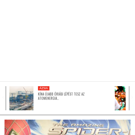
KÖZEL-KELET
AUSZTRÁLIA
A VILÁG ITTHON
MÉDIA
ÁZSIA
KÍNA ÚJABB ÓRIÁSI LÉPÉST TESZ AZ
ATOMENERGIA…
GLOBOTV BP
HÍR3D