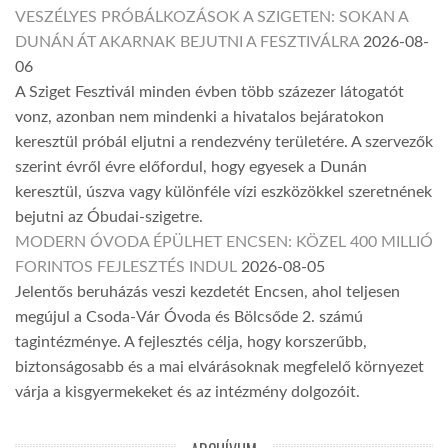
VESZÉLYES PRÓBÁLKOZÁSOK A SZIGETEN: SOKAN A
DUNÁN ÁT AKARNAK BEJUTNI A FESZTIVÁLRA
2026-08-
06
A Sziget Fesztivál minden évben több százezer látogatót
vonz, azonban nem mindenki a hivatalos bejáratokon
keresztül próbál eljutni a rendezvény területére. A szervezők
szerint évről évre előfordul, hogy egyesek a Dunán
keresztül, úszva vagy különféle vízi eszközökkel szeretnének
bejutni az Óbudai-szigetre.
MODERN ÓVODA ÉPÜLHET ENCSEN: KÖZEL 400 MILLIÓ
FORINTOS FEJLESZTÉS INDUL
2026-08-05
Jelentős beruházás veszi kezdetét Encsen, ahol teljesen
megújul a Csoda-Vár Óvoda és Bölcsőde 2. számú
tagintézménye. A fejlesztés célja, hogy korszerűbb,
biztonságosabb és a mai elvárásoknak megfelelő környezet
várja a kisgyermekeket és az intézmény dolgozóit.