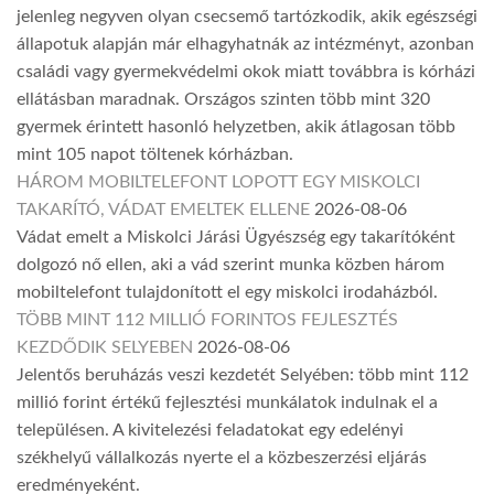
jelenleg negyven olyan csecsemő tartózkodik, akik egészségi
állapotuk alapján már elhagyhatnák az intézményt, azonban
családi vagy gyermekvédelmi okok miatt továbbra is kórházi
ellátásban maradnak. Országos szinten több mint 320
gyermek érintett hasonló helyzetben, akik átlagosan több
mint 105 napot töltenek kórházban.
HÁROM MOBILTELEFONT LOPOTT EGY MISKOLCI
TAKARÍTÓ, VÁDAT EMELTEK ELLENE
2026-08-06
Vádat emelt a Miskolci Járási Ügyészség egy takarítóként
dolgozó nő ellen, aki a vád szerint munka közben három
mobiltelefont tulajdonított el egy miskolci irodaházból.
TÖBB MINT 112 MILLIÓ FORINTOS FEJLESZTÉS
KEZDŐDIK SELYEBEN
2026-08-06
Jelentős beruházás veszi kezdetét Selyében: több mint 112
millió forint értékű fejlesztési munkálatok indulnak el a
településen. A kivitelezési feladatokat egy edelényi
székhelyű vállalkozás nyerte el a közbeszerzési eljárás
eredményeként.