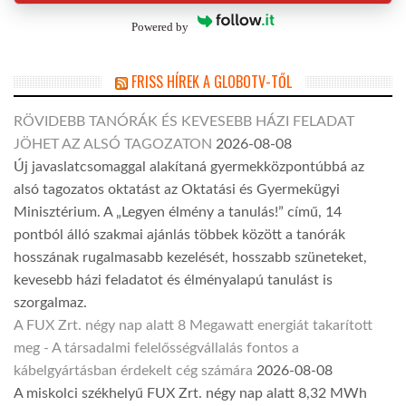
Powered by
FRISS HÍREK A GLOBOTV-TŐL
RÖVIDEBB TANÓRÁK ÉS KEVESEBB HÁZI FELADAT
JÖHET AZ ALSÓ TAGOZATON
2026-08-08
Új javaslatcsomaggal alakítaná gyermekközpontúbbá az
alsó tagozatos oktatást az Oktatási és Gyermekügyi
Minisztérium. A „Legyen élmény a tanulás!” című, 14
pontból álló szakmai ajánlás többek között a tanórák
hosszának rugalmasabb kezelését, hosszabb szüneteket,
kevesebb házi feladatot és élményalapú tanulást is
szorgalmaz.
A FUX Zrt. négy nap alatt 8 Megawatt energiát takarított
meg - A társadalmi felelősségvállalás fontos a
kábelgyártásban érdekelt cég számára
2026-08-08
A miskolci székhelyű FUX Zrt. négy nap alatt 8,32 MWh