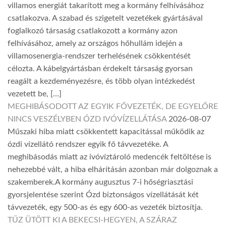
villamos energiát takarított meg a kormány felhívásához
csatlakozva. A szabad és szigetelt vezetékek gyártásával
foglalkozó társaság csatlakozott a kormány azon
felhívásához, amely az országos hőhullám idején a
villamosenergia-rendszer terhelésének csökkentését
célozta. A kábelgyártásban érdekelt társaság gyorsan
reagált a kezdeményezésre, és több olyan intézkedést
vezetett be, […]
MEGHIBÁSODOTT AZ EGYIK FŐVEZETÉK, DE EGYELŐRE
NINCS VESZÉLYBEN ÓZD IVÓVÍZELLÁTÁSA
2026-08-07
Műszaki hiba miatt csökkentett kapacitással működik az
ózdi vízellátó rendszer egyik fő távvezetéke. A
meghibásodás miatt az ivóvíztároló medencék feltöltése is
nehezebbé vált, a hiba elhárításán azonban már dolgoznak a
szakemberek.A kormány augusztus 7-i hőségriasztási
gyorsjelentése szerint Ózd biztonságos vízellátását két
távvezeték, egy 500-as és egy 600-as vezeték biztosítja.
TŰZ ÜTÖTT KI A BEKECSI-HEGYEN, A SZÁRAZ