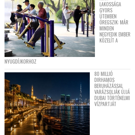
LAKOSSÁGA
GYORS
ÜTEMBEN
ÖREGSZIK: MÁR
MINDEN
NEGYEDIK EMBER
KÖZELÍT A
NYUGDÍJKORHOZ
80 MILLIÓ
DIRHAMOS
BERUHÁZÁSSAL
VARÁZSOLJÁK ÚJJÁ
DUBAI TÖRTÉNELMI
VÍZPARTJÁT