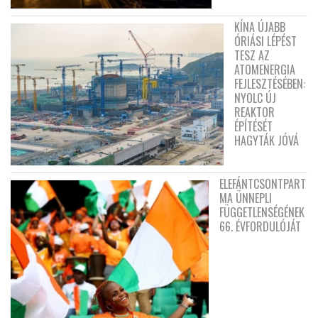
KÍNA ÚJABB
ÓRIÁSI LÉPÉST
TESZ AZ
ATOMENERGIA
FEJLESZTÉSÉBEN:
NYOLC ÚJ
REAKTOR
ÉPÍTÉSÉT
HAGYTÁK JÓVÁ
ELEFÁNTCSONTPART
MA ÜNNEPLI
FÜGGETLENSÉGÉNEK
66. ÉVFORDULÓJÁT