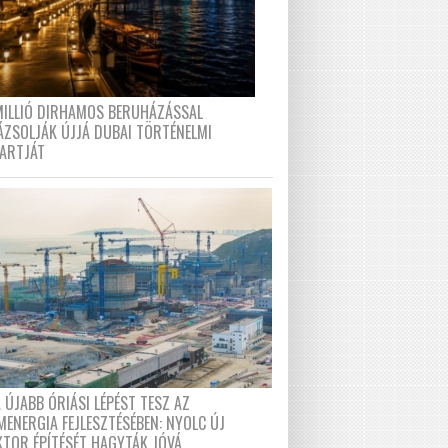
MILLIÓ DIRHAMOS BERUHÁZÁSSAL
ÁZSOLJÁK ÚJJÁ DUBAI TÖRTÉNELMI
PARTJÁT
 ÚJABB ÓRIÁSI LÉPÉST TESZ AZ
MENERGIA FEJLESZTÉSÉBEN: NYOLC ÚJ
KTOR ÉPÍTÉSÉT HAGYTÁK JÓVÁ