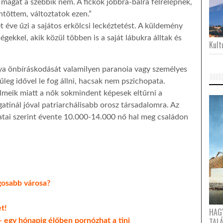
magát a szebbik nem. A fickók jobbra-balra félrelépnek,
töttem, változtatok ezen.”
t éve űzi a sajátos erkölcsi leckéztetést. A küldemény
gekkel, akik közül többen is a saját lábukra álltak és
Kultu
ya önbíráskodását valamilyen paranoia vagy személyes
űleg idővel le fog állni, hacsak nem pszichopata.
lelmeik miatt a nők sokmindent képesek eltűrni a
gatinál jóval patriarchálisabb orosz társadalomra. Az
atai szerint évente 10.000-14.000 nő hal meg családon
gosabb városa?
t!
HAG
TAL
 egy hónapig élőben pornózhat a tini