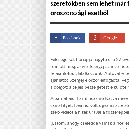
szeretőkben sem lehet már fe
oroszországi esetből.
Facebook
Google +
Felesége két hónapja hagyta el a 27 év
romlott meg, akivel Szergej az internet
felajánlotta: „Találkozzunk. Autóval ér
ajánlatot Szergej először elfogadta, vé
a dolgot: a teljes beszélgetést elküldte 
A barnahajú, harmincas nő Kátya néve
csinál ilyet. Nem ez volt ugyanis az el
szex-videót a hites urával a főszerepbe
„Látom, ahogy cseléddé válnak a nők és 