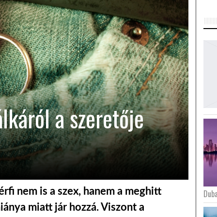
lkáról a szeretője
érfi nem is a szex, hanem a meghitt
Duba
ánya miatt jár hozzá. Viszont a