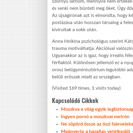
szörnyű látnom, mennyire nem értékeli 
és senki nem bünteti meg őket. Úgy dön
Az újságírónak azt is elmondta, hogy ké
postázása után hosszan társalog a felesé
kivirultak a sokk után.
Anna Hnikina pszichológus szerint Kát
trauma motiválhatja. Akcióival valószín
Ugyanakkor az is igaz, hogy irreális fé
férfiaktól. Különösen jellemző ez a nyu
orosz belügyminisztérium legutóbbi ad
belüli erőszak miatt az országban.
(Visited 169 times, 1 visits today)
Kapcsolódó Cikkek
Moszkva a világ egyik legbiztonsá
Ingyen pornó a moszkvai metrón
Ne söpörd össze az őszi faleveleke
Megnyerte a hazafias vetélkedőt –