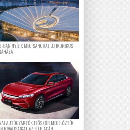
6-BAN NYÍLIK MEG SANGHAJ ÚJ IKONIKUS
RAHÁZA
ÍNAI AUTÓGYÁRTÓK ELŐSZÖR MEGELŐZTÉK
N RIVÁLISAIKAT AZ EU PIACÁN