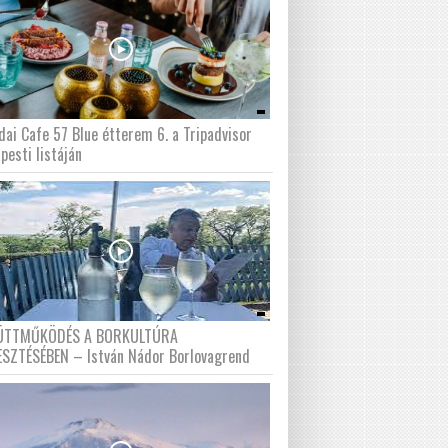
dai Cafe 57 Blue étterem 6. a Tripadvisor
pesti listáján
ÜTTMŰKÖDÉS A BORKULTÚRA
ESZTÉSÉBEN – István Nádor Borlovagrend