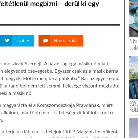
ltétlenül megbízni – derül ki egy
A bu
Twitter
Hozzászólás
buda
es moszkvai Szergejt. A házasság egy másik nő miatt
en elegyedett csevegésbe. Egyszer csak az a másik barna
ted megyek. Előtte menj be a patikába.” Bár az egyértelmű
gül a randiból nem lett semmi. Felesége viszont megtudta
neki a másik nő.
EGY
n magyarázta el a Komszomolszkaja Pravdának, miért
FEJL
ső alkalom, már több mint tíz feleségnek küldött konkrét
n.
a férjeik a lábukat is beléjük törlik! Magabiztos nőként