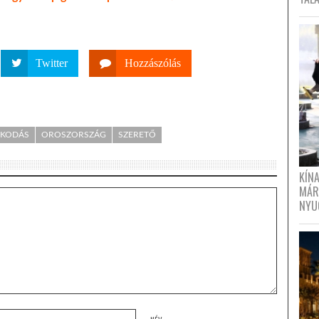
Twitter
Hozzászólás
SKODÁS
OROSZORSZÁG
SZERETŐ
KÍN
MÁR
NYU