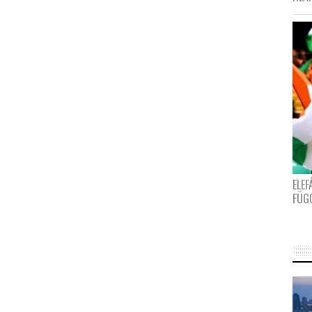
ELE
FÜG