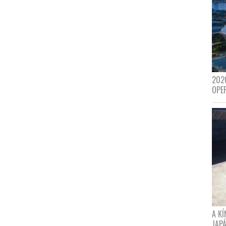
202
OPE
A K
JAPÁ