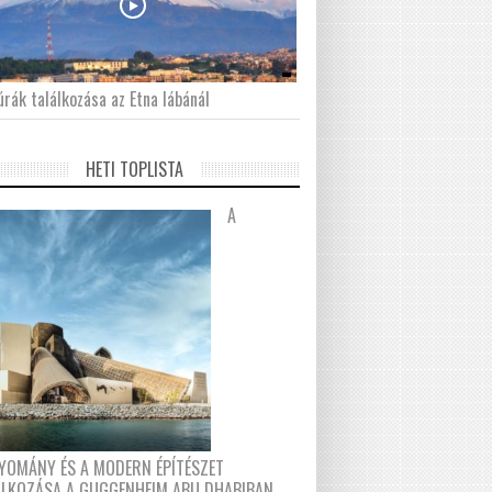
́rák találkozása az Etna lábánál
HETI TOPLISTA
A
YOMÁNY ÉS A MODERN ÉPÍTÉSZET
ÁLKOZÁSA A GUGGENHEIM ABU DHABIBAN