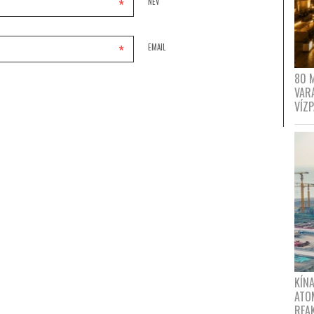
*
NÉV
*
EMAIL
80 
VAR
VÍZ
KÍNA
ATO
REA