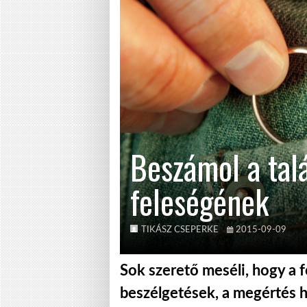
Beszámol a talá
feleségének
TIKÁSZ CSEPERKE
2015-09-09
Sok szerető meséli, hogy a f
beszélgetések, a megértés hi