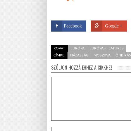
Facebook
Google +
ROVAT:
EURÓPA
EURÓPA - FEATURES
CÍMKE:
HÁZASSÁG
MOSZKVA
ÖNBÍRÁ
SZÓLJON HOZZÁ EHHEZ A CIKKHEZ