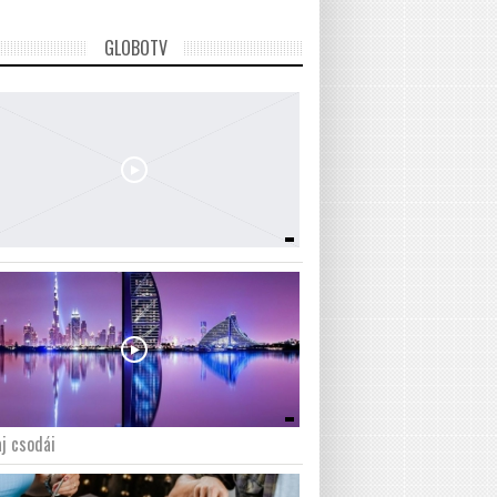
GLOBOTV
j csodái