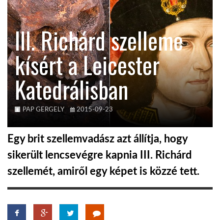
KÖZEL-KELET
III. Richárd szelleme
kísért a Leicester
AUSZTRÁLIA
Katedrálisban
A VILÁG ITTHON
PAP GERGELY
2015-09-23
MÉDIA
Egy brit szellemvadász azt állítja, hogy
sikerült lencsevégre kapnia III. Richárd
szellemét, amiről egy képet is közzé tett.
GLOBOTV BP
HÍR3D