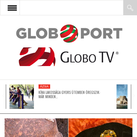
FŐOLDAL
AFRIKA
EURÓPA
ÁZSIA
ÁZSIA
KÍNA LAKOSSÁGA GYORS ÜTEMBEN ÖREGSZIK:
MÁR MINDEN…
ÉSZAK-AMERIKA
LATIN-AMERIKA