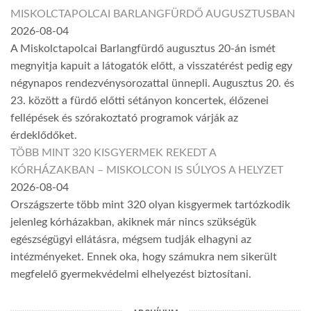
MISKOLCTAPOLCAI BARLANGFÜRDŐ AUGUSZTUSBAN
2026-08-04
A Miskolctapolcai Barlangfürdő augusztus 20-án ismét
megnyitja kapuit a látogatók előtt, a visszatérést pedig egy
négynapos rendezvénysorozattal ünnepli. Augusztus 20. és
23. között a fürdő előtti sétányon koncertek, élőzenei
fellépések és szórakoztató programok várják az
érdeklődőket.
TÖBB MINT 320 KISGYERMEK REKEDT A
KÓRHÁZAKBAN – MISKOLCON IS SÚLYOS A HELYZET
2026-08-04
Országszerte több mint 320 olyan kisgyermek tartózkodik
jelenleg kórházakban, akiknek már nincs szükségük
egészségügyi ellátásra, mégsem tudják elhagyni az
intézményeket. Ennek oka, hogy számukra nem sikerült
megfelelő gyermekvédelmi elhelyezést biztosítani.