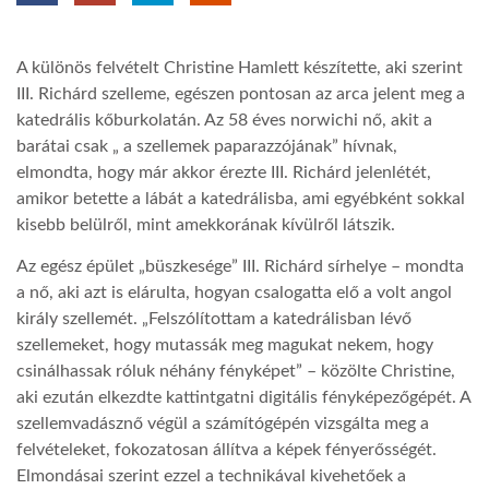
TROPICALMAGAZIN
A különös felvételt Christine Hamlett készítette, aki szerint
III. Richárd szelleme, egészen pontosan az arca jelent meg a
GLOBOTV
katedrális kőburkolatán. Az 58 éves norwichi nő, akit a
barátai csak „ a szellemek paparazzójának” hívnak,
elmondta, hogy már akkor érezte III. Richárd jelenlétét,
AFRIKA TUDÁSTÁR
amikor betette a lábát a katedrálisba, ami egyébként sokkal
kisebb belülről, mint amekkorának kívülről látszik.
A NAP SZÉPE
Az egész épület „büszkesége” III. Richárd sírhelye – mondta
a nő, aki azt is elárulta, hogyan csalogatta elő a volt angol
király szellemét. „Felszólítottam a katedrálisban lévő
LINKTR.EE
szellemeket, hogy mutassák meg magukat nekem, hogy
csinálhassak róluk néhány fényképet” – közölte Christine,
GLOBOZSARU
aki ezután elkezdte kattintgatni digitális fényképezőgépét. A
szellemvadásznő végül a számítógépén vizsgálta meg a
felvételeket, fokozatosan állítva a képek fényerősségét.
DOBRAVERO.HU
Elmondásai szerint ezzel a technikával kivehetőek a