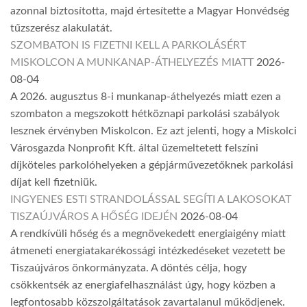
azonnal biztosította, majd értesítette a Magyar Honvédség
tűzszerész alakulatát.
SZOMBATON IS FIZETNI KELL A PARKOLÁSÉRT
MISKOLCON A MUNKANAP-ÁTHELYEZÉS MIATT
2026-
08-04
A 2026. augusztus 8-i munkanap-áthelyezés miatt ezen a
szombaton a megszokott hétköznapi parkolási szabályok
lesznek érvényben Miskolcon. Ez azt jelenti, hogy a Miskolci
Városgazda Nonprofit Kft. által üzemeltetett felszíni
díjköteles parkolóhelyeken a gépjárművezetőknek parkolási
díjat kell fizetniük.
INGYENES ESTI STRANDOLÁSSAL SEGÍTI A LAKOSOKAT
TISZAÚJVÁROS A HŐSÉG IDEJÉN
2026-08-04
A rendkívüli hőség és a megnövekedett energiaigény miatt
átmeneti energiatakarékossági intézkedéseket vezetett be
Tiszaújváros önkormányzata. A döntés célja, hogy
csökkentsék az energiafelhasználást úgy, hogy közben a
legfontosabb közszolgáltatások zavartalanul működjenek.