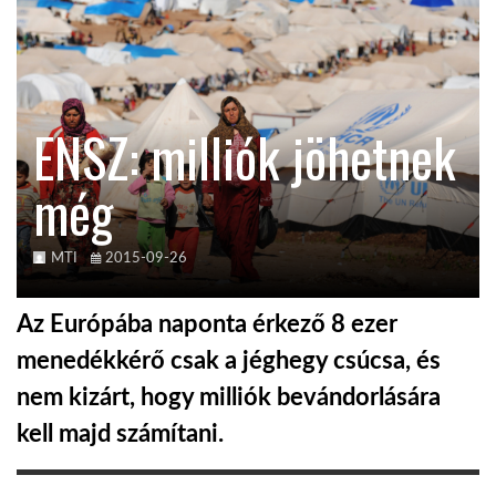
TROPICALMAGAZIN
GLOBOTV
ENSZ: milliók jöhetnek
még
AFRIKA TUDÁSTÁR
A NAP SZÉPE
MTI
2015-09-26
Az Európába naponta érkező 8 ezer
LINKTR.EE
menedékkérő csak a jéghegy csúcsa, és
nem kizárt, hogy milliók bevándorlására
GLOBOZSARU
kell majd számítani.
DOBRAVERO.HU