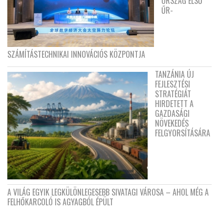
ORSZÁG ELSŐ
ŰR-
SZÁMÍTÁSTECHNIKAI INNOVÁCIÓS KÖZPONTJA
TANZÁNIA ÚJ
FEJLESZTÉSI
STRATÉGIÁT
HIRDETETT A
GAZDASÁGI
NÖVEKEDÉS
FELGYORSÍTÁSÁRA
A VILÁG EGYIK LEGKÜLÖNLEGESEBB SIVATAGI VÁROSA – AHOL MÉG A
FELHŐKARCOLÓ IS AGYAGBÓL ÉPÜLT