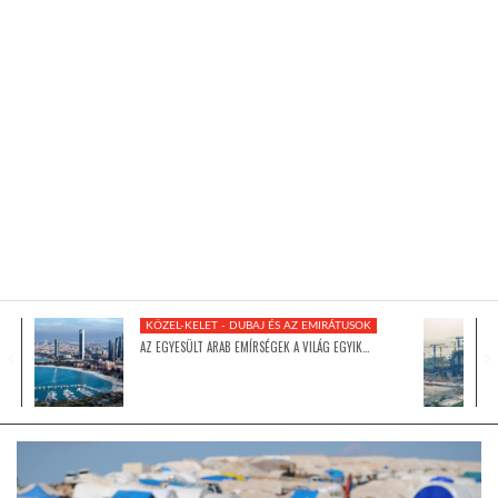
KÖZEL-KELET
AUSZTRÁLIA
A VILÁG ITTHON
MÉDIA
KÖZEL-KELET - DUBAJ ÉS AZ EMIRÁTUSOK
AZ EGYESÜLT ARAB EMÍRSÉGEK A VILÁG EGYIK…
GLOBOTV BP
HÍR3D