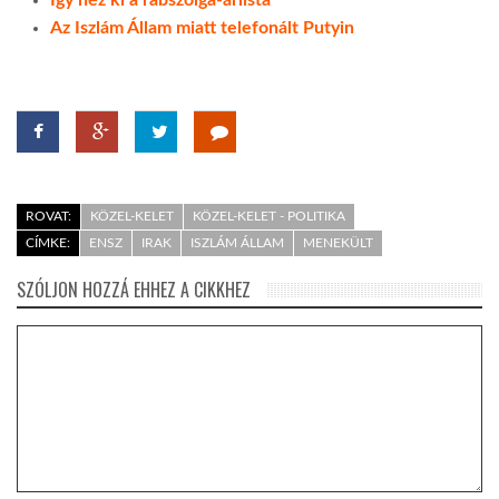
Az Iszlám Állam miatt telefonált Putyin
ROVAT:
KÖZEL-KELET
KÖZEL-KELET - POLITIKA
CÍMKE:
ENSZ
IRAK
ISZLÁM ÁLLAM
MENEKÜLT
SZÓLJON HOZZÁ EHHEZ A CIKKHEZ