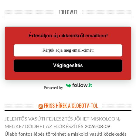
FOLLOW.IT
Értesüljön új cikkeinkről emailben!
Véglegesítés
Powered by
FRISS HÍREK A GLOBOTV-TŐL
JELENTŐS VASÚTI FEJLESZTÉS JÖHET MISKOLCON,
MEGKEZDŐDHET AZ ELŐKÉSZÍTÉS
2026-08-09
Újabb fontos lépés történhet a miskolci vasúti közlekedés