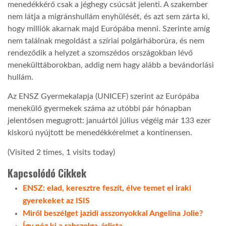
menedékkérő csak a jéghegy csúcsát jelenti. A szakember
nem látja a migránshullám enyhülését, és azt sem zárta ki,
hogy milliók akarnak majd Európába menni. Szerinte amíg
nem találnak megoldást a szíriai polgárháborúra, és nem
rendeződik a helyzet a szomszédos országokban lévő
menekülttáborokban, addig nem hagy alább a bevándorlási
hullám.
Az ENSZ Gyermekalapja (UNICEF) szerint az Európába
menekülő gyermekek száma az utóbbi pár hónapban
jelentősen megugrott: januártól július végéig már 133 ezer
kiskorú nyújtott be menedékkérelmet a kontinensen.
(Visited 2 times, 1 visits today)
Kapcsolódó Cikkek
ENSZ: elad, keresztre feszít, élve temet el iraki
gyerekeket az ISIS
Miről beszélget jazidi asszonyokkal Angelina Jolie?
Így néz ki a rabszolga-árlista