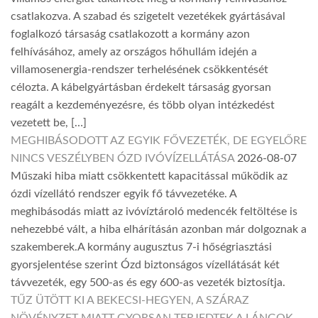
csatlakozva. A szabad és szigetelt vezetékek gyártásával
foglalkozó társaság csatlakozott a kormány azon
felhívásához, amely az országos hőhullám idején a
villamosenergia-rendszer terhelésének csökkentését
célozta. A kábelgyártásban érdekelt társaság gyorsan
reagált a kezdeményezésre, és több olyan intézkedést
vezetett be, […]
MEGHIBÁSODOTT AZ EGYIK FŐVEZETÉK, DE EGYELŐRE
NINCS VESZÉLYBEN ÓZD IVÓVÍZELLÁTÁSA
2026-08-07
Műszaki hiba miatt csökkentett kapacitással működik az
ózdi vízellátó rendszer egyik fő távvezetéke. A
meghibásodás miatt az ivóvíztároló medencék feltöltése is
nehezebbé vált, a hiba elhárításán azonban már dolgoznak a
szakemberek.A kormány augusztus 7-i hőségriasztási
gyorsjelentése szerint Ózd biztonságos vízellátását két
távvezeték, egy 500-as és egy 600-as vezeték biztosítja.
TŰZ ÜTÖTT KI A BEKECSI-HEGYEN, A SZÁRAZ