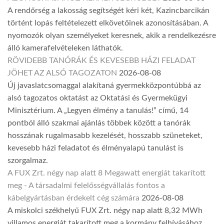
A rendőrség a lakosság segítségét kéri két, Kazincbarcikán
történt lopás feltételezett elkövetőinek azonosításában. A
nyomozók olyan személyeket keresnek, akik a rendelkezésre
álló kamerafelvételeken láthatók.
RÖVIDEBB TANÓRÁK ÉS KEVESEBB HÁZI FELADAT
JÖHET AZ ALSÓ TAGOZATON
2026-08-08
Új javaslatcsomaggal alakítaná gyermekközpontúbbá az
alsó tagozatos oktatást az Oktatási és Gyermekügyi
Minisztérium. A „Legyen élmény a tanulás!” című, 14
pontból álló szakmai ajánlás többek között a tanórák
hosszának rugalmasabb kezelését, hosszabb szüneteket,
kevesebb házi feladatot és élményalapú tanulást is
szorgalmaz.
A FUX Zrt. négy nap alatt 8 Megawatt energiát takarított
meg - A társadalmi felelősségvállalás fontos a
kábelgyártásban érdekelt cég számára
2026-08-08
A miskolci székhelyű FUX Zrt. négy nap alatt 8,32 MWh
villamos energiát takarított meg a kormány felhívásához