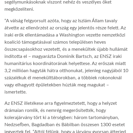
segélymunkásoknak viszont nehéz és veszélyes őket
megközelíteni.
“A válság felgyorsult azóta, hogy az Iszlám Állam tavaly
átvette az ellenőrzést az ország egy jelentős része felett. Az
iraki erők ellentámadása a Washington vezette nemzetközi
koalíció támogatásával számos településen heves
összecsapásokhoz vezetett, és a menekültek újabb hullámát
indította el – magyarázta Dominik Bartsch, az ENSZ iraki
humanitárius koordinátorának helyettese. Az erőszak miatt
3,2 millióan hagyták hátra otthonukat, jelenleg nagyjából 10
százalékuk él menekülttáborokban, a többiek rokonoknál
vagy elhagyott épületekben húzták meg magukat –
ismertette.
Az ENSZ illetékese arra figyelmeztetett, hogy a helyzet
drámaian romlik, és nemrég megerősítették, hogy
kolerajárvány tört ki a térségben: három tartományban,
Nedzsefben, Bagdadban és Bábilban összesen 1300 esetet
jegyeztek fel. “Attól félünk, hogy a járvány gyorsan átterjed