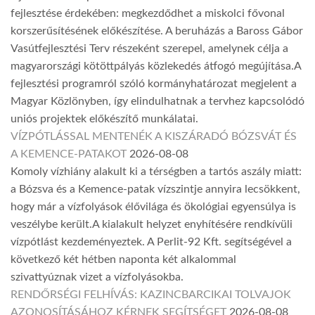
fejlesztése érdekében: megkezdődhet a miskolci fővonal
korszerűsítésének előkészítése. A beruházás a Baross Gábor
Vasútfejlesztési Terv részeként szerepel, amelynek célja a
magyarországi kötöttpályás közlekedés átfogó megújítása.A
fejlesztési programról szóló kormányhatározat megjelent a
Magyar Közlönyben, így elindulhatnak a tervhez kapcsolódó
uniós projektek előkészítő munkálatai.
VÍZPÓTLÁSSAL MENTENÉK A KISZÁRADÓ BÓZSVÁT ÉS
A KEMENCE-PATAKOT
2026-08-08
Komoly vízhiány alakult ki a térségben a tartós aszály miatt:
a Bózsva és a Kemence-patak vízszintje annyira lecsökkent,
hogy már a vízfolyások élővilága és ökológiai egyensúlya is
veszélybe került.A kialakult helyzet enyhítésére rendkívüli
vízpótlást kezdeményeztek. A Perlit-92 Kft. segítségével a
következő két hétben naponta két alkalommal
szivattyúznak vizet a vízfolyásokba.
RENDŐRSÉGI FELHÍVÁS: KAZINCBARCIKAI TOLVAJOK
AZONOSÍTÁSÁHOZ KÉRNEK SEGÍTSÉGET
2026-08-08