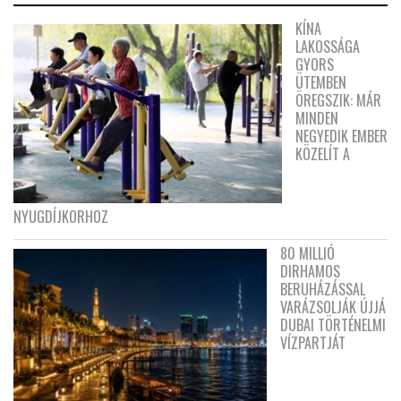
KÍNA
LAKOSSÁGA
GYORS
ÜTEMBEN
ÖREGSZIK: MÁR
MINDEN
NEGYEDIK EMBER
KÖZELÍT A
NYUGDÍJKORHOZ
80 MILLIÓ
DIRHAMOS
BERUHÁZÁSSAL
VARÁZSOLJÁK ÚJJÁ
DUBAI TÖRTÉNELMI
VÍZPARTJÁT