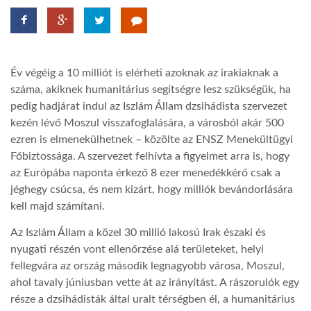
LATIMO.HU
Év végéig a 10 milliót is elérheti azoknak az irakiaknak a
GLOBOBOOK
száma, akiknek humanitárius segítségre lesz szükségük, ha
pedig hadjárat indul az Iszlám Állam dzsihádista szervezet
kezén lévő Moszul visszafoglalására, a városból akár 500
ezren is elmenekülhetnek – közölte az ENSZ Menekültügyi
Főbiztossága. A szervezet felhívta a figyelmet arra is, hogy
az Európába naponta érkező 8 ezer menedékkérő csak a
jéghegy csúcsa, és nem kizárt, hogy milliók bevándorlására
kell majd számítani.
Az Iszlám Állam a közel 30 millió lakosú Irak északi és
nyugati részén vont ellenőrzése alá területeket, helyi
fellegvára az ország második legnagyobb városa, Moszul,
ahol tavaly júniusban vette át az irányítást. A rászorulók egy
része a dzsihádisták által uralt térségben él, a humanitárius