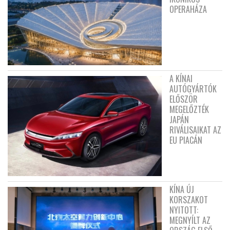
OPERAHÁZA
A KÍNAI
AUTÓGYÁRTÓK
ELŐSZÖR
MEGELŐZTÉK
JAPÁN
RIVÁLISAIKAT AZ
EU PIACÁN
KÍNA ÚJ
KORSZAKOT
NYITOTT:
MEGNYÍLT AZ