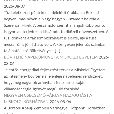
NÖVÉNYZET MIATT GYORSAN TERJEDTEK A LÁNGOK
2026-08-07
Tűz keletkezett pénteken a délelőtti órákban a Bekecsi-
hegyen, más néven a Nagy-hegyen – számolt be róla a
Szerencsi Hírek. A beszámoló szerint a lángok több ponton
is gyorsan terjedtek a kiszáradt, földközeli növényzetben. A
tűz időnként a fák lombkoronáját is elérte, így a füst
messziről is jól látható volt. A környéken jelentős számban
találhatók szőlőültetvények, […]
BŐVÍTENÉ NAPERŐMŰVÉT A MISKOLCI EGYETEM
2026-
08-06
Jelentős energetikai fejlesztést tervez a Miskolci Egyetem:
az intézmény bővítené a jelenlegi napelemes rendszerét,
hogy még nagyobb arányban fedezhesse saját
villamosenergia-igényét megújuló forrásból.
NEGYVEN CSECSEMŐ VÁRJA A HAZAJUTÁST A
MISKOLCI KÓRHÁZBAN
2026-08-06
A Borsod-Abaúj-Zemplén Vármegyei Központi Kórházban