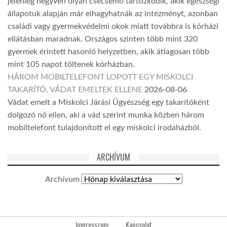
jelenleg negyven olyan csecsemő tartózkodik, akik egészségi
állapotuk alapján már elhagyhatnák az intézményt, azonban
családi vagy gyermekvédelmi okok miatt továbbra is kórházi
ellátásban maradnak. Országos szinten több mint 320
gyermek érintett hasonló helyzetben, akik átlagosan több
mint 105 napot töltenek kórházban.
HÁROM MOBILTELEFONT LOPOTT EGY MISKOLCI
TAKARÍTÓ, VÁDAT EMELTEK ELLENE
2026-08-06
Vádat emelt a Miskolci Járási Ügyészség egy takarítóként
dolgozó nő ellen, aki a vád szerint munka közben három
mobiltelefont tulajdonított el egy miskolci irodaházból.
ARCHÍVUM
Archívum
Impresszum
Kapcsolat