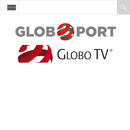
FŐOLDAL
AFRIKA
EURÓPA
ÁZSIA
ÉSZAK-AMERIKA
LATIN-AMERIKA