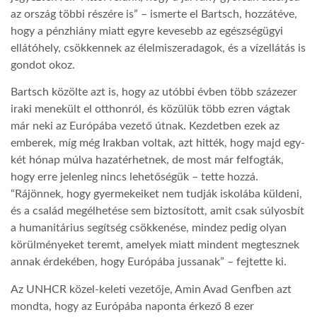
az ország többi részére is” – ismerte el Bartsch, hozzátéve,
hogy a pénzhiány miatt egyre kevesebb az egészségügyi
ellátóhely, csökkennek az élelmiszeradagok, és a vízellátás is
gondot okoz.
Bartsch közölte azt is, hogy az utóbbi évben több százezer
iraki menekült el otthonról, és közülük több ezren vágtak
már neki az Európába vezető útnak. Kezdetben ezek az
emberek, míg még Irakban voltak, azt hitték, hogy majd egy-
két hónap múlva hazatérhetnek, de most már felfogták,
hogy erre jelenleg nincs lehetőségük – tette hozzá.
“Rájönnek, hogy gyermekeiket nem tudják iskolába küldeni,
és a család megélhetése sem biztosított, amit csak súlyosbít
a humanitárius segítség csökkenése, mindez pedig olyan
körülményeket teremt, amelyek miatt mindent megtesznek
annak érdekében, hogy Európába jussanak” – fejtette ki.
Az UNHCR közel-keleti vezetője, Amin Avad Genfben azt
mondta, hogy az Európába naponta érkező 8 ezer