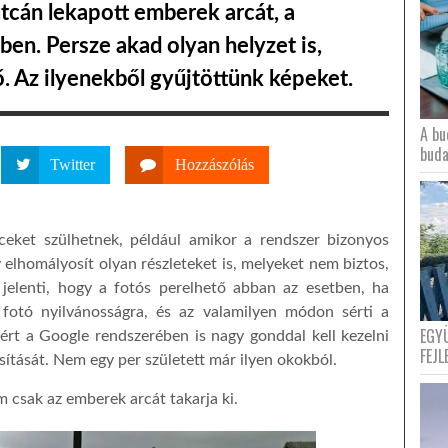
utcán lekapott emberek arcát, a
en. Persze akad olyan helyzet is,
ő. Az ilyenekből gyűjtöttünk képeket.
A bu
buda
Twitter
Hozzászólás
ceket szülhetnek, például amikor a rendszer bizonyos
 elhomályosít olyan részleteket is, melyeket nem biztos,
jelenti, hogy a fotós perelhető abban az esetben, ha
l fotó nyilvánosságra, és az valamilyen módon sérti a
EGY
zért a Google rendszerében is nagy gonddal kell kezelni
FEJL
ítását. Nem egy per született már ilyen okokból.
m csak az emberek arcát takarja ki.