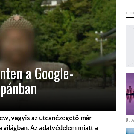
inten a Google-
apánban
iew, vagyis az utcanézegető már
Duba
a világban. Az adatvédelem miatt a