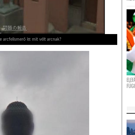
 arcfelismerő itt mit vélt arcnak?
ELE
FÜG