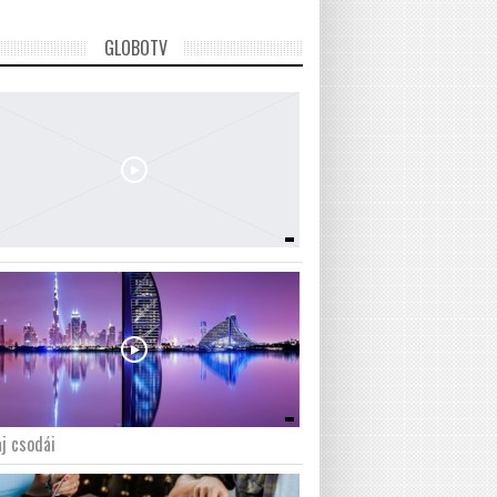
GLOBOTV
j csodái