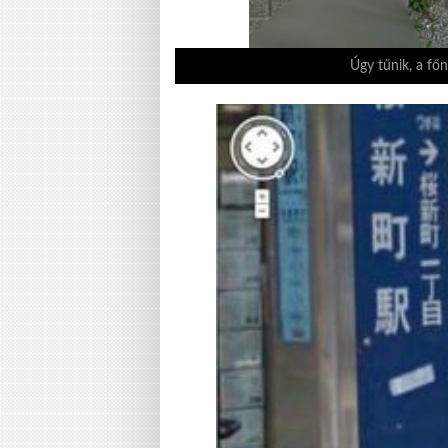
Úgy tűnik, a főn