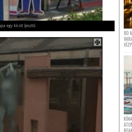
pa egy kicsit ijesztő.
80 
VAR
VÍZ
KÍNA
ATO
REA