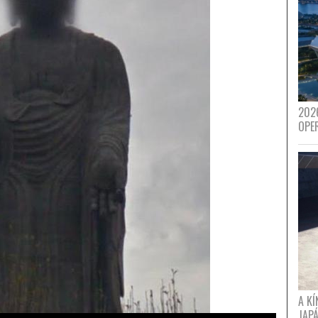
202
OPE
A K
JAPÁ