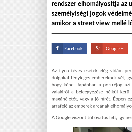
rendszer elhomályosítja az 
személyiségi jogok védelméb
amikor a street view mellé l
Facebook
Google +
Az ilyen téves esetek elég vidám per
dolgokat tényleges embereknek vél, így
hogy kéne. Japánban a portréjog azt 
valakiről a beleegyezése nélkül kerü
magánéletét, vagy a jó hírét. Éppen e
arrafelé az emberek arcának elhomályos
A Google viszont túl óvatos lett, így ne