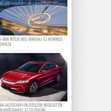
6-BAN NYÍLIK MEG SANGHAJ ÚJ IKONIKUS
RAHÁZA
ÍNAI AUTÓGYÁRTÓK ELŐSZÖR MEGELŐZTÉK
N RIVÁLISAIKAT AZ EU PIACÁN