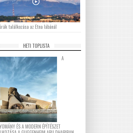
́rák találkozása az Etna lábánál
HETI TOPLISTA
A
YOMÁNY ÉS A MODERN ÉPÍTÉSZET
ÁLKOZÁSA A GUGGENHEIM ABU DHABIBAN