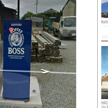
Kultu
HAG
TAL