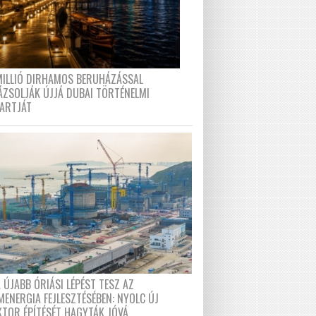
MILLIÓ DIRHAMOS BERUHÁZÁSSAL
ÁZSOLJÁK ÚJJÁ DUBAI TÖRTÉNELMI
PARTJÁT
 ÚJABB ÓRIÁSI LÉPÉST TESZ AZ
MENERGIA FEJLESZTÉSÉBEN: NYOLC ÚJ
KTOR ÉPÍTÉSÉT HAGYTÁK JÓVÁ