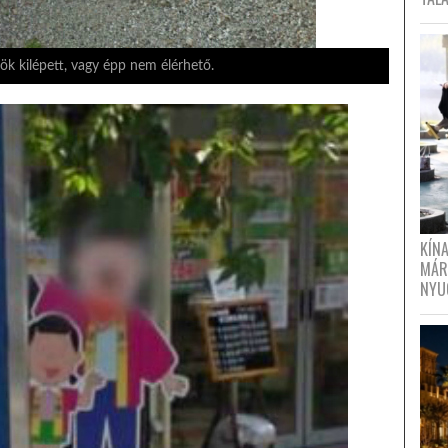
ök kilépett, vagy épp nem élérhető.
KÍN
MÁR
NYU