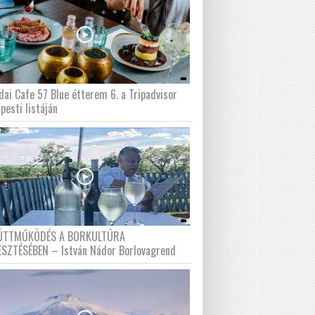
dai Cafe 57 Blue étterem 6. a Tripadvisor
pesti listáján
ÜTTMŰKÖDÉS A BORKULTÚRA
ESZTÉSÉBEN – István Nádor Borlovagrend