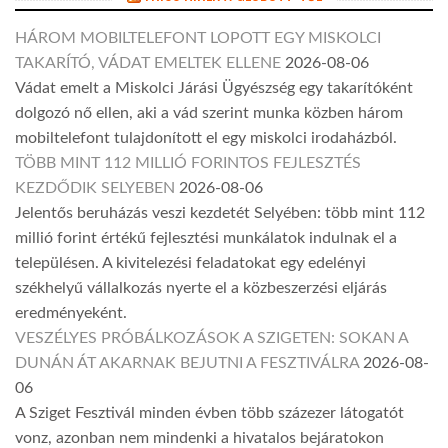
HÁROM MOBILTELEFONT LOPOTT EGY MISKOLCI
TAKARÍTÓ, VÁDAT EMELTEK ELLENE
2026-08-06
Vádat emelt a Miskolci Járási Ügyészség egy takarítóként
dolgozó nő ellen, aki a vád szerint munka közben három
mobiltelefont tulajdonított el egy miskolci irodaházból.
TÖBB MINT 112 MILLIÓ FORINTOS FEJLESZTÉS
KEZDŐDIK SELYEBEN
2026-08-06
Jelentős beruházás veszi kezdetét Selyében: több mint 112
millió forint értékű fejlesztési munkálatok indulnak el a
településen. A kivitelezési feladatokat egy edelényi
székhelyű vállalkozás nyerte el a közbeszerzési eljárás
eredményeként.
VESZÉLYES PRÓBÁLKOZÁSOK A SZIGETEN: SOKAN A
DUNÁN ÁT AKARNAK BEJUTNI A FESZTIVÁLRA
2026-08-
06
A Sziget Fesztivál minden évben több százezer látogatót
vonz, azonban nem mindenki a hivatalos bejáratokon