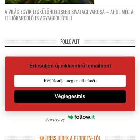
A VILÁG EGYIK LEGKÜLÖNLEGESEBB SIVATAGI VÁROSA – AHOL MÉG A
FELHŐKARCOLÓ IS AGYAGBÓL ÉPÜLT
FOLLOW.IT
Értesüljön új cikkeinkről emailben!
Véglegesítés
Powered by
FRISS HÍREK A GLOBOTV-TŐL