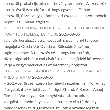
keresztül próbál eljutni a rendezvény területére. A szervezők
szerint évről évre előfordul, hogy egyesek a Dunán
keresztül, úszva vagy különféle vízi eszközökkel szeretnének
bejutni az Óbudai-szigetre.
MODERN ÓVODA ÉPÜLHET ENCSEN: KÖZEL 400 MILLIÓ
FORINTOS FEJLESZTÉS INDUL
2026-08-05
Jelentős beruházás veszi kezdetét Encsen, ahol teljesen
megújul a Csoda-Vár Óvoda és Bölcsőde 2. számú
tagintézménye. A fejlesztés célja, hogy korszerűbb,
biztonságosabb és a mai elvárásoknak megfelelő környezet
várja a kisgyermekeket és az intézmény dolgozóit.
FERTŐZÉS MIATT AZ IDEI SZEZON VÉGÉIG BEZÁRT AZ
ARLÓI STRAND
2026-08-05
A 2026-os fürdési szezon hátralévő részében nem fogadhat
látogatókat az Arlói Suvadás Liget Strand. A Borsod-Abaúj-
Zemplén Vármegyei Kormányhivatal laboratóriumi
vizsgálatok eredményei alapján rendelte el a fürdőhely
működésének felfüggesztését, miután a vízminőség már