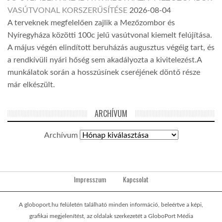
VASÚTVONAL KORSZERŰSÍTÉSE
2026-08-04
A terveknek megfelelően zajlik a Mezőzombor és
Nyíregyháza közötti 100c jelű vasútvonal kiemelt felújítása.
A május végén elindított beruházás augusztus végéig tart, és
a rendkívüli nyári hőség sem akadályozta a kivitelezést.A
munkálatok során a hosszúsínek cseréjének döntő része
már elkészült.
ARCHÍVUM
Archívum
Impresszum
Kapcsolat
A globoport.hu felületén található minden információ, beleértve a képi,
grafikai megjelenítést, az oldalak szerkezetét a GloboPort Média