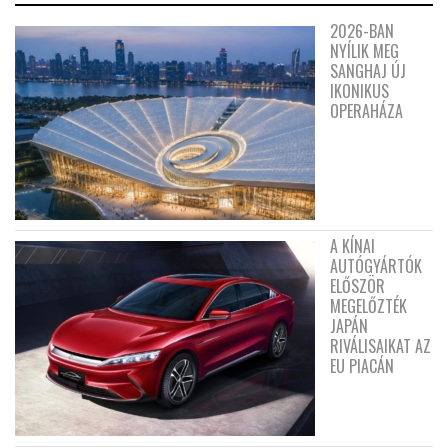
2026-BAN
NYÍLIK MEG
SANGHAJ ÚJ
IKONIKUS
OPERAHÁZA
A KÍNAI
AUTÓGYÁRTÓK
ELŐSZÖR
MEGELŐZTÉK
JAPÁN
RIVÁLISAIKAT AZ
EU PIACÁN