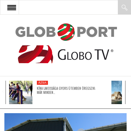
FŐOLDAL
AFRIKA
EURÓPA
ÁZSIA
ÁZSIA
KÍNA LAKOSSÁGA GYORS ÜTEMBEN ÖREGSZIK:
MÁR MINDEN…
ÉSZAK-AMERIKA
LATIN-AMERIKA