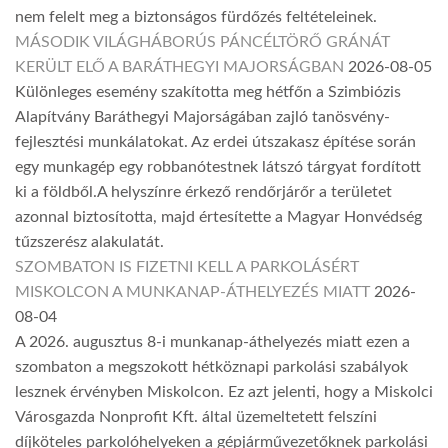
nem felelt meg a biztonságos fürdőzés feltételeinek.
MÁSODIK VILÁGHÁBORÚS PÁNCÉLTÖRŐ GRÁNÁT
KERÜLT ELŐ A BARÁTHEGYI MAJORSÁGBAN
2026-08-05
Különleges esemény szakította meg hétfőn a Szimbiózis
Alapítvány Baráthegyi Majorságában zajló tanösvény-
fejlesztési munkálatokat. Az erdei útszakasz építése során
egy munkagép egy robbanótestnek látszó tárgyat fordított
ki a földből.A helyszínre érkező rendőrjárőr a területet
azonnal biztosította, majd értesítette a Magyar Honvédség
tűzszerész alakulatát.
SZOMBATON IS FIZETNI KELL A PARKOLÁSÉRT
MISKOLCON A MUNKANAP-ÁTHELYEZÉS MIATT
2026-
08-04
A 2026. augusztus 8-i munkanap-áthelyezés miatt ezen a
szombaton a megszokott hétköznapi parkolási szabályok
lesznek érvényben Miskolcon. Ez azt jelenti, hogy a Miskolci
Városgazda Nonprofit Kft. által üzemeltetett felszíni
díjköteles parkolóhelyeken a gépjárművezetőknek parkolási