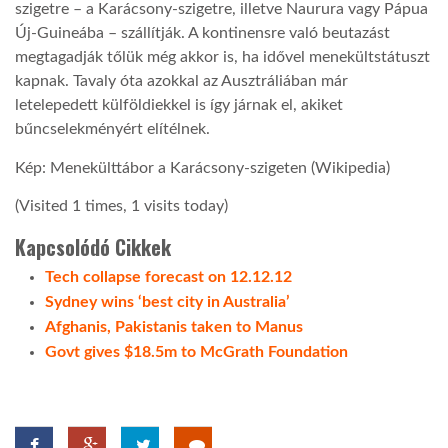
szigetre – a Karácsony-szigetre, illetve Naurura vagy Pápua
Új-Guineába – szállítják. A kontinensre való beutazást
megtagadják tőlük még akkor is, ha idővel menekültstátuszt
kapnak. Tavaly óta azokkal az Ausztráliában már
letelepedett külföldiekkel is így járnak el, akiket
bűncselekményért elítélnek.
Kép: Menekülttábor a Karácsony-szigeten (Wikipedia)
(Visited 1 times, 1 visits today)
Kapcsolódó Cikkek
Tech collapse forecast on 12.12.12
Sydney wins ‘best city in Australia’
Afghanis, Pakistanis taken to Manus
Govt gives $18.5m to McGrath Foundation