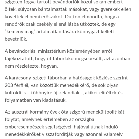
szigeten fogva tartott bevándorlók közül sokan embert
öltek, súlyosan bántalmaztak másokat, vagy gyerekek ellen
LATIMO.HU
követtek el nemi erőszakot. Dutton elmondta, hogy a
rendőrök csak csekély ellenállásba ütköztek, de egy
“kemény mag” ártalmatlanítására könnygázt kellett
GLOBOBOOK
bevetniük.
A bevándorlási minisztérium közleményében arról
tájékoztatott, hogy öt táborlakó megsebesült, azt azonban
nem részletezte, hogyan.
A karácsony-szigeti táborban a hatóságok közlése szerint
203 férfi él, van közöttük menedékkérő, de sok olyan
külföldi is – többnyire új-zélandiak -, akiket elítéltek és
folyamatban van kiadatásuk.
Az ausztrál kormány évek óta szigorú menekültpolitikát
folytat, amelynek értelmében az országba
embercsempészek segítségével, hajóval útnak induló
menedékkérőket visszafordítják vagy azonnal valamely