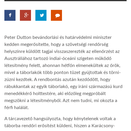
TROPICALMAGAZIN
GLOBOTV
Peter Dutton bevándorlási és határvédelmi miniszter
kedden megerősítette, hogy a szövetségi rendőrség
AFRIKA TUDÁSTÁR
helyszínre küldött tagjai visszaszerezték az ellenőrzést az
Ausztráliához tartozó indiai-óceáni szigeten működő
létesítmény felett, ahonnan hétfőn elmenekültek az őrök,
A NAP SZÉPE
mivel a táborlakók több ponton tüzet gyújtottak és törni-
zúzni kezdtek. A rendbontás azután kezdődött, hogy
rábukkantak az egyik táborlakó, egy iráni származású kurd
LINKTR.EE
menedékkérő holttestére, aki előzőleg megpróbált
megszökni a létesítményből. Azt nem tudni, mi okozta a
GLOBOZSARU
férfi halálát.
A tárcavezető hangsúlyozta, hogy kénytelenek voltak a
DOBRAVERO.HU
táborba rendőri erősítést küldeni, hiszen a Karácsony-