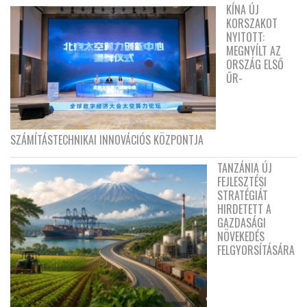
KÍNA ÚJ
KORSZAKOT
NYITOTT:
MEGNYÍLT AZ
ORSZÁG ELSŐ
ŰR-
SZÁMÍTÁSTECHNIKAI INNOVÁCIÓS KÖZPONTJA
TANZÁNIA ÚJ
FEJLESZTÉSI
STRATÉGIÁT
HIRDETETT A
GAZDASÁGI
NÖVEKEDÉS
FELGYORSÍTÁSÁRA