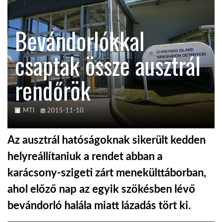
KÖZEL-KELET
Bevándorlókkal
csaptak össze ausztrál
AUSZTRÁLIA
rendőrök
A VILÁG ITTHON
MTI
2015-11-10
MÉDIA
Az ausztrál hatóságoknak sikerült kedden
helyreállítaniuk a rendet abban a
karácsony-szigeti zárt menekülttáborban,
GLOBOTV BP
ahol előző nap az egyik szökésben lévő
bevándorló halála miatt lázadás tört ki.
HÍR3D