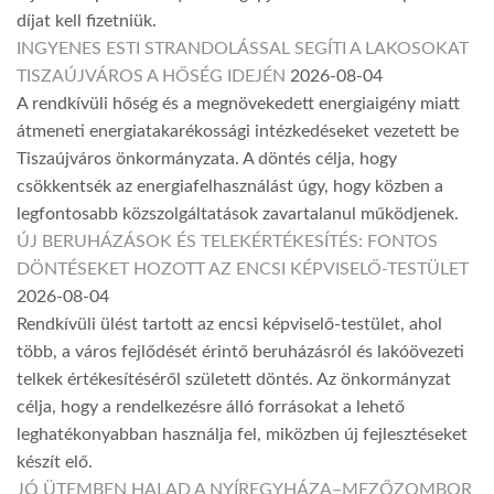
díjat kell fizetniük.
INGYENES ESTI STRANDOLÁSSAL SEGÍTI A LAKOSOKAT
TISZAÚJVÁROS A HŐSÉG IDEJÉN
2026-08-04
A rendkívüli hőség és a megnövekedett energiaigény miatt
átmeneti energiatakarékossági intézkedéseket vezetett be
Tiszaújváros önkormányzata. A döntés célja, hogy
csökkentsék az energiafelhasználást úgy, hogy közben a
legfontosabb közszolgáltatások zavartalanul működjenek.
ÚJ BERUHÁZÁSOK ÉS TELEKÉRTÉKESÍTÉS: FONTOS
DÖNTÉSEKET HOZOTT AZ ENCSI KÉPVISELŐ-TESTÜLET
2026-08-04
Rendkívüli ülést tartott az encsi képviselő-testület, ahol
több, a város fejlődését érintő beruházásról és lakóövezeti
telkek értékesítéséről született döntés. Az önkormányzat
célja, hogy a rendelkezésre álló forrásokat a lehető
leghatékonyabban használja fel, miközben új fejlesztéseket
készít elő.
JÓ ÜTEMBEN HALAD A NYÍREGYHÁZA–MEZŐZOMBOR