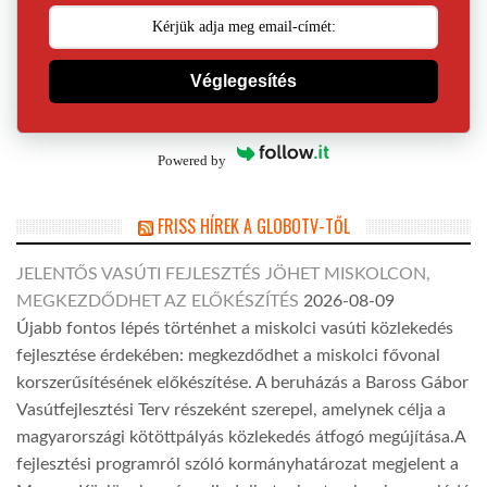
Véglegesítés
Powered by
FRISS HÍREK A GLOBOTV-TŐL
JELENTŐS VASÚTI FEJLESZTÉS JÖHET MISKOLCON,
MEGKEZDŐDHET AZ ELŐKÉSZÍTÉS
2026-08-09
Újabb fontos lépés történhet a miskolci vasúti közlekedés
fejlesztése érdekében: megkezdődhet a miskolci fővonal
korszerűsítésének előkészítése. A beruházás a Baross Gábor
Vasútfejlesztési Terv részeként szerepel, amelynek célja a
magyarországi kötöttpályás közlekedés átfogó megújítása.A
fejlesztési programról szóló kormányhatározat megjelent a