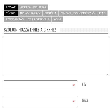
ROVAT:
AFRIKA - POLITIKA
CÍMKE:
BOKO HARAM
NIGÉRIA
ÖNGYILKOS MERÉNYLŐ
PIAC
ROBBANTÁS
TERRORIZMUS
YOLA
SZÓLJON HOZZÁ EHHEZ A CIKKHEZ
*
NÉV
*
EMAIL