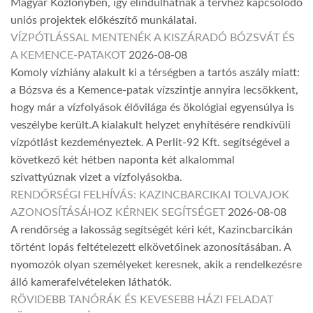
Magyar Közlönyben, így elindulhatnak a tervhez kapcsolódó
uniós projektek előkészítő munkálatai.
VÍZPÓTLÁSSAL MENTENÉK A KISZÁRADÓ BÓZSVÁT ÉS
A KEMENCE-PATAKOT
2026-08-08
Komoly vízhiány alakult ki a térségben a tartós aszály miatt:
a Bózsva és a Kemence-patak vízszintje annyira lecsökkent,
hogy már a vízfolyások élővilága és ökológiai egyensúlya is
veszélybe került.A kialakult helyzet enyhítésére rendkívüli
vízpótlást kezdeményeztek. A Perlit-92 Kft. segítségével a
következő két hétben naponta két alkalommal
szivattyúznak vizet a vízfolyásokba.
RENDŐRSÉGI FELHÍVÁS: KAZINCBARCIKAI TOLVAJOK
AZONOSÍTÁSÁHOZ KÉRNEK SEGÍTSÉGET
2026-08-08
A rendőrség a lakosság segítségét kéri két, Kazincbarcikán
történt lopás feltételezett elkövetőinek azonosításában. A
nyomozók olyan személyeket keresnek, akik a rendelkezésre
álló kamerafelvételeken láthatók.
RÖVIDEBB TANÓRÁK ÉS KEVESEBB HÁZI FELADAT