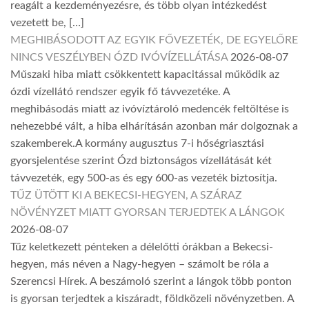
reagált a kezdeményezésre, és több olyan intézkedést
vezetett be, […]
MEGHIBÁSODOTT AZ EGYIK FŐVEZETÉK, DE EGYELŐRE
NINCS VESZÉLYBEN ÓZD IVÓVÍZELLÁTÁSA
2026-08-07
Műszaki hiba miatt csökkentett kapacitással működik az
ózdi vízellátó rendszer egyik fő távvezetéke. A
meghibásodás miatt az ivóvíztároló medencék feltöltése is
nehezebbé vált, a hiba elhárításán azonban már dolgoznak a
szakemberek.A kormány augusztus 7-i hőségriasztási
gyorsjelentése szerint Ózd biztonságos vízellátását két
távvezeték, egy 500-as és egy 600-as vezeték biztosítja.
TŰZ ÜTÖTT KI A BEKECSI-HEGYEN, A SZÁRAZ
NÖVÉNYZET MIATT GYORSAN TERJEDTEK A LÁNGOK
2026-08-07
Tűz keletkezett pénteken a délelőtti órákban a Bekecsi-
hegyen, más néven a Nagy-hegyen – számolt be róla a
Szerencsi Hírek. A beszámoló szerint a lángok több ponton
is gyorsan terjedtek a kiszáradt, földközeli növényzetben. A