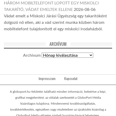
HÁROM MOBILTELEFONT LOPOTT EGY MISKOLCI
TAKARÍTÓ, VÁDAT EMELTEK ELLENE
2026-08-06
Vádat emelt a Miskolci Járási Ügyészség egy takarítóként
dolgozó nő ellen, aki a vád szerint munka közben három
mobiltelefont tulajdonított el egy miskolci irodaházból.
ARCHÍVUM
Archívum
Impresszum
Kapcsolat
A globoport.hu felületén található minden információ, beleértve a képi,
grafikai megjelenítést, az oldalak szerkezetét a GloboPort Média
kizárólagos tulajdona. Mindennemű továbbszolgáltatás,
továbbértékesítés, egészében vagy részleteiben az újraközlés kizárólag a
GloboPort Média előzetes írásbeli hozzájárulásával lehetséges.