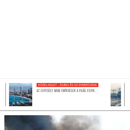
KÖZEL-KELET
AUSZTRÁLIA
A VILÁG ITTHON
MÉDIA
KÖZEL-KELET - DUBAJ ÉS AZ EMIRÁTUSOK
AZ EGYESÜLT ARAB EMÍRSÉGEK A VILÁG EGYIK…
GLOBOTV BP
HÍR3D