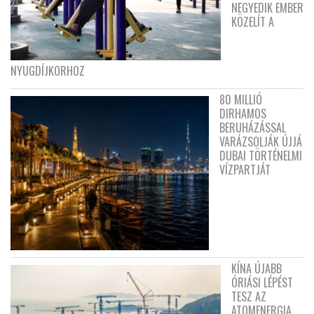
NEGYEDIK EMBER
KÖZELÍT A
NYUGDÍJKORHOZ
80 MILLIÓ
DIRHAMOS
BERUHÁZÁSSAL
VARÁZSOLJÁK ÚJJÁ
DUBAI TÖRTÉNELMI
VÍZPARTJÁT
KÍNA ÚJABB
ÓRIÁSI LÉPÉST
TESZ AZ
ATOMENERGIA