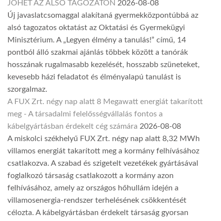
JÖHET AZ ALSÓ TAGOZATON
2026-08-08
Új javaslatcsomaggal alakítaná gyermekközpontúbbá az
alsó tagozatos oktatást az Oktatási és Gyermekügyi
Minisztérium. A „Legyen élmény a tanulás!” című, 14
pontból álló szakmai ajánlás többek között a tanórák
hosszának rugalmasabb kezelését, hosszabb szüneteket,
kevesebb házi feladatot és élményalapú tanulást is
szorgalmaz.
A FUX Zrt. négy nap alatt 8 Megawatt energiát takarított
meg - A társadalmi felelősségvállalás fontos a
kábelgyártásban érdekelt cég számára
2026-08-08
A miskolci székhelyű FUX Zrt. négy nap alatt 8,32 MWh
villamos energiát takarított meg a kormány felhívásához
csatlakozva. A szabad és szigetelt vezetékek gyártásával
foglalkozó társaság csatlakozott a kormány azon
felhívásához, amely az országos hőhullám idején a
villamosenergia-rendszer terhelésének csökkentését
célozta. A kábelgyártásban érdekelt társaság gyorsan