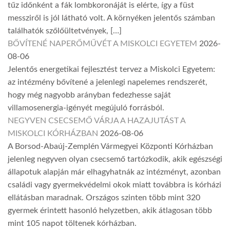
tűz időnként a fák lombkoronáját is elérte, így a füst
messziről is jól látható volt. A környéken jelentős számban
találhatók szőlőültetvények, […]
BŐVÍTENÉ NAPERŐMŰVÉT A MISKOLCI EGYETEM
2026-
08-06
Jelentős energetikai fejlesztést tervez a Miskolci Egyetem:
az intézmény bővítené a jelenlegi napelemes rendszerét,
hogy még nagyobb arányban fedezhesse saját
villamosenergia-igényét megújuló forrásból.
NEGYVEN CSECSEMŐ VÁRJA A HAZAJUTÁST A
MISKOLCI KÓRHÁZBAN
2026-08-06
A Borsod-Abaúj-Zemplén Vármegyei Központi Kórházban
jelenleg negyven olyan csecsemő tartózkodik, akik egészségi
állapotuk alapján már elhagyhatnák az intézményt, azonban
családi vagy gyermekvédelmi okok miatt továbbra is kórházi
ellátásban maradnak. Országos szinten több mint 320
gyermek érintett hasonló helyzetben, akik átlagosan több
mint 105 napot töltenek kórházban.