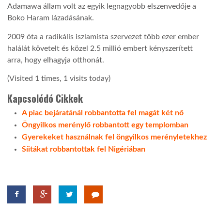
Adamawa állam volt az egyik legnagyobb elszenvedője a
Boko Haram lázadásának.
2009 óta a radikális iszlamista szervezet több ezer ember
halálát követelt és közel 2.5 millió embert kényszerített
arra, hogy elhagyja otthonát.
(Visited 1 times, 1 visits today)
Kapcsolódó Cikkek
A piac bejáratánál robbantotta fel magát két nő
Öngyilkos merénylő robbantott egy templomban
Gyerekeket használnak fel öngyilkos merényletekhez
Síitákat robbantottak fel Nigériában