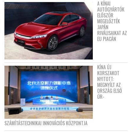
A KÍNAI
AUTÓGYÁRTÓK
ELŐSZÖR
MEGELŐZTÉK
JAPÁN
RIVÁLISAIKAT AZ
EU PIACÁN
KÍNA ÚJ
KORSZAKOT
NYITOTT:
MEGNYÍLT AZ
ORSZÁG ELSŐ
ŰR-
SZÁMÍTÁSTECHNIKAI INNOVÁCIÓS KÖZPONTJA