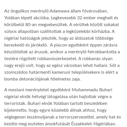
Az öngyilkos merénylő Adamawa állam fővárosában,
LATIMO.HU
Yolában lépett akcióba. Legkevesebb 32 ember meghalt és
körülbelül 80-an megsebesültek. A sérültek között sokakat
GLOBOBOOK
súlyos állapotban szállítottak a legközelebbi kórházba. A
nigériai hatóságok jelezték, hogy az áldozatok többsége
kereskedő és járókelő. A piacon egyébként éppen zárásra
készülődtek az árusok, amikor a merénylő felrobbantotta a
testére rögzített robbanószerkezetet. A robbanás olyan
nagy erejű volt, hogy az egész városban lehet hallani. Sőt a
szomszédos határmenti kameruni településekere is elért a
bomba detonációjának félelmetes zaja.
A mostani merényletet egyébként Muhammadu Buhari
nigériai elnök hétvégi látogatása után hajlottak végre a
terroristák. Buhari elnök Yolában tartott beszédében
kijelentette, hogy egyre közelebb állnak ahhoz, hogy
véglegesen leszámoljanak a terrorszervezettel, amely hat év
kezdte meg esztelen ámokfutását Északkelet-Nigériában.