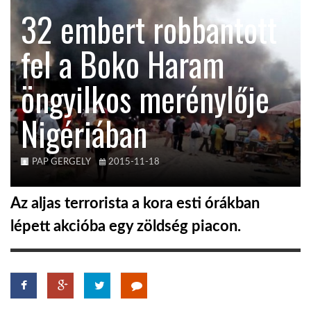
32 embert robbantott
TROPICALMAGAZIN
fel a Boko Haram
GLOBOTV
öngyilkos merénylője
Nigériában
AFRIKA TUDÁSTÁR
A NAP SZÉPE
PAP GERGELY
2015-11-18
Az aljas terrorista a kora esti órákban
LINKTR.EE
lépett akcióba egy zöldség piacon.
GLOBOZSARU
DOBRAVERO.HU