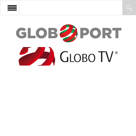
FŐOLDAL
AFRIKA
EURÓPA
ÁZSIA
ÉSZAK-AMERIKA
LATIN-AMERIKA