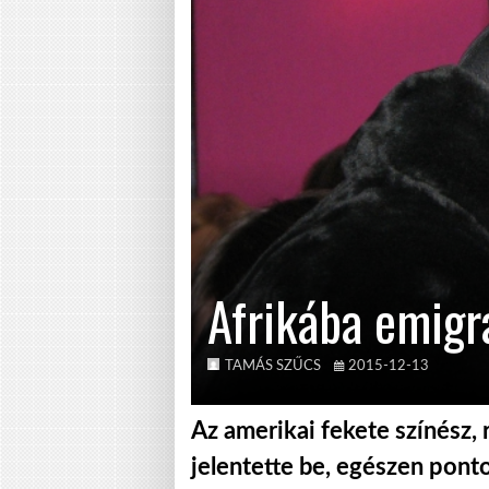
Afrikába emigr
TAMÁS SZŰCS
2015-12-13
Az amerikai fekete színész
jelentette be, egészen pont