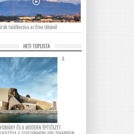
́rák találkozása az Etna lábánál
HETI TOPLISTA
A
YOMÁNY ÉS A MODERN ÉPÍTÉSZET
ÁLKOZÁSA A GUGGENHEIM ABU DHABIBAN