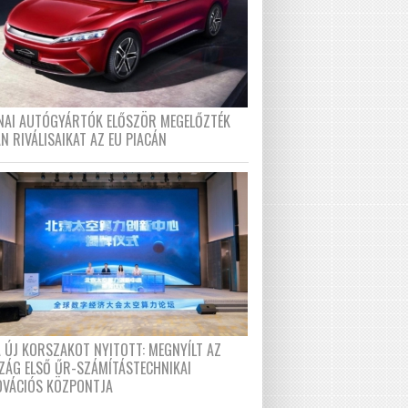
ÍNAI AUTÓGYÁRTÓK ELŐSZÖR MEGELŐZTÉK
N RIVÁLISAIKAT AZ EU PIACÁN
A ÚJ KORSZAKOT NYITOTT: MEGNYÍLT AZ
ZÁG ELSŐ ŰR-SZÁMÍTÁSTECHNIKAI
OVÁCIÓS KÖZPONTJA