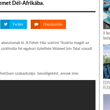
emet Dél-Afrikába.
Twitter
Hozzászólás
A bu
buda
 akasztanak ki. A Fehér Ház szerint “kizárta magát az
szólította fel egykori üzletfele Waleed bin Talal szaúdi
ehetősen szabadszájú beszélgetést, annak íme:
EGY
FEJL