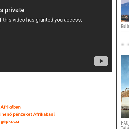
Kultu
-Afrikában
pihenő pénzeket Afrikában?
HAG
ó gépkocsi
TAL