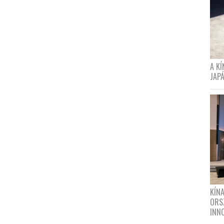
A K
JAPÁ
KÍN
ORS
INN