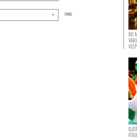
*
EMAIL
80 
VAR
VÍZ
ELE
FÜG