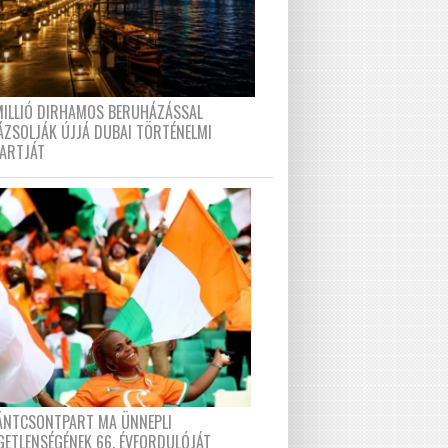
MILLIÓ DIRHAMOS BERUHÁZÁSSAL
ÁZSOLJÁK ÚJJÁ DUBAI TÖRTÉNELMI
PARTJÁT
FÁNTCSONTPART MA ÜNNEPLI
GETLENSÉGÉNEK 66. ÉVFORDULÓJÁT