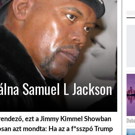
álna Samuel L Jackson
, rendező, ezt a Jimmy Kimmel Showban
Duba
osan azt mondta: Ha az a f*sszpó Trump