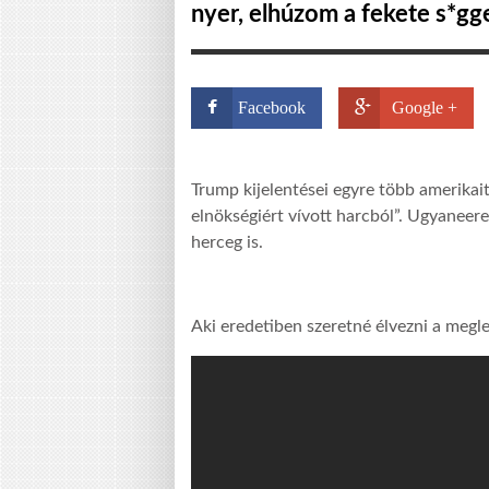
nyer, elhúzom a fekete s*gg
Facebook
Google +
Trump kijelentései egyre több amerikait
elnökségiért vívott harcból”. Ugyaneere 
herceg is.
Aki eredetiben szeretné élvezni a megl