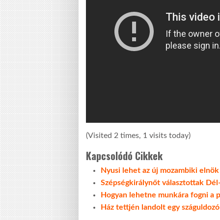
(Visited 2 times, 1 visits today)
Kapcsolódó Cikkek
Nyusi lehet az új mozambiki elnök
Szépségkirálynőt választottak Dél
Hogyan lehetne munkára fogni a 
Ház tettjén landolt egy száguldoz