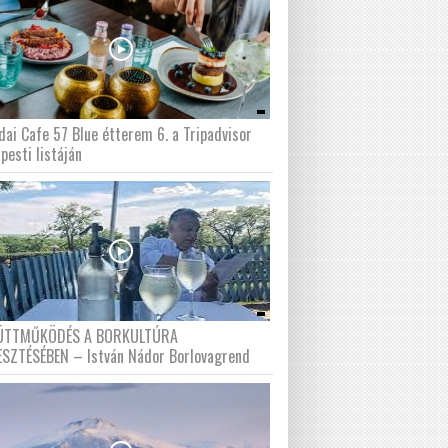
dai Cafe 57 Blue étterem 6. a Tripadvisor
pesti listáján
ÜTTMŰKÖDÉS A BORKULTÚRA
ESZTÉSÉBEN – István Nádor Borlovagrend