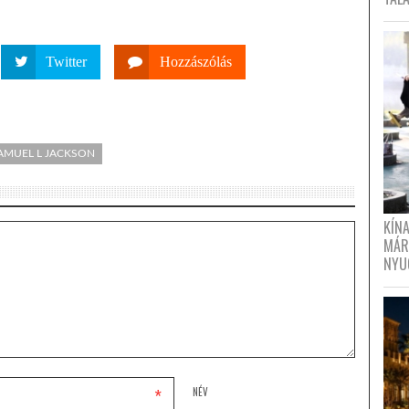
Twitter
Hozzászólás
AMUEL L JACKSON
KÍN
MÁR
NYU
*
NÉV