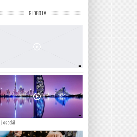
GLOBOTV
j csodái