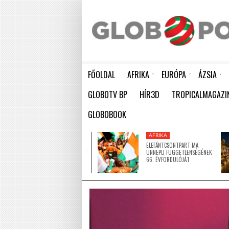
FŐOLDAL
AFRIKA
EURÓPA
ÁZSIA
ELEFÁNTCSONTPART MA ÜNNEPLI FÜGGETLENSÉGÉNEK 66. ÉVFORDULÓJÁT
HÁTBORZONGATÓ KAPCSOLAT A HAMBURGI KÉSELŐ ÉS A KOMBINÓS GYILKOS KÖZÖTT
KÍNA LAKOSSÁGA GYORS ÜTEMBEN
GLOBOTV BP
HÍR3D
TROPICALMAGAZI
GLOBOBOOK
AFRIKA
AFRIKA
ÚJ MECSETTEL
ELEFÁNTCSONTPART MA
GAZDAGODOTT NIGER EGYIK
ÜNNEPLI FÜGGETLENSÉGÉNEK
LEGNAGYOBB VÁROSA
66. ÉVFORDULÓJÁT