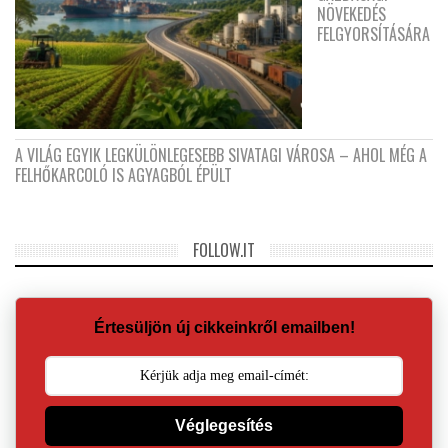
NÖVEKEDÉS
FELGYORSÍTÁSÁRA
A VILÁG EGYIK LEGKÜLÖNLEGESEBB SIVATAGI VÁROSA – AHOL MÉG A
FELHŐKARCOLÓ IS AGYAGBÓL ÉPÜLT
FOLLOW.IT
Értesüljön új cikkeinkről emailben!
Véglegesítés