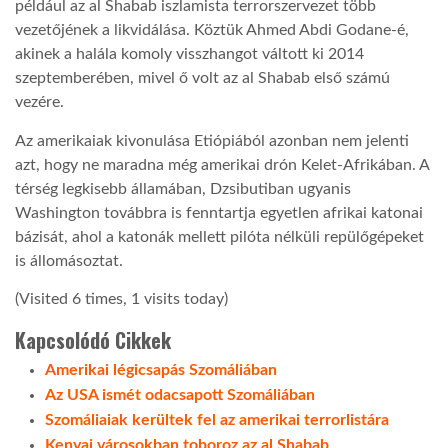
például az al Shabab iszlamista terrorszervezet több
vezetőjének a likvidálása. Köztük Ahmed Abdi Godane-é,
LATIMO.HU
akinek a halála komoly visszhangot váltott ki 2014
szeptemberében, mivel ő volt az al Shabab első számú
vezére.
GLOBOBOOK
Az amerikaiak kivonulása Etiópiából azonban nem jelenti
azt, hogy ne maradna még amerikai drón Kelet-Afrikában. A
térség legkisebb államában, Dzsibutiban ugyanis
Washington továbbra is fenntartja egyetlen afrikai katonai
bázisát, ahol a katonák mellett pilóta nélküli repülőgépeket
is állomásoztat.
(Visited 6 times, 1 visits today)
Kapcsolódó Cikkek
Amerikai légicsapás Szomáliában
Az USA ismét odacsapott Szomáliában
Szomáliaiak kerültek fel az amerikai terrorlistára
Kenyai városokban toboroz az al Shabab