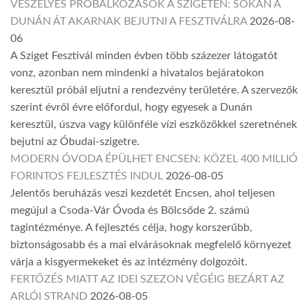
VESZÉLYES PRÓBÁLKOZÁSOK A SZIGETEN: SOKAN A
DUNÁN ÁT AKARNAK BEJUTNI A FESZTIVÁLRA
2026-08-
06
A Sziget Fesztivál minden évben több százezer látogatót
vonz, azonban nem mindenki a hivatalos bejáratokon
keresztül próbál eljutni a rendezvény területére. A szervezők
szerint évről évre előfordul, hogy egyesek a Dunán
keresztül, úszva vagy különféle vízi eszközökkel szeretnének
bejutni az Óbudai-szigetre.
MODERN ÓVODA ÉPÜLHET ENCSEN: KÖZEL 400 MILLIÓ
FORINTOS FEJLESZTÉS INDUL
2026-08-05
Jelentős beruházás veszi kezdetét Encsen, ahol teljesen
megújul a Csoda-Vár Óvoda és Bölcsőde 2. számú
tagintézménye. A fejlesztés célja, hogy korszerűbb,
biztonságosabb és a mai elvárásoknak megfelelő környezet
várja a kisgyermekeket és az intézmény dolgozóit.
FERTŐZÉS MIATT AZ IDEI SZEZON VÉGÉIG BEZÁRT AZ
ARLÓI STRAND
2026-08-05