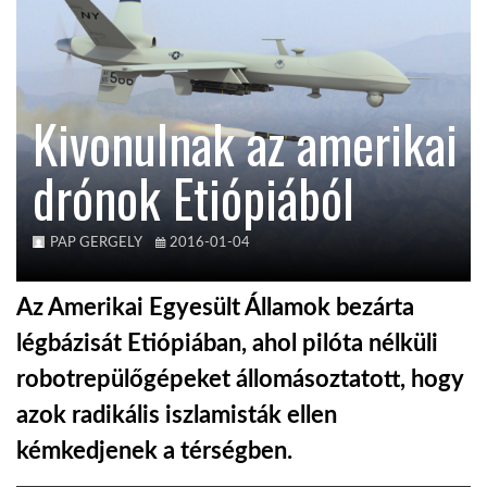
KÖZEL-KELET
Kivonulnak az amerikai
AUSZTRÁLIA
drónok Etiópiából
A VILÁG ITTHON
PAP GERGELY
2016-01-04
MÉDIA
Az Amerikai Egyesült Államok bezárta
légbázisát Etiópiában, ahol pilóta nélküli
robotrepülőgépeket állomásoztatott, hogy
GLOBOTV BP
azok radikális iszlamisták ellen
kémkedjenek a térségben.
HÍR3D