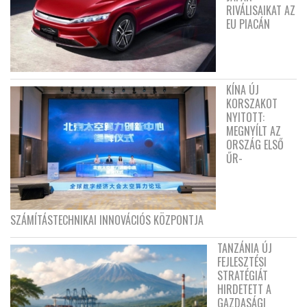
RIVÁLISAIKAT AZ
EU PIACÁN
KÍNA ÚJ
KORSZAKOT
NYITOTT:
MEGNYÍLT AZ
ORSZÁG ELSŐ
ŰR-
SZÁMÍTÁSTECHNIKAI INNOVÁCIÓS KÖZPONTJA
TANZÁNIA ÚJ
FEJLESZTÉSI
STRATÉGIÁT
HIRDETETT A
GAZDASÁGI