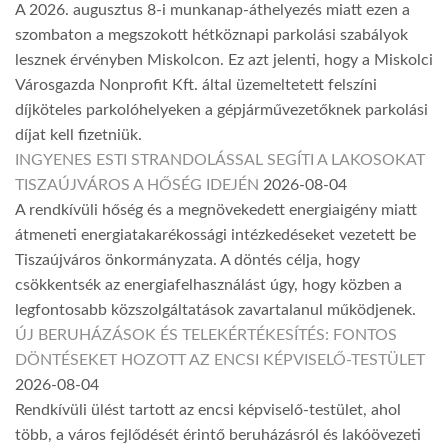
A 2026. augusztus 8-i munkanap-áthelyezés miatt ezen a
szombaton a megszokott hétköznapi parkolási szabályok
lesznek érvényben Miskolcon. Ez azt jelenti, hogy a Miskolci
Városgazda Nonprofit Kft. által üzemeltetett felszíni
díjköteles parkolóhelyeken a gépjárművezetőknek parkolási
díjat kell fizetniük.
INGYENES ESTI STRANDOLÁSSAL SEGÍTI A LAKOSOKAT
TISZAÚJVÁROS A HŐSÉG IDEJÉN
2026-08-04
A rendkívüli hőség és a megnövekedett energiaigény miatt
átmeneti energiatakarékossági intézkedéseket vezetett be
Tiszaújváros önkormányzata. A döntés célja, hogy
csökkentsék az energiafelhasználást úgy, hogy közben a
legfontosabb közszolgáltatások zavartalanul működjenek.
ÚJ BERUHÁZÁSOK ÉS TELEKÉRTÉKESÍTÉS: FONTOS
DÖNTÉSEKET HOZOTT AZ ENCSI KÉPVISELŐ-TESTÜLET
2026-08-04
Rendkívüli ülést tartott az encsi képviselő-testület, ahol
több, a város fejlődését érintő beruházásról és lakóövezeti