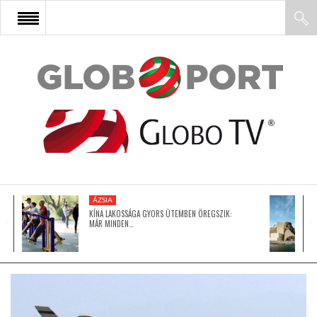
FŐOLDAL
AFRIKA
EURÓPA
ÁZSIA
ÁZSIA
KÍNA LAKOSSÁGA GYORS ÜTEMBEN ÖREGSZIK:
MÁR MINDEN…
ÉSZAK-AMERIKA
LATIN-AMERIKA