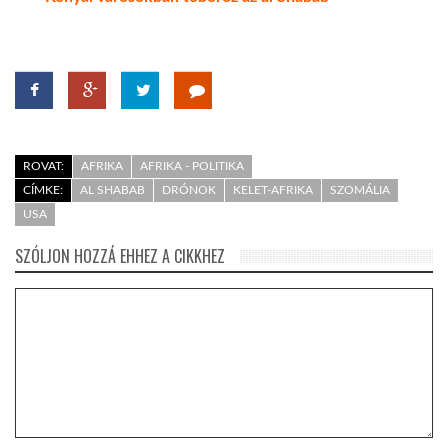
ROVAT:
AFRIKA
AFRIKA - POLITIKA
CÍMKE:
AL SHABAB
DRÓNOK
KELET-AFRIKA
SZOMÁLIA
USA
SZÓLJON HOZZÁ EHHEZ A CIKKHEZ