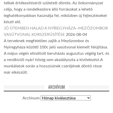
telkek értékesítéséről született döntés. Az önkormányzat
célja, hogy a rendelkezésre álló forrásokat a lehető
leghatékonyabban használja fel, miközben új fejlesztéseket
készít elő.
JÓ ÜTEMBEN HALAD A NYÍREGYHÁZA–MEZŐZOMBOR
VASÚTVONAL KORSZERŰSÍTÉSE
2026-08-04
A terveknek megfelelően zajlik a Mezőzombor és
Nyíregyháza közötti 100c jelű vasútvonal kiemelt felújítása.
A május végén elindított beruházás augusztus végéig tart, és
a rendkívüli nyári hőség sem akadályozta a kivitelezést.A
munkálatok során a hosszúsínek cseréjének döntő része
már elkészült.
ARCHÍVUM
Archívum