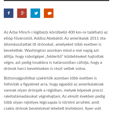
TROPICALMAGAZIN
GLOBOTV
Az Arba Minch-i légibázis körülbelül 400 km-re található az
etióp fővárostól, Addisz Abebától. Az amerikaiak 2011 óta
AFRIKA TUDÁSTÁR
állomásoztattak itt drónokat, amelyeket több esetben is
bevetettek. Washington azonban mind a mai napig azt
állítja, hogy robotgépei „felderítő” küldetéseket hajtottak
A NAP SZÉPE
végre, azt pedig továbbra is határozottan cáfolja, hogy a
drónok harci bevetéseken is részt vettek volna.
LINKTR.EE
Biztonságpolitikai szakértők azonban több esetben is
felhívták a figyelmet arra, hogy egyedül az amerikaiaknak
vannak olyan drónjaik a régióban, melyek képesek precíz
GLOBOZSARU
rakétatámadásokat végrehajtani. Az elmúlt években pedig
több olyan rejtélyes légicsapás is történt arrafelé, amit
DOBRAVERO.HU
csakis drónok bevetésével lehetett kivitelezni. Ilyen volt