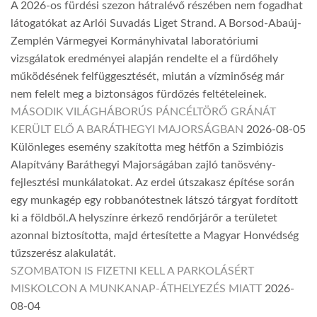
A 2026-os fürdési szezon hátralévő részében nem fogadhat
látogatókat az Arlói Suvadás Liget Strand. A Borsod-Abaúj-
Zemplén Vármegyei Kormányhivatal laboratóriumi
vizsgálatok eredményei alapján rendelte el a fürdőhely
működésének felfüggesztését, miután a vízminőség már
nem felelt meg a biztonságos fürdőzés feltételeinek.
MÁSODIK VILÁGHÁBORÚS PÁNCÉLTÖRŐ GRÁNÁT
KERÜLT ELŐ A BARÁTHEGYI MAJORSÁGBAN
2026-08-05
Különleges esemény szakította meg hétfőn a Szimbiózis
Alapítvány Baráthegyi Majorságában zajló tanösvény-
fejlesztési munkálatokat. Az erdei útszakasz építése során
egy munkagép egy robbanótestnek látszó tárgyat fordított
ki a földből.A helyszínre érkező rendőrjárőr a területet
azonnal biztosította, majd értesítette a Magyar Honvédség
tűzszerész alakulatát.
SZOMBATON IS FIZETNI KELL A PARKOLÁSÉRT
MISKOLCON A MUNKANAP-ÁTHELYEZÉS MIATT
2026-
08-04