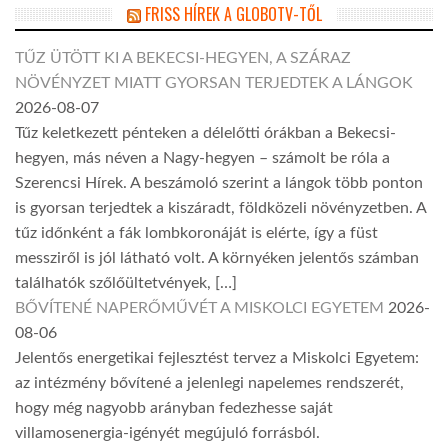
FRISS HÍREK A GLOBOTV-TŐL
TŰZ ÜTÖTT KI A BEKECSI-HEGYEN, A SZÁRAZ
NÖVÉNYZET MIATT GYORSAN TERJEDTEK A LÁNGOK
2026-08-07
Tűz keletkezett pénteken a délelőtti órákban a Bekecsi-
hegyen, más néven a Nagy-hegyen – számolt be róla a
Szerencsi Hírek. A beszámoló szerint a lángok több ponton
is gyorsan terjedtek a kiszáradt, földközeli növényzetben. A
tűz időnként a fák lombkoronáját is elérte, így a füst
messziről is jól látható volt. A környéken jelentős számban
találhatók szőlőültetvények, […]
BŐVÍTENÉ NAPERŐMŰVÉT A MISKOLCI EGYETEM
2026-
08-06
Jelentős energetikai fejlesztést tervez a Miskolci Egyetem:
az intézmény bővítené a jelenlegi napelemes rendszerét,
hogy még nagyobb arányban fedezhesse saját
villamosenergia-igényét megújuló forrásból.