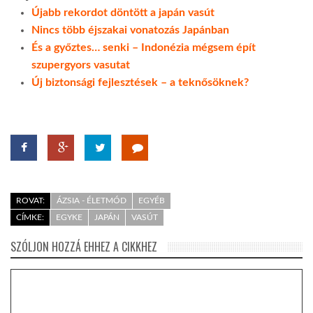
Újabb rekordot döntött a japán vasút
Nincs több éjszakai vonatozás Japánban
És a győztes… senki – Indonézia mégsem épít
szupergyors vasutat
Új biztonsági fejlesztések – a teknősöknek?
ROVAT:
ÁZSIA - ÉLETMÓD
EGYÉB
CÍMKE:
EGYKE
JAPÁN
VASÚT
SZÓLJON HOZZÁ EHHEZ A CIKKHEZ