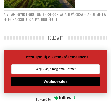
A VILÁG EGYIK LEGKÜLÖNLEGESEBB SIVATAGI VÁROSA – AHOL MÉG A
FELHŐKARCOLÓ IS AGYAGBÓL ÉPÜLT
FOLLOW.IT
Értesüljön új cikkeinkről emailben!
Véglegesítés
Powered by