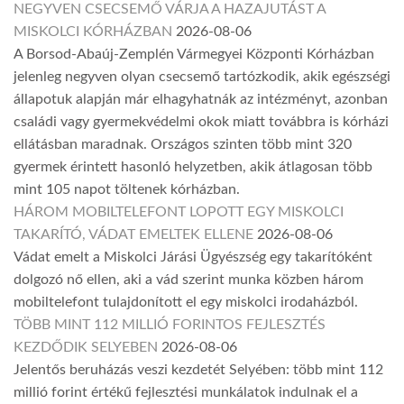
NEGYVEN CSECSEMŐ VÁRJA A HAZAJUTÁST A
MISKOLCI KÓRHÁZBAN
2026-08-06
A Borsod-Abaúj-Zemplén Vármegyei Központi Kórházban
jelenleg negyven olyan csecsemő tartózkodik, akik egészségi
állapotuk alapján már elhagyhatnák az intézményt, azonban
családi vagy gyermekvédelmi okok miatt továbbra is kórházi
ellátásban maradnak. Országos szinten több mint 320
gyermek érintett hasonló helyzetben, akik átlagosan több
mint 105 napot töltenek kórházban.
HÁROM MOBILTELEFONT LOPOTT EGY MISKOLCI
TAKARÍTÓ, VÁDAT EMELTEK ELLENE
2026-08-06
Vádat emelt a Miskolci Járási Ügyészség egy takarítóként
dolgozó nő ellen, aki a vád szerint munka közben három
mobiltelefont tulajdonított el egy miskolci irodaházból.
TÖBB MINT 112 MILLIÓ FORINTOS FEJLESZTÉS
KEZDŐDIK SELYEBEN
2026-08-06
Jelentős beruházás veszi kezdetét Selyében: több mint 112
millió forint értékű fejlesztési munkálatok indulnak el a