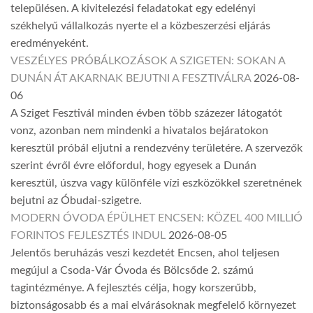
településen. A kivitelezési feladatokat egy edelényi
székhelyű vállalkozás nyerte el a közbeszerzési eljárás
eredményeként.
VESZÉLYES PRÓBÁLKOZÁSOK A SZIGETEN: SOKAN A
DUNÁN ÁT AKARNAK BEJUTNI A FESZTIVÁLRA
2026-08-
06
A Sziget Fesztivál minden évben több százezer látogatót
vonz, azonban nem mindenki a hivatalos bejáratokon
keresztül próbál eljutni a rendezvény területére. A szervezők
szerint évről évre előfordul, hogy egyesek a Dunán
keresztül, úszva vagy különféle vízi eszközökkel szeretnének
bejutni az Óbudai-szigetre.
MODERN ÓVODA ÉPÜLHET ENCSEN: KÖZEL 400 MILLIÓ
FORINTOS FEJLESZTÉS INDUL
2026-08-05
Jelentős beruházás veszi kezdetét Encsen, ahol teljesen
megújul a Csoda-Vár Óvoda és Bölcsőde 2. számú
tagintézménye. A fejlesztés célja, hogy korszerűbb,
biztonságosabb és a mai elvárásoknak megfelelő környezet