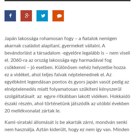
TROPICALMAGAZIN
GLOBOTV
Japán lakossága rohamosan fogy – a fiatalok nemigen
akarnak családot alapítani, gyermeket vállalni. A
AFRIKA TUDÁSTÁR
bevándorlást a társadalom -egyelőre legalább is – nem viseli
el. 2060-ra az ország lakossága egy harmadával fog
csökkenni – jó esetben. Különösen nehéz helyzetbe hozza
A NAP SZÉPE
ez a vidéket, ahol teljes falvak néptelenednek el. Az
egyébként legendásan pontos és gyors japán vasút pedig az
elnéptelenedés miatt folyamatosan szűkíteni kényszerül
LINKTR.EE
szolgáltatásait az egyre ritkábban lakott vidéken. Hokkaidó
északi részén, ahol történetünk játszódik az utóbbi években
GLOBOZSARU
20 mellékvonalat zártak le.
Kami-sirataki állomását is be akarták zárni, mondván senki
DOBRAVERO.HU
nem használja. Aztán kiderült, hogy ez nem így van. Minden