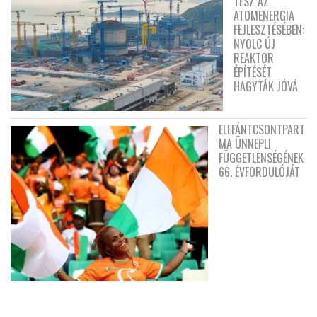
TESZ AZ
ATOMENERGIA
FEJLESZTÉSÉBEN:
NYOLC ÚJ
REAKTOR
ÉPÍTÉSÉT
HAGYTÁK JÓVÁ
ELEFÁNTCSONTPART
MA ÜNNEPLI
FÜGGETLENSÉGÉNEK
66. ÉVFORDULÓJÁT