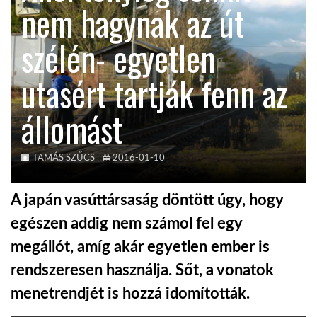
nem hagynak az út
KÖZEL-KELET
szélén- egyetlen
utasért tartják fenn az
AUSZTRÁLIA
állomást
A VILÁG ITTHON
TAMÁS SZŰCS
2016-01-10
MÉDIA
A japán vasúttársaság döntött úgy, hogy
egészen addig nem számol fel egy
megállót, amíg akár egyetlen ember is
GLOBOTV BP
rendszeresen használja. Sőt, a vonatok
menetrendjét is hozzá idomították.
HÍR3D