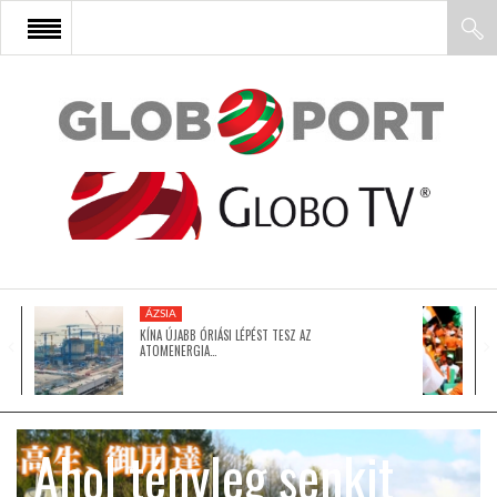
FŐOLDAL
AFRIKA
EURÓPA
ÁZSIA
ÁZSIA
KÍNA ÚJABB ÓRIÁSI LÉPÉST TESZ AZ
ATOMENERGIA…
ÉSZAK-AMERIKA
Ahol tényleg senkit
LATIN-AMERIKA