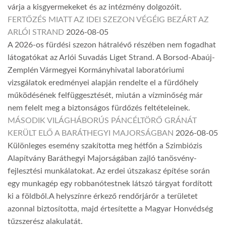
várja a kisgyermekeket és az intézmény dolgozóit.
FERTŐZÉS MIATT AZ IDEI SZEZON VÉGÉIG BEZÁRT AZ
ARLÓI STRAND
2026-08-05
A 2026-os fürdési szezon hátralévő részében nem fogadhat
látogatókat az Arlói Suvadás Liget Strand. A Borsod-Abaúj-
Zemplén Vármegyei Kormányhivatal laboratóriumi
vizsgálatok eredményei alapján rendelte el a fürdőhely
működésének felfüggesztését, miután a vízminőség már
nem felelt meg a biztonságos fürdőzés feltételeinek.
MÁSODIK VILÁGHÁBORÚS PÁNCÉLTÖRŐ GRÁNÁT
KERÜLT ELŐ A BARÁTHEGYI MAJORSÁGBAN
2026-08-05
Különleges esemény szakította meg hétfőn a Szimbiózis
Alapítvány Baráthegyi Majorságában zajló tanösvény-
fejlesztési munkálatokat. Az erdei útszakasz építése során
egy munkagép egy robbanótestnek látszó tárgyat fordított
ki a földből.A helyszínre érkező rendőrjárőr a területet
azonnal biztosította, majd értesítette a Magyar Honvédség
tűzszerész alakulatát.