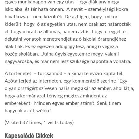
egyes munkanapon van egy utas – egy diáklány megy
iskolába, és tér haza onnan. A nevét – személyiségi kokra
LATIMO.HU
hivatkozva – nem közölték. De azt igen, hogy, mikor
kiderült, hogy ő az egyetlen utas, nem csak azt határozták
el, hogy marad az állomás, hanem azt is, hogy a reggeli és
GLOBOBOOK
délutáni vonatok menetrendjét az ő iskolai órarendjéhez
alakítják. És ez egészen addig így lesz, amíg ő végez a
középiskolában. Utána úgyis egyetemre megy, valami
nagyvárosba, és már nem lesz szüksége naponta a vonatra.
A történetet – furcsa mód – a kiínai televízió kapta fel.
Azóta terjed az interneten, egy kommentelő szerint: “Egy
olyan országért szívesen hal is meg akár az ember, ahol látja,
hogy a kormányzat tényleg megtesz mindent az
embereként. Minden egyes ember számít. Senkit nem
hagynak az út szélén.”
(Visited 37 times, 1 visits today)
Kapcsolódó Cikkek