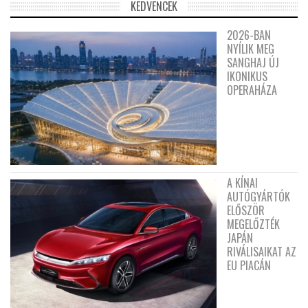
KEDVENCEK
2026-BAN
NYÍLIK MEG
SANGHAJ ÚJ
IKONIKUS
OPERAHÁZA
A KÍNAI
AUTÓGYÁRTÓK
ELŐSZÖR
MEGELŐZTÉK
JAPÁN
RIVÁLISAIKAT AZ
EU PIACÁN