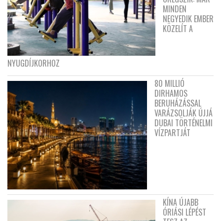
MINDEN
NEGYEDIK EMBER
KÖZELÍT A
NYUGDÍJKORHOZ
80 MILLIÓ
DIRHAMOS
BERUHÁZÁSSAL
VARÁZSOLJÁK ÚJJÁ
DUBAI TÖRTÉNELMI
VÍZPARTJÁT
KÍNA ÚJABB
ÓRIÁSI LÉPÉST