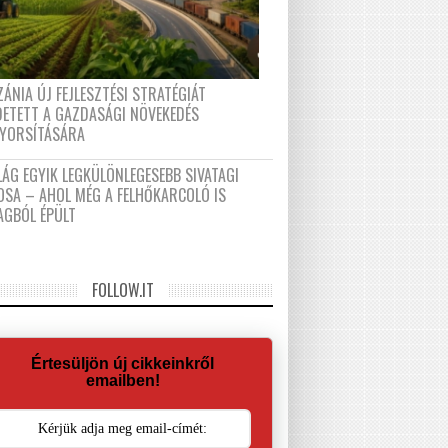
ÁNIA ÚJ FEJLESZTÉSI STRATÉGIÁT
DETETT A GAZDASÁGI NÖVEKEDÉS
GYORSÍTÁSÁRA
LÁG EGYIK LEGKÜLÖNLEGESEBB SIVATAGI
OSA – AHOL MÉG A FELHŐKARCOLÓ IS
AGBÓL ÉPÜLT
FOLLOW.IT
Értesüljön új cikkeinkről
emailben!