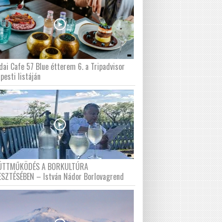
dai Cafe 57 Blue étterem 6. a Tripadvisor
pesti listáján
ÜTTMŰKÖDÉS A BORKULTÚRA
ESZTÉSÉBEN – István Nádor Borlovagrend