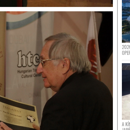
202
OPE
A K