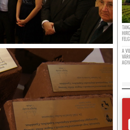
TANZ
HIR
FEL
A VI
VÁR
AGY