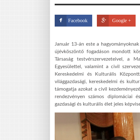
Facebook
Google +
Január 13-án este a hagyományoknak
újévköszöntő fogadáson mondott kös
Társaság testvérszervezeteivel, a M
Egyesülettel, valamint a civil szerve
Kereskedelmi és Kulturális Központ
világgazdasági, kereskedelmi és kultur
támogatja azokat a civil kezdeményezé
rendezvényen számos diplomáciai és 
gazdasági és kulturális élet jeles képvise