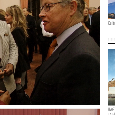
Kultu
HAG
TAL