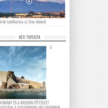
́rák találkozása az Etna lábánál
HETI TOPLISTA
A
YOMÁNY ÉS A MODERN ÉPÍTÉSZET
ÁLKOZÁSA A GUGGENHEIM ABU DHABIBAN