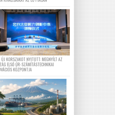
N RIVÁLISAIKAT AZ EU PIACÁN
A ÚJ KORSZAKOT NYITOTT: MEGNYÍLT AZ
ZÁG ELSŐ ŰR-SZÁMÍTÁSTECHNIKAI
OVÁCIÓS KÖZPONTJA