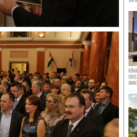
JAPÁ
KÍN
ORS
INN