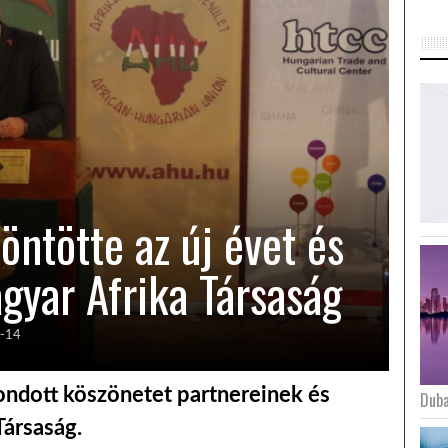
ntötte az új évet és
gyar Afrika Társaság
-14
ndott köszönetet partnereinek és
Duba
Társaság.