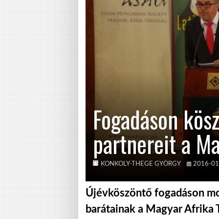
Fogadáson köszö
partnereit a Ma
KONKOLY-THEGE GYÖRGY
2016-01
Újévköszöntő fogadáson mo
barátainak a Magyar Afrika 