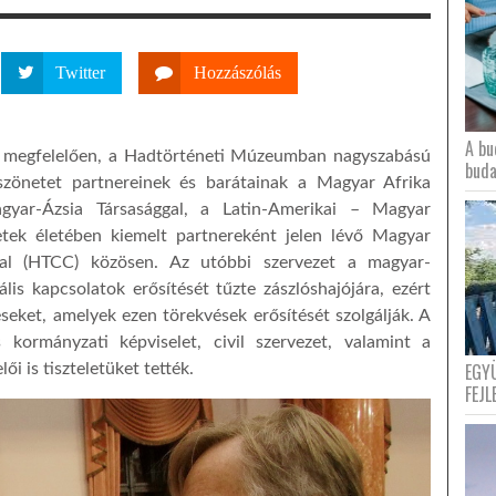
Twitter
Hozzászólás
A bu
 megfelelően, a Hadtörténeti Múzeumban nagyszabású
buda
zönetet partnereinek és barátainak a Magyar Afrika
agyar-Ázsia Társasággal, a Latin-Amerikai – Magyar
zetek életében kiemelt partnereként jelen lévő Magyar
tal (HTCC) közösen. Az utóbbi szervezet a magyar-
ális kapcsolatok erősítését tűzte zászlóshajójára, ezért
seket, amelyek ezen törekvések erősítését szolgálják. A
kormányzati képviselet, civil szervezet, valamint a
EGY
lői is tiszteletüket tették.
FEJL