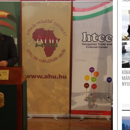
KÍN
MÁR
NYU