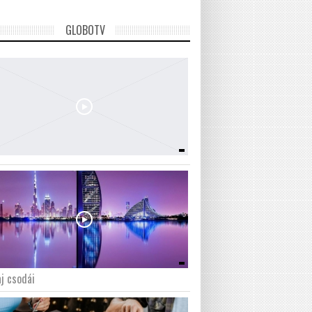
GLOBOTV
j csodái