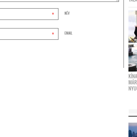
*
NÉV
*
EMAIL
KÍN
MÁR
NYU