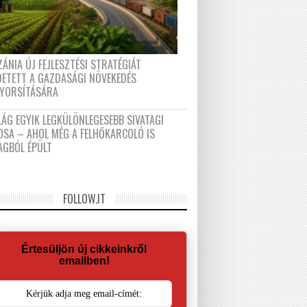
ÁNIA ÚJ FEJLESZTÉSI STRATÉGIÁT
DETETT A GAZDASÁGI NÖVEKEDÉS
GYORSÍTÁSÁRA
LÁG EGYIK LEGKÜLÖNLEGESEBB SIVATAGI
OSA – AHOL MÉG A FELHŐKARCOLÓ IS
AGBÓL ÉPÜLT
FOLLOW.IT
Értesüljön új cikkeinkről
emailben!