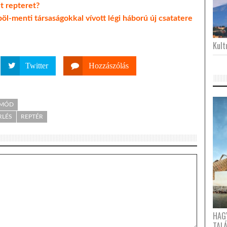
t repteret?
öl-menti társaságokkal vívott légi háború új csatatere
Kultu
Twitter
Hozzászólás
TMÓD
RLÉS
REPTÉR
HAG
TAL