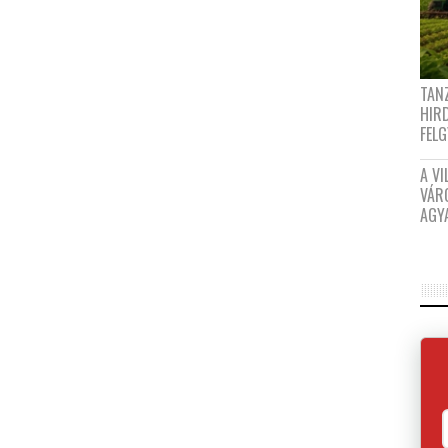
TANZ
HIR
FEL
A VI
VÁR
AGY