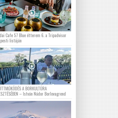
dai Cafe 57 Blue étterem 6. a Tripadvisor
pesti listáján
ÜTTMŰKÖDÉS A BORKULTÚRA
ESZTÉSÉBEN – István Nádor Borlovagrend