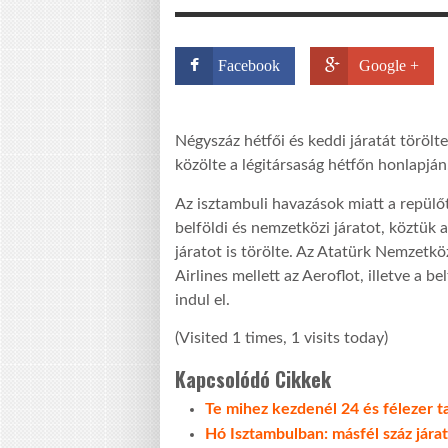
Facebook
Google +
Négyszáz hétfői és keddi járatát törölte
közölte a légitársaság hétfőn honlapján
Az isztambuli havazások miatt a repülőt
belföldi és nemzetközi járatot, köztük
járatot is törölte. Az Atatürk Nemzetkö
Airlines mellett az Aeroflot, illetve a b
indul el.
(Visited 1 times, 1 visits today)
Kapcsolódó Cikkek
Te mihez kezdenél 24 és félezer ta
Hó Isztambulban: másfél száz járat