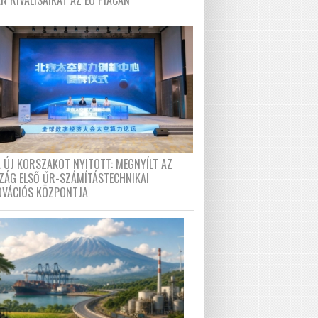
N RIVÁLISAIKAT AZ EU PIACÁN
A ÚJ KORSZAKOT NYITOTT: MEGNYÍLT AZ
ZÁG ELSŐ ŰR-SZÁMÍTÁSTECHNIKAI
OVÁCIÓS KÖZPONTJA