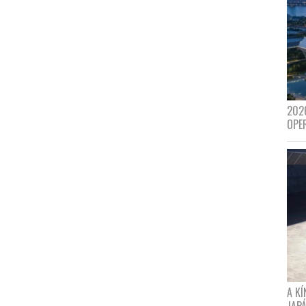
202
OPE
A K