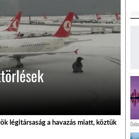
ttörlések
rök légitársaság a havazás miatt, köztük
Duba