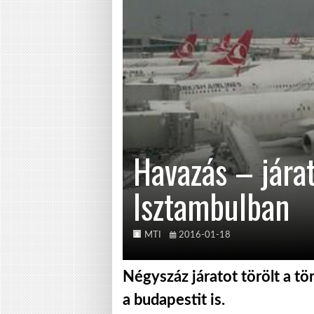
Havazás – jára
Isztambulban
MTI
2016-01-18
Négyszáz járatot törölt a tö
a budapestit is.