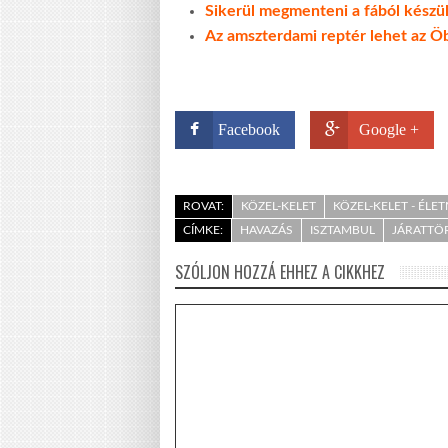
Sikerül megmenteni a fából készül
Az amszterdami reptér lehet az Öb
Facebook
Google +
ROVAT:
KÖZEL-KELET
KÖZEL-KELET - ÉLE
CÍMKE:
HAVAZÁS
ISZTAMBUL
JÁRATTÖ
SZÓLJON HOZZÁ EHHEZ A CIKKHEZ