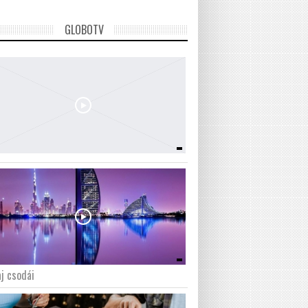
GLOBOTV
j csodái