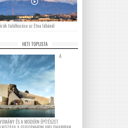
́rák találkozása az Etna lábánál
HETI TOPLISTA
A
YOMÁNY ÉS A MODERN ÉPÍTÉSZET
ÁLKOZÁSA A GUGGENHEIM ABU DHABIBAN