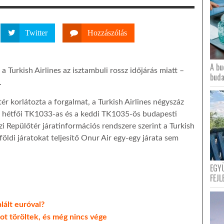
Twitter
Hozzászólás
A bu
 a Turkish Airlines az isztambuli rossz időjárás miatt –
buda
.
ér korlátozta a forgalmat, a Turkish Airlines négyszáz
 a hétfői TK1033-as és a keddi TK1035-ös budapesti
zi Repülőtér járatinformációs rendszere szerint a Turkish
elföldi járatokat teljesítő Onur Air egy-egy járata sem
EGY
FEJL
lált euróval?
ot töröltek, és még nincs vége