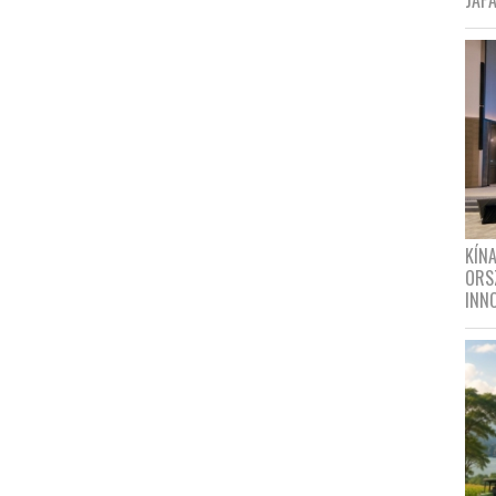
JAPÁ
KÍN
ORS
INN