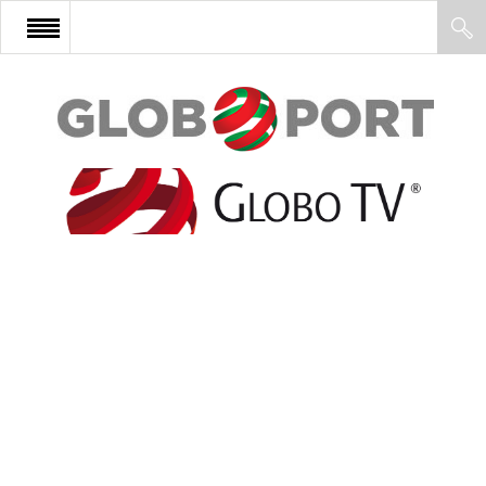
FŐOLDAL
AFRIKA
EURÓPA
ÁZSIA
ÉSZAK-AMERIKA
LATIN-AMERIKA