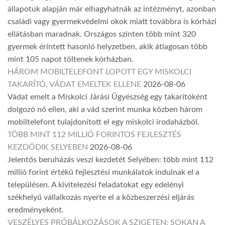
állapotuk alapján már elhagyhatnák az intézményt, azonban
családi vagy gyermekvédelmi okok miatt továbbra is kórházi
ellátásban maradnak. Országos szinten több mint 320
gyermek érintett hasonló helyzetben, akik átlagosan több
mint 105 napot töltenek kórházban.
HÁROM MOBILTELEFONT LOPOTT EGY MISKOLCI
TAKARÍTÓ, VÁDAT EMELTEK ELLENE
2026-08-06
Vádat emelt a Miskolci Járási Ügyészség egy takarítóként
dolgozó nő ellen, aki a vád szerint munka közben három
mobiltelefont tulajdonított el egy miskolci irodaházból.
TÖBB MINT 112 MILLIÓ FORINTOS FEJLESZTÉS
KEZDŐDIK SELYEBEN
2026-08-06
Jelentős beruházás veszi kezdetét Selyében: több mint 112
millió forint értékű fejlesztési munkálatok indulnak el a
településen. A kivitelezési feladatokat egy edelényi
székhelyű vállalkozás nyerte el a közbeszerzési eljárás
eredményeként.
VESZÉLYES PRÓBÁLKOZÁSOK A SZIGETEN: SOKAN A