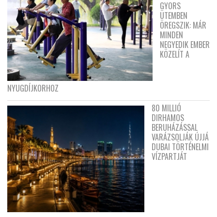
GYORS
ÜTEMBEN
ÖREGSZIK: MÁR
MINDEN
NEGYEDIK EMBER
KÖZELÍT A
NYUGDÍJKORHOZ
80 MILLIÓ
DIRHAMOS
BERUHÁZÁSSAL
VARÁZSOLJÁK ÚJJÁ
DUBAI TÖRTÉNELMI
VÍZPARTJÁT