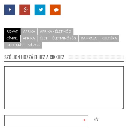
ROVAT:
AFRIKA
AFRIKA - ÉLETMÓD
CÍMKE:
AFRIKA
ÉLET
ÉLETMINŐSÉG
KAMPALA
KULTÚRA
LAKHATÁS
VÁROS
SZÓLJON HOZZÁ EHHEZ A CIKKHEZ
*
NÉV