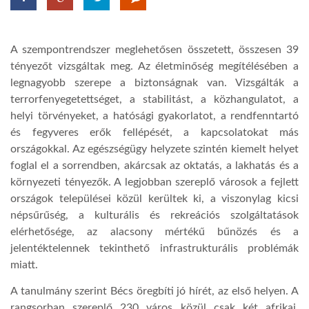
LATIMO.HU
A szempontrendszer meglehetősen összetett, összesen 39
tényezőt vizsgáltak meg. Az életminőség megítélésében a
GLOBOBOOK
legnagyobb szerepe a biztonságnak van. Vizsgálták a
terrorfenyegetettséget, a stabilitást, a közhangulatot, a
helyi törvényeket, a hatósági gyakorlatot, a rendfenntartó
és fegyveres erők fellépését, a kapcsolatokat más
országokkal. Az egészségügy helyzete szintén kiemelt helyet
foglal el a sorrendben, akárcsak az oktatás, a lakhatás és a
környezeti tényezők. A legjobban szereplő városok a fejlett
országok települései közül kerültek ki, a viszonylag kicsi
népsűrűség, a kulturális és rekreációs szolgáltatások
elérhetősége, az alacsony mértékű bűnözés és a
jelentéktelennek tekinthető infrastrukturális problémák
miatt.
A tanulmány szerint Bécs öregbíti jó hírét, az első helyen. A
rangsorban szereplő 230 város közül csak két afrikai,