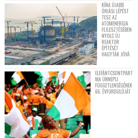
KÍNA ÚJABB
ÓRIÁSI LÉPÉST
TESZ AZ
ATOMENERGIA
FEJLESZTÉSÉBEN:
NYOLC ÚJ
REAKTOR
ÉPÍTÉSÉT
HAGYTÁK JÓVÁ
ELEFÁNTCSONTPART
MA ÜNNEPLI
FÜGGETLENSÉGÉNEK
66. ÉVFORDULÓJÁT