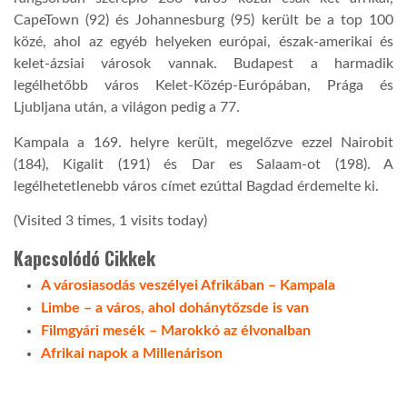
CapeTown (92) és Johannesburg (95) került be a top 100
közé, ahol az egyéb helyeken európai, észak-amerikai és
kelet-ázsiai városok vannak. Budapest a harmadik
legélhetőbb város Kelet-Közép-Európában, Prága és
Ljubljana után, a világon pedig a 77.
Kampala a 169. helyre került, megelőzve ezzel Nairobit
(184), Kigalit (191) és Dar es Salaam-ot (198). A
legélhetetlenebb város címet ezúttal Bagdad érdemelte ki.
(Visited 3 times, 1 visits today)
Kapcsolódó Cikkek
A városiasodás veszélyei Afrikában – Kampala
Limbe – a város, ahol dohánytőzsde is van
Filmgyári mesék – Marokkó az élvonalban
Afrikai napok a Millenárison