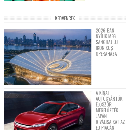
KEDVENCEK
2026-BAN
NYÍLIK MEG
SANGHAJ ÚJ
IKONIKUS
OPERAHÁZA
A KÍNAI
AUTÓGYÁRTÓK
ELŐSZÖR
MEGELŐZTÉK
JAPÁN
RIVÁLISAIKAT AZ
EU PIACÁN