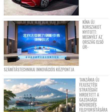
KÍNA ÚJ
KORSZAKOT
NYITOTT:
MEGNYÍLT AZ
ORSZÁG ELSŐ
ŰR-
SZÁMÍTÁSTECHNIKAI INNOVÁCIÓS KÖZPONTJA
TANZÁNIA ÚJ
FEJLESZTÉSI
STRATÉGIÁT
HIRDETETT A
GAZDASÁGI
NÖVEKEDÉS
FELGYORSÍTÁSÁRA