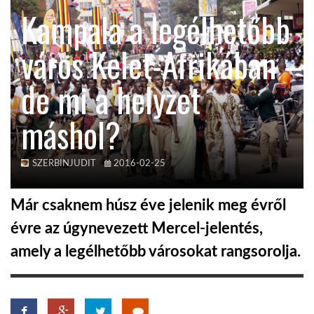
Kampala a legélhetőbb
TROPICALMAGAZIN
város Kelet-Afrikában –
GLOBOTV
de mi a helyzet
máshol?
AFRIKA TUDÁSTÁR
A NAP SZÉPE
SZERBINJUDIT
2016-02-25
Már csaknem húsz éve jelenik meg évről
LINKTR.EE
évre az úgynevezett Mercel-jelentés,
amely a legélhetőbb városokat rangsorolja.
GLOBOZSARU
DOBRAVERO.HU