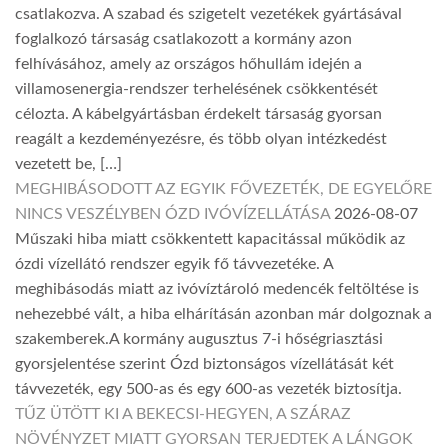
csatlakozva. A szabad és szigetelt vezetékek gyártásával
foglalkozó társaság csatlakozott a kormány azon
felhívásához, amely az országos hőhullám idején a
villamosenergia-rendszer terhelésének csökkentését
célozta. A kábelgyártásban érdekelt társaság gyorsan
reagált a kezdeményezésre, és több olyan intézkedést
vezetett be, […]
MEGHIBÁSODOTT AZ EGYIK FŐVEZETÉK, DE EGYELŐRE
NINCS VESZÉLYBEN ÓZD IVÓVÍZELLÁTÁSA
2026-08-07
Műszaki hiba miatt csökkentett kapacitással működik az
ózdi vízellátó rendszer egyik fő távvezetéke. A
meghibásodás miatt az ivóvíztároló medencék feltöltése is
nehezebbé vált, a hiba elhárításán azonban már dolgoznak a
szakemberek.A kormány augusztus 7-i hőségriasztási
gyorsjelentése szerint Ózd biztonságos vízellátását két
távvezeték, egy 500-as és egy 600-as vezeték biztosítja.
TŰZ ÜTÖTT KI A BEKECSI-HEGYEN, A SZÁRAZ
NÖVÉNYZET MIATT GYORSAN TERJEDTEK A LÁNGOK