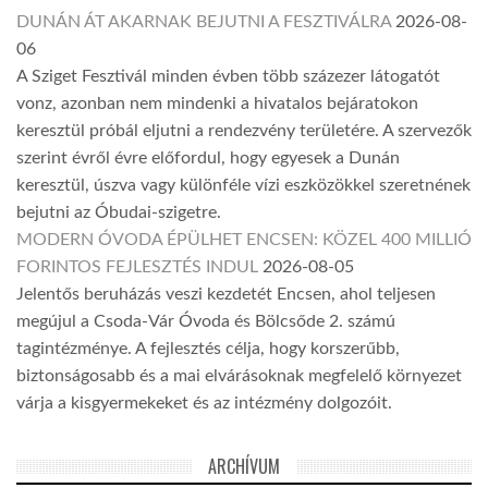
DUNÁN ÁT AKARNAK BEJUTNI A FESZTIVÁLRA
2026-08-
06
A Sziget Fesztivál minden évben több százezer látogatót
vonz, azonban nem mindenki a hivatalos bejáratokon
keresztül próbál eljutni a rendezvény területére. A szervezők
szerint évről évre előfordul, hogy egyesek a Dunán
keresztül, úszva vagy különféle vízi eszközökkel szeretnének
bejutni az Óbudai-szigetre.
MODERN ÓVODA ÉPÜLHET ENCSEN: KÖZEL 400 MILLIÓ
FORINTOS FEJLESZTÉS INDUL
2026-08-05
Jelentős beruházás veszi kezdetét Encsen, ahol teljesen
megújul a Csoda-Vár Óvoda és Bölcsőde 2. számú
tagintézménye. A fejlesztés célja, hogy korszerűbb,
biztonságosabb és a mai elvárásoknak megfelelő környezet
várja a kisgyermekeket és az intézmény dolgozóit.
ARCHÍVUM