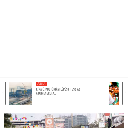
KÖZEL-KELET
AUSZTRÁLIA
A VILÁG ITTHON
MÉDIA
ÁZSIA
KÍNA ÚJABB ÓRIÁSI LÉPÉST TESZ AZ
ATOMENERGIA…
GLOBOTV BP
HÍR3D