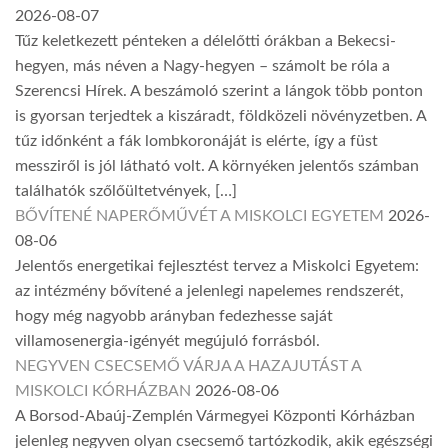
2026-08-07
Tűz keletkezett pénteken a délelőtti órákban a Bekecsi-
hegyen, más néven a Nagy-hegyen – számolt be róla a
Szerencsi Hírek. A beszámoló szerint a lángok több ponton
is gyorsan terjedtek a kiszáradt, földközeli növényzetben. A
tűz időnként a fák lombkoronáját is elérte, így a füst
messziről is jól látható volt. A környéken jelentős számban
találhatók szőlőültetvények, […]
BŐVÍTENÉ NAPERŐMŰVÉT A MISKOLCI EGYETEM
2026-
08-06
Jelentős energetikai fejlesztést tervez a Miskolci Egyetem:
az intézmény bővítené a jelenlegi napelemes rendszerét,
hogy még nagyobb arányban fedezhesse saját
villamosenergia-igényét megújuló forrásból.
NEGYVEN CSECSEMŐ VÁRJA A HAZAJUTÁST A
MISKOLCI KÓRHÁZBAN
2026-08-06
A Borsod-Abaúj-Zemplén Vármegyei Központi Kórházban
jelenleg negyven olyan csecsemő tartózkodik, akik egészségi