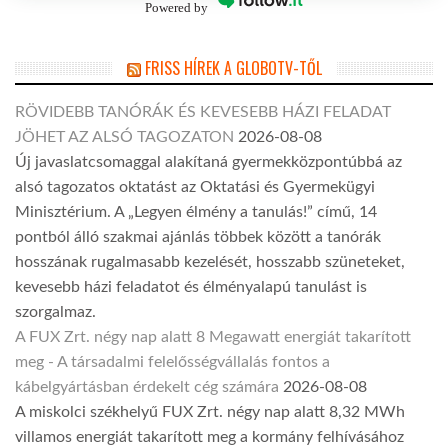
Powered by
FRISS HÍREK A GLOBOTV-TŐL
RÖVIDEBB TANÓRÁK ÉS KEVESEBB HÁZI FELADAT
JÖHET AZ ALSÓ TAGOZATON
2026-08-08
Új javaslatcsomaggal alakítaná gyermekközpontúbbá az
alsó tagozatos oktatást az Oktatási és Gyermekügyi
Minisztérium. A „Legyen élmény a tanulás!” című, 14
pontból álló szakmai ajánlás többek között a tanórák
hosszának rugalmasabb kezelését, hosszabb szüneteket,
kevesebb házi feladatot és élményalapú tanulást is
szorgalmaz.
A FUX Zrt. négy nap alatt 8 Megawatt energiát takarított
meg - A társadalmi felelősségvállalás fontos a
kábelgyártásban érdekelt cég számára
2026-08-08
A miskolci székhelyű FUX Zrt. négy nap alatt 8,32 MWh
villamos energiát takarított meg a kormány felhívásához