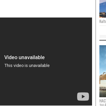
Kultu
HAG
TAL