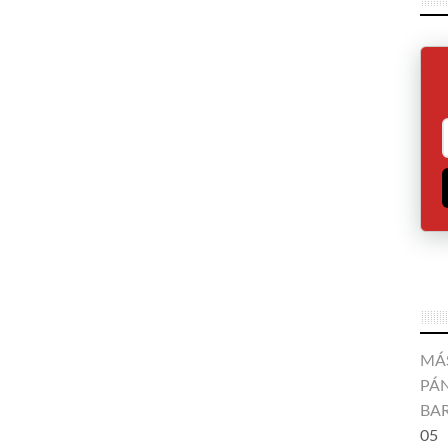
MÁ
PÁN
BA
05