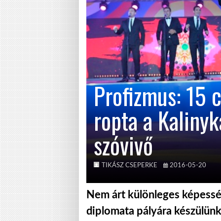
Profizmus: 15 
ropta a Kalinyk
szóvivő
TIKÁSZ CSEPERKE
2016-05-20
Nem árt különleges képessé
diplomata pályára készülünk