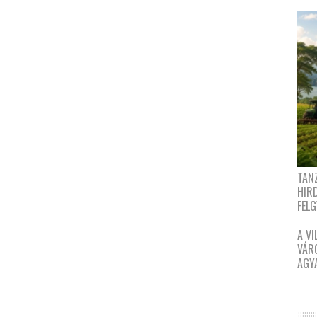
TANZ
HIR
FEL
A VI
VÁR
AGY