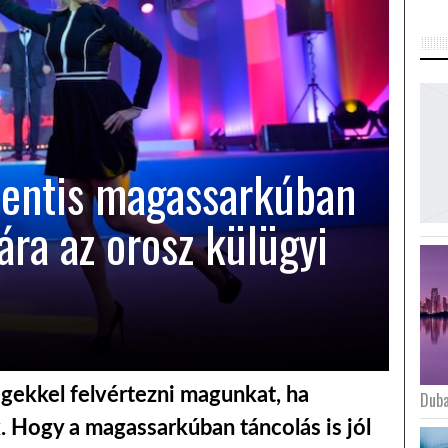
centis magassarkúban
ára az orosz külügyi
gekkel felvértezni magunkat, ha
Duba
. Hogy a magassarkúban táncolás is jól