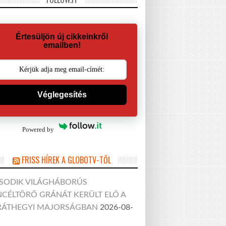
Értesüljön új cikkeinkről
emailben!
Véglegesítés
Powered by
FRISS HÍREK A GLOBOTV-TŐL
SODIK VILÁGHÁBORÚS
CÉLTÖRŐ GRÁNÁT KERÜLT ELŐ A
RÁTHEGYI MAJORSÁGBAN
2026-08-