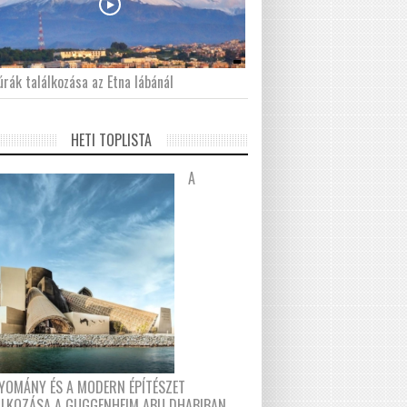
́rák találkozása az Etna lábánál
HETI TOPLISTA
A
YOMÁNY ÉS A MODERN ÉPÍTÉSZET
ÁLKOZÁSA A GUGGENHEIM ABU DHABIBAN