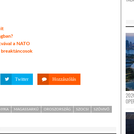
it
ágban?
kvával a NATO
t breaktáncosok
Twitter
Hozzászólás
202
OPE
INYKA
MAGASSARKÚ
OROSZORSZÁG
SZOCSI
SZÓVIVŐ