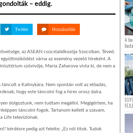
gondolták – eddig.
Twitter
Hozzászólás
A bu
buda
zövetsége, az ASEAN csúcstalálkozója Szocsiban. Téved,
lis együttműködést várna az esemény vezető híreként. A
nisztérium szóvivője, Maria Zaharova vívta ki, de nem a
táncolt a Kalinykára. Nem spontán volt az előadás,
óknak, hogy este táncolni fog a híres orosz dalra.
EGY
nyen dolgoztunk, nem tudtam megállni. Megígértem, ha
FEJL
nképpen táncolni fogok. Tartanom kellett a szavam.
Life televíziónak.
 kérdésre pedig azt felelte: „Ez női titok. Tudok