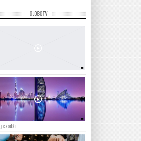
GLOBOTV
j csodái