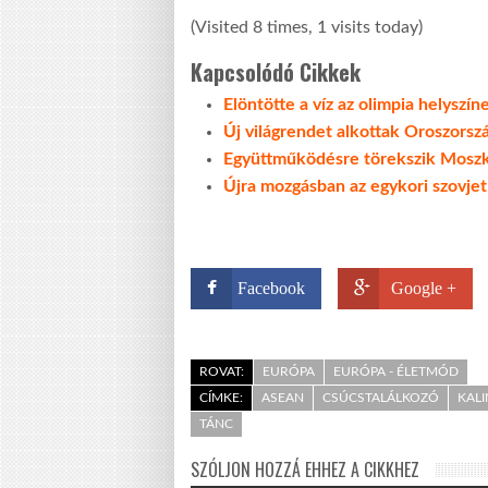
(Visited 8 times, 1 visits today)
Kapcsolódó Cikkek
Elöntötte a víz az olimpia helyszíne
Új világrendet alkottak Oroszorsz
Együttműködésre törekszik Mosz
Újra mozgásban az egykori szovje
Facebook
Google +
ROVAT:
EURÓPA
EURÓPA - ÉLETMÓD
CÍMKE:
ASEAN
CSÚCSTALÁLKOZÓ
KAL
TÁNC
SZÓLJON HOZZÁ EHHEZ A CIKKHEZ