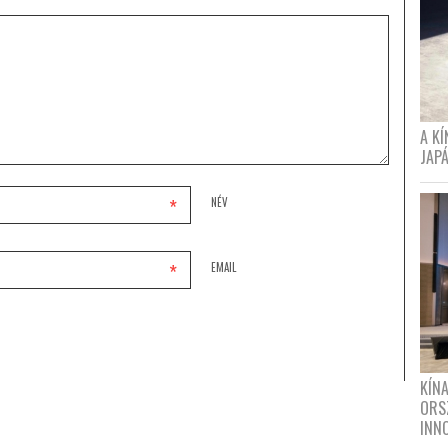
A K
JAPÁ
*
NÉV
*
EMAIL
KÍN
ORS
INN