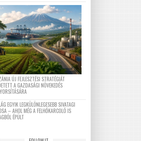
ÁNIA ÚJ FEJLESZTÉSI STRATÉGIÁT
DETETT A GAZDASÁGI NÖVEKEDÉS
GYORSÍTÁSÁRA
LÁG EGYIK LEGKÜLÖNLEGESEBB SIVATAGI
OSA – AHOL MÉG A FELHŐKARCOLÓ IS
AGBÓL ÉPÜLT
FOLLOW.IT