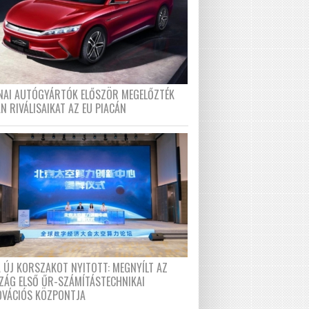
ÍNAI AUTÓGYÁRTÓK ELŐSZÖR MEGELŐZTÉK
N RIVÁLISAIKAT AZ EU PIACÁN
A ÚJ KORSZAKOT NYITOTT: MEGNYÍLT AZ
ZÁG ELSŐ ŰR-SZÁMÍTÁSTECHNIKAI
OVÁCIÓS KÖZPONTJA