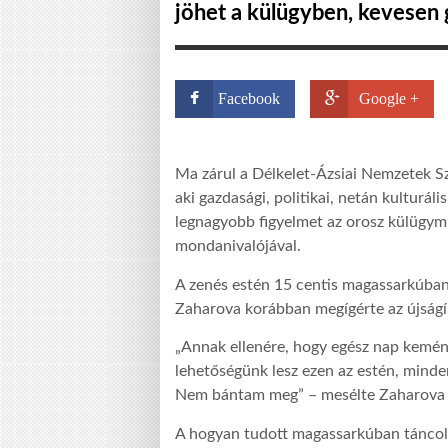
jöhet a külügyben, kevesen 
Facebook
Google +
Ma zárul a Délkelet-Ázsiai Nemzetek S
aki gazdasági, politikai, netán kulturá
legnagyobb figyelmet az orosz külügymi
mondanivalójával.
A zenés estén 15 centis magassarkúban 
Zaharova korábban megígérte az újságír
„Annak ellenére, hogy egész nap kemé
lehetőségünk lesz ezen az estén, minde
Nem bántam meg” – mesélte Zaharova a 
A hogyan tudott magassarkúban táncolni?