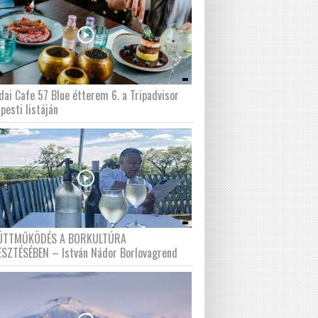
dai Cafe 57 Blue étterem 6. a Tripadvisor
pesti listáján
ÜTTMŰKÖDÉS A BORKULTÚRA
ESZTÉSÉBEN – István Nádor Borlovagrend