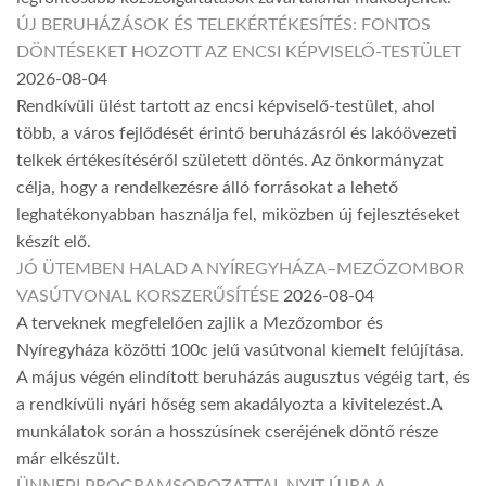
ÚJ BERUHÁZÁSOK ÉS TELEKÉRTÉKESÍTÉS: FONTOS
DÖNTÉSEKET HOZOTT AZ ENCSI KÉPVISELŐ-TESTÜLET
2026-08-04
Rendkívüli ülést tartott az encsi képviselő-testület, ahol
több, a város fejlődését érintő beruházásról és lakóövezeti
telkek értékesítéséről született döntés. Az önkormányzat
célja, hogy a rendelkezésre álló forrásokat a lehető
leghatékonyabban használja fel, miközben új fejlesztéseket
készít elő.
JÓ ÜTEMBEN HALAD A NYÍREGYHÁZA–MEZŐZOMBOR
VASÚTVONAL KORSZERŰSÍTÉSE
2026-08-04
A terveknek megfelelően zajlik a Mezőzombor és
Nyíregyháza közötti 100c jelű vasútvonal kiemelt felújítása.
A május végén elindított beruházás augusztus végéig tart, és
a rendkívüli nyári hőség sem akadályozta a kivitelezést.A
munkálatok során a hosszúsínek cseréjének döntő része
már elkészült.