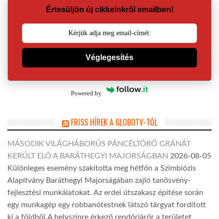
Értesüljön új cikkeinkről emailben!
Véglegesítés
Powered by
FRISS HÍREK A GLOBOTV-TŐL
MÁSODIK VILÁGHÁBORÚS PÁNCÉLTÖRŐ GRÁNÁT
KERÜLT ELŐ A BARÁTHEGYI MAJORSÁGBAN
2026-08-05
Különleges esemény szakította meg hétfőn a Szimbiózis
Alapítvány Baráthegyi Majorságában zajló tanösvény-
fejlesztési munkálatokat. Az erdei útszakasz építése során
egy munkagép egy robbanótestnek látszó tárgyat fordított
ki a földből.A helyszínre érkező rendőrjárőr a területet