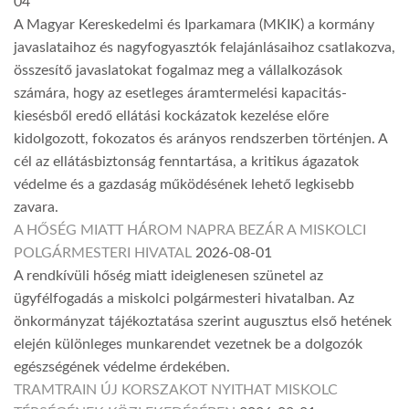
04
A Magyar Kereskedelmi és Iparkamara (MKIK) a kormány
javaslataihoz és nagyfogyasztók felajánlásaihoz csatlakozva,
összesítő javaslatokat fogalmaz meg a vállalkozások
számára, hogy az esetleges áramtermelési kapacitás-
kiesésből eredő ellátási kockázatok kezelése előre
kidolgozott, fokozatos és arányos rendszerben történjen. A
cél az ellátásbiztonság fenntartása, a kritikus ágazatok
védelme és a gazdaság működésének lehető legkisebb
zavara.
A HŐSÉG MIATT HÁROM NAPRA BEZÁR A MISKOLCI
POLGÁRMESTERI HIVATAL
2026-08-01
A rendkívüli hőség miatt ideiglenesen szünetel az
ügyfélfogadás a miskolci polgármesteri hivatalban. Az
önkormányzat tájékoztatása szerint augusztus első hetének
elején különleges munkarendet vezetnek be a dolgozók
egészségének védelme érdekében.
TRAMTRAIN ÚJ KORSZAKOT NYITHAT MISKOLC