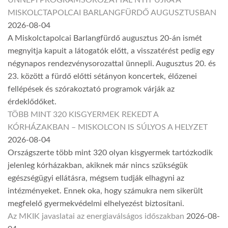
ÜNNEPI PROGRAMSOROZATTAL NYIT ÚJRA A
MISKOLCTAPOLCAI BARLANGFÜRDŐ AUGUSZTUSBAN
2026-08-04
A Miskolctapolcai Barlangfürdő augusztus 20-án ismét
megnyitja kapuit a látogatók előtt, a visszatérést pedig egy
négynapos rendezvénysorozattal ünnepli. Augusztus 20. és
23. között a fürdő előtti sétányon koncertek, élőzenei
fellépések és szórakoztató programok várják az
érdeklődőket.
TÖBB MINT 320 KISGYERMEK REKEDT A
KÓRHÁZAKBAN – MISKOLCON IS SÚLYOS A HELYZET
2026-08-04
Országszerte több mint 320 olyan kisgyermek tartózkodik
jelenleg kórházakban, akiknek már nincs szükségük
egészségügyi ellátásra, mégsem tudják elhagyni az
intézményeket. Ennek oka, hogy számukra nem sikerült
megfelelő gyermekvédelmi elhelyezést biztosítani.
Az MKIK javaslatai az energiaválságos időszakban
2026-08-