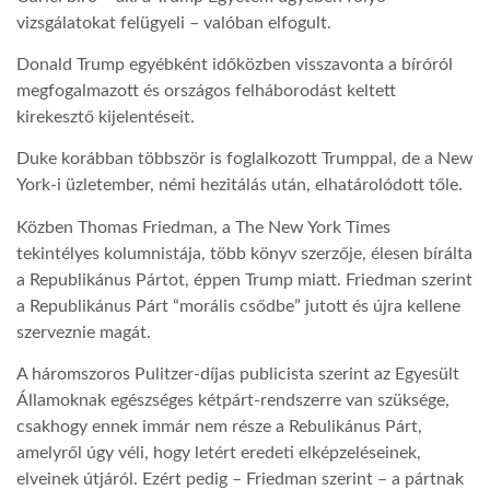
vizsgálatokat felügyeli – valóban elfogult.
LATIMO.HU
Donald Trump egyébként időközben visszavonta a bíróról
megfogalmazott és országos felháborodást keltett
kirekesztő kijelentéseit.
GLOBOBOOK
Duke korábban többször is foglalkozott Trumppal, de a New
York-i üzletember, némi hezitálás után, elhatárolódott tőle.
Közben Thomas Friedman, a The New York Times
tekintélyes kolumnistája, több könyv szerzője, élesen bírálta
a Republikánus Pártot, éppen Trump miatt. Friedman szerint
a Republikánus Párt “morális csődbe” jutott és újra kellene
szerveznie magát.
A háromszoros Pulitzer-díjas publicista szerint az Egyesült
Államoknak egészséges kétpárt-rendszerre van szüksége,
csakhogy ennek immár nem része a Rebulikánus Párt,
amelyről úgy véli, hogy letért eredeti elképzeléseinek,
elveinek útjáról. Ezért pedig – Friedman szerint – a pártnak