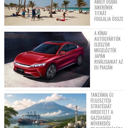
AMELY DUBAI
SIKERÉNEK
TITKÁT
FOGLALJA ÖSSZE
A KÍNAI
AUTÓGYÁRTÓK
ELŐSZÖR
MEGELŐZTÉK
JAPÁN
RIVÁLISAIKAT AZ
EU PIACÁN
TANZÁNIA ÚJ
FEJLESZTÉSI
STRATÉGIÁT
HIRDETETT A
GAZDASÁGI
NÖVEKEDÉS