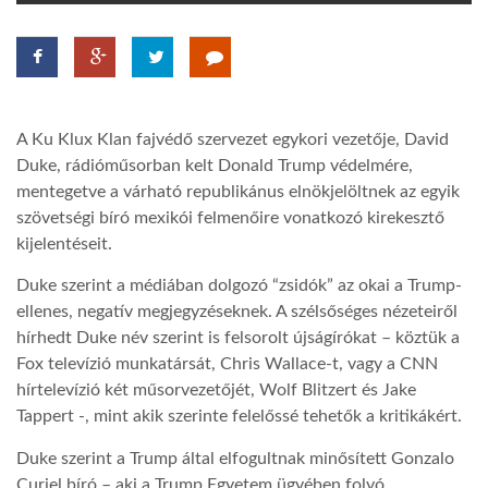
TROPICALMAGAZIN
GLOBOTV
A Ku Klux Klan fajvédő szervezet egykori vezetője, David
Duke, rádióműsorban kelt Donald Trump védelmére,
AFRIKA TUDÁSTÁR
mentegetve a várható republikánus elnökjelöltnek az egyik
szövetségi bíró mexikói felmenőire vonatkozó kirekesztő
kijelentéseit.
A NAP SZÉPE
Duke szerint a médiában dolgozó “zsidók” az okai a Trump-
ellenes, negatív megjegyzéseknek. A szélsőséges nézeteiről
LINKTR.EE
hírhedt Duke név szerint is felsorolt újságírókat – köztük a
Fox televízió munkatársát, Chris Wallace-t, vagy a CNN
hírtelevízió két műsorvezetőjét, Wolf Blitzert és Jake
GLOBOZSARU
Tappert -, mint akik szerinte felelőssé tehetők a kritikákért.
Duke szerint a Trump által elfogultnak minősített Gonzalo
DOBRAVERO.HU
Curiel bíró – aki a Trump Egyetem ügyében folyó