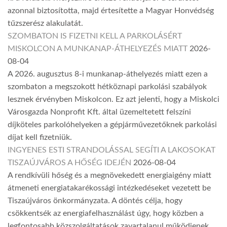
azonnal biztosította, majd értesítette a Magyar Honvédség
tűzszerész alakulatát.
SZOMBATON IS FIZETNI KELL A PARKOLÁSÉRT
MISKOLCON A MUNKANAP-ÁTHELYEZÉS MIATT
2026-
08-04
A 2026. augusztus 8-i munkanap-áthelyezés miatt ezen a
szombaton a megszokott hétköznapi parkolási szabályok
lesznek érvényben Miskolcon. Ez azt jelenti, hogy a Miskolci
Városgazda Nonprofit Kft. által üzemeltetett felszíni
díjköteles parkolóhelyeken a gépjárművezetőknek parkolási
díjat kell fizetniük.
INGYENES ESTI STRANDOLÁSSAL SEGÍTI A LAKOSOKAT
TISZAÚJVÁROS A HŐSÉG IDEJÉN
2026-08-04
A rendkívüli hőség és a megnövekedett energiaigény miatt
átmeneti energiatakarékossági intézkedéseket vezetett be
Tiszaújváros önkormányzata. A döntés célja, hogy
csökkentsék az energiafelhasználást úgy, hogy közben a
legfontosabb közszolgáltatások zavartalanul működjenek.