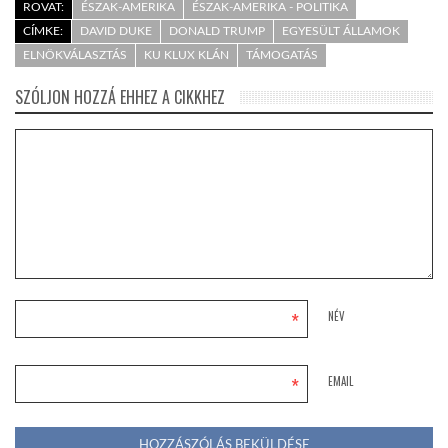
ROVAT:
ÉSZAK-AMERIKA
ÉSZAK-AMERIKA - POLITIKA
CÍMKE:
DAVID DUKE
DONALD TRUMP
EGYESÜLT ÁLLAMOK
ELNÖKVÁLASZTÁS
KU KLUX KLÁN
TÁMOGATÁS
SZÓLJON HOZZÁ EHHEZ A CIKKHEZ
*
NÉV
*
EMAIL