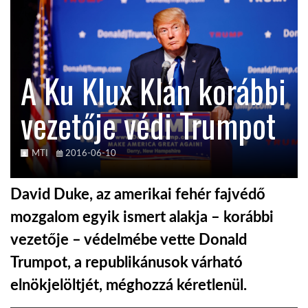
KÖZEL-KELET
A Ku Klux Klán korábbi
AUSZTRÁLIA
vezetője védi Trumpot
A VILÁG ITTHON
MTI
2016-06-10
MÉDIA
David Duke, az amerikai fehér fajvédő
mozgalom egyik ismert alakja – korábbi
vezetője – védelmébe vette Donald
GLOBOTV BP
Trumpot, a republikánusok várható
elnökjelöltjét, méghozzá kéretlenül.
HÍR3D