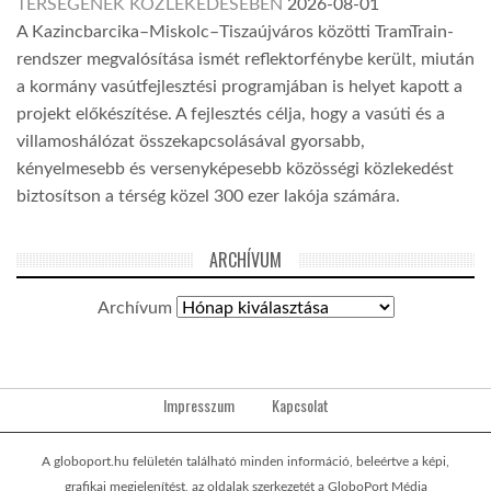
TÉRSÉGÉNEK KÖZLEKEDÉSÉBEN
2026-08-01
A Kazincbarcika–Miskolc–Tiszaújváros közötti TramTrain-
rendszer megvalósítása ismét reflektorfénybe került, miután
a kormány vasútfejlesztési programjában is helyet kapott a
projekt előkészítése. A fejlesztés célja, hogy a vasúti és a
villamoshálózat összekapcsolásával gyorsabb,
kényelmesebb és versenyképesebb közösségi közlekedést
biztosítson a térség közel 300 ezer lakója számára.
ARCHÍVUM
Archívum
Impresszum
Kapcsolat
A globoport.hu felületén található minden információ, beleértve a képi,
grafikai megjelenítést, az oldalak szerkezetét a GloboPort Média