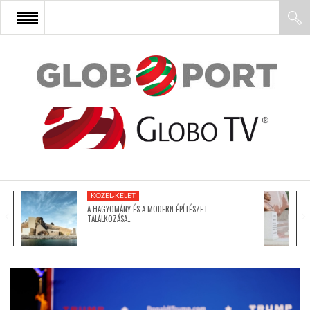
FŐOLDAL
AFRIKA
EURÓPA
KÖZEL-KELET
ÁZSIA
A HAGYOMÁNY ÉS A MODERN ÉPÍTÉSZET
TALÁLKOZÁSA…
ÉSZAK-AMERIKA
LATIN-AMERIKA