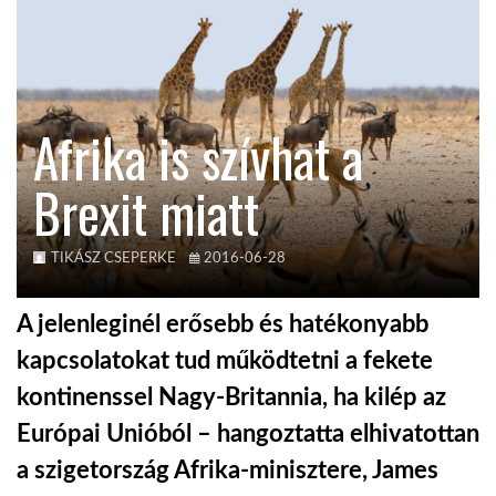
TROPICALMAGAZIN
GLOBOTV
Afrika is szívhat a
Brexit miatt
AFRIKA TUDÁSTÁR
A NAP SZÉPE
TIKÁSZ CSEPERKE
2016-06-28
A jelenleginél erősebb és hatékonyabb
LINKTR.EE
kapcsolatokat tud működtetni a fekete
kontinenssel Nagy-Britannia, ha kilép az
GLOBOZSARU
Európai Unióból – hangoztatta elhivatottan
a szigetország Afrika-minisztere, James
DOBRAVERO.HU