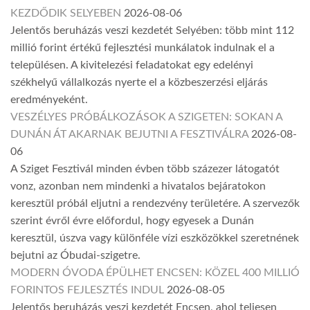
KEZDŐDIK SELYEBEN
2026-08-06
Jelentős beruházás veszi kezdetét Selyében: több mint 112
millió forint értékű fejlesztési munkálatok indulnak el a
településen. A kivitelezési feladatokat egy edelényi
székhelyű vállalkozás nyerte el a közbeszerzési eljárás
eredményeként.
VESZÉLYES PRÓBÁLKOZÁSOK A SZIGETEN: SOKAN A
DUNÁN ÁT AKARNAK BEJUTNI A FESZTIVÁLRA
2026-08-
06
A Sziget Fesztivál minden évben több százezer látogatót
vonz, azonban nem mindenki a hivatalos bejáratokon
keresztül próbál eljutni a rendezvény területére. A szervezők
szerint évről évre előfordul, hogy egyesek a Dunán
keresztül, úszva vagy különféle vízi eszközökkel szeretnének
bejutni az Óbudai-szigetre.
MODERN ÓVODA ÉPÜLHET ENCSEN: KÖZEL 400 MILLIÓ
FORINTOS FEJLESZTÉS INDUL
2026-08-05
Jelentős beruházás veszi kezdetét Encsen, ahol teljesen