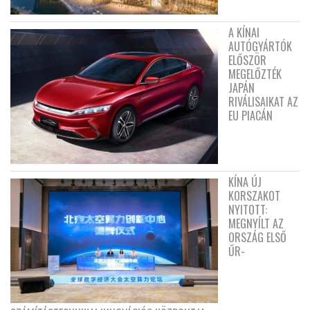
A KÍNAI
AUTÓGYÁRTÓK
ELŐSZÖR
MEGELŐZTÉK
JAPÁN
RIVÁLISAIKAT AZ
EU PIACÁN
KÍNA ÚJ
KORSZAKOT
NYITOTT:
MEGNYÍLT AZ
ORSZÁG ELSŐ
ŰR-