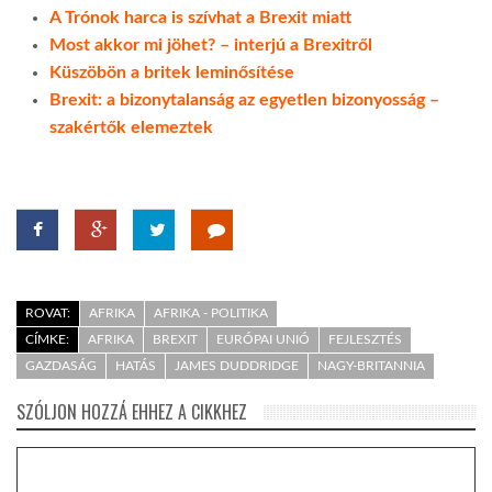
A Trónok harca is szívhat a Brexit miatt
Most akkor mi jöhet? – interjú a Brexitről
Küszöbön a britek leminősítése
Brexit: a bizonytalanság az egyetlen bizonyosság –
szakértők elemeztek
ROVAT:
AFRIKA
AFRIKA - POLITIKA
CÍMKE:
AFRIKA
BREXIT
EURÓPAI UNIÓ
FEJLESZTÉS
GAZDASÁG
HATÁS
JAMES DUDDRIDGE
NAGY-BRITANNIA
SZÓLJON HOZZÁ EHHEZ A CIKKHEZ