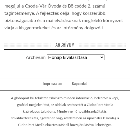
megújul a Csoda-Vár Óvoda és Bölcsőde 2. számú
tagintézménye. A fejlesztés célja, hogy korszerűbb,
biztonságosabb és a mai elvárásoknak megfelelő környezet
várja a kisgyermekeket és az intézmény dolgozóit.
ARCHÍVUM
Archívum
Impresszum
Kapcsolat
A globoport.hu felületén található minden információ, beleértve a képi,
grafikai megjelenítést, az oldalak szerkezetét a GloboPort Média
kizárólagos tulajdona. Mindennemű továbbszolgáltatás,
továbbértékesítés, egészében vagy részleteiben az újraközlés kizárólag a
GloboPort Média előzetes írásbeli hozzájárulásával lehetséges.