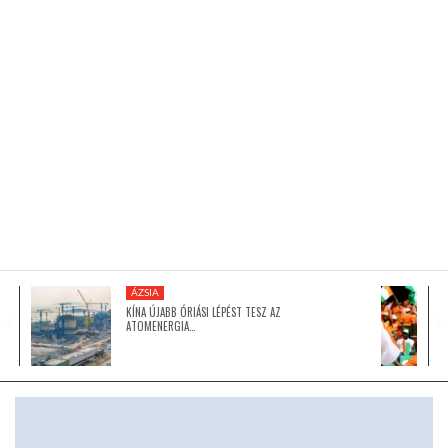
KÖZEL-KELET
AUSZTRÁLIA
A VILÁG ITTHON
MÉDIA
ÁZSIA
KÍNA ÚJABB ÓRIÁSI LÉPÉST TESZ AZ
ATOMENERGIA…
GLOBOTV BP
HÍR3D