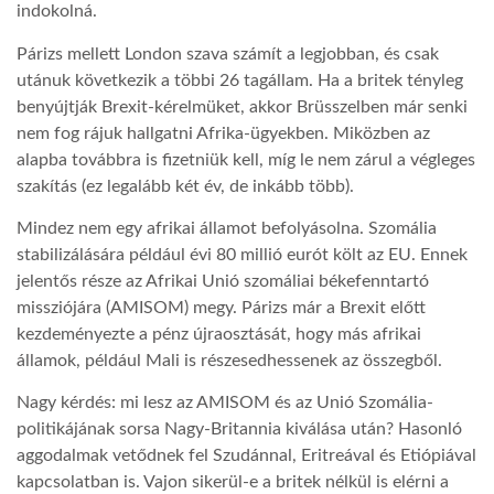
indokolná.
Párizs mellett London szava számít a legjobban, és csak
utánuk következik a többi 26 tagállam. Ha a britek tényleg
benyújtják Brexit-kérelmüket, akkor Brüsszelben már senki
nem fog rájuk hallgatni Afrika-ügyekben. Miközben az
alapba továbbra is fizetniük kell, míg le nem zárul a végleges
szakítás (ez legalább két év, de inkább több).
Mindez nem egy afrikai államot befolyásolna. Szomália
stabilizálására például évi 80 millió eurót költ az EU. Ennek
jelentős része az Afrikai Unió szomáliai békefenntartó
missziójára (AMISOM) megy. Párizs már a Brexit előtt
kezdeményezte a pénz újraosztását, hogy más afrikai
államok, például Mali is részesedhessenek az összegből.
Nagy kérdés: mi lesz az AMISOM és az Unió Szomália-
politikájának sorsa Nagy-Britannia kiválása után? Hasonló
aggodalmak vetődnek fel Szudánnal, Eritreával és Etiópiával
kapcsolatban is. Vajon sikerül-e a britek nélkül is elérni a