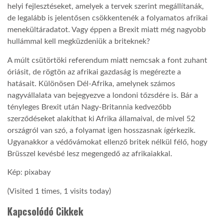
helyi fejlesztéseket, amelyek a tervek szerint megállítanák,
de legalább is jelentősen csökkentenék a folyamatos afrikai
menekültáradatot. Vagy éppen a Brexit miatt még nagyobb
hullámmal kell megküzdeniük a briteknek?
A múlt csütörtöki referendum miatt nemcsak a font zuhant
óriásit, de rögtön az afrikai gazdaság is megérezte a
hatásait. Különösen Dél-Afrika, amelynek számos
nagyvállalata van bejegyezve a londoni tőzsdére is. Bár a
tényleges Brexit után Nagy-Britannia kedvezőbb
szerződéseket alakíthat ki Afrika államaival, de mivel 52
országról van szó, a folyamat igen hosszasnak ígérkezik.
Ugyanakkor a védővámokat ellenző britek nélkül félő, hogy
Brüsszel kevésbé lesz megengedő az afrikaiakkal.
Kép: pixabay
(Visited 1 times, 1 visits today)
Kapcsolódó Cikkek