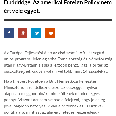
Duddridge. Az amerikai Foreign Policy nem
ért vele egyet.
LATIMO.HU
GLOBOBOOK
Az Európai Fejlesztési Alap az első számú, Afrikát segítő
uniós program. Jelenleg ebbe Franciaország és Németország
után Nagy-Britannia adja a legtöbb pénzt, igaz, a britek az
összköltségnek csupán valamivel több mint 14 százalékát.
Ha a kilépést követően a Brit Nemzetközi Fejlesztési
Minisztérium rendelkezne ezzel az összeggel, nyilván
alaposan meggondolnák, mire költenek minden egyes
pennyt. Viszont azt sem szabad elfelejteni, hogy jelenleg
jóval nagyobb befolyásuk van a briteknek az EU Afrika-
politikájára, mint azt az alig egyhetedes részesedésük