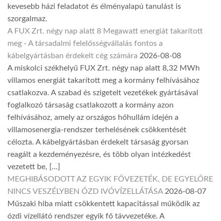
kevesebb házi feladatot és élményalapú tanulást is
szorgalmaz.
A FUX Zrt. négy nap alatt 8 Megawatt energiát takarított
meg - A társadalmi felelősségvállalás fontos a
kábelgyártásban érdekelt cég számára
2026-08-08
A miskolci székhelyű FUX Zrt. négy nap alatt 8,32 MWh
villamos energiát takarított meg a kormány felhívásához
csatlakozva. A szabad és szigetelt vezetékek gyártásával
foglalkozó társaság csatlakozott a kormány azon
felhívásához, amely az országos hőhullám idején a
villamosenergia-rendszer terhelésének csökkentését
célozta. A kábelgyártásban érdekelt társaság gyorsan
reagált a kezdeményezésre, és több olyan intézkedést
vezetett be, […]
MEGHIBÁSODOTT AZ EGYIK FŐVEZETÉK, DE EGYELŐRE
NINCS VESZÉLYBEN ÓZD IVÓVÍZELLÁTÁSA
2026-08-07
Műszaki hiba miatt csökkentett kapacitással működik az
ózdi vízellátó rendszer egyik fő távvezetéke. A