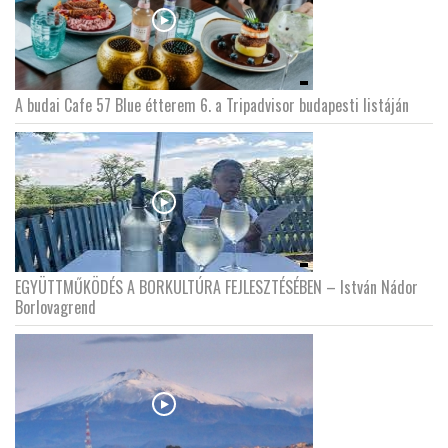
A budai Cafe 57 Blue étterem 6. a Tripadvisor budapesti listáján
EGYÜTTMŰKÖDÉS A BORKULTÚRA FEJLESZTÉSÉBEN – István Nádor
Borlovagrend