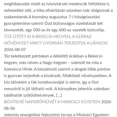
meghibásodás miatt az ivóvíztároló medencék feltöltése is
nehezebbé vált, a hiba elhárításán azonban már dolgoznak a
szakemberek.A kormány augusztus 7-i hőségriasztási
gyorsjelentése szerint Ózd biztonságos vízellátását két
távvezeték, egy 500-as és egy 600-as vezeték biztosítja.
TŰZ ÜTÖTT KI A BEKECSI-HEGYEN, A SZÁRAZ
NÖVÉNYZET MIATT GYORSAN TERJEDTEK A LÁNGOK
2026-08-07
Tűz keletkezett pénteken a délelőtti órákban a Bekecsi-
hegyen, más néven a Nagy-hegyen – számolt be róla a
Szerencsi Hírek. A beszámoló szerint a lángok több ponton
is gyorsan terjedtek a kiszáradt, földközeli növényzetben. A
tűz időnként a fák lombkoronáját is elérte, így a füst
messziről is jól látható volt. A környéken jelentős számban
találhatók szőlőültetvények, […]
BŐVÍTENÉ NAPERŐMŰVÉT A MISKOLCI EGYETEM
2026-
08-06
Jelentős energetikai fejlesztést tervez a Miskolci Egyetem: