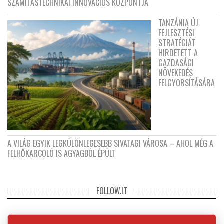
SZÁMÍTÁSTECHNIKAI INNOVÁCIÓS KÖZPONTJA
TANZÁNIA ÚJ
FEJLESZTÉSI
STRATÉGIÁT
HIRDETETT A
GAZDASÁGI
NÖVEKEDÉS
FELGYORSÍTÁSÁRA
A VILÁG EGYIK LEGKÜLÖNLEGESEBB SIVATAGI VÁROSA – AHOL MÉG A
FELHŐKARCOLÓ IS AGYAGBÓL ÉPÜLT
FOLLOW.IT