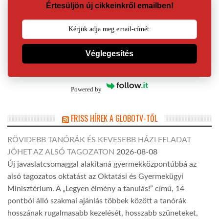
Értesüljön új cikkeinkről emailben!
Véglegesítés
Powered by
FRISS HÍREK A GLOBOTV-TŐL
RÖVIDEBB TANÓRÁK ÉS KEVESEBB HÁZI FELADAT
JÖHET AZ ALSÓ TAGOZATON
2026-08-08
Új javaslatcsomaggal alakítaná gyermekközpontúbbá az
alsó tagozatos oktatást az Oktatási és Gyermekügyi
Minisztérium. A „Legyen élmény a tanulás!” című, 14
pontból álló szakmai ajánlás többek között a tanórák
hosszának rugalmasabb kezelését, hosszabb szüneteket,