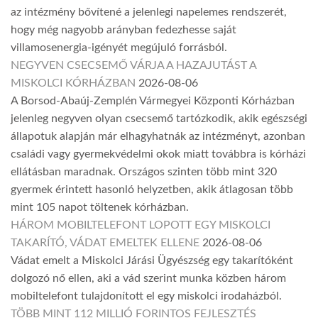
az intézmény bővítené a jelenlegi napelemes rendszerét,
hogy még nagyobb arányban fedezhesse saját
villamosenergia-igényét megújuló forrásból.
NEGYVEN CSECSEMŐ VÁRJA A HAZAJUTÁST A
MISKOLCI KÓRHÁZBAN
2026-08-06
A Borsod-Abaúj-Zemplén Vármegyei Központi Kórházban
jelenleg negyven olyan csecsemő tartózkodik, akik egészségi
állapotuk alapján már elhagyhatnák az intézményt, azonban
családi vagy gyermekvédelmi okok miatt továbbra is kórházi
ellátásban maradnak. Országos szinten több mint 320
gyermek érintett hasonló helyzetben, akik átlagosan több
mint 105 napot töltenek kórházban.
HÁROM MOBILTELEFONT LOPOTT EGY MISKOLCI
TAKARÍTÓ, VÁDAT EMELTEK ELLENE
2026-08-06
Vádat emelt a Miskolci Járási Ügyészség egy takarítóként
dolgozó nő ellen, aki a vád szerint munka közben három
mobiltelefont tulajdonított el egy miskolci irodaházból.
TÖBB MINT 112 MILLIÓ FORINTOS FEJLESZTÉS