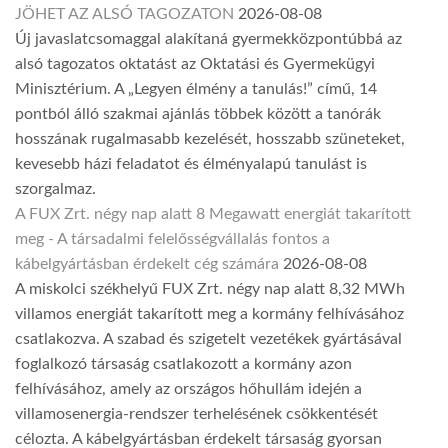
JÖHET AZ ALSÓ TAGOZATON
2026-08-08
Új javaslatcsomaggal alakítaná gyermekközpontúbbá az
alsó tagozatos oktatást az Oktatási és Gyermekügyi
Minisztérium. A „Legyen élmény a tanulás!” című, 14
pontból álló szakmai ajánlás többek között a tanórák
hosszának rugalmasabb kezelését, hosszabb szüneteket,
kevesebb házi feladatot és élményalapú tanulást is
szorgalmaz.
A FUX Zrt. négy nap alatt 8 Megawatt energiát takarított
meg - A társadalmi felelősségvállalás fontos a
kábelgyártásban érdekelt cég számára
2026-08-08
A miskolci székhelyű FUX Zrt. négy nap alatt 8,32 MWh
villamos energiát takarított meg a kormány felhívásához
csatlakozva. A szabad és szigetelt vezetékek gyártásával
foglalkozó társaság csatlakozott a kormány azon
felhívásához, amely az országos hőhullám idején a
villamosenergia-rendszer terhelésének csökkentését
célozta. A kábelgyártásban érdekelt társaság gyorsan