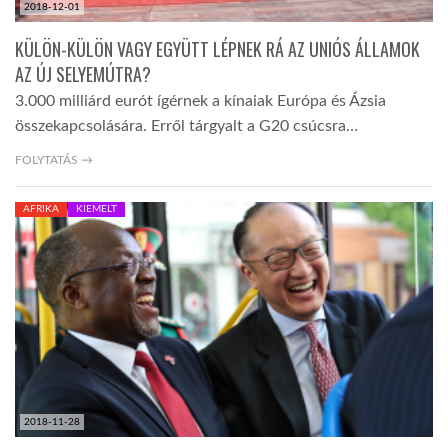
2018-12-01
KÜLÖN-KÜLÖN VAGY EGYÜTT LÉPNEK RÁ AZ UNIÓS ÁLLAMOK
AZ ÚJ SELYEMÚTRA?
3.000 milliárd eurót ígérnek a kínaiak Európa és Ázsia
összekapcsolására. Erről tárgyalt a G20 csúcsra…
FOLYTATÁS →
AFRIKA
KIEMELT
2018-11-28