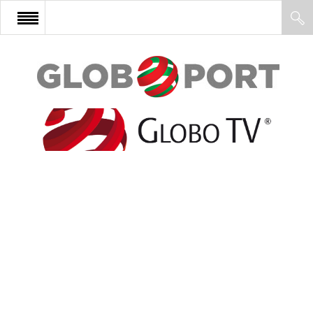
FŐOLDAL
AFRIKA
EURÓPA
ÁZSIA
ÉSZAK-AMERIKA
LATIN-AMERIKA