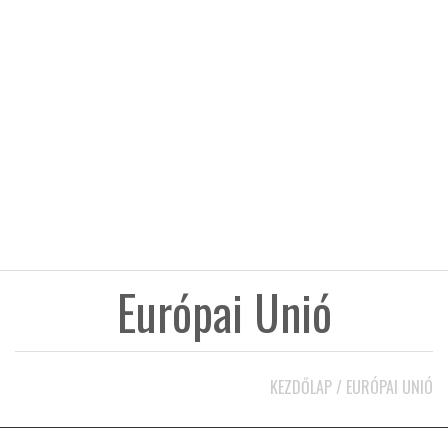
KÖZEL-KELET
AUSZTRÁLIA
A VILÁG ITTHON
MÉDIA
Európai Unió
GLOBOTV BP
KEZDŐLAP
/
EURÓPAI UNIÓ
HÍR3D