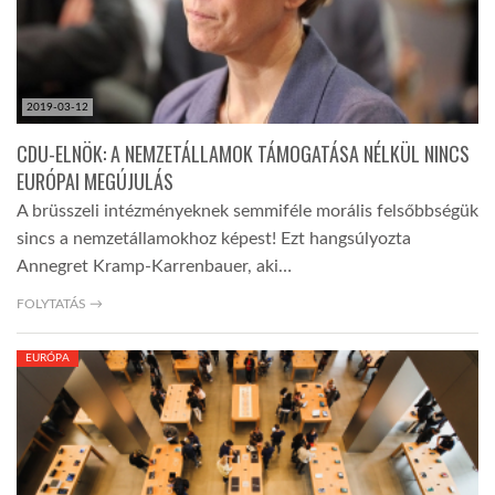
2019-03-12
CDU-ELNÖK: A NEMZETÁLLAMOK TÁMOGATÁSA NÉLKÜL NINCS
EURÓPAI MEGÚJULÁS
A brüsszeli intézményeknek semmiféle morális felsőbbségük
sincs a nemzetállamokhoz képest! Ezt hangsúlyozta
Annegret Kramp-Karrenbauer, aki…
FOLYTATÁS →
EURÓPA