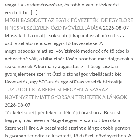
reagált a kezdeményezésre, és több olyan intézkedést
vezetett be, […]
MEGHIBÁSODOTT AZ EGYIK FŐVEZETÉK, DE EGYELŐRE
NINCS VESZÉLYBEN ÓZD IVÓVÍZELLÁTÁSA
2026-08-07
Műszaki hiba miatt csökkentett kapacitással működik az
ózdi vízellátó rendszer egyik fő távvezetéke. A
meghibásodás miatt az ivóvíztároló medencék feltöltése is
nehezebbé vált, a hiba elhárításán azonban már dolgoznak a
szakemberek.A kormány augusztus 7-i hőségriasztási
gyorsjelentése szerint Ózd biztonságos vízellátását két
távvezeték, egy 500-as és egy 600-as vezeték biztosítja.
TŰZ ÜTÖTT KI A BEKECSI-HEGYEN, A SZÁRAZ
NÖVÉNYZET MIATT GYORSAN TERJEDTEK A LÁNGOK
2026-08-07
Tűz keletkezett pénteken a délelőtti órákban a Bekecsi-
hegyen, más néven a Nagy-hegyen – számolt be róla a
Szerencsi Hírek. A beszámoló szerint a lángok több ponton
is gyorsan terjedtek a kiszáradt, földközeli növényzetben. A