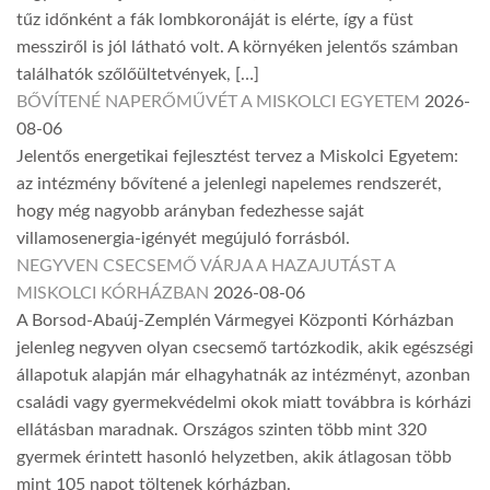
tűz időnként a fák lombkoronáját is elérte, így a füst
messziről is jól látható volt. A környéken jelentős számban
találhatók szőlőültetvények, […]
BŐVÍTENÉ NAPERŐMŰVÉT A MISKOLCI EGYETEM
2026-
08-06
Jelentős energetikai fejlesztést tervez a Miskolci Egyetem:
az intézmény bővítené a jelenlegi napelemes rendszerét,
hogy még nagyobb arányban fedezhesse saját
villamosenergia-igényét megújuló forrásból.
NEGYVEN CSECSEMŐ VÁRJA A HAZAJUTÁST A
MISKOLCI KÓRHÁZBAN
2026-08-06
A Borsod-Abaúj-Zemplén Vármegyei Központi Kórházban
jelenleg negyven olyan csecsemő tartózkodik, akik egészségi
állapotuk alapján már elhagyhatnák az intézményt, azonban
családi vagy gyermekvédelmi okok miatt továbbra is kórházi
ellátásban maradnak. Országos szinten több mint 320
gyermek érintett hasonló helyzetben, akik átlagosan több
mint 105 napot töltenek kórházban.