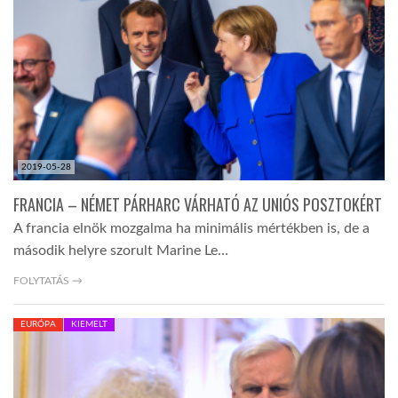
LATIMO.HU
GLOBOBOOK
2019-05-28
FRANCIA – NÉMET PÁRHARC VÁRHATÓ AZ UNIÓS POSZTOKÉRT
A francia elnök mozgalma ha minimális mértékben is, de a
második helyre szorult Marine Le…
FOLYTATÁS →
EURÓPA
KIEMELT