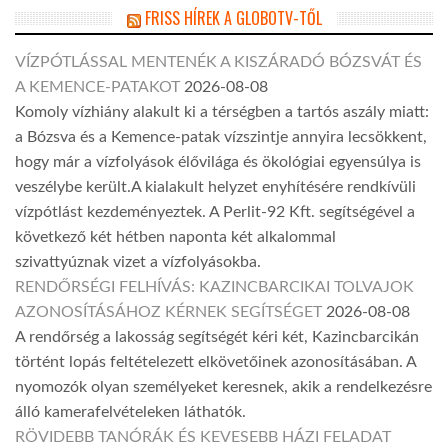
FRISS HÍREK A GLOBOTV-TŐL
VÍZPÓTLÁSSAL MENTENÉK A KISZÁRADÓ BÓZSVÁT ÉS
A KEMENCE-PATAKOT
2026-08-08
Komoly vízhiány alakult ki a térségben a tartós aszály miatt:
a Bózsva és a Kemence-patak vízszintje annyira lecsökkent,
hogy már a vízfolyások élővilága és ökológiai egyensúlya is
veszélybe került.A kialakult helyzet enyhítésére rendkívüli
vízpótlást kezdeményeztek. A Perlit-92 Kft. segítségével a
következő két hétben naponta két alkalommal
szivattyúznak vizet a vízfolyásokba.
RENDŐRSÉGI FELHÍVÁS: KAZINCBARCIKAI TOLVAJOK
AZONOSÍTÁSÁHOZ KÉRNEK SEGÍTSÉGET
2026-08-08
A rendőrség a lakosság segítségét kéri két, Kazincbarcikán
történt lopás feltételezett elkövetőinek azonosításában. A
nyomozók olyan személyeket keresnek, akik a rendelkezésre
álló kamerafelvételeken láthatók.
RÖVIDEBB TANÓRÁK ÉS KEVESEBB HÁZI FELADAT