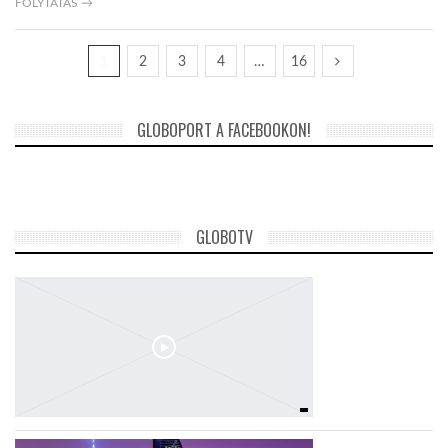
FOLYTATÁS →
1
2
3
4
…
16
GLOBOPORT A FACEBOOKON!
GLOBOTV