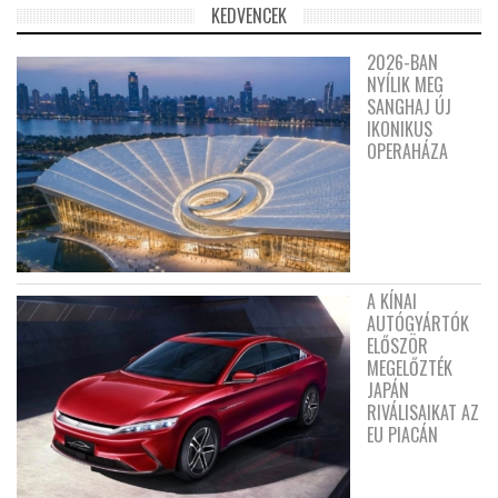
KEDVENCEK
2026-BAN
NYÍLIK MEG
SANGHAJ ÚJ
IKONIKUS
OPERAHÁZA
A KÍNAI
AUTÓGYÁRTÓK
ELŐSZÖR
MEGELŐZTÉK
JAPÁN
RIVÁLISAIKAT AZ
EU PIACÁN