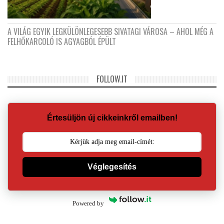
A VILÁG EGYIK LEGKÜLÖNLEGESEBB SIVATAGI VÁROSA – AHOL MÉG A
FELHŐKARCOLÓ IS AGYAGBÓL ÉPÜLT
FOLLOW.IT
Értesüljön új cikkeinkről emailben!
Véglegesítés
Powered by