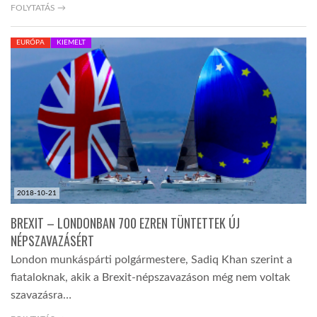
FOLYTATÁS →
EURÓPA
KIEMELT
2018-10-21
BREXIT – LONDONBAN 700 EZREN TÜNTETTEK ÚJ
NÉPSZAVAZÁSÉRT
London munkáspárti polgármestere, Sadiq Khan szerint a
fiataloknak, akik a Brexit-népszavazáson még nem voltak
szavazásra…