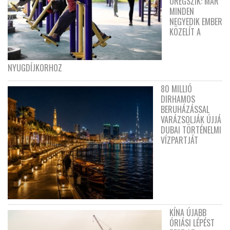
ÖREGSZIK: MÁR
MINDEN
NEGYEDIK EMBER
KÖZELÍT A
NYUGDÍJKORHOZ
80 MILLIÓ
DIRHAMOS
BERUHÁZÁSSAL
VARÁZSOLJÁK ÚJJÁ
DUBAI TÖRTÉNELMI
VÍZPARTJÁT
KÍNA ÚJABB
ÓRIÁSI LÉPÉST