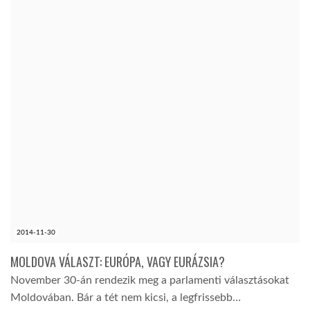
TROPICALMAGAZIN
GLOBOTV
AFRIKA TUDÁSTÁR
A NAP SZÉPE
LINKTR.EE
2014-11-30
GLOBOZSARU
MOLDOVA VÁLASZT: EURÓPA, VAGY EURÁZSIA?
November 30-án rendezik meg a parlamenti választásokat
DOBRAVERO.HU
Moldovában. Bár a tét nem kicsi, a legfrissebb…