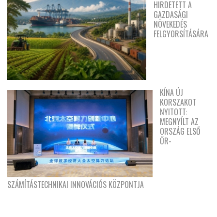
HIRDETETT A
GAZDASÁGI
NÖVEKEDÉS
FELGYORSÍTÁSÁRA
KÍNA ÚJ
KORSZAKOT
NYITOTT:
MEGNYÍLT AZ
ORSZÁG ELSŐ
ŰR-
SZÁMÍTÁSTECHNIKAI INNOVÁCIÓS KÖZPONTJA