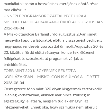
munkálatok során a hosszúsínek cseréjének döntő része
már elkészült.
ÜNNEPI PROGRAMSOROZATTAL NYIT ÚJRA A
MISKOLCTAPOLCAI BARLANGFÜRDŐ AUGUSZTUSBAN
2026-08-04
A Miskolctapolcai Barlangfürdő augusztus 20-án ismét
megnyitja kapuit a látogatók előtt, a visszatérést pedig egy
négynapos rendezvénysorozattal ünnepli. Augusztus 20. és
23. között a fürdő előtti sétányon koncertek, élőzenei
fellépések és szórakoztató programok várják az
érdeklődőket.
TÖBB MINT 320 KISGYERMEK REKEDT A
KÓRHÁZAKBAN – MISKOLCON IS SÚLYOS A HELYZET
2026-08-04
Országszerte több mint 320 olyan kisgyermek tartózkodik
jelenleg kórházakban, akiknek már nincs szükségük
egészségügyi ellátásra, mégsem tudják elhagyni az
intézményeket. Ennek oka, hogy számukra nem sikerült