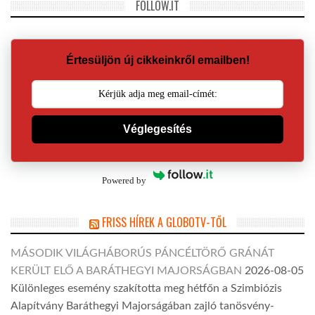
FOLLOW.IT
Értesüljön új cikkeinkről emailben!
Véglegesítés
Powered by
FRISS HÍREK A GLOBOTV-TŐL
MÁSODIK VILÁGHÁBORÚS PÁNCÉLTÖRŐ GRÁNÁT
KERÜLT ELŐ A BARÁTHEGYI MAJORSÁGBAN
2026-08-05
Különleges esemény szakította meg hétfőn a Szimbiózis
Alapítvány Baráthegyi Majorságában zajló tanösvény-