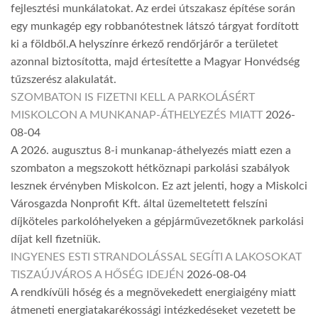
fejlesztési munkálatokat. Az erdei útszakasz építése során
egy munkagép egy robbanótestnek látszó tárgyat fordított
ki a földből.A helyszínre érkező rendőrjárőr a területet
azonnal biztosította, majd értesítette a Magyar Honvédség
tűzszerész alakulatát.
SZOMBATON IS FIZETNI KELL A PARKOLÁSÉRT
MISKOLCON A MUNKANAP-ÁTHELYEZÉS MIATT
2026-
08-04
A 2026. augusztus 8-i munkanap-áthelyezés miatt ezen a
szombaton a megszokott hétköznapi parkolási szabályok
lesznek érvényben Miskolcon. Ez azt jelenti, hogy a Miskolci
Városgazda Nonprofit Kft. által üzemeltetett felszíni
díjköteles parkolóhelyeken a gépjárművezetőknek parkolási
díjat kell fizetniük.
INGYENES ESTI STRANDOLÁSSAL SEGÍTI A LAKOSOKAT
TISZAÚJVÁROS A HŐSÉG IDEJÉN
2026-08-04
A rendkívüli hőség és a megnövekedett energiaigény miatt
átmeneti energiatakarékossági intézkedéseket vezetett be