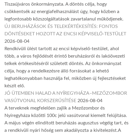
Tiszaújváros önkormányzata. A döntés célja, hogy
csökkentsék az energiafelhasználást úgy, hogy közben a
legfontosabb közszolgáltatások zavartalanul működjenek.
ÚJ BERUHÁZÁSOK ÉS TELEKÉRTÉKESÍTÉS: FONTOS
DÖNTÉSEKET HOZOTT AZ ENCSI KÉPVISELŐ-TESTÜLET
2026-08-04
Rendkívüli ülést tartott az encsi képviselő-testület, ahol
több, a város fejlődését érintő beruházásról és lakóövezeti
telkek értékesítéséről született döntés. Az önkormányzat
célja, hogy a rendelkezésre álló forrásokat a lehető
leghatékonyabban használja fel, miközben új fejlesztéseket
készít elő.
JÓ ÜTEMBEN HALAD A NYÍREGYHÁZA–MEZŐZOMBOR
VASÚTVONAL KORSZERŰSÍTÉSE
2026-08-04
A terveknek megfelelően zajlik a Mezőzombor és
Nyíregyháza közötti 100c jelű vasútvonal kiemelt felújítása.
A május végén elindított beruházás augusztus végéig tart, és
a rendkívüli nyári hőség sem akadályozta a kivitelezést.A