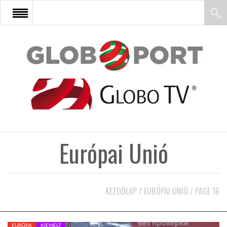
FŐOLDAL
AFRIKA
EURÓPA
Európai Unió
ÁZSIA
ÉSZAK-AMERIKA
KEZDŐLAP
/
EURÓPAI UNIÓ
/
PAGE 16
LATIN-AMERIKA
EURÓPA
KIEMELT