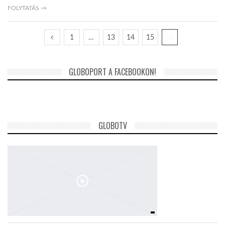
FOLYTATÁS →
LATIMO.HU
1
…
13
14
15
16
GLOBOBOOK
GLOBOPORT A FACEBOOKON!
GLOBOTV