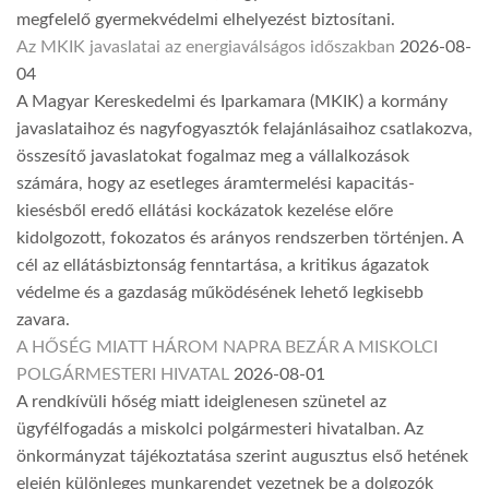
megfelelő gyermekvédelmi elhelyezést biztosítani.
Az MKIK javaslatai az energiaválságos időszakban
2026-08-
04
A Magyar Kereskedelmi és Iparkamara (MKIK) a kormány
javaslataihoz és nagyfogyasztók felajánlásaihoz csatlakozva,
összesítő javaslatokat fogalmaz meg a vállalkozások
számára, hogy az esetleges áramtermelési kapacitás-
kiesésből eredő ellátási kockázatok kezelése előre
kidolgozott, fokozatos és arányos rendszerben történjen. A
cél az ellátásbiztonság fenntartása, a kritikus ágazatok
védelme és a gazdaság működésének lehető legkisebb
zavara.
A HŐSÉG MIATT HÁROM NAPRA BEZÁR A MISKOLCI
POLGÁRMESTERI HIVATAL
2026-08-01
A rendkívüli hőség miatt ideiglenesen szünetel az
ügyfélfogadás a miskolci polgármesteri hivatalban. Az
önkormányzat tájékoztatása szerint augusztus első hetének
elején különleges munkarendet vezetnek be a dolgozók