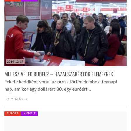
KÖZEL-KELET
AUSZTRÁLIA
A VILÁG ITTHON
2014-12-17
MÉDIA
MI LESZ VELED RUBEL? – HAZAI SZAKÉRTŐK ELEMEZNEK
Fekete keddként vonul az orosz történelembe a tegnapi
nap, amikor egy dollárért 80, egy euróért…
FOLYTATÁS →
GLOBOTV BP
EURÓPA
KIEMELT
HÍR3D