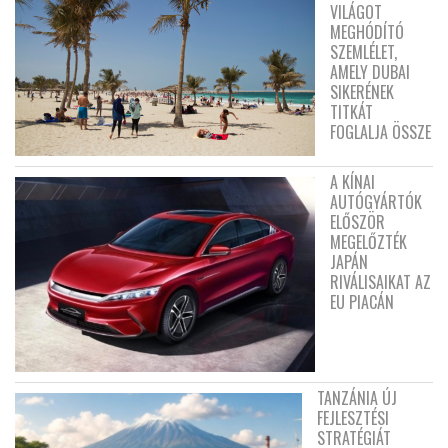
VILÁGOT
MEGHÓDÍTÓ
SZEMLÉLET,
AMELY DUBAI
SIKERÉNEK
TITKÁT
FOGLALJA ÖSSZE
A KÍNAI
AUTÓGYÁRTÓK
ELŐSZÖR
MEGELŐZTÉK
JAPÁN
RIVÁLISAIKAT AZ
EU PIACÁN
TANZÁNIA ÚJ
FEJLESZTÉSI
STRATÉGIÁT