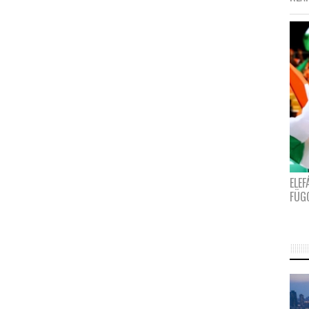
ELE
FÜG