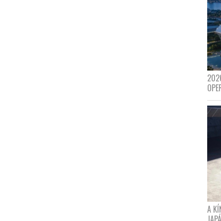
202
OPE
A K
JAPÁ