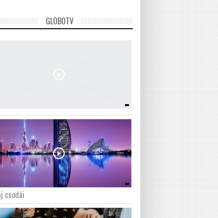
GLOBOTV
j csodái