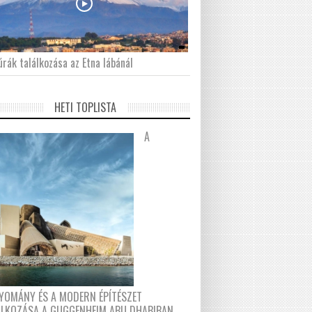
́rák találkozása az Etna lábánál
HETI TOPLISTA
A
YOMÁNY ÉS A MODERN ÉPÍTÉSZET
ÁLKOZÁSA A GUGGENHEIM ABU DHABIBAN