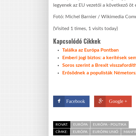
legyenek az EU vezetői a következő öt 
Fotó: Michel Barnier / Wikimedia Co
(Visited 1 times, 1 visits today)
Kapcsolódó Cikkek
Találka az Európa Pontban
Emberi jogi biztos: a kerítések 
Soros szerint a Brexit visszafordí
Erősödnek a populisták Németors
Facebook
Google +
ROVAT:
EURÓPA
EURÓPA - POLITIKA
CÍMKE:
EURÓPA
EURÓPAI UNIÓ
MANFR