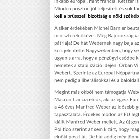
inkább európai, mint francia! Kétszer is
Minden poszton jól teljesített és sok t
kell a brüsszeli bizottság elnöki széké
A siker érdekében Michel Barnier beuta
miniszterelnökével. Még Bajorországba
pátriája! De hát Webernek nagy baja az
ki is jelentette Nagyszebenben, hogy 
ugyanis arra, hogy a pénzügyi csődbe 
németek a stabilizáció idején. Orbán 
Webert. Szerinte az Európai Néppártna
nem pedig a liberálisokkal és a baloldall
Megint más okból nem támogatja Weber
Macron francia elnök, aki az egész Eur
a 46 éves Manfred Weber az idősebb ge
tapasztalata. Érdekes módon az EU legf
kiállt Manfred Weber mellett. Az új ge
Politico szerint az sem kizárt, hogy ma
elnöki posztját. De hát addig még jönnek