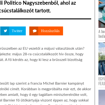
eli Politico Nagyszebenből, ahol az
súcstalálkozót tartott.
A bu
Twitter
Hozzászólás
buda
Brüsszelben az EU vezetői a májusi választások után?
elezte: május 28-ra csúcstalálkozót hív össze, hogy
t. A fő kérdés az, hogy ki lesz a brüsszeli bizottság
EGY
FEJL
tesült lap szerint a francia Michel Barnier kampányt
g elnöki címét. Korábban is megpróbálta már ezt, de akkor
ben amiatt, hogy ő egy tagállam miniszterelnöke volt,
l Barnier fő ütőkártyája viszont éppen az, hogy sokkal