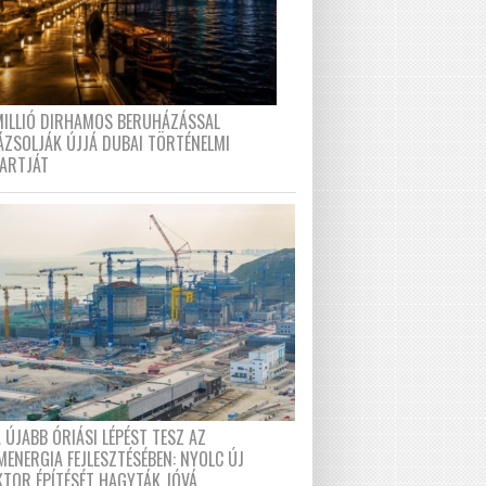
MILLIÓ DIRHAMOS BERUHÁZÁSSAL
ÁZSOLJÁK ÚJJÁ DUBAI TÖRTÉNELMI
PARTJÁT
 ÚJABB ÓRIÁSI LÉPÉST TESZ AZ
MENERGIA FEJLESZTÉSÉBEN: NYOLC ÚJ
KTOR ÉPÍTÉSÉT HAGYTÁK JÓVÁ