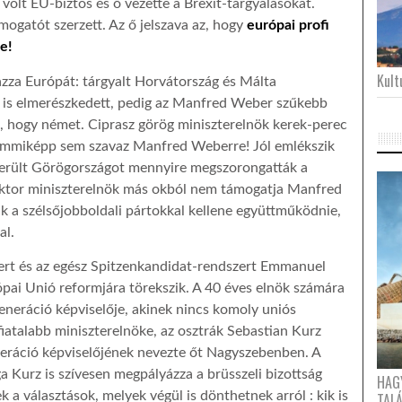
 volt EU-biztos és ő vezette a Brexit-tárgyalásokat.
ámogatót szerzett. Az ő jelszava az, hogy
európai profi
be!
Kultu
zza Európát: tárgyalt Horvátország és Málta
 is elmerészkedett, pedig az Manfred Weber szűkebb
, hogy német. Ciprasz görög miniszterelnök kerek-perec
semmiképp sem szavaz Manfred Weberre! Jól emlékszik
került Görögországot mennyire megszorongatták a
Viktor miniszterelnök más okból nem támogatja Manfred
k a szélsőjobboldali pártokkal kellene együttműködnie,
al.
t és az egész Spitzenkandidat-rendszert Emmanuel
ópai Unió reformjára törekszik. A 40 éves elnök számára
neráció képviselője, akinek nincs komoly uniós
iatalabb miniszterelnöke, az osztrák Sebastian Kurz
neráció képviselőjének nevezte őt Nagyszebenben. A
ga Kurz is szívesen megpályázza a brüsszeli bizottság
HAG
 a választások, melyek végül is dönthetnek arról : kik is
TAL