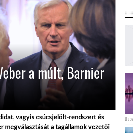
Weber a múlt, Barnier
idat, vagyis csúcsjelölt-rendszert és
Duba
 megválasztását a tagállamok vezetői