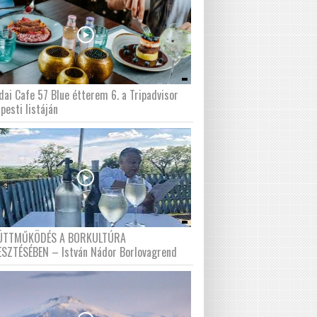
dai Cafe 57 Blue étterem 6. a Tripadvisor
pesti listáján
ÜTTMŰKÖDÉS A BORKULTÚRA
ESZTÉSÉBEN – István Nádor Borlovagrend