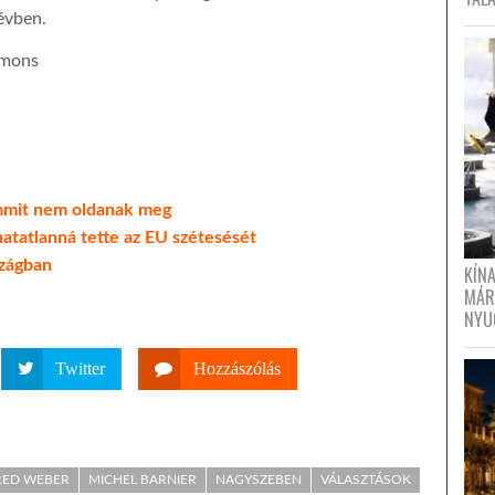
évben.
mmons
semmit nem oldanak meg
thatatlanná tette az EU szétesését
zágban
KÍN
MÁR
NYU
Twitter
Hozzászólás
ED WEBER
MICHEL BARNIER
NAGYSZEBEN
VÁLASZTÁSOK