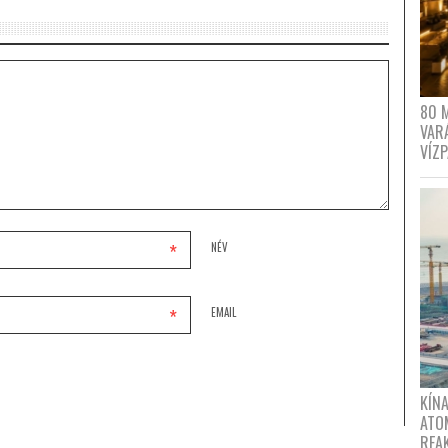
80 
VAR
VÍZ
*
NÉV
*
EMAIL
KÍNA
ATO
REA