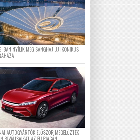
6-BAN NYÍLIK MEG SANGHAJ ÚJ IKONIKUS
RAHÁZA
ÍNAI AUTÓGYÁRTÓK ELŐSZÖR MEGELŐZTÉK
N RIVÁLISAIKAT AZ EU PIACÁN