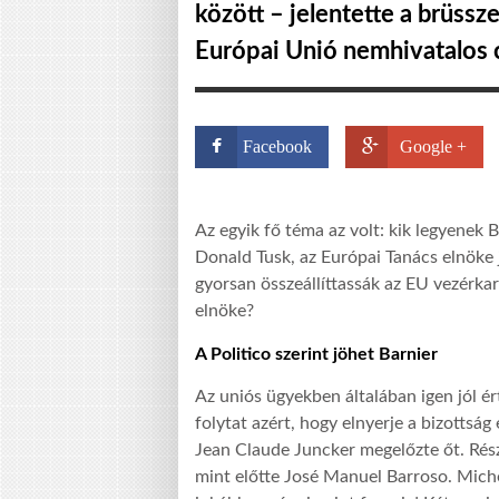
között – jelentette a brüssz
Európai Unió nemhivatalos c
Facebook
Google +
Az egyik fő téma az volt: kik legyenek 
Donald Tusk, az Európai Tanács elnöke j
gyorsan összeállíttassák az EU vezérkará
elnöke?
A Politico szerint jöhet Barnier
Az uniós ügyekben általában igen jól ér
folytat azért, hogy elnyerje a bizottsá
Jean Claude Juncker megelőzte őt. Rész
mint előtte José Manuel Barroso. Miche