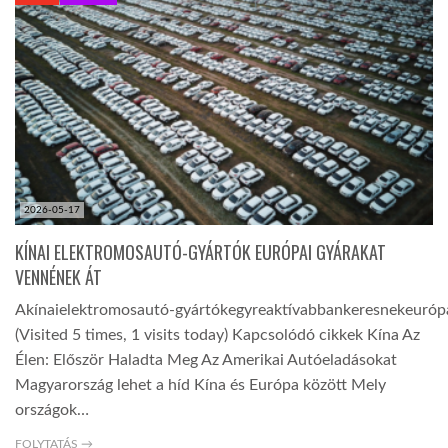
KÖZEL-KELET
AUSZTRÁLIA
A VILÁG ITTHON
2026-05-17
MÉDIA
KÍNAI ELEKTROMOSAUTÓ-GYÁRTÓK EURÓPAI GYÁRAKAT
VENNÉNEK ÁT
Akínaielek t r o m o s a u t ó - g y á r t ó k e g y r e a k t í v a b b a n k e r e s n e k e u r ó p a i t e r 
(Visited 5 times, 1 visits today) Kapcsolódó cikkek Kína Az
Élen: Először Haladta Meg Az Amerikai Autóeladásokat
GLOBOTV BP
Magyarország lehet a híd Kína és Európa között Mely
országok…
HÍR3D
FOLYTATÁS →