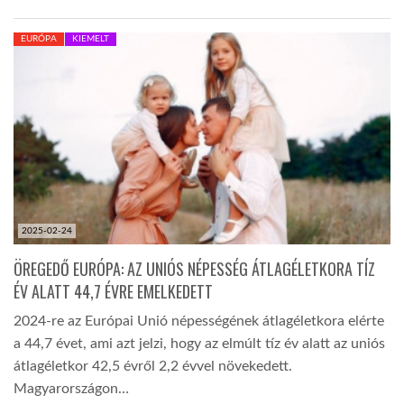
LATIMO.HU
EURÓPA
KIEMELT
GLOBOBOOK
2025-02-24
ÖREGEDŐ EURÓPA: AZ UNIÓS NÉPESSÉG ÁTLAGÉLETKORA TÍZ
ÉV ALATT 44,7 ÉVRE EMELKEDETT
2024-re az Európai Unió népességének átlagéletkora elérte
a 44,7 évet, ami azt jelzi, hogy az elmúlt tíz év alatt az uniós
átlagéletkor 42,5 évről 2,2 évvel növekedett.
Magyarországon…