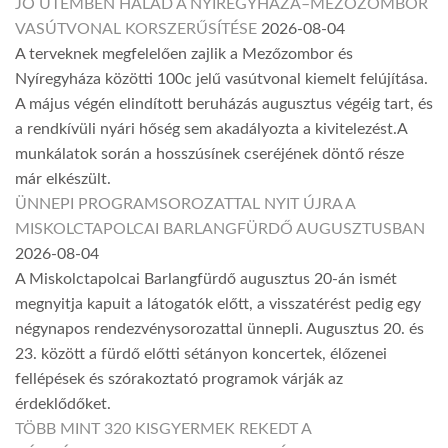
JÓ ÜTEMBEN HALAD A NYÍREGYHÁZA–MEZŐZOMBOR
VASÚTVONAL KORSZERŰSÍTÉSE
2026-08-04
A terveknek megfelelően zajlik a Mezőzombor és
Nyíregyháza közötti 100c jelű vasútvonal kiemelt felújítása.
A május végén elindított beruházás augusztus végéig tart, és
a rendkívüli nyári hőség sem akadályozta a kivitelezést.A
munkálatok során a hosszúsínek cseréjének döntő része
már elkészült.
ÜNNEPI PROGRAMSOROZATTAL NYIT ÚJRA A
MISKOLCTAPOLCAI BARLANGFÜRDŐ AUGUSZTUSBAN
2026-08-04
A Miskolctapolcai Barlangfürdő augusztus 20-án ismét
megnyitja kapuit a látogatók előtt, a visszatérést pedig egy
négynapos rendezvénysorozattal ünnepli. Augusztus 20. és
23. között a fürdő előtti sétányon koncertek, élőzenei
fellépések és szórakoztató programok várják az
érdeklődőket.
TÖBB MINT 320 KISGYERMEK REKEDT A