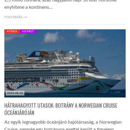
2,5 millió tonnára, azaz nagyjából napi 50 ezer hordóval
enyhítene a kontinens…
FOLYTATÁS →
AFRIKA
KIEMELT
2024-08-02
HÁTRAHAGYOTT UTASOK: BOTRÁNY A NORWEGIAN CRUISE
ÓCEÁNJÁRÓJÁN
Az egyik legnagyobb óceánjáró hajótársaság, a Norwegian
Cruise, nemrég egy botrányos esettel került a figyelem