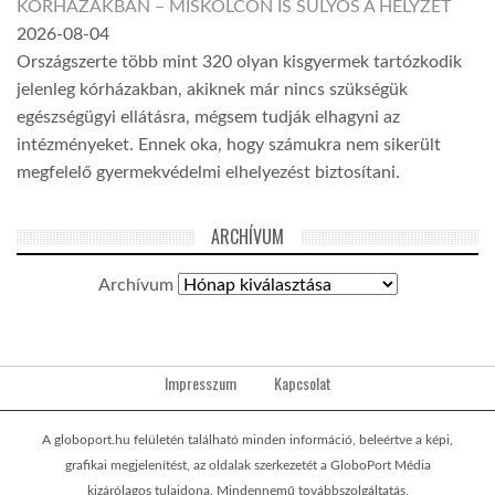
KÓRHÁZAKBAN – MISKOLCON IS SÚLYOS A HELYZET
2026-08-04
Országszerte több mint 320 olyan kisgyermek tartózkodik
jelenleg kórházakban, akiknek már nincs szükségük
egészségügyi ellátásra, mégsem tudják elhagyni az
intézményeket. Ennek oka, hogy számukra nem sikerült
megfelelő gyermekvédelmi elhelyezést biztosítani.
ARCHÍVUM
Archívum
Impresszum
Kapcsolat
A globoport.hu felületén található minden információ, beleértve a képi,
grafikai megjelenítést, az oldalak szerkezetét a GloboPort Média
kizárólagos tulajdona. Mindennemű továbbszolgáltatás,