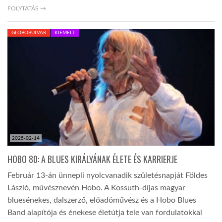
FOLYTATÁS →
GLOBOBULVAR
KIEMELT
2025-02-14
HOBO 80: A BLUES KIRÁLYÁNAK ÉLETE ÉS KARRIERJE
Február 13-án ünnepli nyolcvanadik születésnapját Földes
László, művésznevén Hobo. A Kossuth-díjas magyar
bluesénekes, dalszerző, előadóművész és a Hobo Blues
Band alapítója és énekese életútja tele van fordulatokkal