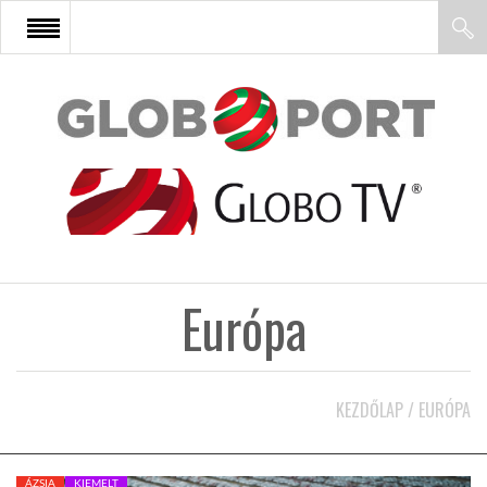
FŐOLDAL
AFRIKA
EURÓPA
Európa
ÁZSIA
ÉSZAK-AMERIKA
KEZDŐLAP
/
EURÓPA
LATIN-AMERIKA
ÁZSIA
KIEMELT