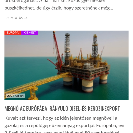
örökbefogadást. A pár már két közös gyermekkel
büszkélkedhet, de úgy érzik, hogy szeretnének még…
FOLYTATÁS →
EURÓPA
KIEMELT
2024-08-04
MEGNŐ AZ EURÓPÁBA IRÁNYULÓ DÍZEL-ÉS KEROZINEXPORT
Kuvait azt tervezi, hogy az idén jelentősen megnöveli a
gázolaj és a repülőgép-üzemanyag exportját Európába, évi