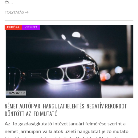
és…
FOLYTATÁS →
EURÓPA
KIEMELT
2025-02-10
NÉMET AUTÓIPARI HANGULATJELENTÉS: NEGATÍV REKORDOT
DÖNTÖTT AZ IFO MUTATÓ
Az ifo gazdaságkutató intézet januári felmérése szerint a
német járműipari vállalatok üzleti hangulatát jelző mutató