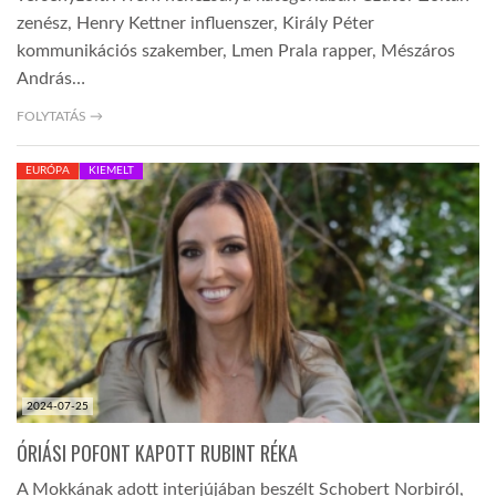
zenész, Henry Kettner influenszer, Király Péter
kommunikációs szakember, Lmen Prala rapper, Mészáros
András…
FOLYTATÁS →
EURÓPA
KIEMELT
2024-07-25
ÓRIÁSI POFONT KAPOTT RUBINT RÉKA
A Mokkának adott interjújában beszélt Schobert Norbiról,