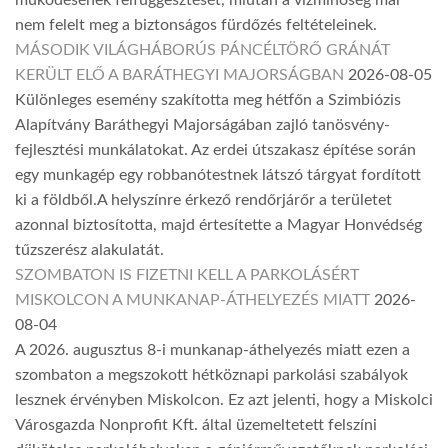
nem felelt meg a biztonságos fürdőzés feltételeinek.
MÁSODIK VILÁGHÁBORÚS PÁNCÉLTÖRŐ GRÁNÁT
KERÜLT ELŐ A BARÁTHEGYI MAJORSÁGBAN
2026-08-05
Különleges esemény szakította meg hétfőn a Szimbiózis
Alapítvány Baráthegyi Majorságában zajló tanösvény-
fejlesztési munkálatokat. Az erdei útszakasz építése során
egy munkagép egy robbanótestnek látszó tárgyat fordított
ki a földből.A helyszínre érkező rendőrjárőr a területet
azonnal biztosította, majd értesítette a Magyar Honvédség
tűzszerész alakulatát.
SZOMBATON IS FIZETNI KELL A PARKOLÁSÉRT
MISKOLCON A MUNKANAP-ÁTHELYEZÉS MIATT
2026-
08-04
A 2026. augusztus 8-i munkanap-áthelyezés miatt ezen a
szombaton a megszokott hétköznapi parkolási szabályok
lesznek érvényben Miskolcon. Ez azt jelenti, hogy a Miskolci
Városgazda Nonprofit Kft. által üzemeltetett felszíni