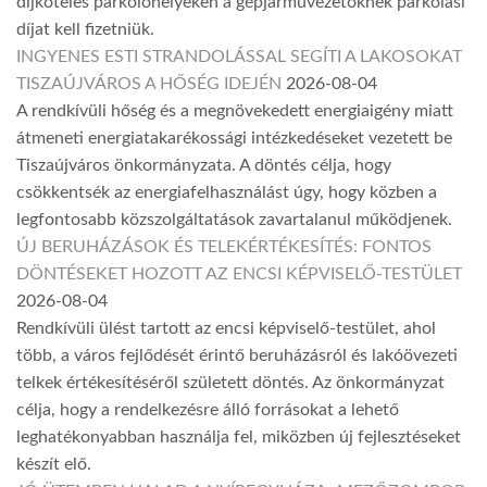
díjköteles parkolóhelyeken a gépjárművezetőknek parkolási
díjat kell fizetniük.
INGYENES ESTI STRANDOLÁSSAL SEGÍTI A LAKOSOKAT
TISZAÚJVÁROS A HŐSÉG IDEJÉN
2026-08-04
A rendkívüli hőség és a megnövekedett energiaigény miatt
átmeneti energiatakarékossági intézkedéseket vezetett be
Tiszaújváros önkormányzata. A döntés célja, hogy
csökkentsék az energiafelhasználást úgy, hogy közben a
legfontosabb közszolgáltatások zavartalanul működjenek.
ÚJ BERUHÁZÁSOK ÉS TELEKÉRTÉKESÍTÉS: FONTOS
DÖNTÉSEKET HOZOTT AZ ENCSI KÉPVISELŐ-TESTÜLET
2026-08-04
Rendkívüli ülést tartott az encsi képviselő-testület, ahol
több, a város fejlődését érintő beruházásról és lakóövezeti
telkek értékesítéséről született döntés. Az önkormányzat
célja, hogy a rendelkezésre álló forrásokat a lehető
leghatékonyabban használja fel, miközben új fejlesztéseket
készít elő.