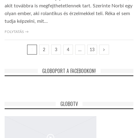
akit továbbra is megfejthetetlennek tart. Szerinte Norbi egy
olyan ember, aki rolantikus és érzelmekkel teli. Réka el sem
tudja képzelni, mit…
FOLYTATÁS →
1
2
3
4
…
13
GLOBOPORT A FACEBOOKON!
GLOBOTV