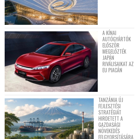
A KÍNAI
AUTÓGYÁRTÓK
ELŐSZÖR
MEGELŐZTÉK
JAPÁN
RIVÁLISAIKAT AZ
EU PIACÁN
TANZÁNIA ÚJ
FEJLESZTÉSI
STRATÉGIÁT
HIRDETETT A
GAZDASÁGI
NÖVEKEDÉS
FELGYORSÍTÁSÁRA