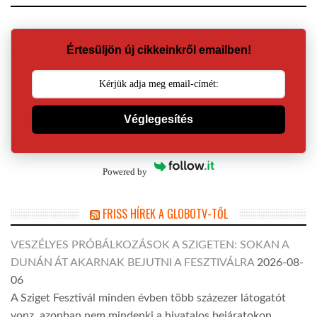
Értesüljön új cikkeinkről emailben!
Véglegesítés
Powered by
FRISS HÍREK A GLOBOTV-TŐL
VESZÉLYES PRÓBÁLKOZÁSOK A SZIGETEN: SOKAN A
DUNÁN ÁT AKARNAK BEJUTNI A FESZTIVÁLRA
2026-08-
06
A Sziget Fesztivál minden évben több százezer látogatót
vonz, azonban nem mindenki a hivatalos bejáratokon