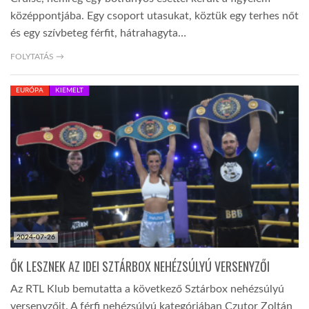
középpontjába. Egy csoport utasukat, köztük egy terhes nőt
és egy szívbeteg férfit, hátrahagyta…
FOLYTATÁS →
EURÓPA
KIEMELT
2024-07-26
ŐK LESZNEK AZ IDEI SZTÁRBOX NEHÉZSÚLYÚ VERSENYZŐI
Az RTL Klub bemutatta a következő Sztárbox nehézsúlyú
versenyzőit. A férfi nehézsúlyú kategóriában Czutor Zoltán