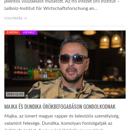
jelentős visszaesést mutatott. Az ifo intézet (ifo Institut –
Leibniz-Institut für Wirtschaftsforschung an…
FOLYTATÁS →
EURÓPA
KIEMELT
2024-12-01
MAJKA ÉS DUNDIKA ÖRÖKBEFOGADÁSON GONDOLKODNAK
Majka, az ismert magyar rapper és televíziós személyiség,
valamint felesége, Dundika, komolyan fontolgatják az