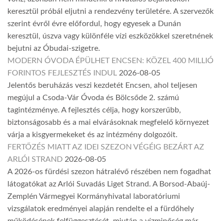
keresztül próbál eljutni a rendezvény területére. A szervezők
szerint évről évre előfordul, hogy egyesek a Dunán
keresztül, úszva vagy különféle vízi eszközökkel szeretnének
bejutni az Óbudai-szigetre.
MODERN ÓVODA ÉPÜLHET ENCSEN: KÖZEL 400 MILLIÓ
FORINTOS FEJLESZTÉS INDUL
2026-08-05
Jelentős beruházás veszi kezdetét Encsen, ahol teljesen
megújul a Csoda-Vár Óvoda és Bölcsőde 2. számú
tagintézménye. A fejlesztés célja, hogy korszerűbb,
biztonságosabb és a mai elvárásoknak megfelelő környezet
várja a kisgyermekeket és az intézmény dolgozóit.
FERTŐZÉS MIATT AZ IDEI SZEZON VÉGÉIG BEZÁRT AZ
ARLÓI STRAND
2026-08-05
A 2026-os fürdési szezon hátralévő részében nem fogadhat
látogatókat az Arlói Suvadás Liget Strand. A Borsod-Abaúj-
Zemplén Vármegyei Kormányhivatal laboratóriumi
vizsgálatok eredményei alapján rendelte el a fürdőhely
működésének felfüggesztését, miután a vízminőség már