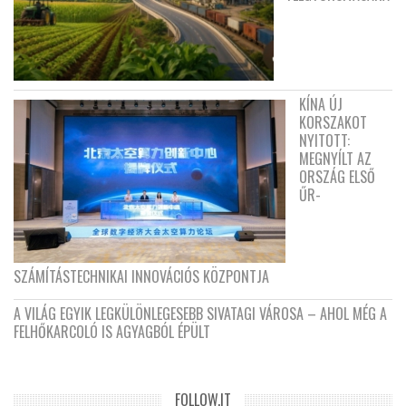
KÍNA ÚJ
KORSZAKOT
NYITOTT:
MEGNYÍLT AZ
ORSZÁG ELSŐ
ŰR-
SZÁMÍTÁSTECHNIKAI INNOVÁCIÓS KÖZPONTJA
A VILÁG EGYIK LEGKÜLÖNLEGESEBB SIVATAGI VÁROSA – AHOL MÉG A
FELHŐKARCOLÓ IS AGYAGBÓL ÉPÜLT
FOLLOW.IT