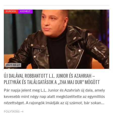
TROPICALMAGAZIN
EURÓPA
KIEMELT
GLOBOTV
AFRIKA TUDÁSTÁR
A NAP SZÉPE
2025-02-27
ÚJ DALÁVAL ROBBANTOTT L.L. JUNIOR ÉS AZAHRIAH –
LINKTR.EE
PLETYKÁK ÉS TALÁLGATÁSOK A „ZHA MAJ DUR” MÖGÖTT
Pár napja jelent meg L.L. Junior és Azahriah új dala, amely
GLOBOZSARU
kevesebb mint négy nap alatt megközelítette az egymilliós
nézettséget. A rajongók imádják az új számot, bár sokan…
DOBRAVERO.HU
FOLYTATÁS →