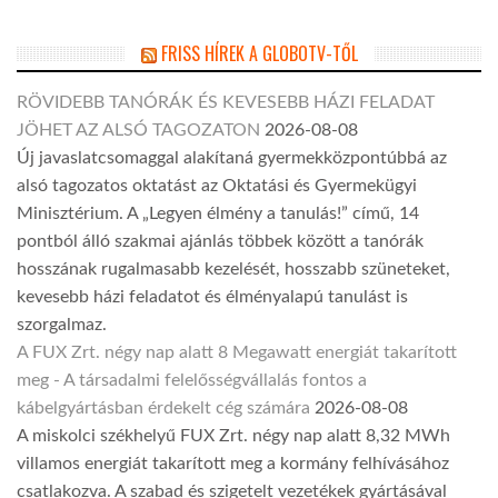
FRISS HÍREK A GLOBOTV-TŐL
RÖVIDEBB TANÓRÁK ÉS KEVESEBB HÁZI FELADAT
JÖHET AZ ALSÓ TAGOZATON
2026-08-08
Új javaslatcsomaggal alakítaná gyermekközpontúbbá az
alsó tagozatos oktatást az Oktatási és Gyermekügyi
Minisztérium. A „Legyen élmény a tanulás!” című, 14
pontból álló szakmai ajánlás többek között a tanórák
hosszának rugalmasabb kezelését, hosszabb szüneteket,
kevesebb házi feladatot és élményalapú tanulást is
szorgalmaz.
A FUX Zrt. négy nap alatt 8 Megawatt energiát takarított
meg - A társadalmi felelősségvállalás fontos a
kábelgyártásban érdekelt cég számára
2026-08-08
A miskolci székhelyű FUX Zrt. négy nap alatt 8,32 MWh
villamos energiát takarított meg a kormány felhívásához
csatlakozva. A szabad és szigetelt vezetékek gyártásával