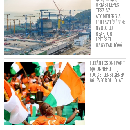
ÓRIÁSI LÉPÉST
TESZ AZ
ATOMENERGIA
FEJLESZTÉSÉBEN:
NYOLC ÚJ
REAKTOR
ÉPÍTÉSÉT
HAGYTÁK JÓVÁ
ELEFÁNTCSONTPART
MA ÜNNEPLI
FÜGGETLENSÉGÉNEK
66. ÉVFORDULÓJÁT