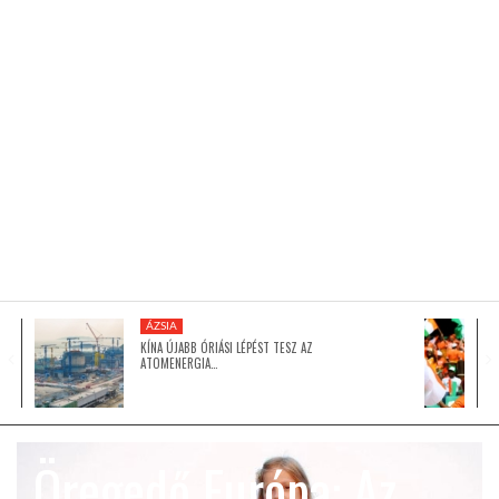
KÖZEL-KELET
AUSZTRÁLIA
A VILÁG ITTHON
MÉDIA
ÁZSIA
KÍNA ÚJABB ÓRIÁSI LÉPÉST TESZ AZ
ATOMENERGIA…
GLOBOTV BP
Öregedő Európa: Az
HÍR3D