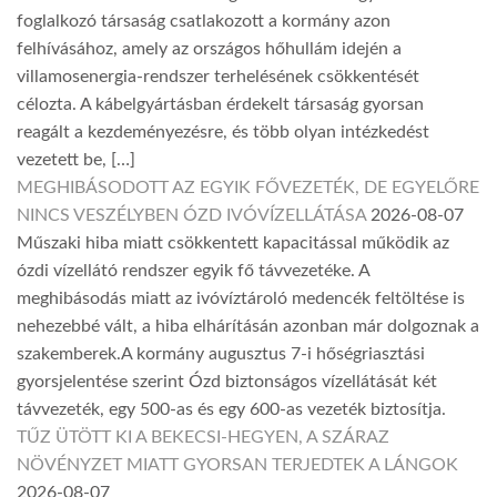
foglalkozó társaság csatlakozott a kormány azon
felhívásához, amely az országos hőhullám idején a
villamosenergia-rendszer terhelésének csökkentését
célozta. A kábelgyártásban érdekelt társaság gyorsan
reagált a kezdeményezésre, és több olyan intézkedést
vezetett be, […]
MEGHIBÁSODOTT AZ EGYIK FŐVEZETÉK, DE EGYELŐRE
NINCS VESZÉLYBEN ÓZD IVÓVÍZELLÁTÁSA
2026-08-07
Műszaki hiba miatt csökkentett kapacitással működik az
ózdi vízellátó rendszer egyik fő távvezetéke. A
meghibásodás miatt az ivóvíztároló medencék feltöltése is
nehezebbé vált, a hiba elhárításán azonban már dolgoznak a
szakemberek.A kormány augusztus 7-i hőségriasztási
gyorsjelentése szerint Ózd biztonságos vízellátását két
távvezeték, egy 500-as és egy 600-as vezeték biztosítja.
TŰZ ÜTÖTT KI A BEKECSI-HEGYEN, A SZÁRAZ
NÖVÉNYZET MIATT GYORSAN TERJEDTEK A LÁNGOK
2026-08-07