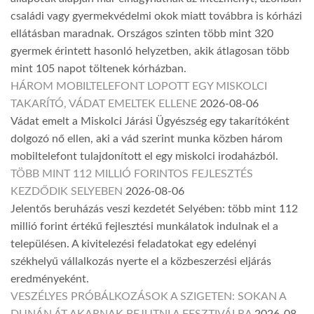
családi vagy gyermekvédelmi okok miatt továbbra is kórházi
ellátásban maradnak. Országos szinten több mint 320
gyermek érintett hasonló helyzetben, akik átlagosan több
mint 105 napot töltenek kórházban.
HÁROM MOBILTELEFONT LOPOTT EGY MISKOLCI
TAKARÍTÓ, VÁDAT EMELTEK ELLENE
2026-08-06
Vádat emelt a Miskolci Járási Ügyészség egy takarítóként
dolgozó nő ellen, aki a vád szerint munka közben három
mobiltelefont tulajdonított el egy miskolci irodaházból.
TÖBB MINT 112 MILLIÓ FORINTOS FEJLESZTÉS
KEZDŐDIK SELYEBEN
2026-08-06
Jelentős beruházás veszi kezdetét Selyében: több mint 112
millió forint értékű fejlesztési munkálatok indulnak el a
településen. A kivitelezési feladatokat egy edelényi
székhelyű vállalkozás nyerte el a közbeszerzési eljárás
eredményeként.
VESZÉLYES PRÓBÁLKOZÁSOK A SZIGETEN: SOKAN A
DUNÁN ÁT AKARNAK BEJUTNI A FESZTIVÁLRA
2026-08-