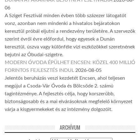
06
A Sziget Fesztivál minden évben több százezer látogatót
vonz, azonban nem mindenki a hivatalos bejáratokon
keresztül próbál eljutni a rendezvény területére. A szervezők
szerint évről évre előfordul, hogy egyesek a Dunán
keresztül, úszva vagy különféle vízi eszközökkel szeretnének
bejutni az Óbudai-szigetre.
MODERN ÓVODA ÉPÜLHET ENCSEN: KÖZEL 400 MILLIÓ
FORINTOS FEJLESZTÉS INDUL
2026-08-05
Jelentős beruházás veszi kezdetét Encsen, ahol teljesen
megújul a Csoda-Vár Óvoda és Bölcsőde 2. számú
tagintézménye. A fejlesztés célja, hogy korszerűbb,
biztonságosabb és a mai elvárásoknak megfelelő környezet
várja a kisgyermekeket és az intézmény dolgozóit.
ARCHÍVUM