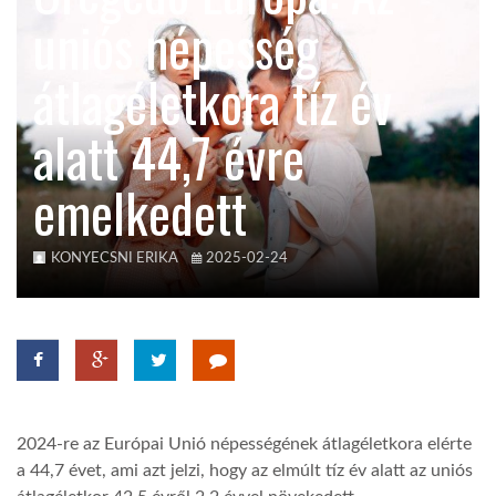
uniós népesség
TROPICALMAGAZIN
átlagéletkora tíz év
GLOBOTV
alatt 44,7 évre
emelkedett
AFRIKA TUDÁSTÁR
A NAP SZÉPE
KONYECSNI ERIKA
2025-02-24
LINKTR.EE
GLOBOZSARU
2024-re az Európai Unió népességének átlagéletkora elérte
a 44,7 évet, ami azt jelzi, hogy az elmúlt tíz év alatt az uniós
DOBRAVERO.HU