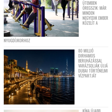
ÜTEMBEN
ÖREGSZIK: MÁR
MINDEN
NEGYEDIK EMBER
KÖZELÍT A
NYUGDÍJKORHOZ
80 MILLIÓ
DIRHAMOS
BERUHÁZÁSSAL
VARÁZSOLJÁK ÚJJÁ
DUBAI TÖRTÉNELMI
VÍZPARTJÁT
KÍNA ÚJABB