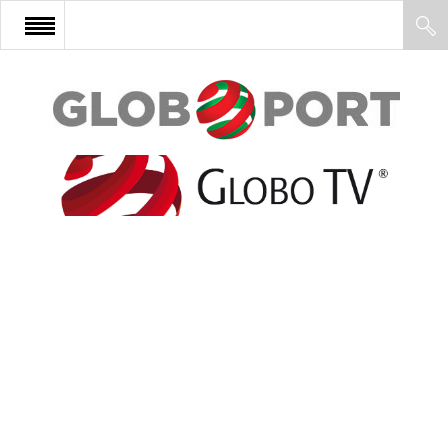
FŐOLDAL
AFRIKA
EURÓPA
ÁZSIA
ÉSZAK-AMERIKA
LATIN-AMERIKA