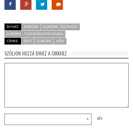
ROVAT:
EURÓPA
EURÓPA - ÉLETMÓD
EURÓPA - TUDOMÁNY-TECHNIKA
CÍMKE:
ÉLET
EURÓPA
NŐK
SZÓLJON HOZZÁ EHHEZ A CIKKHEZ
*
NÉV