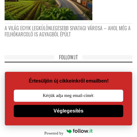
A VILÁG EGYIK LEGKÜLÖNLEGESEBB SIVATAGI VÁROSA – AHOL MÉG A
FELHŐKARCOLÓ IS AGYAGBÓL ÉPÜLT
FOLLOW.IT
Értesüljön új cikkeinkről emailben!
Véglegesítés
Powered by