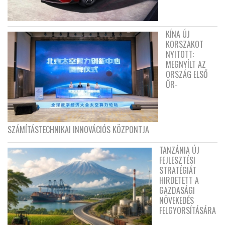
KÍNA ÚJ
KORSZAKOT
NYITOTT:
MEGNYÍLT AZ
ORSZÁG ELSŐ
ŰR-
SZÁMÍTÁSTECHNIKAI INNOVÁCIÓS KÖZPONTJA
TANZÁNIA ÚJ
FEJLESZTÉSI
STRATÉGIÁT
HIRDETETT A
GAZDASÁGI
NÖVEKEDÉS
FELGYORSÍTÁSÁRA