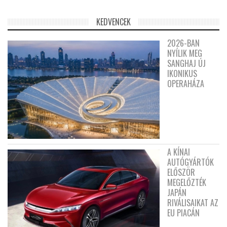
KEDVENCEK
2026-BAN
NYÍLIK MEG
SANGHAJ ÚJ
IKONIKUS
OPERAHÁZA
A KÍNAI
AUTÓGYÁRTÓK
ELŐSZÖR
MEGELŐZTÉK
JAPÁN
RIVÁLISAIKAT AZ
EU PIACÁN