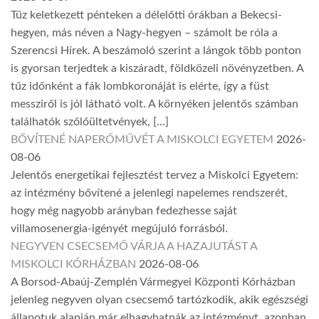
Tűz keletkezett pénteken a délelőtti órákban a Bekecsi-
hegyen, más néven a Nagy-hegyen – számolt be róla a
Szerencsi Hírek. A beszámoló szerint a lángok több ponton
is gyorsan terjedtek a kiszáradt, földközeli növényzetben. A
tűz időnként a fák lombkoronáját is elérte, így a füst
messziről is jól látható volt. A környéken jelentős számban
találhatók szőlőültetvények, […]
BŐVÍTENÉ NAPERŐMŰVÉT A MISKOLCI EGYETEM
2026-
08-06
Jelentős energetikai fejlesztést tervez a Miskolci Egyetem:
az intézmény bővítené a jelenlegi napelemes rendszerét,
hogy még nagyobb arányban fedezhesse saját
villamosenergia-igényét megújuló forrásból.
NEGYVEN CSECSEMŐ VÁRJA A HAZAJUTÁST A
MISKOLCI KÓRHÁZBAN
2026-08-06
A Borsod-Abaúj-Zemplén Vármegyei Központi Kórházban
jelenleg negyven olyan csecsemő tartózkodik, akik egészségi
állapotuk alapján már elhagyhatnák az intézményt, azonban