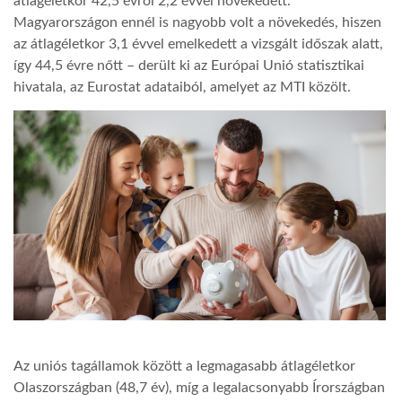
átlagéletkor 42,5 évről 2,2 évvel növekedett.
Magyarországon ennél is nagyobb volt a növekedés, hiszen
LATIMO.HU
az átlagéletkor 3,1 évvel emelkedett a vizsgált időszak alatt,
így 44,5 évre nőtt – derült ki az Európai Unió statisztikai
hivatala, az Eurostat adataiból, amelyet az MTI közölt.
GLOBOBOOK
Az uniós tagállamok között a legmagasabb átlagéletkor
Olaszországban (48,7 év), míg a legalacsonyabb Írországban