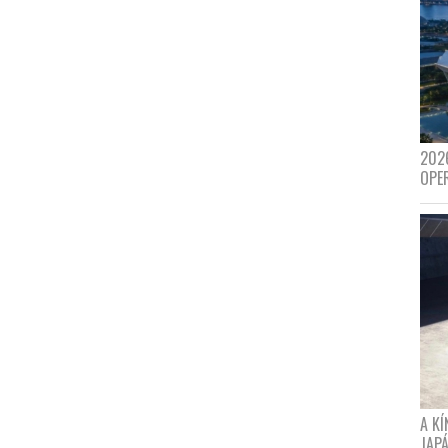
202
OPE
A K
JAPÁ