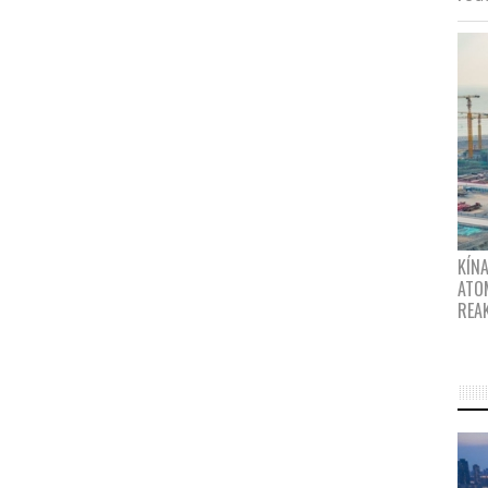
KÍNA
ATO
REA