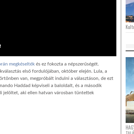
Kultu
orán megkéselték
és ez fokozta a népszerűségét.
ökválasztás első fordulójában, október elején. Lula, a
 börtönben van, megpróbált indulni a választáson, de ezt
nando Haddad képviseli a baloldalt, és a második
i jelöltet, aki ellen hatvan városban tüntettek
HAG
TAL