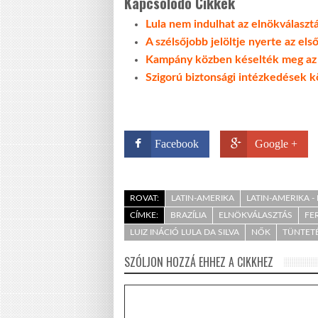
Kapcsolódó Cikkek
Lula nem indulhat az elnökválaszt
A szélsőjobb jelöltje nyerte az els
Kampány közben késelték meg az e
Szigorú biztonsági intézkedések kö
Facebook
Google +
ROVAT:
LATIN-AMERIKA
LATIN-AMERIKA - 
CÍMKE:
BRAZÍLIA
ELNÖKVÁLASZTÁS
FE
LUIZ INÁCIÓ LULA DA SILVA
NŐK
TÜNTET
SZÓLJON HOZZÁ EHHEZ A CIKKHEZ