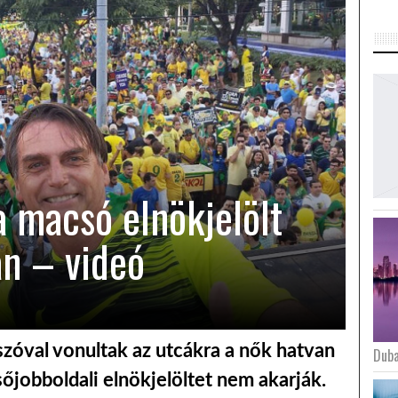
a macsó elnökjelölt
an – videó
szóval vonultak az utcákra a nők hatvan
Duba
sőjobboldali elnökjelöltet nem akarják.