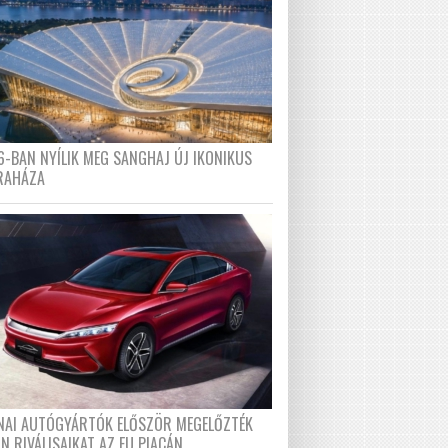
6-BAN NYÍLIK MEG SANGHAJ ÚJ IKONIKUS
RAHÁZA
ÍNAI AUTÓGYÁRTÓK ELŐSZÖR MEGELŐZTÉK
N RIVÁLISAIKAT AZ EU PIACÁN