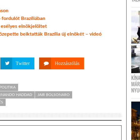
áson
ő fordulót Brazíliában
sélyes elnökjelöltet
zepette beiktatták Brazília új elnökét – videó
Twitter
Hozzászólás
KÍN
MÁR
POLITIKA
NYU
RNANDO HADDAD
JAIR BOLSONARO
ÉS