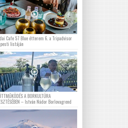
dai Cafe 57 Blue étterem 6. a Tripadvisor
pesti listáján
ÜTTMŰKÖDÉS A BORKULTÚRA
ESZTÉSÉBEN – István Nádor Borlovagrend