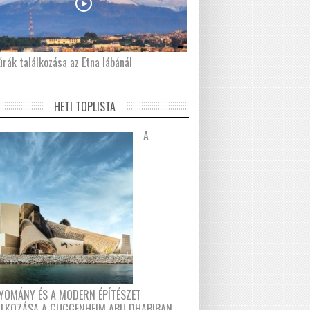
́rák találkozása az Etna lábánál
HETI TOPLISTA
A
YOMÁNY ÉS A MODERN ÉPÍTÉSZET
ÁLKOZÁSA A GUGGENHEIM ABU DHABIBAN