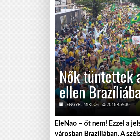
Nők tüntettek 
ellen Brazíliáb
LENGYEL MIKLÓS
2018-09-30
EleNao – őt nem! Ezzel a jel
városban Brazíliában. A szél