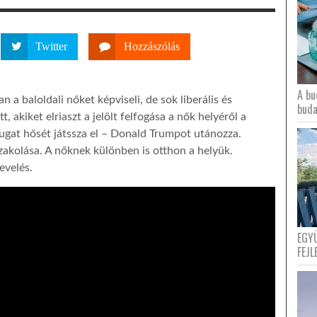
Twitter
Hozzászólás
A bu
 baloldali nőket képviseli, de sok liberális és
buda
t, akiket elriaszt a jelölt felfogása a nők helyéről a
ugat hősét játssza el – Donald Trumpot utánozza.
akolása. A nőknek különben is otthon a helyük.
evelés.
EGY
FEJL