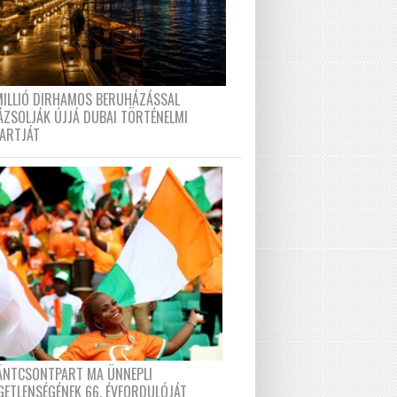
MILLIÓ DIRHAMOS BERUHÁZÁSSAL
ÁZSOLJÁK ÚJJÁ DUBAI TÖRTÉNELMI
PARTJÁT
FÁNTCSONTPART MA ÜNNEPLI
GETLENSÉGÉNEK 66. ÉVFORDULÓJÁT