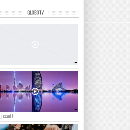
GLOBOTV
j csodái