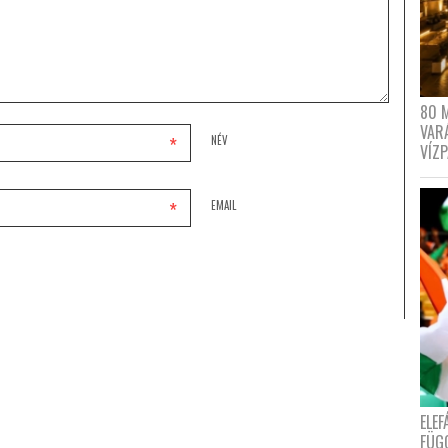
80 
VAR
*
NÉV
VÍZ
*
EMAIL
ELE
FÜG