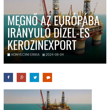
KÖZEL-KELET
MEGNŐ AZ EURÓPÁBA
IRÁNYULÓ DÍZEL-ÉS
AUSZTRÁLIA
KEROZINEXPORT
A VILÁG ITTHON
KONYECSNI ERIKA
2024-08-04
MÉDIA
GLOBOTV BP
HÍR3D