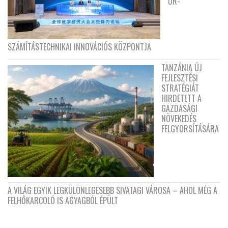
ŰR-
SZÁMÍTÁSTECHNIKAI INNOVÁCIÓS KÖZPONTJA
TANZÁNIA ÚJ
FEJLESZTÉSI
STRATÉGIÁT
HIRDETETT A
GAZDASÁGI
NÖVEKEDÉS
FELGYORSÍTÁSÁRA
A VILÁG EGYIK LEGKÜLÖNLEGESEBB SIVATAGI VÁROSA – AHOL MÉG A
FELHŐKARCOLÓ IS AGYAGBÓL ÉPÜLT