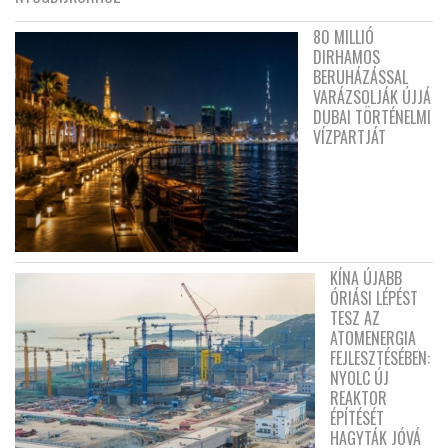
80 MILLIÓ
DIRHAMOS
BERUHÁZÁSSAL
VARÁZSOLJÁK ÚJJÁ
DUBAI TÖRTÉNELMI
VÍZPARTJÁT
KÍNA ÚJABB
ÓRIÁSI LÉPÉST
TESZ AZ
ATOMENERGIA
FEJLESZTÉSÉBEN:
NYOLC ÚJ
REAKTOR
ÉPÍTÉSÉT
HAGYTÁK JÓVÁ