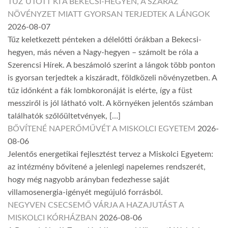
TŰZ ÜTÖTT KI A BEKECSI-HEGYEN, A SZÁRAZ
NÖVÉNYZET MIATT GYORSAN TERJEDTEK A LÁNGOK
2026-08-07
Tűz keletkezett pénteken a délelőtti órákban a Bekecsi-
hegyen, más néven a Nagy-hegyen – számolt be róla a
Szerencsi Hírek. A beszámoló szerint a lángok több ponton
is gyorsan terjedtek a kiszáradt, földközeli növényzetben. A
tűz időnként a fák lombkoronáját is elérte, így a füst
messziről is jól látható volt. A környéken jelentős számban
találhatók szőlőültetvények, […]
BŐVÍTENÉ NAPERŐMŰVÉT A MISKOLCI EGYETEM
2026-
08-06
Jelentős energetikai fejlesztést tervez a Miskolci Egyetem:
az intézmény bővítené a jelenlegi napelemes rendszerét,
hogy még nagyobb arányban fedezhesse saját
villamosenergia-igényét megújuló forrásból.
NEGYVEN CSECSEMŐ VÁRJA A HAZAJUTÁST A
MISKOLCI KÓRHÁZBAN
2026-08-06