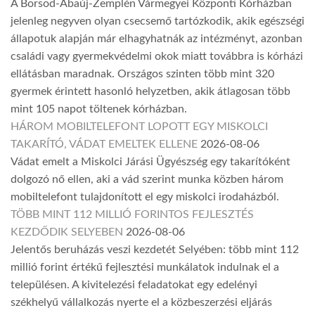
A Borsod-Abaúj-Zemplén Vármegyei Központi Kórházban
jelenleg negyven olyan csecsemő tartózkodik, akik egészségi
állapotuk alapján már elhagyhatnák az intézményt, azonban
családi vagy gyermekvédelmi okok miatt továbbra is kórházi
ellátásban maradnak. Országos szinten több mint 320
gyermek érintett hasonló helyzetben, akik átlagosan több
mint 105 napot töltenek kórházban.
HÁROM MOBILTELEFONT LOPOTT EGY MISKOLCI
TAKARÍTÓ, VÁDAT EMELTEK ELLENE
2026-08-06
Vádat emelt a Miskolci Járási Ügyészség egy takarítóként
dolgozó nő ellen, aki a vád szerint munka közben három
mobiltelefont tulajdonított el egy miskolci irodaházból.
TÖBB MINT 112 MILLIÓ FORINTOS FEJLESZTÉS
KEZDŐDIK SELYEBEN
2026-08-06
Jelentős beruházás veszi kezdetét Selyében: több mint 112
millió forint értékű fejlesztési munkálatok indulnak el a
településen. A kivitelezési feladatokat egy edelényi
székhelyű vállalkozás nyerte el a közbeszerzési eljárás