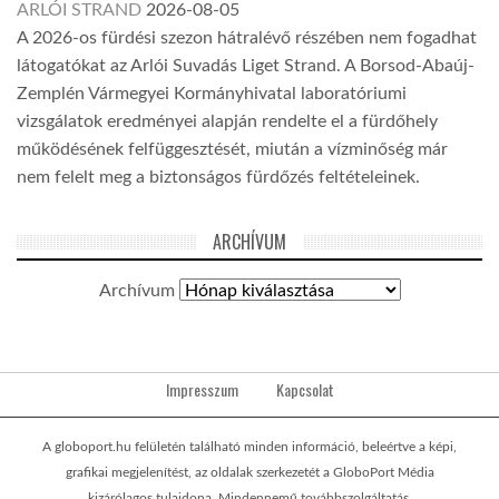
ARLÓI STRAND
2026-08-05
A 2026-os fürdési szezon hátralévő részében nem fogadhat
látogatókat az Arlói Suvadás Liget Strand. A Borsod-Abaúj-
Zemplén Vármegyei Kormányhivatal laboratóriumi
vizsgálatok eredményei alapján rendelte el a fürdőhely
működésének felfüggesztését, miután a vízminőség már
nem felelt meg a biztonságos fürdőzés feltételeinek.
ARCHÍVUM
Archívum
Impresszum
Kapcsolat
A globoport.hu felületén található minden információ, beleértve a képi,
grafikai megjelenítést, az oldalak szerkezetét a GloboPort Média
kizárólagos tulajdona. Mindennemű továbbszolgáltatás,