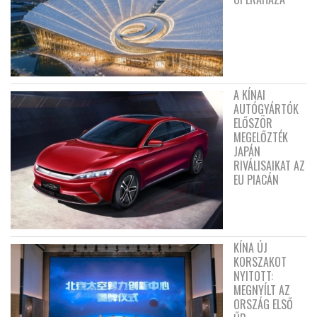
A KÍNAI
AUTÓGYÁRTÓK
ELŐSZÖR
MEGELŐZTÉK
JAPÁN
RIVÁLISAIKAT AZ
EU PIACÁN
KÍNA ÚJ
KORSZAKOT
NYITOTT:
MEGNYÍLT AZ
ORSZÁG ELSŐ