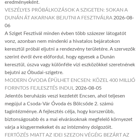
eredményeként.
VESZÉLYES PRÓBÁLKOZÁSOK A SZIGETEN: SOKAN A
DUNÁN ÁT AKARNAK BEJUTNI A FESZTIVÁLRA
2026-08-
06
A Sziget Fesztivál minden évben több százezer látogatót
vonz, azonban nem mindenki a hivatalos bejáratokon
keresztül próbál eljutni a rendezvény területére. A szervezők
szerint évről évre előfordul, hogy egyesek a Dunán
keresztül, úszva vagy különféle vízi eszközökkel szeretnének
bejutni az Óbudai-szigetre.
MODERN ÓVODA ÉPÜLHET ENCSEN: KÖZEL 400 MILLIÓ
FORINTOS FEJLESZTÉS INDUL
2026-08-05
Jelentős beruházás veszi kezdetét Encsen, ahol teljesen
megújul a Csoda-Vár Óvoda és Bölcsőde 2. számú
tagintézménye. A fejlesztés célja, hogy korszerűbb,
biztonságosabb és a mai elvárásoknak megfelelő környezet
várja a kisgyermekeket és az intézmény dolgozóit.
FERTŐZÉS MIATT AZ IDEI SZEZON VÉGÉIG BEZÁRT AZ