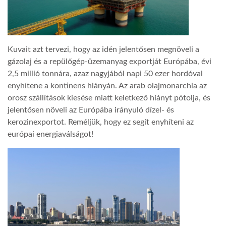
TROPICALMAGAZIN
Kuvait azt tervezi, hogy az idén jelentősen megnöveli a
GLOBOTV
gázolaj és a repülőgép-üzemanyag exportját Európába, évi
2,5 millió tonnára, azaz nagyjából napi 50 ezer hordóval
enyhítene a kontinens hiányán. Az arab olajmonarchia az
AFRIKA TUDÁSTÁR
orosz szállítások kiesése miatt keletkező hiányt pótolja, és
jelentősen növeli az Európába irányuló dízel- és
A NAP SZÉPE
kerozinexportot. Reméljük, hogy ez segít enyhíteni az
európai energiaválságot!
LINKTR.EE
GLOBOZSARU
DOBRAVERO.HU