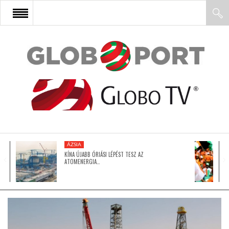
FŐOLDAL
AFRIKA
EURÓPA
ÁZSIA
ÁZSIA
KÍNA ÚJABB ÓRIÁSI LÉPÉST TESZ AZ
ATOMENERGIA…
ÉSZAK-AMERIKA
LATIN-AMERIKA