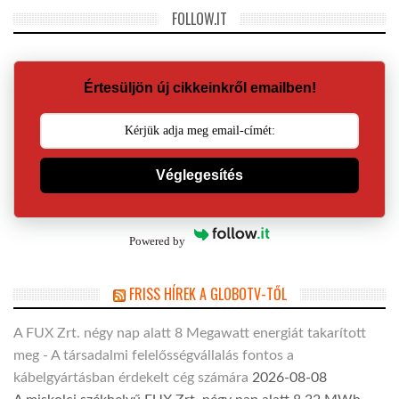
FOLLOW.IT
Értesüljön új cikkeinkről emailben!
Véglegesítés
Powered by
FRISS HÍREK A GLOBOTV-TŐL
A FUX Zrt. négy nap alatt 8 Megawatt energiát takarított
meg - A társadalmi felelősségvállalás fontos a
kábelgyártásban érdekelt cég számára
2026-08-08