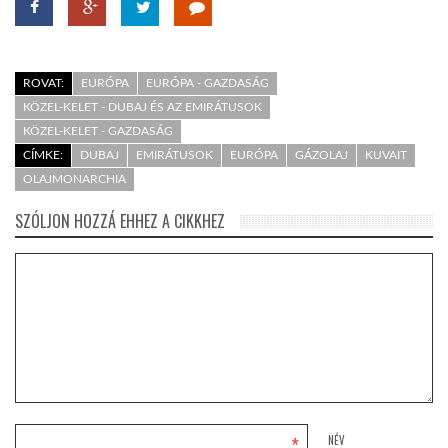
ROVAT:
EURÓPA
EURÓPA - GAZDASÁG
KÖZEL-KELET - DUBAJ ÉS AZ EMIRÁTUSOK
KÖZEL-KELET - GAZDASÁG
CÍMKE:
DUBAJ
EMIRÁTUSOK
EURÓPA
GÁZOLAJ
KUVAIT
OLAJMONARCHIA
SZÓLJON HOZZÁ EHHEZ A CIKKHEZ
*
NÉV