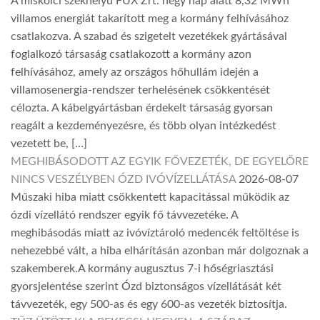
A miskolci székhelyű FUX Zrt. négy nap alatt 8,32 MWh
villamos energiát takarított meg a kormány felhívásához
csatlakozva. A szabad és szigetelt vezetékek gyártásával
foglalkozó társaság csatlakozott a kormány azon
felhívásához, amely az országos hőhullám idején a
villamosenergia-rendszer terhelésének csökkentését
célozta. A kábelgyártásban érdekelt társaság gyorsan
reagált a kezdeményezésre, és több olyan intézkedést
vezetett be, […]
MEGHIBÁSODOTT AZ EGYIK FŐVEZETÉK, DE EGYELŐRE
NINCS VESZÉLYBEN ÓZD IVÓVÍZELLÁTÁSA
2026-08-07
Műszaki hiba miatt csökkentett kapacitással működik az
ózdi vízellátó rendszer egyik fő távvezetéke. A
meghibásodás miatt az ivóvíztároló medencék feltöltése is
nehezebbé vált, a hiba elhárításán azonban már dolgoznak a
szakemberek.A kormány augusztus 7-i hőségriasztási
gyorsjelentése szerint Ózd biztonságos vízellátását két
távvezeték, egy 500-as és egy 600-as vezeték biztosítja.