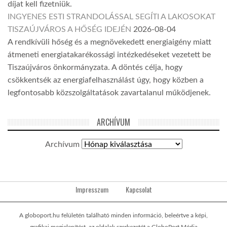
díjat kell fizetniük.
INGYENES ESTI STRANDOLÁSSAL SEGÍTI A LAKOSOKAT
TISZAÚJVÁROS A HŐSÉG IDEJÉN
2026-08-04
A rendkívüli hőség és a megnövekedett energiaigény miatt
átmeneti energiatakarékossági intézkedéseket vezetett be
Tiszaújváros önkormányzata. A döntés célja, hogy
csökkentsék az energiafelhasználást úgy, hogy közben a
legfontosabb közszolgáltatások zavartalanul működjenek.
ARCHÍVUM
Archívum
Impresszum
Kapcsolat
A globoport.hu felületén található minden információ, beleértve a képi,
grafikai megjelenítést, az oldalak szerkezetét a GloboPort Média