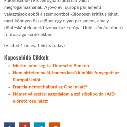
különösebben kézzelfogható alternatívákat
megfogalmaznának. A jövő évi Európa parlamenti
választások ebből a szempontból különösen kritikus lehet,
mert könnyen összejöhet egy olyan parlament, amely
döntésképtelennek bizonyul az Európai Unió számára döntő
fontosságú kérdésekben.
(Visited 1 times, 1 visits today)
Kapcsolódó Cikkek
Merkel nem segít a Deutsche Bankon
Nem hirtelen halál, hanem lassú kimúlás fenyegeti az
Európai Uniót
Francia-német háború az Opel miatt?
Német választás: aggodalom a szélsőjobboldali AfD
előretörése miatt