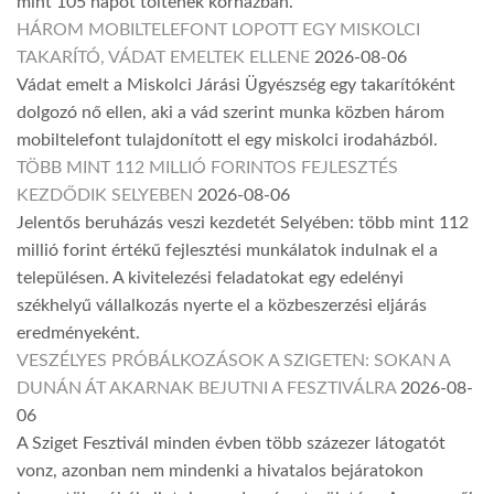
mint 105 napot töltenek kórházban.
HÁROM MOBILTELEFONT LOPOTT EGY MISKOLCI
TAKARÍTÓ, VÁDAT EMELTEK ELLENE
2026-08-06
Vádat emelt a Miskolci Járási Ügyészség egy takarítóként
dolgozó nő ellen, aki a vád szerint munka közben három
mobiltelefont tulajdonított el egy miskolci irodaházból.
TÖBB MINT 112 MILLIÓ FORINTOS FEJLESZTÉS
KEZDŐDIK SELYEBEN
2026-08-06
Jelentős beruházás veszi kezdetét Selyében: több mint 112
millió forint értékű fejlesztési munkálatok indulnak el a
településen. A kivitelezési feladatokat egy edelényi
székhelyű vállalkozás nyerte el a közbeszerzési eljárás
eredményeként.
VESZÉLYES PRÓBÁLKOZÁSOK A SZIGETEN: SOKAN A
DUNÁN ÁT AKARNAK BEJUTNI A FESZTIVÁLRA
2026-08-
06
A Sziget Fesztivál minden évben több százezer látogatót
vonz, azonban nem mindenki a hivatalos bejáratokon