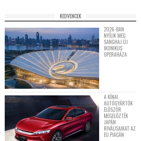
KEDVENCEK
2026-BAN
NYÍLIK MEG
SANGHAJ ÚJ
IKONIKUS
OPERAHÁZA
A KÍNAI
AUTÓGYÁRTÓK
ELŐSZÖR
MEGELŐZTÉK
JAPÁN
RIVÁLISAIKAT AZ
EU PIACÁN