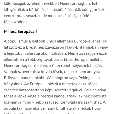
különbségek az elmúlt években Németországban. Ezt
kifogásolják a bérből és fizetésből élők, akik eddig jórészt a
centrumra szavaztak, de most a szélsőségek felé
tájékozódnak.
Mi lesz Európával?
A populizmus a legtöbb uniós államban Európa-ellenes. Jól
látszott ez a Brexit népszavazáson Nagy-Britanniában vagy
a legutóbbi választásokon Itáliában. Németországban ezzel
ellentétben a többség továbbra is kitart Európa mellett.
Németország európai vezető szerepét helyesnek tartják.
Vannak szuverenista követelések, de ezek nem annyira
Brüsszel, hanem inkább Washington vagy Peking ellen
irányulnak. Az Európai Uniótól a németek az európai
érdekek határozottabb képviseletét várják el. Fel van adva
tehát a lecke Angela Merkel kancellárnak, akinek centrista
kormánya mind kisebb szavazói támogatásra számíthat. A
populisták nagy előnye, hogy bírálhatnak anélkül, hogy