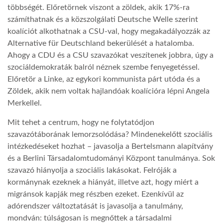
többségét. Előretörnek viszont a zöldek, akik 17%-ra
számíthatnak és a közszolgálati Deutsche Welle szerint
LATIMO.HU
koalíciót alkothatnak a CSU-val, hogy megakadályozzák az
Alternative für Deutschland bekerülését a hatalomba.
GLOBOBOOK
Ahogy a CDU és a CSU szavazókat veszítenek jobbra, úgy a
szociáldemokraták balról néznek szembe fenyegetéssel.
Előretör a Linke, az egykori kommunista párt utóda és a
Zöldek, akik nem voltak hajlandóak koalícióra lépni Angela
Merkellel.
Mit tehet a centrum, hogy ne folytatódjon
szavazótáborának lemorzsolódása? Mindenekelőtt szociális
intézkedéseket hozhat – javasolja a Bertelsmann alapítvány
és a Berlini Társadalomtudományi Központ tanulmánya. Sok
szavazó hiányolja a szociális lakásokat. Felróják a
kormánynak ezeknek a hiányát, illetve azt, hogy miért a
migránsok kapják meg részben ezeket. Ezenkívül az
adórendszer változtatását is javasolja a tanulmány,
mondván: túlságosan is megnőttek a társadalmi