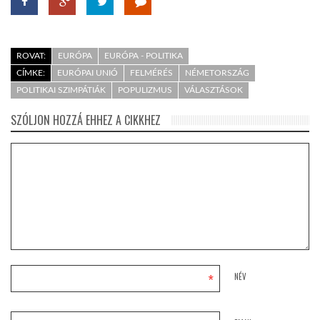
ROVAT:
EURÓPA
EURÓPA - POLITIKA
CÍMKE:
EURÓPAI UNIÓ
FELMÉRÉS
NÉMETORSZÁG
POLITIKAI SZIMPÁTIÁK
POPULIZMUS
VÁLASZTÁSOK
SZÓLJON HOZZÁ EHHEZ A CIKKHEZ
*
NÉV