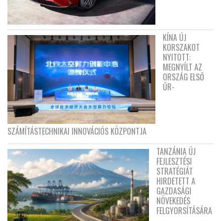
KÍNA ÚJ
KORSZAKOT
NYITOTT:
MEGNYÍLT AZ
ORSZÁG ELSŐ
ŰR-
SZÁMÍTÁSTECHNIKAI INNOVÁCIÓS KÖZPONTJA
TANZÁNIA ÚJ
FEJLESZTÉSI
STRATÉGIÁT
HIRDETETT A
GAZDASÁGI
NÖVEKEDÉS
FELGYORSÍTÁSÁRA