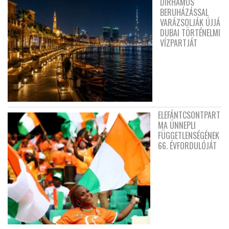
DIRHAMOS
BERUHÁZÁSSAL
VARÁZSOLJÁK ÚJJÁ
DUBAI TÖRTÉNELMI
VÍZPARTJÁT
ELEFÁNTCSONTPART
MA ÜNNEPLI
FÜGGETLENSÉGÉNEK
66. ÉVFORDULÓJÁT