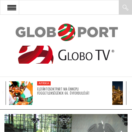
FŐOLDAL
AFRIKA
EURÓPA
AFRIKA
ÁZSIA
ELEFÁNTCSONTPART MA ÜNNEPLI
FÜGGETLENSÉGÉNEK 66. ÉVFORDULÓJÁT
ÉSZAK-AMERIKA
LATIN-AMERIKA