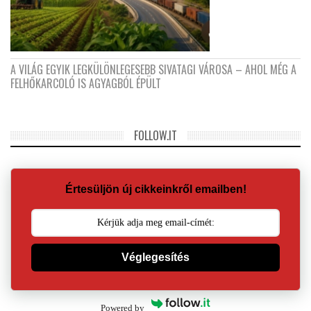
A VILÁG EGYIK LEGKÜLÖNLEGESEBB SIVATAGI VÁROSA – AHOL MÉG A
FELHŐKARCOLÓ IS AGYAGBÓL ÉPÜLT
FOLLOW.IT
Értesüljön új cikkeinkről emailben!
Véglegesítés
Powered by