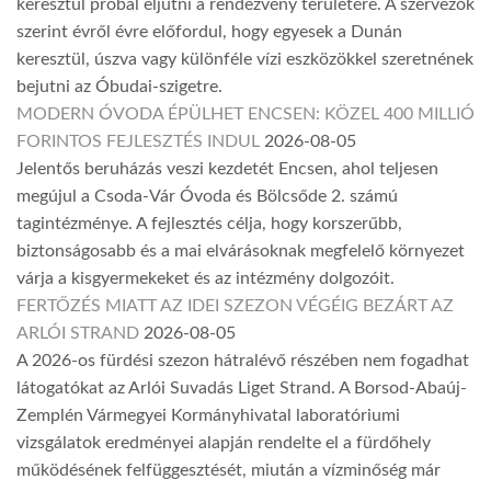
keresztül próbál eljutni a rendezvény területére. A szervezők
szerint évről évre előfordul, hogy egyesek a Dunán
keresztül, úszva vagy különféle vízi eszközökkel szeretnének
bejutni az Óbudai-szigetre.
MODERN ÓVODA ÉPÜLHET ENCSEN: KÖZEL 400 MILLIÓ
FORINTOS FEJLESZTÉS INDUL
2026-08-05
Jelentős beruházás veszi kezdetét Encsen, ahol teljesen
megújul a Csoda-Vár Óvoda és Bölcsőde 2. számú
tagintézménye. A fejlesztés célja, hogy korszerűbb,
biztonságosabb és a mai elvárásoknak megfelelő környezet
várja a kisgyermekeket és az intézmény dolgozóit.
FERTŐZÉS MIATT AZ IDEI SZEZON VÉGÉIG BEZÁRT AZ
ARLÓI STRAND
2026-08-05
A 2026-os fürdési szezon hátralévő részében nem fogadhat
látogatókat az Arlói Suvadás Liget Strand. A Borsod-Abaúj-
Zemplén Vármegyei Kormányhivatal laboratóriumi
vizsgálatok eredményei alapján rendelte el a fürdőhely
működésének felfüggesztését, miután a vízminőség már