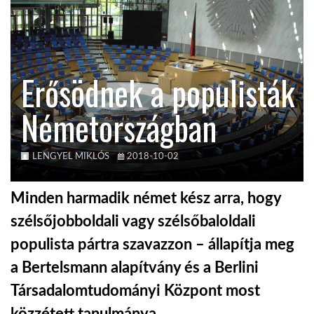
KÖZEL-KELET
Erősödnek a populisták
AUSZTRÁLIA
Németországban
A VILÁG ITTHON
LENGYEL MIKLÓS
2018-10-02
MÉDIA
Minden harmadik német kész arra, hogy
szélsőjobboldali vagy szélsőbaloldali
populista pártra szavazzon – állapítja meg
GLOBOTV BP
a Bertelsmann alapítvány és a Berlini
Társadalomtudományi Központ most
HÍR3D