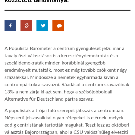
közzétett tanulmánya.
TROPICALMAGAZIN
GLOBOTV
A Populista Barométer a centrum gyengülését jelzi: már a
AFRIKA TUDÁSTÁR
tavaly őszi választások is a kereszténydemokraták és a
szociáldemokraták minden korábbinál gyengébb
eredményeit mutatták, most ez még tovább csökkent négy
A NAP SZÉPE
százalékkal. Mindössze a németek egyharmada kíván a
centrumpártokra szavazni. Ráadásul a centrum szavazóinak
LINKTR.EE
13%-a nem zárja ki azt sem, hogy a szélsőjobboldali
Alternative für Deutschland pártra szavaz.
GLOBOZSARU
A populisták a trójai faló szerepét játsszák a centrumban.
Népszerű jelszavaikkal olyan rétegeket is elérnek, melyek
eddig centristának tartották magukat. Teszt lesz az októberi
DOBRAVERO.HU
választás Bajorországban, ahol a CSU valószínűleg elveszíti