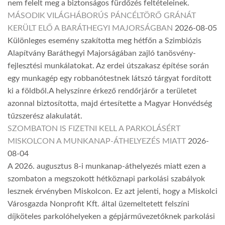
nem felelt meg a biztonságos fürdőzés feltételeinek.
MÁSODIK VILÁGHÁBORÚS PÁNCÉLTÖRŐ GRÁNÁT
KERÜLT ELŐ A BARÁTHEGYI MAJORSÁGBAN
2026-08-05
Különleges esemény szakította meg hétfőn a Szimbiózis
Alapítvány Baráthegyi Majorságában zajló tanösvény-
fejlesztési munkálatokat. Az erdei útszakasz építése során
egy munkagép egy robbanótestnek látszó tárgyat fordított
ki a földből.A helyszínre érkező rendőrjárőr a területet
azonnal biztosította, majd értesítette a Magyar Honvédség
tűzszerész alakulatát.
SZOMBATON IS FIZETNI KELL A PARKOLÁSÉRT
MISKOLCON A MUNKANAP-ÁTHELYEZÉS MIATT
2026-
08-04
A 2026. augusztus 8-i munkanap-áthelyezés miatt ezen a
szombaton a megszokott hétköznapi parkolási szabályok
lesznek érvényben Miskolcon. Ez azt jelenti, hogy a Miskolci
Városgazda Nonprofit Kft. által üzemeltetett felszíni
díjköteles parkolóhelyeken a gépjárművezetőknek parkolási