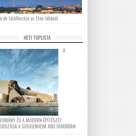
́rák találkozása az Etna lábánál
HETI TOPLISTA
A
YOMÁNY ÉS A MODERN ÉPÍTÉSZET
ÁLKOZÁSA A GUGGENHEIM ABU DHABIBAN