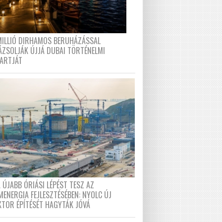
MILLIÓ DIRHAMOS BERUHÁZÁSSAL
ÁZSOLJÁK ÚJJÁ DUBAI TÖRTÉNELMI
PARTJÁT
 ÚJABB ÓRIÁSI LÉPÉST TESZ AZ
MENERGIA FEJLESZTÉSÉBEN: NYOLC ÚJ
KTOR ÉPÍTÉSÉT HAGYTÁK JÓVÁ