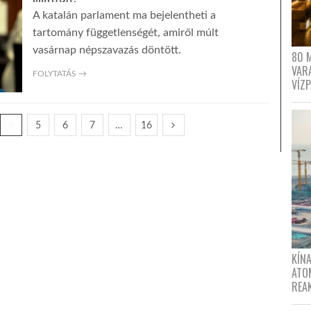
A katalán parlament ma bejelentheti a
tartomány függetlenségét, amiről múlt
vasárnap népszavazás döntött.
80 
VAR
FOLYTATÁS →
VÍZ
4
5
6
7
…
16
KÍNA
ATO
REA