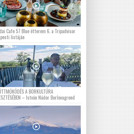
dai Cafe 57 Blue étterem 6. a Tripadvisor
pesti listáján
ÜTTMŰKÖDÉS A BORKULTÚRA
ESZTÉSÉBEN – István Nádor Borlovagrend