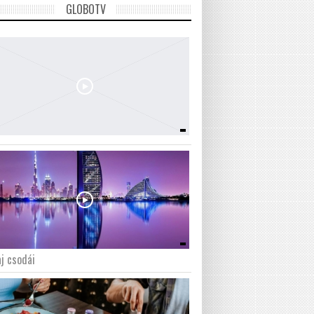
GLOBOTV
j csodái