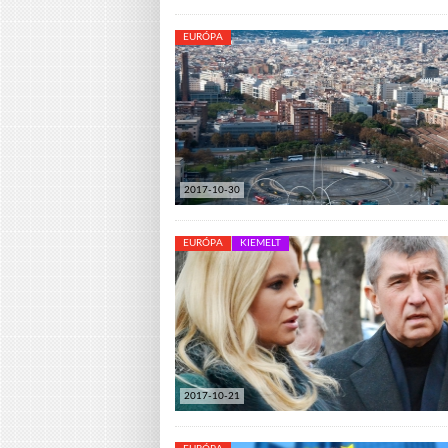
EURÓPA
2017-10-30
EURÓPA
KIEMELT
2017-10-21