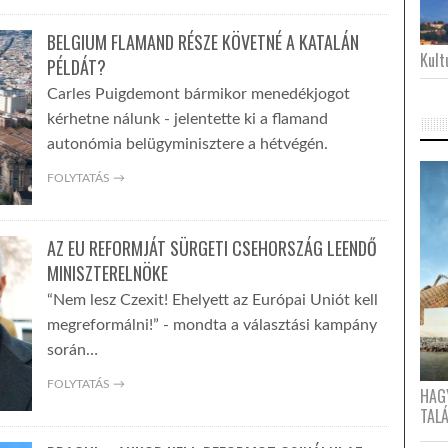
BELGIUM FLAMAND RÉSZE KÖVETNÉ A KATALÁN
Kultu
PÉLDÁT?
Carles Puigdemont bármikor menedékjogot
kérhetne nálunk - jelentette ki a flamand
autonómia belügyminisztere a hétvégén.
FOLYTATÁS →
AZ EU REFORMJÁT SÜRGETI CSEHORSZÁG LEENDŐ
MINISZTERELNÖKE
“Nem lesz Czexit! Ehelyett az Európai Uniót kell
megreformálni!” - mondta a választási kampány
során…
FOLYTATÁS →
HAG
TAL