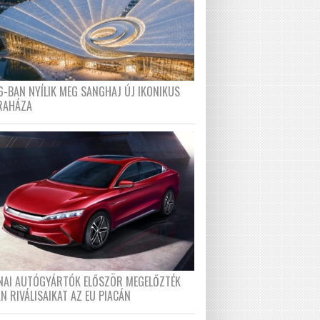
6-BAN NYÍLIK MEG SANGHAJ ÚJ IKONIKUS
RAHÁZA
ÍNAI AUTÓGYÁRTÓK ELŐSZÖR MEGELŐZTÉK
N RIVÁLISAIKAT AZ EU PIACÁN