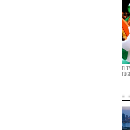
ELE
FÜG