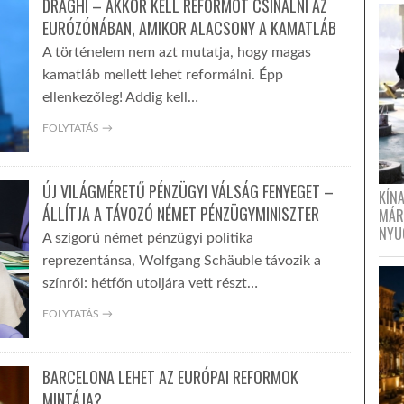
DRAGHI – AKKOR KELL REFORMOT CSINÁLNI AZ
EURÓZÓNÁBAN, AMIKOR ALACSONY A KAMATLÁB
A történelem nem azt mutatja, hogy magas
kamatláb mellett lehet reformálni. Épp
ellenkezőleg! Addig kell…
FOLYTATÁS →
ÚJ VILÁGMÉRETŰ PÉNZÜGYI VÁLSÁG FENYEGET –
KÍN
ÁLLÍTJA A TÁVOZÓ NÉMET PÉNZÜGYMINISZTER
MÁR
NYU
A szigorú német pénzügyi politika
reprezentánsa, Wolfgang Schäuble távozik a
színről: hétfőn utoljára vett részt…
FOLYTATÁS →
BARCELONA LEHET AZ EURÓPAI REFORMOK
MINTÁJA?