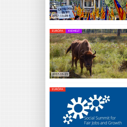
2017-11-28
EURÓPA
KIEMELT
2017-11-21
EURÓPA