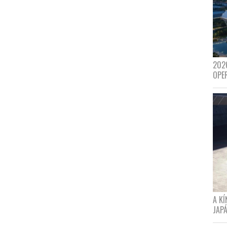
202
OPE
A K
JAPÁ