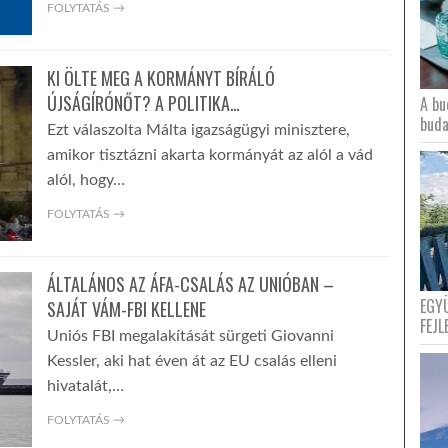
FOLYTATÁS →
KI ÖLTE MEG A KORMÁNYT BÍRÁLÓ
ÚJSÁGÍRÓNŐT? A POLITIKA…
A bu
buda
Ezt válaszolta Málta igazságügyi minisztere,
amikor tisztázni akarta kormányát az alól a vád
alól, hogy…
FOLYTATÁS →
ÁLTALÁNOS AZ ÁFA-CSALÁS AZ UNIÓBAN –
EGY
SAJÁT VÁM-FBI KELLENE
FEJL
Uniós FBI megalakítását sürgeti Giovanni
Kessler, aki hat éven át az EU csalás elleni
hivatalát,…
FOLYTATÁS →