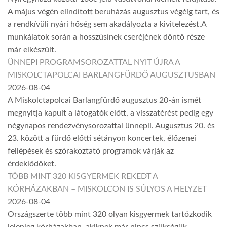
A május végén elindított beruházás augusztus végéig tart, és
a rendkívüli nyári hőség sem akadályozta a kivitelezést.A
munkálatok során a hosszúsínek cseréjének döntő része
már elkészült.
ÜNNEPI PROGRAMSOROZATTAL NYIT ÚJRA A
MISKOLCTAPOLCAI BARLANGFÜRDŐ AUGUSZTUSBAN
2026-08-04
A Miskolctapolcai Barlangfürdő augusztus 20-án ismét
megnyitja kapuit a látogatók előtt, a visszatérést pedig egy
négynapos rendezvénysorozattal ünnepli. Augusztus 20. és
23. között a fürdő előtti sétányon koncertek, élőzenei
fellépések és szórakoztató programok várják az
érdeklődőket.
TÖBB MINT 320 KISGYERMEK REKEDT A
KÓRHÁZAKBAN – MISKOLCON IS SÚLYOS A HELYZET
2026-08-04
Országszerte több mint 320 olyan kisgyermek tartózkodik