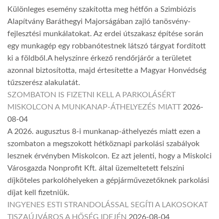
Különleges esemény szakította meg hétfőn a Szimbiózis
Alapítvány Baráthegyi Majorságában zajló tanösvény-
fejlesztési munkálatokat. Az erdei útszakasz építése során
egy munkagép egy robbanótestnek látszó tárgyat fordított
ki a földből.A helyszínre érkező rendőrjárőr a területet
azonnal biztosította, majd értesítette a Magyar Honvédség
tűzszerész alakulatát.
SZOMBATON IS FIZETNI KELL A PARKOLÁSÉRT
MISKOLCON A MUNKANAP-ÁTHELYEZÉS MIATT
2026-
08-04
A 2026. augusztus 8-i munkanap-áthelyezés miatt ezen a
szombaton a megszokott hétköznapi parkolási szabályok
lesznek érvényben Miskolcon. Ez azt jelenti, hogy a Miskolci
Városgazda Nonprofit Kft. által üzemeltetett felszíni
díjköteles parkolóhelyeken a gépjárművezetőknek parkolási
díjat kell fizetniük.
INGYENES ESTI STRANDOLÁSSAL SEGÍTI A LAKOSOKAT
TISZAÚJVÁROS A HŐSÉG IDEJÉN
2026-08-04