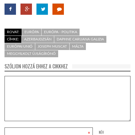
ROVAT:
EURÓPA
EURÓPA - POLITIKA
CÍMKE:
AZERBAJDZSÁN
DAPHNE CARUANA GALIZIA
EURÓPAI UNIÓ
JOSEPH MUSCAT
MÁLTA
MEGGYILKOLT ÚJSÁGÍRÓNŐ
SZÓLJON HOZZÁ EHHEZ A CIKKHEZ
*
NÉV