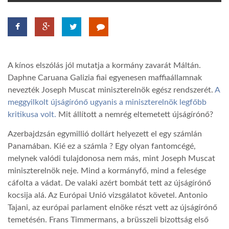
TROPICALMAGAZIN
GLOBOTV
A kínos elszólás jól mutatja a kormány zavarát Máltán.
Daphne Caruana Galizia fiai egyenesen maffiaállamnak
AFRIKA TUDÁSTÁR
nevezték Joseph Muscat miniszterelnök egész rendszerét.
A
meggyilkolt újságírónő ugyanis a miniszterelnök legfőbb
kritikusa volt.
Mit állított a nemrég eltemetett újságírónő?
A NAP SZÉPE
Azerbajdzsán egymillió dollárt helyezett el egy számlán
Panamában. Kié ez a számla ? Egy olyan fantomcégé,
LINKTR.EE
melynek valódi tulajdonosa nem más, mint Joseph Muscat
miniszterelnök neje. Mind a kormányfő, mind a felesége
cáfolta a vádat. De valaki azért bombát tett az újságírónő
GLOBOZSARU
kocsija alá. Az Európai Unió vizsgálatot követel. Antonio
Tajani, az európai parlament elnöke részt vett az újságírónő
DOBRAVERO.HU
temetésén. Frans Timmermans, a brüsszeli bizottság első