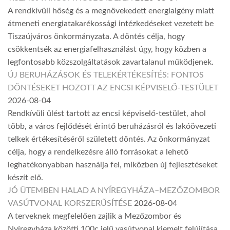
A rendkívüli hőség és a megnövekedett energiaigény miatt
átmeneti energiatakarékossági intézkedéseket vezetett be
Tiszaújváros önkormányzata. A döntés célja, hogy
csökkentsék az energiafelhasználást úgy, hogy közben a
legfontosabb közszolgáltatások zavartalanul működjenek.
ÚJ BERUHÁZÁSOK ÉS TELEKÉRTÉKESÍTÉS: FONTOS
DÖNTÉSEKET HOZOTT AZ ENCSI KÉPVISELŐ-TESTÜLET
2026-08-04
Rendkívüli ülést tartott az encsi képviselő-testület, ahol
több, a város fejlődését érintő beruházásról és lakóövezeti
telkek értékesítéséről született döntés. Az önkormányzat
célja, hogy a rendelkezésre álló forrásokat a lehető
leghatékonyabban használja fel, miközben új fejlesztéseket
készít elő.
JÓ ÜTEMBEN HALAD A NYÍREGYHÁZA–MEZŐZOMBOR
VASÚTVONAL KORSZERŰSÍTÉSE
2026-08-04
A terveknek megfelelően zajlik a Mezőzombor és
Nyíregyháza közötti 100c jelű vasútvonal kiemelt felújítása.