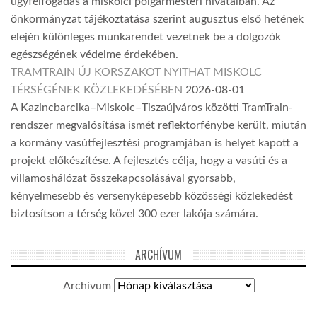
ügyfélfogadás a miskolci polgármesteri hivatalban. Az
önkormányzat tájékoztatása szerint augusztus első hetének
elején különleges munkarendet vezetnek be a dolgozók
egészségének védelme érdekében.
TRAMTRAIN ÚJ KORSZAKOT NYITHAT MISKOLC
TÉRSÉGÉNEK KÖZLEKEDÉSÉBEN
2026-08-01
A Kazincbarcika–Miskolc–Tiszaújváros közötti TramTrain-
rendszer megvalósítása ismét reflektorfénybe került, miután
a kormány vasútfejlesztési programjában is helyet kapott a
projekt előkészítése. A fejlesztés célja, hogy a vasúti és a
villamoshálózat összekapcsolásával gyorsabb,
kényelmesebb és versenyképesebb közösségi közlekedést
biztosítson a térség közel 300 ezer lakója számára.
ARCHÍVUM
Archívum