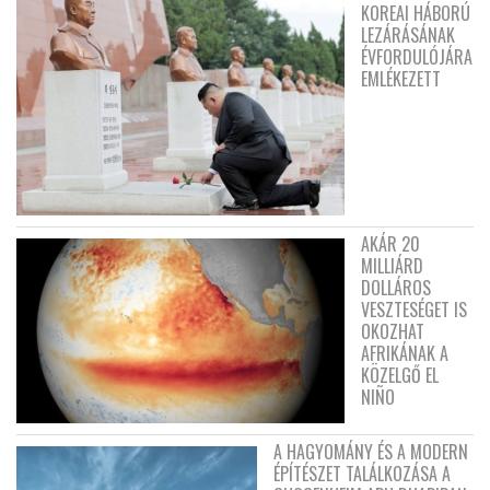
KOREAI HÁBORÚ
LEZÁRÁSÁNAK
ÉVFORDULÓJÁRA
EMLÉKEZETT
AKÁR 20
MILLIÁRD
DOLLÁROS
VESZTESÉGET IS
OKOZHAT
AFRIKÁNAK A
KÖZELGŐ EL
NIÑO
A HAGYOMÁNY ÉS A MODERN
ÉPÍTÉSZET TALÁLKOZÁSA A