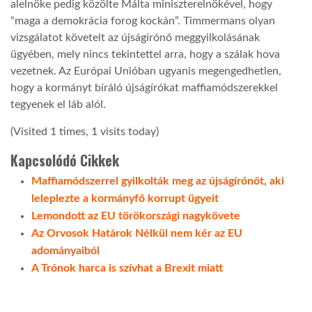
alelnöke pedig közölte Málta miniszterelnökével, hogy
“maga a demokrácia forog kockán”. Timmermans olyan
LATIMO.HU
vizsgálatot követelt az újságírónő meggyilkolásának
ügyében, mely nincs tekintettel arra, hogy a szálak hova
vezetnek. Az Európai Unióban ugyanis megengedhetlen,
GLOBOBOOK
hogy a kormányt bíráló újságírókat maffiamódszerekkel
tegyenek el láb alól.
(Visited 1 times, 1 visits today)
Kapcsolódó Cikkek
Maffiamódszerrel gyilkolták meg az újságírónőt, aki
leleplezte a kormányfő korrupt ügyeit
Lemondott az EU törökországi nagykövete
Az Orvosok Határok Nélkül nem kér az EU
adományaiból
A Trónok harca is szívhat a Brexit miatt