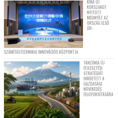
KÍNA ÚJ
KORSZAKOT
NYITOTT:
MEGNYÍLT AZ
ORSZÁG ELSŐ
ŰR-
SZÁMÍTÁSTECHNIKAI INNOVÁCIÓS KÖZPONTJA
TANZÁNIA ÚJ
FEJLESZTÉSI
STRATÉGIÁT
HIRDETETT A
GAZDASÁGI
NÖVEKEDÉS
FELGYORSÍTÁSÁRA