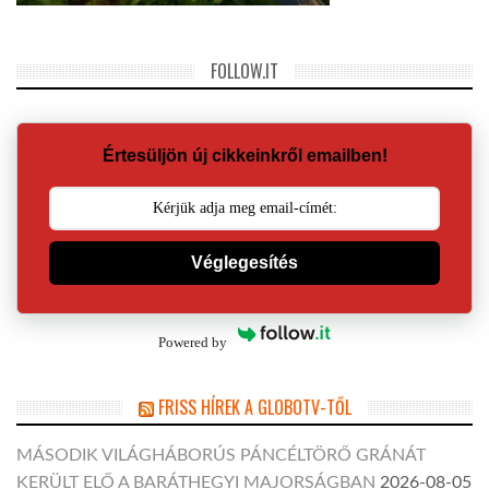
FOLLOW.IT
Értesüljön új cikkeinkről emailben!
Véglegesítés
Powered by
FRISS HÍREK A GLOBOTV-TŐL
MÁSODIK VILÁGHÁBORÚS PÁNCÉLTÖRŐ GRÁNÁT
KERÜLT ELŐ A BARÁTHEGYI MAJORSÁGBAN
2026-08-05