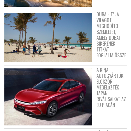
DUBAI-IT”: A
VILÁGOT
MEGHÓDÍTÓ
SZEMLÉLET,
AMELY DUBAI
SIKERÉNEK
TITKÁT
FOGLALJA ÖSSZE
A KÍNAI
AUTÓGYÁRTÓK
ELŐSZÖR
MEGELŐZTÉK
JAPÁN
RIVÁLISAIKAT AZ
EU PIACÁN