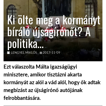
KÖZEL-KELET
Ki ölte meg a kormányt
bíráló újságírónőt? A
AUSZTRÁLIA
politika…
A VILÁG ITTHON
LENGYEL MIKLÓS
2017-11-09
MÉDIA
Ezt válaszolta Málta igazságügyi
minisztere, amikor tisztázni akarta
kormányát az alól a vád alól, hogy ők adtak
GLOBOTV BP
megbízást az újságírónő autójának
felrobbantására.
HÍR3D