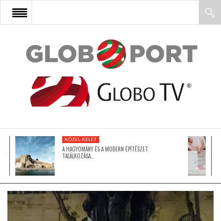
FŐOLDAL
AFRIKA
EURÓPA
KÖZEL-KELET
ÁZSIA
A HAGYOMÁNY ÉS A MODERN ÉPÍTÉSZET
TALÁLKOZÁSA…
ÉSZAK-AMERIKA
LATIN-AMERIKA