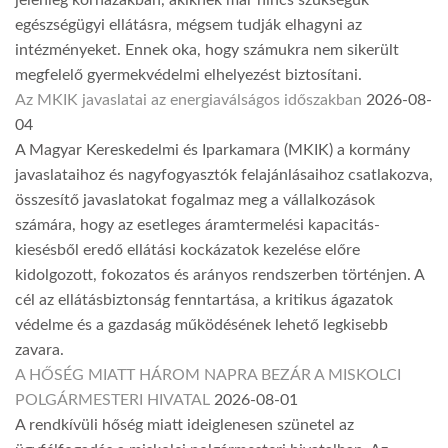
jelenleg kórházakban, akiknek már nincs szükségük
egészségügyi ellátásra, mégsem tudják elhagyni az
intézményeket. Ennek oka, hogy számukra nem sikerült
megfelelő gyermekvédelmi elhelyezést biztosítani.
Az MKIK javaslatai az energiaválságos időszakban
2026-08-
04
A Magyar Kereskedelmi és Iparkamara (MKIK) a kormány
javaslataihoz és nagyfogyasztók felajánlásaihoz csatlakozva,
összesítő javaslatokat fogalmaz meg a vállalkozások
számára, hogy az esetleges áramtermelési kapacitás-
kiesésből eredő ellátási kockázatok kezelése előre
kidolgozott, fokozatos és arányos rendszerben történjen. A
cél az ellátásbiztonság fenntartása, a kritikus ágazatok
védelme és a gazdaság működésének lehető legkisebb
zavara.
A HŐSÉG MIATT HÁROM NAPRA BEZÁR A MISKOLCI
POLGÁRMESTERI HIVATAL
2026-08-01
A rendkívüli hőség miatt ideiglenesen szünetel az