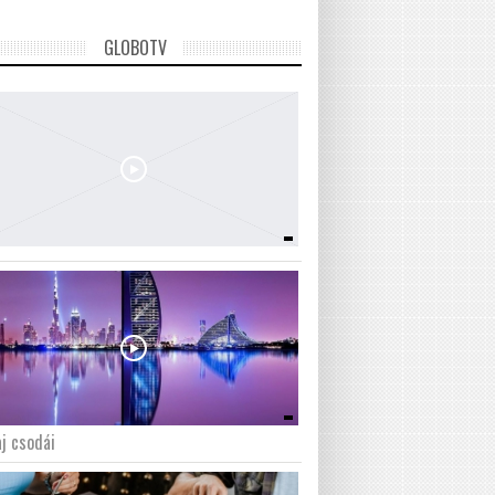
GLOBOTV
j csodái