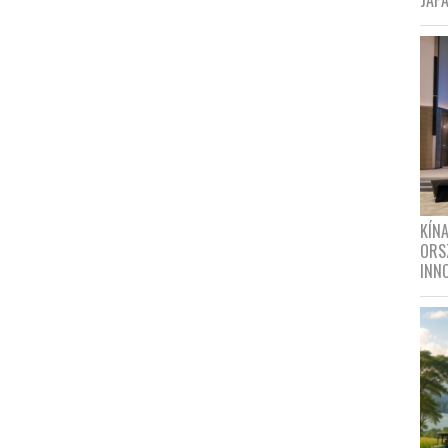
JAPÁ
KÍN
ORS
INN