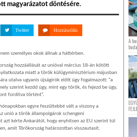
tt magyarázatot döntésére.
Twitter
Hozzászólás
A bu
buda
s nem személyes okok állnak a háttérben.
rszág hozzáállását az unióval március 18-án kötött
yilatkozata miatt a török külügyminisztérium májusban
ára utalva ugyanis újságírók előtt úgy fogalmazott: “a
y szerint kezdd úgy, mint egy török, és fejezd be úgy,
nt fordítva történt”.
EGY
hónapokban egyre feszültebbé vált a viszony a
FEJL
 Az unió a török állampolgárok schengeni
 azt kérte Ankarától, hogy enyhítsen az EU szerint túl
en, amit Törökország határozottan visszautasít.