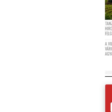
TANZ
HIR
FEL
A VI
VÁR
AGY