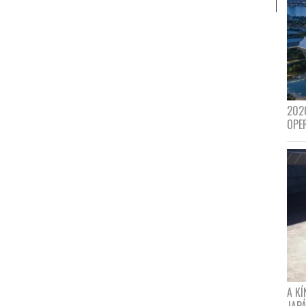
202
OPE
A K