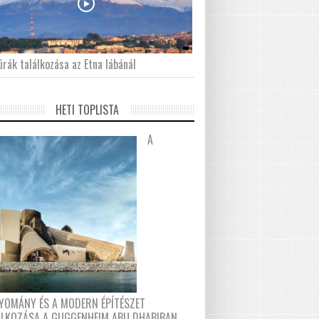
́rák találkozása az Etna lábánál
HETI TOPLISTA
A
YOMÁNY ÉS A MODERN ÉPÍTÉSZET
ÁLKOZÁSA A GUGGENHEIM ABU DHABIBAN