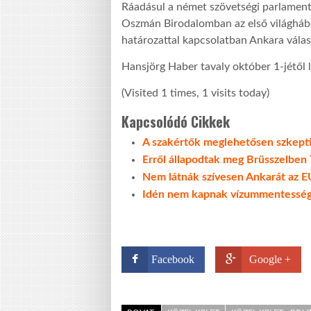
Ráadásul a német szövetségi parlament 
Oszmán Birodalomban az első világhábo
határozattal kapcsolatban Ankara válas
Hansjörg Haber tavaly október 1-jétől 
(Visited 1 times, 1 visits today)
Kapcsolódó Cikkek
A szakértők meglehetősen szkepti
Erről állapodtak meg Brüsszelben
Nem látnák szívesen Ankarát az E
Idén nem kapnak vízummentessége
Facebook
Google +