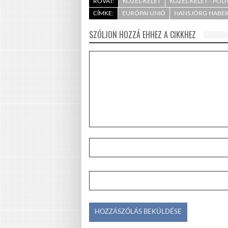
ROVAT:
KÖZEL-KELET
KÖZEL-KELET - POLI
CÍMKE:
EURÓPAI UNIÓ
HANSJÖRG HABE
SZÓLJON HOZZÁ EHHEZ A CIKKHEZ