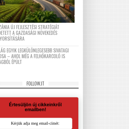
ÁNIA ÚJ FEJLESZTÉSI STRATÉGIÁT
DETETT A GAZDASÁGI NÖVEKEDÉS
GYORSÍTÁSÁRA
LÁG EGYIK LEGKÜLÖNLEGESEBB SIVATAGI
OSA – AHOL MÉG A FELHŐKARCOLÓ IS
AGBÓL ÉPÜLT
FOLLOW.IT
Értesüljön új cikkeinkről
emailben!