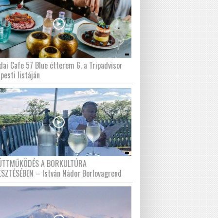
dai Cafe 57 Blue étterem 6. a Tripadvisor
pesti listáján
ÜTTMŰKÖDÉS A BORKULTÚRA
ESZTÉSÉBEN – István Nádor Borlovagrend