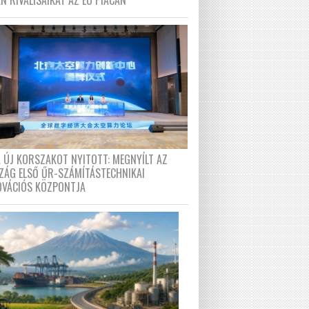
N RIVÁLISAIKAT AZ EU PIACÁN
A ÚJ KORSZAKOT NYITOTT: MEGNYÍLT AZ
ZÁG ELSŐ ŰR-SZÁMÍTÁSTECHNIKAI
OVÁCIÓS KÖZPONTJA