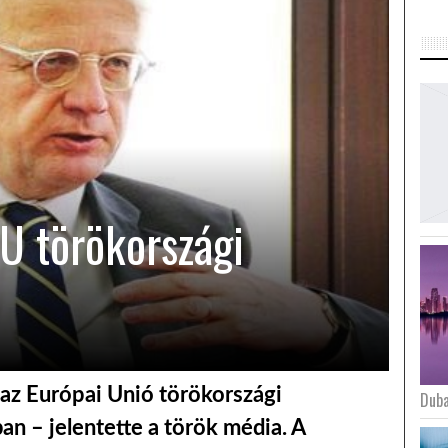
U törökországi
az Európai Unió törökországi
Duba
n – jelentette a török média. A