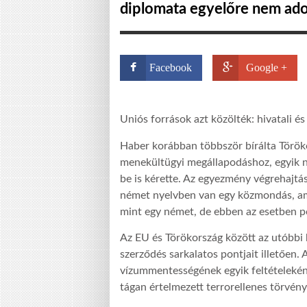
diplomata egyelőre nem ado
Facebook
Google +
Uniós források azt közölték: hivatali é
Haber korábban többször bírálta Töröko
menekültügyi megállapodáshoz, egyik n
be is kérette. Az egyezmény végrehajtás
német nyelvben van egy közmondás, amel
mint egy német, de ebben az esetben po
Az EU és Törökország között az utóbbi 
szerződés sarkalatos pontjait illetően.
vízummentességének egyik feltételeként
tágan értelmezett terrorellenes törvény