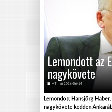
Lemondott az E
nagykövete
MTI
2016-06-14
Lemondott Hansjörg Haber, 
nagykövete kedden Ankarába