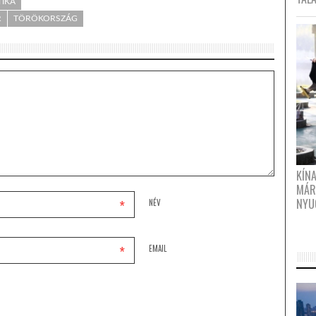
TIKA
R
TÖRÖKORSZÁG
KÍN
MÁR
NYU
*
NÉV
*
EMAIL