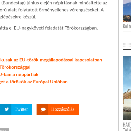
(Bundestag) június elején népirtásnak minősítette az
rú alatt folytatott örményellenes vérengzéseket. A
zlépésekre készül.
Kultu
látta el EU-nagyköveti feladatát Törökországban.
kusak az EU-török megállapodással kapcsolatban
 Törökországgal
U-ban a néppártiak
t a törökök az Európai Unióban
Twitter
Hozzászólás
HAG
TAL