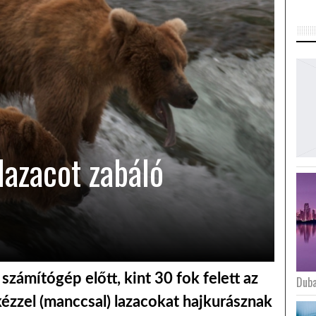
lazacot zabáló
számítógép előtt, kint 30 fok felett az
Duba
ézzel (manccsal) lazacokat hajkurásznak