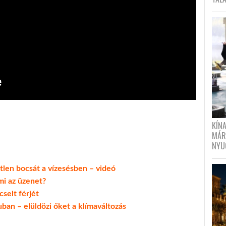
KÍN
MÁR
NYU
en bocsát a vízesésben – videó
mi az üzenet?
cselt férjét
ban – elüldözi őket a klímaváltozás