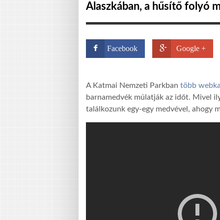
Alaszkában, a hűsítő folyó m
Facebook
Google +
A Katmai Nemzeti Parkban
több webkam
barnamedvék múlatják az időt. Mivel ily
találkozunk egy-egy medvével, ahogy m