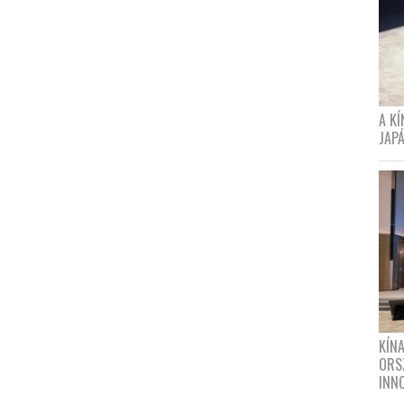
A K
JAPÁ
KÍN
ORS
INN