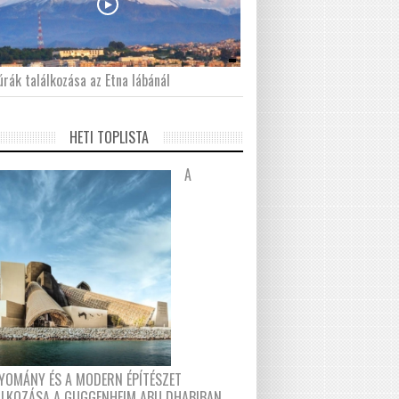
́rák találkozása az Etna lábánál
HETI TOPLISTA
A
YOMÁNY ÉS A MODERN ÉPÍTÉSZET
ÁLKOZÁSA A GUGGENHEIM ABU DHABIBAN