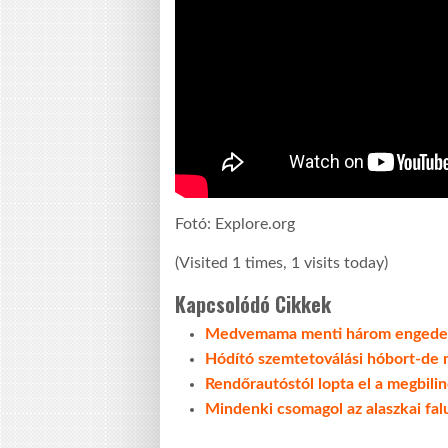
Fotó: Explore.org
(Visited 1 times, 1 visits today)
Kapcsolódó Cikkek
Medvemama menti három engedetl
Hódító szemtetoválási hóbort-de 
Rendőrautóstól lopta el a megbilin
Mindenki csomagol az alaszkai falu