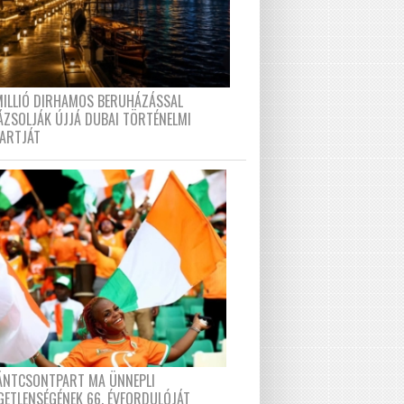
MILLIÓ DIRHAMOS BERUHÁZÁSSAL
ÁZSOLJÁK ÚJJÁ DUBAI TÖRTÉNELMI
PARTJÁT
FÁNTCSONTPART MA ÜNNEPLI
GETLENSÉGÉNEK 66. ÉVFORDULÓJÁT