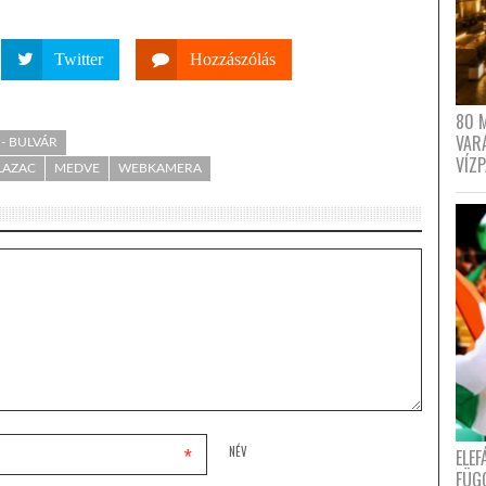
Twitter
Hozzászólás
80 
VAR
- BULVÁR
VÍZ
LAZAC
MEDVE
WEBKAMERA
*
NÉV
ELE
FÜG