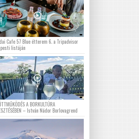
dai Cafe 57 Blue étterem 6. a Tripadvisor
pesti listáján
ÜTTMŰKÖDÉS A BORKULTÚRA
ESZTÉSÉBEN – István Nádor Borlovagrend