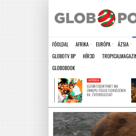
FŐOLDAL
AFRIKA
EURÓPA
ÁZSIA
ELEFÁNTCSONTPART MA ÜNNEPLI FÜGGETLENSÉGÉNEK 66. ÉVFORDULÓJÁT
HÁTBORZONGATÓ KAPCSOLAT A HAMBURGI KÉSELŐ ÉS A KOMBINÓS GYILKOS KÖZÖTT
KÍNA LAKOSSÁGA GYORS ÜTEMBEN
GLOBOTV BP
HÍR3D
TROPICALMAGAZI
GLOBOBOOK
AFRIKA
AFRIKA
ÚJ MECSETTEL
ELEFÁNTCSONTPART MA
GAZDAGODOTT NIGER EGYIK
ÜNNEPLI FÜGGETLENSÉGÉNEK
LEGNAGYOBB VÁROSA
66. ÉVFORDULÓJÁT