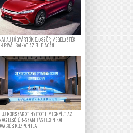
ÍNAI AUTÓGYÁRTÓK ELŐSZÖR MEGELŐZTÉK
N RIVÁLISAIKAT AZ EU PIACÁN
A ÚJ KORSZAKOT NYITOTT: MEGNYÍLT AZ
ZÁG ELSŐ ŰR-SZÁMÍTÁSTECHNIKAI
OVÁCIÓS KÖZPONTJA