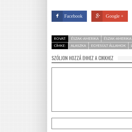
Facebook
Google +
ROVAT:
ÉSZAK-AMERIKA
ÉSZAK-AMERIKA 
CÍMKE:
ALASZKA
EGYESÜLT ÁLLAMOK
SZÓLJON HOZZÁ EHHEZ A CIKKHEZ