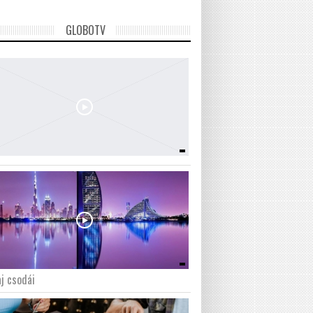
GLOBOTV
j csodái