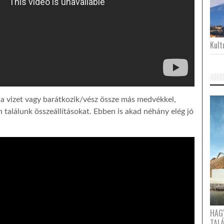
Kultu
a vizet vagy barátkozik/vész össze más medvékkel,
 találunk összeállításokat. Ebben is akad néhány elég jó
HAG
TAL