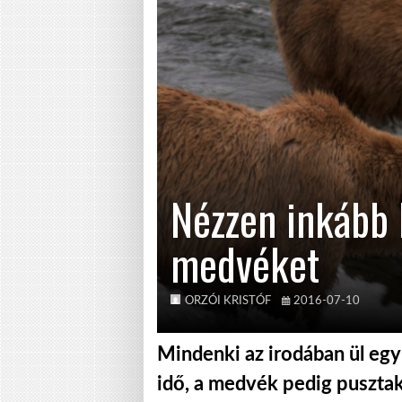
Nézzen inkább 
medvéket
ORZÓI KRISTÓF
2016-07-10
Mindenki az irodában ül egy 
idő, a medvék pedig pusztak