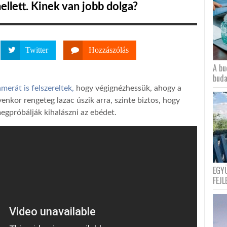
ellett. Kinek van jobb dolga?
Twitter
Hozzászólás
A bu
buda
erát is felszereltek,
hogy végignézhessük, ahogy a
enkor rengeteg lazac úszik arra, szinte biztos, hogy
egpróbálják kihalászni az ebédet.
EGY
FEJL