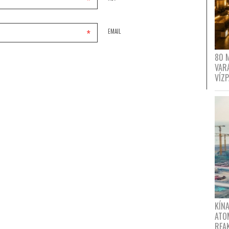
*
*
EMAIL
80 
VAR
VÍZ
KÍNA
ATO
REA