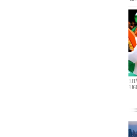
ELE
FÜG