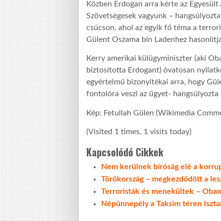
Közben Erdogan arra kérte az Egyesült 
Szövetségesek vagyunk – hangsúlyozta
csúcson, ahol az egyik fő téma a terror
Gülent Oszama bin Ladenhez hasonlítja
Kerry amerikai külügyminiszter (aki Ob
biztosította Erdogant) óvatosan nyilat
egyértelmű bizonyítékai arra, hogy Güle
fontolóra veszi az ügyet- hangsúlyozta 
Kép: Fetullah Gülen (Wikimedia Comm
(Visited 1 times, 1 visits today)
Kapcsolódó Cikkek
Nem kerülnek bíróság elé a korru
Törökország – megkezdődött a le
Terroristák és menekültek – Obam
Népünnepély a Taksim téren Iszta