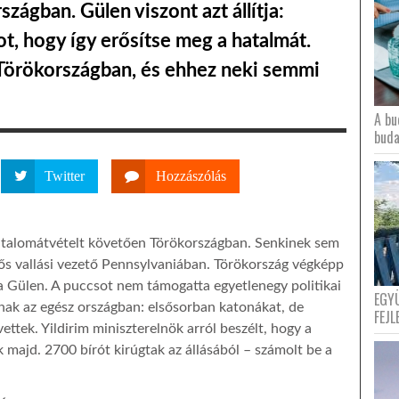
zágban. Gülen viszont azt állítja:
t, hogy így erősítse meg a hatalmát.
 Törökországban, és ehhez neki semmi
A bu
buda
Twitter
Hozzászólás
talomátvételt követően Törökországban. Senkinek sem
ős vallási vezető Pennsylvaniában. Törökország végképp
a Gülen. A puccsot nem támogatta egyetlenegy politikai
EGY
nak az egész országban: elsősorban katonákat, de
FEJL
vettek. Yildirim miniszterelnök arról beszélt, hogy a
k majd. 2700 bírót kirúgtak az állásából – számolt be a