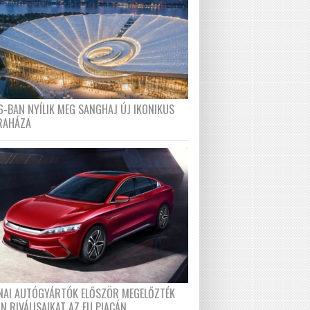
6-BAN NYÍLIK MEG SANGHAJ ÚJ IKONIKUS
RAHÁZA
ÍNAI AUTÓGYÁRTÓK ELŐSZÖR MEGELŐZTÉK
N RIVÁLISAIKAT AZ EU PIACÁN