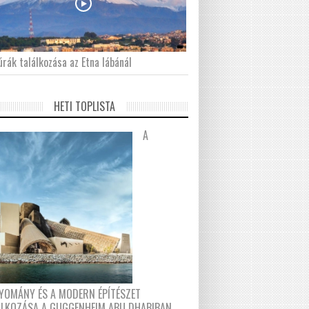
́rák találkozása az Etna lábánál
HETI TOPLISTA
A
YOMÁNY ÉS A MODERN ÉPÍTÉSZET
ÁLKOZÁSA A GUGGENHEIM ABU DHABIBAN