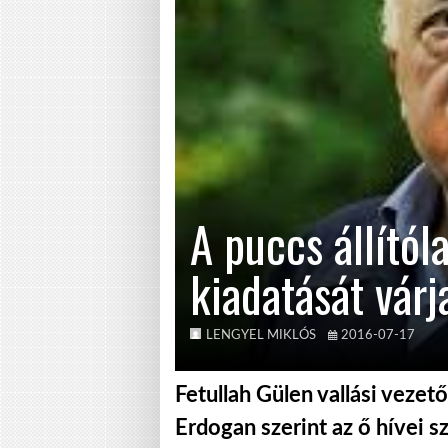
A puccs állító
kiadatását vár
LENGYEL MIKLÓS
2016-07-17
Fetullah Gülen vallási vezet
Erdogan szerint az ő hívei 