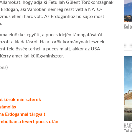
Államokat, hogy adja ki Fetullah Gülent Törökországnak.
 Erdogan, aki Varsóban nemrég részt vett a NATO-
izmus elleni harc volt. Az Erdoganhoz hű sajtó most
.
Kultu
ama elnökkel együtt, a puccs idején támogatásáról
kozott a kiadatásról. Ha a török kormánynak lesznek
nt felelősség terheli a puccs miatt, akkor az USA
Kerry amerikai külügyminiszter.
ons)
pt török miniszterek
számolás
a Erdogannal tárgyalt
mbulban a levert puccs után
HAG
TAL