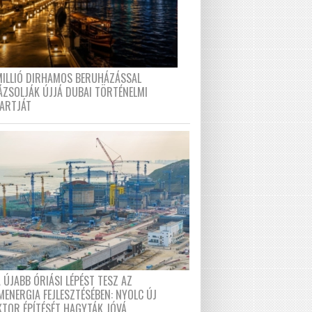
MILLIÓ DIRHAMOS BERUHÁZÁSSAL
ÁZSOLJÁK ÚJJÁ DUBAI TÖRTÉNELMI
PARTJÁT
 ÚJABB ÓRIÁSI LÉPÉST TESZ AZ
MENERGIA FEJLESZTÉSÉBEN: NYOLC ÚJ
KTOR ÉPÍTÉSÉT HAGYTÁK JÓVÁ