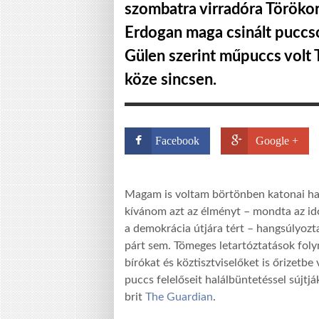
szombatra virradóra Törökors
Erdogan maga csinált puccso
Gülen szerint műpuccs volt
köze sincsen.
Facebook
Google +
Magam is voltam börtönben katonai ha
kívánom azt az élményt – mondta az id
a demokrácia útjára tért – hangsúlyozt
párt sem. Tömeges letartóztatások foly
bírókat és köztisztviselőket is őrizetbe 
puccs felelőseit halálbüntetéssel sújtjá
brit
The Guardian
.