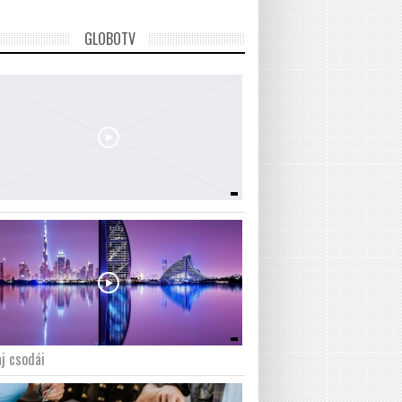
GLOBOTV
j csodái