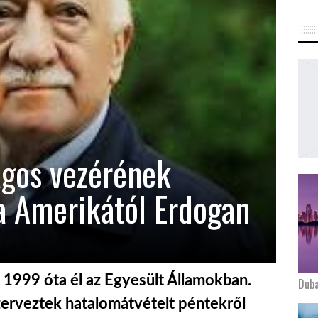
lagos vezérének
ja Amerikától Erdogan
ő 1999 óta él az Egyesült Államokban.
Duba
szerveztek hatalomátvételt péntekről