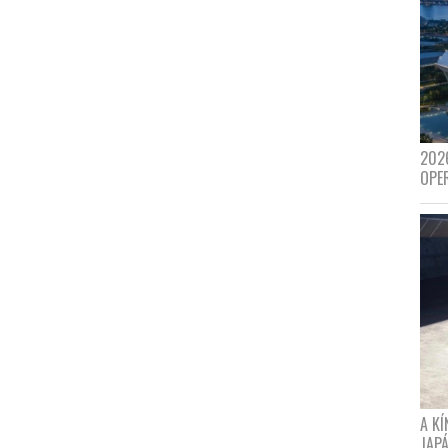
202
OPE
A K
JAPÁ