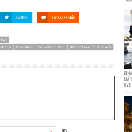
Twitter
Hozzászólás
TIKA
 GÜLEN
KIADATÁS
PUCCSKÍSÉRLET
RECEP TAYYIP ERDOGAN
KÍN
MÁR
NYU
NÉV