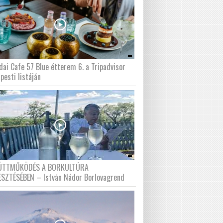
dai Cafe 57 Blue étterem 6. a Tripadvisor
pesti listáján
ÜTTMŰKÖDÉS A BORKULTÚRA
ESZTÉSÉBEN – István Nádor Borlovagrend